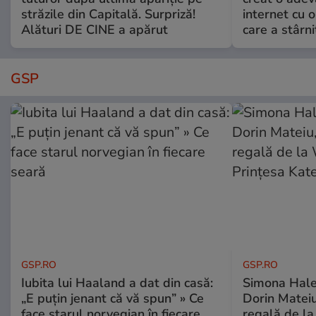
străzile din Capitală. Surpriză!
internet cu o
Alături DE CINE a apărut
care a stârni
GSP
GSP.RO
GSP.RO
Iubita lui Haaland a dat din casă:
Simona Halep
„E puțin jenant că vă spun” » Ce
Dorin Mateiu,
face starul norvegian în fiecare
regală de l