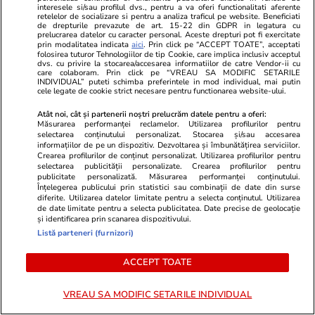
interesele si/sau profilul dvs., pentru a va oferi functionalitati aferente
retelelor de socializare si pentru a analiza traficul pe website. Beneficiati
ULTIMELE ȘTIRI
de drepturile prevazute de art. 15-22 din GDPR in legatura cu
prelucrarea datelor cu caracter personal. Aceste drepturi pot fi exercitate
prin modalitatea indicata
aici
. Prin click pe “ACCEPT TOATE”, acceptati
folosirea tuturor Tehnologiilor de tip Cookie, care implica inclusiv acceptul
Politică
23:40
dvs. cu privire la stocarea/accesarea informatiilor de catre Vendor-ii cu
care colaboram. Prin click pe “VREAU SA MODIFIC SETARILE
Mesajul unui lider PNL către președintele
INDIVIDUAL” puteti schimba preferintele in mod individual, mai putin
cele legate de cookie strict necesare pentru functionarea website-ului.
Nicușor Dan, înainte de consultările de luni:
„Nu ne cereți să salvăm PSD”
Atât noi, cât și partenerii noștri prelucrăm datele pentru a oferi:
Măsurarea performanței reclamelor. Utilizarea profilurilor pentru
selectarea conținutului personalizat. Stocarea și/sau accesarea
informațiilor de pe un dispozitiv. Dezvoltarea și îmbunătățirea serviciilor.
Crearea profilurilor de conținut personalizat. Utilizarea profilurilor pentru
Tenis
23:22
selectarea publicității personalizate. Crearea profilurilor pentru
publicitate personalizată. Măsurarea performanței conținutului.
Linda Noskova este noua campioană de la
Înțelegerea publicului prin statistici sau combinații de date din surse
Wimbledon! Titlu istoric la 21 de ani, după o
diferite. Utilizarea datelor limitate pentru a selecta conținutul. Utilizarea
de date limitate pentru a selecta publicitatea. Date precise de geolocație
finală cu Karolina Muchova
și identificarea prin scanarea dispozitivului.
Listă parteneri (furnizori)
ACCEPT TOATE
Infrastructura
23:22
„Mary”, gigantul subteran de 3.500 de tone
VREAU SA MODIFIC SETARILE INDIVIDUAL
care sapă non-stop sub casele din Australia.