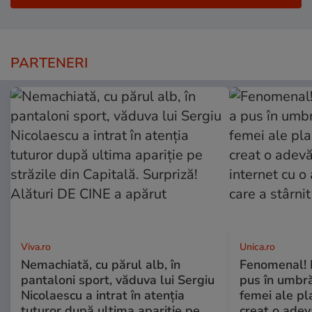
PARTENERI
Viva.ro
Unica.ro
Nemachiată, cu părul alb, în
Fenomenal! 
pantaloni sport, văduva lui Sergiu
pus în umbră
Nicolaescu a intrat în atenția
femei ale pl
tuturor după ultima apariție pe
creat o adev