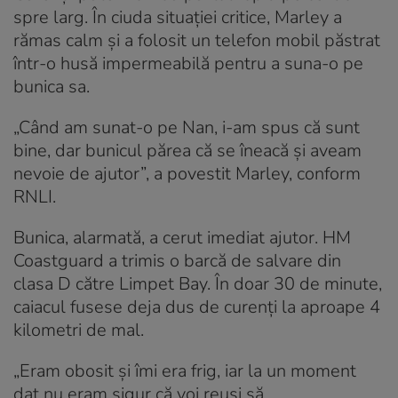
spre larg. În ciuda situației critice, Marley a
rămas calm și a folosit un telefon mobil păstrat
într-o husă impermeabilă pentru a suna-o pe
bunica sa.
„Când am sunat-o pe Nan, i-am spus că sunt
bine, dar bunicul părea că se îneacă și aveam
nevoie de ajutor”, a povestit Marley, conform
RNLI.
Bunica, alarmată, a cerut imediat ajutor. HM
Coastguard a trimis o barcă de salvare din
clasa D către Limpet Bay. În doar 30 de minute,
caiacul fusese deja dus de curenți la aproape 4
kilometri de mal.
„Eram obosit și îmi era frig, iar la un moment
dat nu eram sigur că voi reuși să