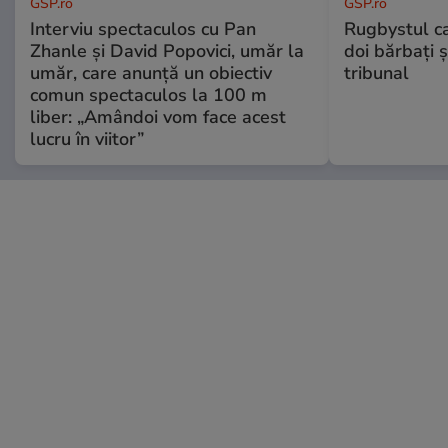
GSP.ro
GSP.ro
Interviu spectaculos cu Pan
Rugbystul ca
Zhanle și David Popovici, umăr la
doi bărbați ș
umăr, care anunță un obiectiv
tribunal
comun spectaculos la 100 m
liber: „Amândoi vom face acest
lucru în viitor”