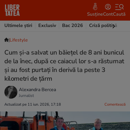
Susține
Cont
Caută
Ultimele știri
Exclusiv
Bac 2026
Criză politică
Opi
|
Lifestyle
Cum și-a salvat un băiețel de 8 ani bunicul
de la înec, după ce caiacul lor s-a răsturnat
și au fost purtați în derivă la peste 3
kilometri de țărm
Alexandra Bercea
Jurnalist
Actualizat pe 11 iun. 2026, 17:18
Comentează