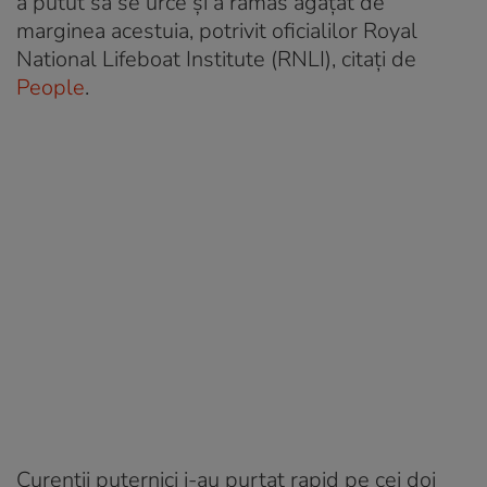
a putut să se urce și a rămas agățat de
marginea acestuia, potrivit oficialilor Royal
National Lifeboat Institute (RNLI), citați de
People
.
Curenții puternici i-au purtat rapid pe cei doi