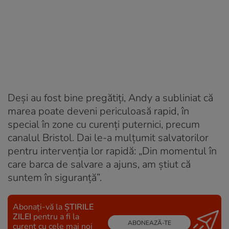
Deși au fost bine pregătiți, Andy a subliniat că
marea poate deveni periculoasă rapid, în
special în zone cu curenți puternici, precum
canalul Bristol. Dai le-a mulțumit salvatorilor
pentru intervenția lor rapidă: „Din momentul în
care barca de salvare a ajuns, am știut că
suntem în siguranță”.
Abonați-vă la
ȘTIRILE
ZILEI
pentru a fi la
ABONEAZĂ-TE
curent cu cele mai noi