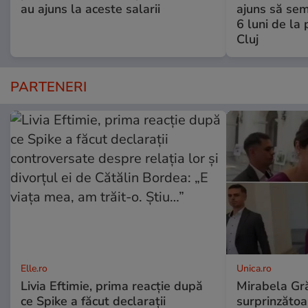
au ajuns la aceste salarii
ajuns să se
6 luni de la
Cluj
PARTENERI
Elle.ro
Unica.ro
Livia Eftimie, prima reacție după
Mirabela Gră
ce Spike a făcut declarații
surprinzătoar