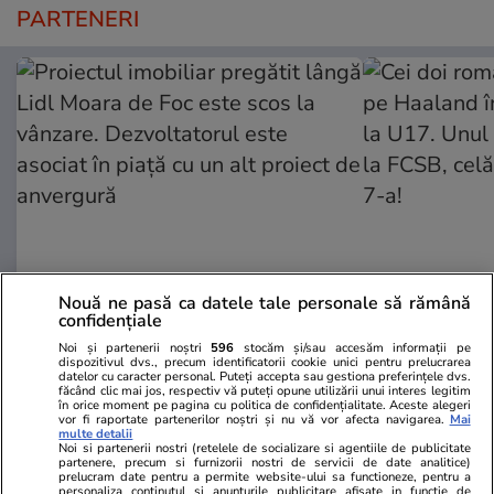
PARTENERI
Nouă ne pasă ca datele tale personale să rămână
ZiaruldeIasi.ro
Fanatik.ro
confidențiale
Proiectul imobiliar pregătit lângă
Cei doi român
Noi și partenerii noștri
596
stocăm și/sau accesăm informații pe
Lidl Moara de Foc este scos la
pe Haaland 
dispozitivul dvs., precum identificatorii cookie unici pentru prelucrarea
datelor cu caracter personal. Puteți accepta sau gestiona preferințele dvs.
vânzare. Dezvoltatorul este
Norvegia la 
făcând clic mai jos, respectiv vă puteți opune utilizării unui interes legitim
în orice moment pe pagina cu politica de confidențialitate. Aceste alegeri
asociat în piață cu un alt proiect
propus recen
vor fi raportate partenerilor noștri și nu vă vor afecta navigarea.
Mai
de anvergură
ajuns în liga
multe detalii
Noi si partenerii nostri (retelele de socializare si agentiile de publicitate
partenere, precum si furnizorii nostri de servicii de date analitice)
prelucram date pentru a permite website-ului sa functioneze, pentru a
personaliza continutul si anunturile publicitare afisate in functie de