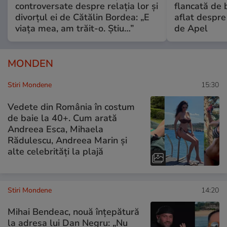
controversate despre relația lor și
flancată de 
divorțul ei de Cătălin Bordea: „E
aflat despre
viața mea, am trăit-o. Știu…”
de Apel
MONDEN
Stiri Mondene
15:30
Vedete din România în costum
de baie la 40+. Cum arată
Andreea Esca, Mihaela
Rădulescu, Andreea Marin și
alte celebrități la plajă
Stiri Mondene
14:20
Mihai Bendeac, nouă înțepătură
la adresa lui Dan Negru: „Nu