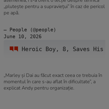
asemenea, i s-a oferit o lecție despre tehnica
„plutește pentru a supraviețui” în caz de pericol
pe apă.
— People (@people) 
June 10, 2026
Heroic Boy, 8, Saves His 
„Marley și Dai au făcut exact ceea ce trebuia în
momentul în care s-au aflat în dificultate”, a
explicat Andy pentru organizație.