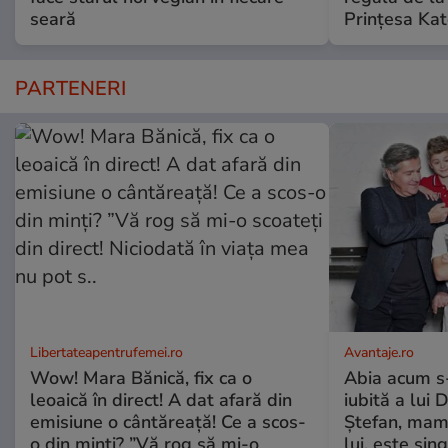
seară
Prințesa Kat
PARTENERI
Libertateapentrufemei.ro
Avantaje.ro
Wow! Mara Bănică, fix ca o
Abia acum s-
leoaică în direct! A dat afară din
iubită a lui 
emisiune o cântăreață! Ce a scos-
Ștefan, mama 
o din minți? ”Vă rog să mi-o
lui, este si