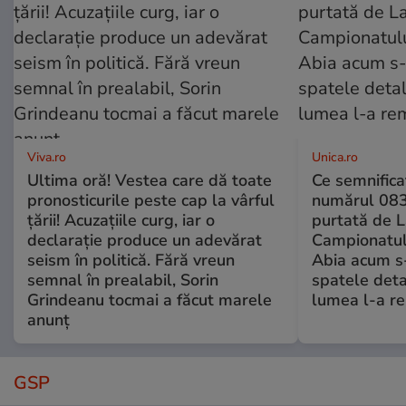
Viva.ro
Unica.ro
Ultima oră! Vestea care dă toate
Ce semnificaț
pronosticurile peste cap la vârful
numărul 083
țării! Acuzațiile curg, iar o
purtată de L
declarație produce un adevărat
Campionatul
seism în politică. Fără vreun
Abia acum s-
semnal în prealabil, Sorin
spatele deta
Grindeanu tocmai a făcut marele
lumea l-a r
anunț
GSP