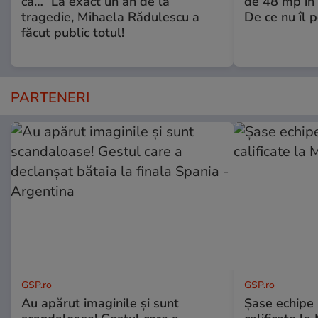
că…” La exact un an de la
de 48 mp în 
tragedie, Mihaela Rădulescu a
De ce nu îl 
făcut public totul!
PARTENERI
GSP.ro
GSP.ro
Au apărut imaginile și sunt
Șase echipe 