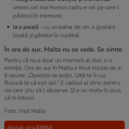
uneori, cel mai frumos cadru e cel pe care-l
păstrezi în memorie.
Ia o pauză
– cu un pahar de vin, o gustare
locală și gânduri în surdină.
În ora de aur, Malta nu se vede. Se simte.
Pentru că nu e doar un moment al zilei, ci o
emoție. Ora de aur în Malta e felul insulei de a-
ți spune: „Oprește-te puțin. Uită-te în jur.
Bucură-te că ești aici.” E cadoul ei zilnic pentru
cei care știu să-l observe. Și e un motiv în plus
să te întorci.
Foto: Visit Malta
Abonați-vă la
ȘTIRILE