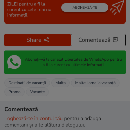
ZILEI
pentru a fi la
ABONEAZĂ-TE
curent cu cele mai noi
informații.
Share
Comentează
Abonați-vă la canalul Libertatea de WhatsApp pentru
a fi la curent cu ultimele informații
Destinații de vacanță
Malta
Malta: Iarna ia vacanță
Promo
Vacanțe
Comentează
Loghează-te în contul tău
pentru a adăuga
comentarii și a te alătura dialogului.