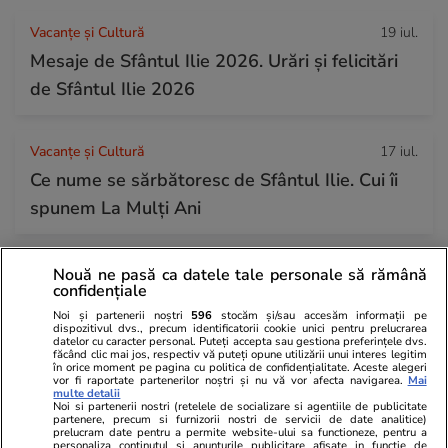
Vacanțe și Cultură
19 iul.
Mesaje de Sfântul Ilie 2026. Urări și felicitări
de Sfântul Ilie 2026
Vacanțe și Cultură
17 iul.
Ce nume se sărbătoresc de Sfântul Ilie. Cui îi
spunem La Mulți Ani
Știri România
10:57
Nouă ne pasă ca datele tale personale să rămână
confidențiale
ANM a emis patru avertizări de caniculă și
Noi și partenerii noștri
596
stocăm și/sau accesăm informații pe
vijelii. Harta zonelor vizate de avertizările
dispozitivul dvs., precum identificatorii cookie unici pentru prelucrarea
datelor cu caracter personal. Puteți accepta sau gestiona preferințele dvs.
meteo de vreme extremă
făcând clic mai jos, respectiv vă puteți opune utilizării unui interes legitim
în orice moment pe pagina cu politica de confidențialitate. Aceste alegeri
vor fi raportate partenerilor noștri și nu vă vor afecta navigarea.
Mai
multe detalii
Noi si partenerii nostri (retelele de socializare si agentiile de publicitate
Știri România
09:28
partenere, precum si furnizorii nostri de servicii de date analitice)
prelucram date pentru a permite website-ului sa functioneze, pentru a
Viiturile din Bușteni s-au revărsat și pe
personaliza continutul si anunturile publicitare afisate in functie de