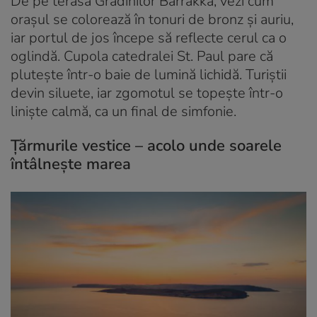
De pe terasa Grădinilor Barrakka, vezi cum
orașul se colorează în tonuri de bronz și auriu,
iar portul de jos începe să reflecte cerul ca o
oglindă. Cupola catedralei St. Paul pare că
plutește într-o baie de lumină lichidă. Turiștii
devin siluete, iar zgomotul se topește într-o
liniște calmă, ca un final de simfonie.
Țărmurile vestice – acolo unde soarele
întâlnește marea