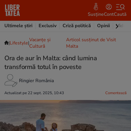
Susține
Cont
Caută
Ultimele știri
Exclusiv
Criză politică
Opinii
Video
Vacanțe și
Articol susținut de Visit
|
Lifestyle
|
Cultură
Malta
Ora de aur în Malta: când lumina
transformă totul în poveste
Ringier România
Actualizat pe 22 sept. 2025, 10:43
Comentează