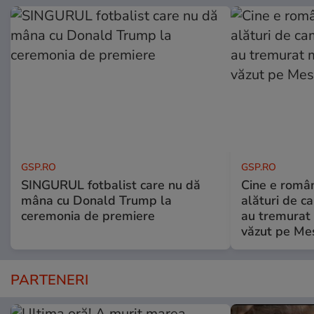
GSP.RO
GSP.RO
SINGURUL fotbalist care nu dă
Cine e româ
mâna cu Donald Trump la
alături de c
ceremonia de premiere
au tremurat
văzut pe Mes
PARTENERI