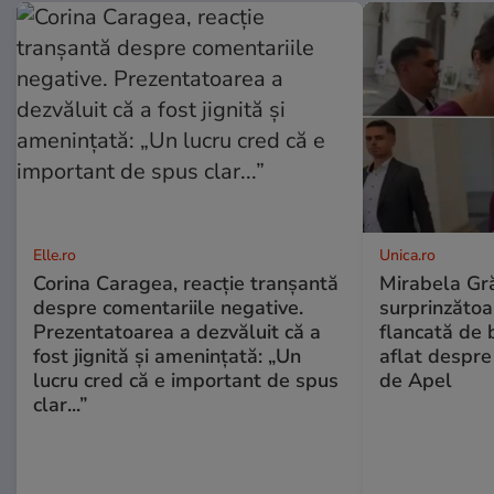
Elle.ro
Unica.ro
Corina Caragea, reacție tranșantă
Mirabela Gră
despre comentariile negative.
surprinzătoar
Prezentatoarea a dezvăluit că a
flancată de 
fost jignită și amenințată: „Un
aflat despre
lucru cred că e important de spus
de Apel
clar...”