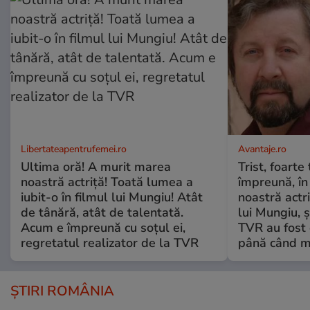
Libertateapentrufemei.ro
Avantaje.ro
Ultima oră! A murit marea
Trist, foarte
noastră actriță! Toată lumea a
împreună, în
iubit-o în filmul lui Mungiu! Atât
noastră actri
de tânără, atât de talentată.
lui Mungiu, ș
Acum e împreună cu soțul ei,
TVR au fost 
regretatul realizator de la TVR
până când mo
ȘTIRI ROMÂNIA