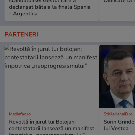
scandaloase! Gestul care a
calificate la
declanșat bătaia la finala Spania
- Argentina
PARTENERI
Mediafax.ro
StirileKanalD.ro
Revoltă în jurul lui Bolojan:
Sorin Grinde
contestatarii lansează un manifest
lui Veștea