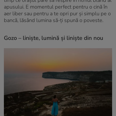
timp ce orașul pare să respire în ritmul blând al
apusului. E momentul perfect pentru o cină în
aer liber sau pentru a te opri pur și simplu pe o
bancă, lăsând lumina să-ți spună o poveste.
Gozo – liniște, lumină și liniște din nou