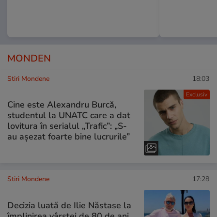
MONDEN
Stiri Mondene
18:03
Exclusiv
Cine este Alexandru Burcă,
studentul la UNATC care a dat
lovitura în serialul „Trafic”: „S-
au așezat foarte bine lucrurile”
Stiri Mondene
17:28
Decizia luată de Ilie Năstase la
împlinirea vârstei de 80 de ani.