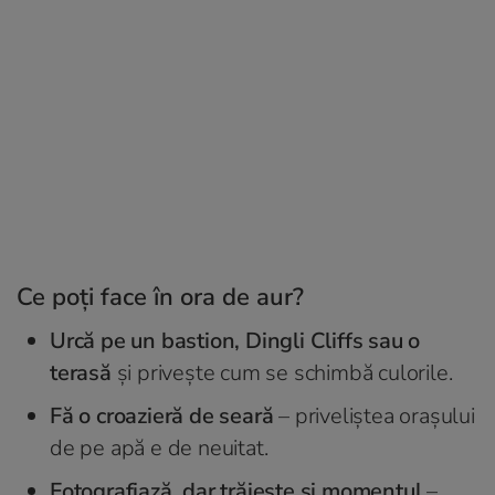
Ce poți face în ora de aur?
Urcă pe un bastion, Dingli Cliffs sau o
terasă
și privește cum se schimbă culorile.
Fă o croazieră de seară
– priveliștea orașului
de pe apă e de neuitat.
Fotografiază, dar trăiește și momentul
–