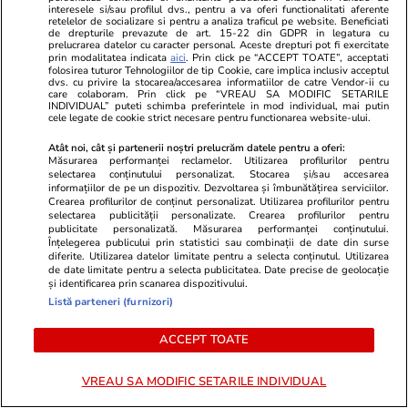
interesele si/sau profilul dvs., pentru a va oferi functionalitati aferente
Facebook: „De vilele construite în mijlocul
retelelor de socializare si pentru a analiza traficul pe website. Beneficiati
de drepturile prevazute de art. 15-22 din GDPR in legatura cu
prelucrarea datelor cu caracter personal. Aceste drepturi pot fi exercitate
pădurii, v-ați mirat?”
prin modalitatea indicata
aici
. Prin click pe “ACCEPT TOATE”, acceptati
folosirea tuturor Tehnologiilor de tip Cookie, care implica inclusiv acceptul
dvs. cu privire la stocarea/accesarea informatiilor de catre Vendor-ii cu
care colaboram. Prin click pe “VREAU SA MODIFIC SETARILE
INDIVIDUAL” puteti schimba preferintele in mod individual, mai putin
cele legate de cookie strict necesare pentru functionarea website-ului.
Atât noi, cât și partenerii noștri prelucrăm datele pentru a oferi:
Măsurarea performanței reclamelor. Utilizarea profilurilor pentru
selectarea conținutului personalizat. Stocarea și/sau accesarea
informațiilor de pe un dispozitiv. Dezvoltarea și îmbunătățirea serviciilor.
Crearea profilurilor de conținut personalizat. Utilizarea profilurilor pentru
selectarea publicității personalizate. Crearea profilurilor pentru
publicitate personalizată. Măsurarea performanței conținutului.
Înțelegerea publicului prin statistici sau combinații de date din surse
diferite. Utilizarea datelor limitate pentru a selecta conținutul. Utilizarea
de date limitate pentru a selecta publicitatea. Date precise de geolocație
și identificarea prin scanarea dispozitivului.
Listă parteneri (furnizori)
Vacanțe și Cultură
17:00
Vacanțe și Cultu
Cea mai ieftină casă de vacanță
Românii au î
ACCEPT TOATE
dintr-un canton elvețian se vinde,
rezerve vaca
VREAU SA MODIFIC SETARILE INDIVIDUAL
deși nu are duș și electricitate: cât
sunt cele ma