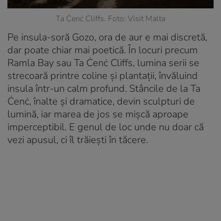
Ta Ċenċ Cliffs. Foto: Visit Malta
Pe insula-soră Gozo, ora de aur e mai discretă,
dar poate chiar mai poetică. În locuri precum
Ramla Bay sau Ta Ċenċ Cliffs, lumina serii se
strecoară printre coline și plantații, învăluind
insula într-un calm profund. Stâncile de la Ta
Ċenċ, înalte și dramatice, devin sculpturi de
lumină, iar marea de jos se mișcă aproape
imperceptibil. E genul de loc unde nu doar că
vezi apusul, ci îl trăiești în tăcere.