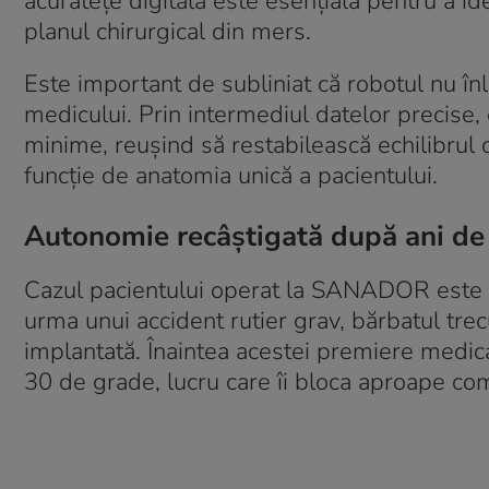
acuratețe digitală este esențială pentru a id
planul chirurgical din mers
.
Este important de subliniat că robotul nu înl
medicului
. Prin intermediul datelor precise,
minime, reușind să restabilească echilibrul o
funcție de anatomia unică a pacientului
.
Autonomie recâștigată după ani de 
Cazul pacientului operat la SANADOR este r
urma unui accident rutier grav, bărbatul trec
implantată
. Înaintea acestei premiere medi
30 de grade, lucru care îi bloca aproape comp