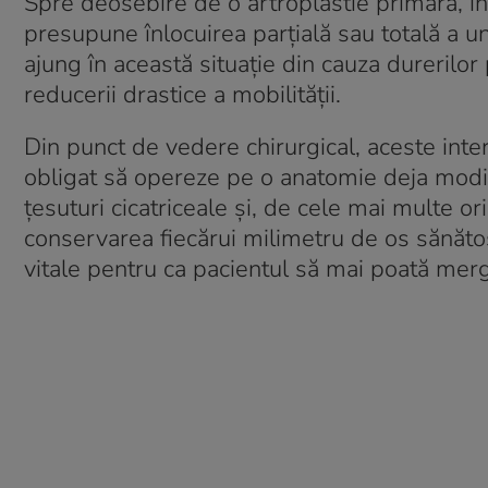
Spre deosebire de o artroplastie primară, î
presupune înlocuirea parțială sau totală a u
ajung în această situație din cauza durerilor 
reducerii drastice a mobilității
.
Din punct de vedere chirurgical, aceste inte
obligat să opereze pe o anatomie deja modifi
țesuturi cicatriceale și, de cele mai multe o
conservarea fiecărui milimetru de os sănăto
vitale pentru ca pacientul să mai poată me