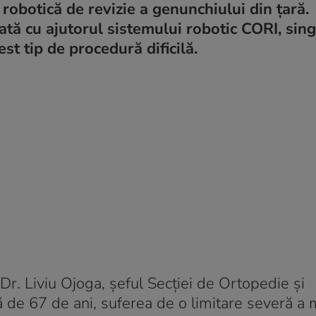
obotică de revizie a genunchiului din țară.
uată cu ajutorul sistemului robotic CORI, sin
t tip de procedură dificilă.
r. Liviu Ojoga, șeful Secției de Ortopedie și
ă de 67 de ani, suferea de o limitare severă a m