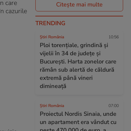
n care
Citește mai multe
în cazurile
TRENDING
Știri România
10:56
Ploi torențiale, grindină și
vijelii în 34 de județe și
București. Harta zonelor care
rămân sub alertă de căldură
extremă până vineri
dimineață
Știri România
07:00
Proiectul Nordis Sinaia, unde
un apartament era vândut cu
peste 470.000 de euro, a