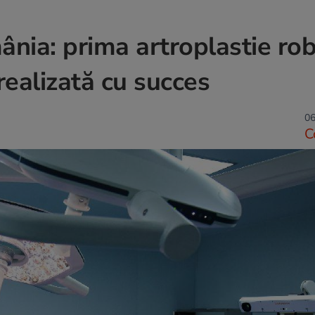
nia: prima artroplastie rob
realizată cu succes
06
C