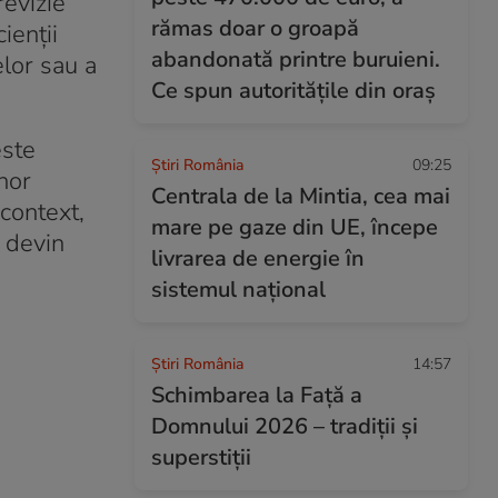
revizie
rămas doar o groapă
cienții
abandonată printre buruieni.
elor sau a
Ce spun autoritățile din oraș
este
Știri România
09:25
nor
Centrala de la Mintia, cea mai
 context,
mare pe gaze din UE, începe
 devin
livrarea de energie în
sistemul național
Știri România
14:57
Schimbarea la Față a
Domnului 2026 – tradiții și
superstiții