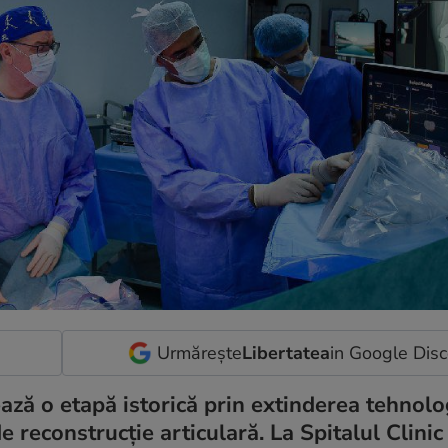
Urmărește
Libertatea
in Google Dis
ză o etapă istorică prin extinderea tehnolo
 reconstrucție articulară. La Spitalul Clinic