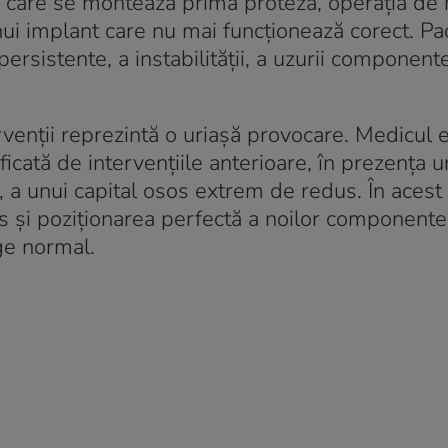
n care se montează prima proteză, operația de 
nui implant care nu mai funcționează corect
. Pa
persistente, a instabilității, a uzurii component
rvenții reprezintă o uriașă provocare. Medicul 
cată de intervențiile anterioare, în prezența u
ri, a unui capital osos extrem de redus
. În acest
s și poziționarea perfectă a noilor componente
rge normal
.