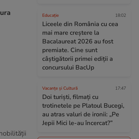
gura
Educație
18:02
Liceele din România cu cea
mai mare creștere la
Bacalaureat 2026 au fost
premiate. Cine sunt
câștigătorii primei ediții a
concursului BacUp
Vacanțe și Cultură
17:47
Doi turiști, filmați cu
trotinetele pe Platoul Bucegi,
au atras valuri de ironii: „Pe
Jepii Mici le-au încercat?”
obilității