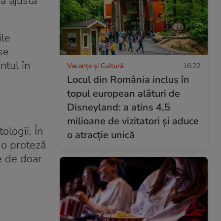
a ajusta
ile
se
ntul în
Vacanțe și Cultură
16:22
Locul din România inclus în
topul european alături de
Disneyland: a atins 4,5
milioane de vizitatori și aduce
ologii
. În
o atracție unică
a o proteză
e de doar