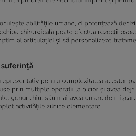
entifica problemele vechiului implant și pentru 
ocuiește abilitățile umane, ci potențează decizi
 echipa chirurgicală poate efectua rezecții osoa
ptim al articulației și să personalizeze tratame
suferință
eprezentativ pentru complexitatea acestor pat
use prin multiple operații la picior și avea dej
cale, genunchiul său mai avea un arc de mișcar
let activitățile zilnice elementare
.