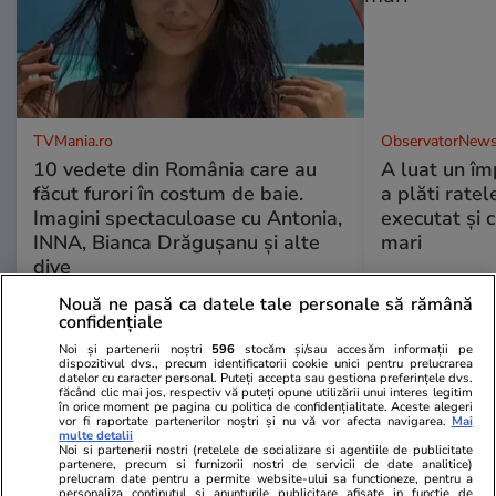
TVMania.ro
ObservatorNews
10 vedete din România care au
A luat un îm
făcut furori în costum de baie.
a plăti ratel
Imagini spectaculoase cu Antonia,
executat şi c
INNA, Bianca Drăgușanu și alte
mari
dive
Nouă ne pasă ca datele tale personale să rămână
confidențiale
Noi și partenerii noștri
596
stocăm și/sau accesăm informații pe
PARTENERI
dispozitivul dvs., precum identificatorii cookie unici pentru prelucrarea
datelor cu caracter personal. Puteți accepta sau gestiona preferințele dvs.
făcând clic mai jos, respectiv vă puteți opune utilizării unui interes legitim
în orice moment pe pagina cu politica de confidențialitate. Aceste alegeri
vor fi raportate partenerilor noștri și nu vă vor afecta navigarea.
Mai
multe detalii
Noi si partenerii nostri (retelele de socializare si agentiile de publicitate
partenere, precum si furnizorii nostri de servicii de date analitice)
prelucram date pentru a permite website-ului sa functioneze, pentru a
personaliza continutul si anunturile publicitare afisate in functie de