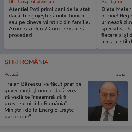
Libertateapentrufemei.ro
Avantaje.ro
Atenție! Poți primi bani de la stat
Dieta Melan
dacă-ți îngrijești părinții, bunicii
oricine! Regi
sau pe cineva vârstnic din familie.
urmează zilni
Acum s-a decis! Cum trebuie să
specialiști! 
procedezi
fiecare zi și 
acestui stil 
ȘTIRI ROMÂNIA
Politică
31 iul.
Traian Băsescu i-a făcut praf pe
guvernanți: „Lumea, dacă vrea
să vadă ce înseamnă să fii
prost, se uită la România”.
Miniștrii de la Energie, „niște
panarame”