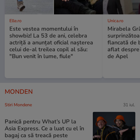
Elle.ro
Unica.ro
Este vestea momentului în
Mirabela Gră
showbiz! La 53 de ani, celebra
surprinzătoar
actriță a anunțat oficial nașterea
flancată de 
celui de-al treilea copil al său:
aflat despre
"Bun venit în lume, fiule"
de Apel
MONDEN
Stiri Mondene
31 iul.
Panică pentru What’s UP la
Asia Express. Ce a luat cu el în
bagaj ca să treacă peste