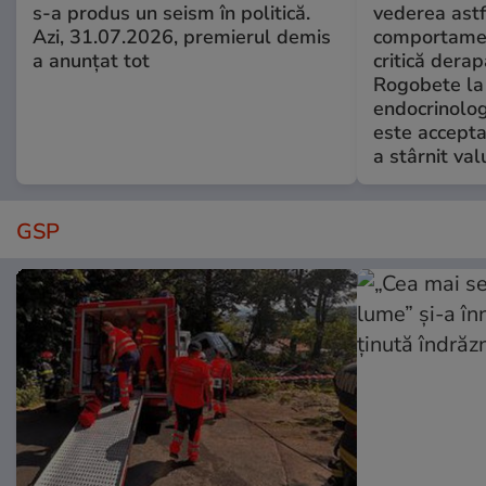
s-a produs un seism în politică.
vederea astf
Azi, 31.07.2026, premierul demis
comportamen
a anunțat tot
critică derap
Rogobete la
endocrinolog
este accepta
a stârnit valu
GSP