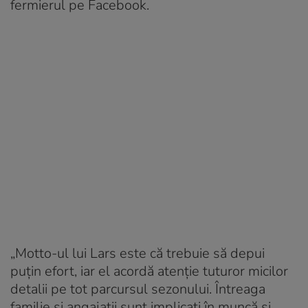
fermierul pe Facebook.
„Motto-ul lui Lars este că trebuie să depui
puțin efort, iar el acordă atenție tuturor micilor
detalii pe tot parcursul sezonului. Întreaga
familie și angajații sunt implicați în muncă și