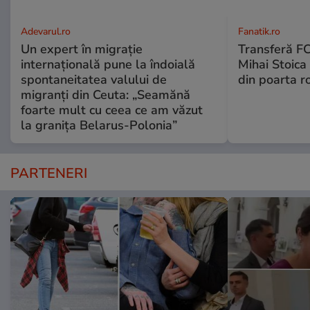
Adevarul.ro
Fanatik.ro
Un expert în migrație
Transferă FC
internațională pune la îndoială
Mihai Stoica 
spontaneitatea valului de
din poarta r
migranți din Ceuta: „Seamănă
foarte mult cu ceea ce am văzut
la granița Belarus-Polonia”
PARTENERI