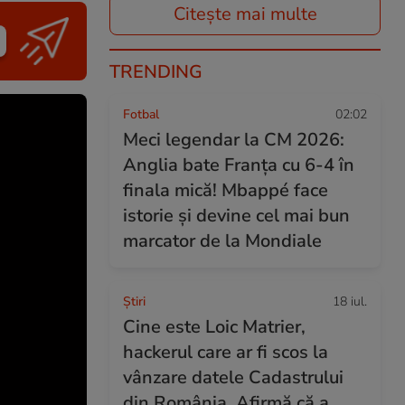
Citește mai multe
TRENDING
Fotbal
02:02
Meci legendar la CM 2026:
Anglia bate Franța cu 6-4 în
finala mică! Mbappé face
istorie și devine cel mai bun
marcator de la Mondiale
Ştiri
18 iul.
Cine este Loic Matrier,
hackerul care ar fi scos la
vânzare datele Cadastrului
din România. Afirmă că a