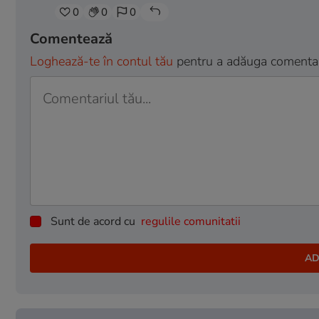
0
0
0
Comentează
Loghează-te în contul tău
pentru a adăuga comentarii
Sunt de acord cu
regulile comunitatii