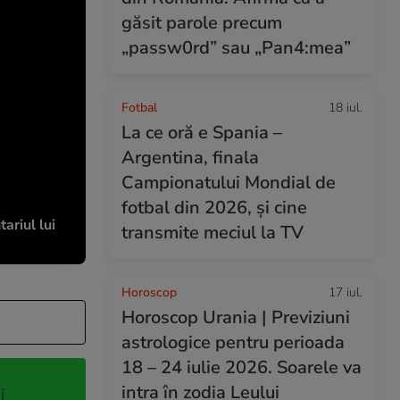
găsit parole precum
„passw0rd” sau „Pan4:mea”
Fotbal
18 iul.
La ce oră e Spania –
Argentina, finala
Campionatului Mondial de
fotbal din 2026, și cine
ariul lui
transmite meciul la TV
Horoscop
17 iul.
Horoscop Urania | Previziuni
astrologice pentru perioada
18 – 24 iulie 2026. Soarele va
intra în zodia Leului
i