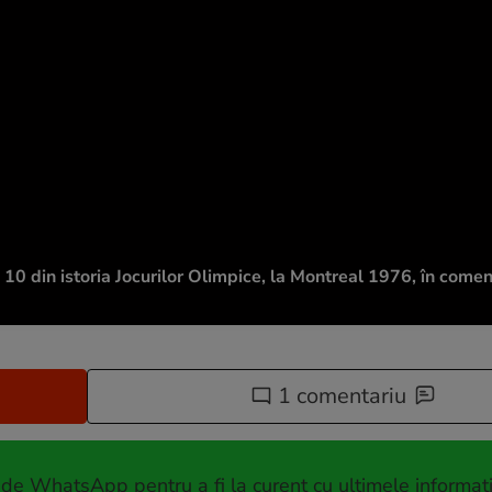
0 din istoria Jocurilor Olimpice, la Montreal 1976, în coment
1 comentariu
 de WhatsApp pentru a fi la curent cu ultimele informați