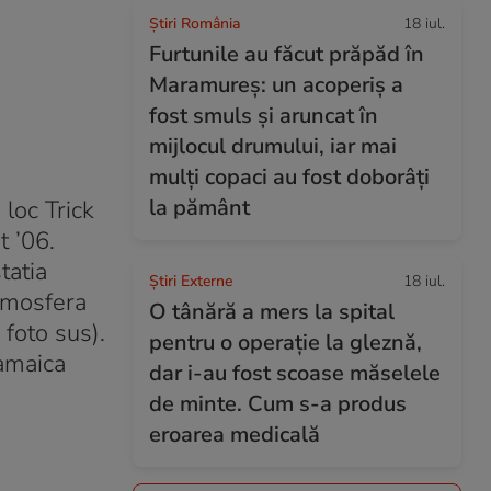
Știri România
18 iul.
Furtunile au făcut prăpăd în
Maramureș: un acoperiș a
fost smuls și aruncat în
mijlocul drumului, iar mai
mulți copaci au fost doborâți
la pământ
loc Trick
t ’06.
tatia
Știri Externe
18 iul.
Atmosfera
O tânără a mers la spital
 foto sus).
pentru o operație la gleznă,
amaica
dar i-au fost scoase măselele
de minte. Cum s-a produs
eroarea medicală