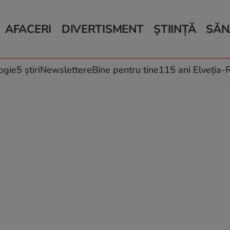
AFACERI
DIVERTISMENT
ȘTIINȚĂ
SĂN
Bani și Afaceri
Monden
Știri Știință
Știri 
Auto
Horoscop
Schimbări climati
Relații
Locuri de muncă
Muzică și Filme
Rețete
ogie
5 știri
Newslettere
Bine pentru tine
115 ani Elveția
Imobiliare.ro
Vacanțe și Cultură
Fructe
eJobs.ro
Îngriji