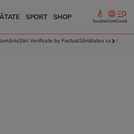
ĂTATE
SPORT
SHOP
Susține
Cont
Caută
Sănătate și Fitness
ce
 culinare
-România
Știri Verificate by Factual
Sănătatea ca stil de vi
 și legume
rea plantelor