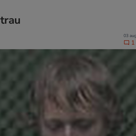
trau
03 aug
1 