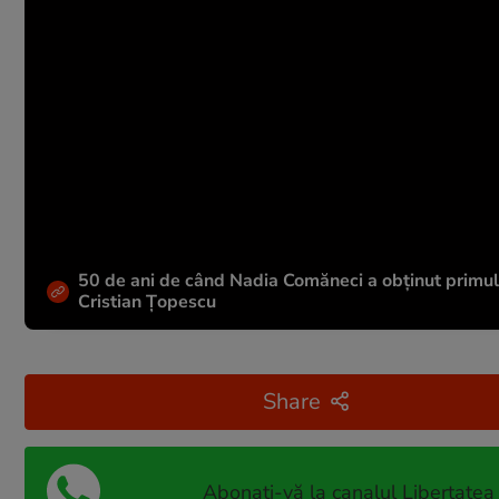
50 de ani de când Nadia Comăneci a obţinut primul 1
Cristian Țopescu
Share
Abonați-vă la canalul Libertatea