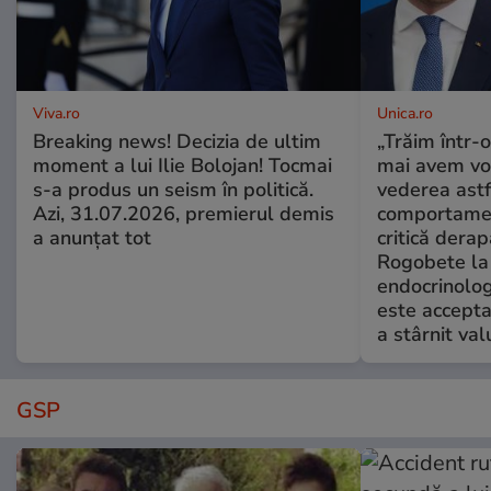
Viva.ro
Unica.ro
Breaking news! Decizia de ultim
„Trăim într-
moment a lui Ilie Bolojan! Tocmai
mai avem vo
s-a produs un seism în politică.
vederea astf
Azi, 31.07.2026, premierul demis
comportamen
a anunțat tot
critică derap
Rogobete la
endocrinolog
este accepta
a stârnit valu
GSP