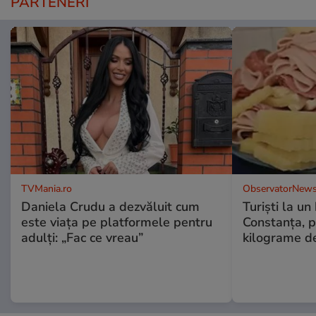
PARTENERI
TVMania.ro
ObservatorNews
Daniela Crudu a dezvăluit cum
Turiști la un
este viața pe platformele pentru
Constanța, p
adulți: „Fac ce vreau”
kilograme d