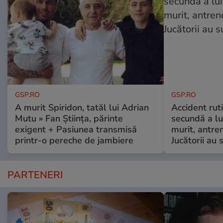
GSP.RO
GSP.RO
A murit Spiridon, tatăl lui Adrian
Accident ruti
Mutu » Fan Știința, părinte
secundă a lu
exigent + Pasiunea transmisă
murit, antre
printr-o pereche de jambiere
Jucătorii au s
PARTENERI