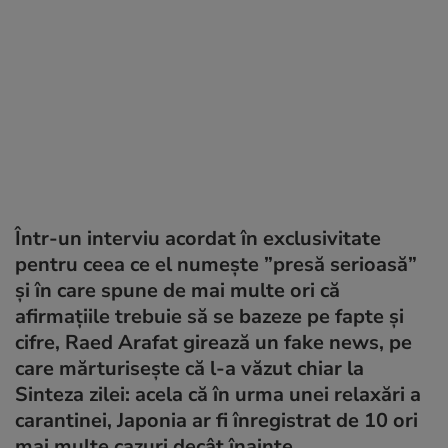
Într-un interviu acordat în exclusivitate
pentru ceea ce el numește ”presă serioasă”
și în care spune de mai multe ori că
afirmațiile trebuie să se bazeze pe fapte și
cifre, Raed Arafat girează un
fake news
, pe
care mărturisește că l-a văzut chiar la
Sinteza zilei: acela că în urma unei relaxări a
carantinei, Japonia ar fi înregistrat de 10 ori
mai multe cazuri decât înainte.