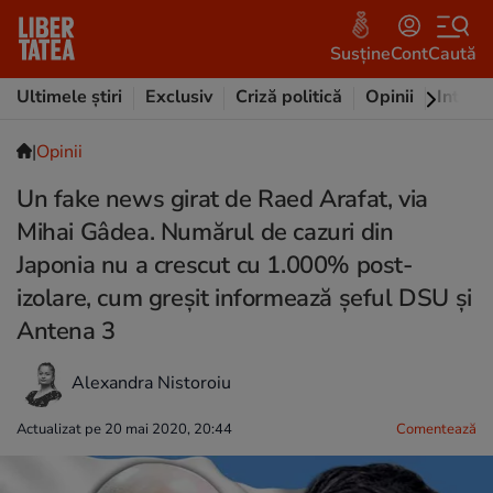
Susține
Cont
Caută
Ultimele știri
Exclusiv
Criză politică
Opinii
Intervi
|
Opinii
Un fake news girat de Raed Arafat, via
Mihai Gâdea. Numărul de cazuri din
Japonia nu a crescut cu 1.000% post-
izolare, cum greșit informează șeful DSU și
Antena 3
Alexandra Nistoroiu
Actualizat pe 20 mai 2020, 20:44
Comentează