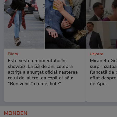
Elle.ro
Unica.ro
Este vestea momentului în
Mirabela Gră
showbiz! La 53 de ani, celebra
surprinzătoar
actriță a anunțat oficial nașterea
flancată de 
celui de-al treilea copil al său:
aflat despre
"Bun venit în lume, fiule"
de Apel
MONDEN