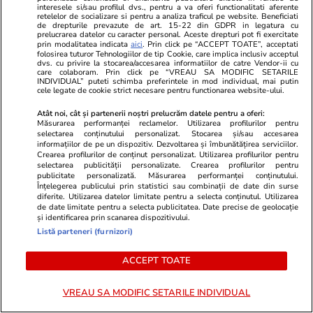
interesele si/sau profilul dvs., pentru a va oferi functionalitati aferente
retelelor de socializare si pentru a analiza traficul pe website. Beneficiati
de drepturile prevazute de art. 15-22 din GDPR in legatura cu
prelucrarea datelor cu caracter personal. Aceste drepturi pot fi exercitate
prin modalitatea indicata
aici
. Prin click pe “ACCEPT TOATE”, acceptati
folosirea tuturor Tehnologiilor de tip Cookie, care implica inclusiv acceptul
dvs. cu privire la stocarea/accesarea informatiilor de catre Vendor-ii cu
care colaboram. Prin click pe “VREAU SA MODIFIC SETARILE
INDIVIDUAL” puteti schimba preferintele in mod individual, mai putin
Advertorial
Advertorial
cele legate de cookie strict necesare pentru functionarea website-ului.
Smart is the new chic: Cum ne
Înscrie-te ac
Atât noi, cât și partenerii noștri prelucrăm datele pentru a oferi:
ajută tehnologia să ne reinventăm
voucher de 5
Măsurarea performanței reclamelor. Utilizarea profilurilor pentru
selectarea conținutului personalizat. Stocarea și/sau accesarea
informațiilor de pe un dispozitiv. Dezvoltarea și îmbunătățirea serviciilor.
Crearea profilurilor de conținut personalizat. Utilizarea profilurilor pentru
PARTENERI
selectarea publicității personalizate. Crearea profilurilor pentru
publicitate personalizată. Măsurarea performanței conținutului.
Înțelegerea publicului prin statistici sau combinații de date din surse
diferite. Utilizarea datelor limitate pentru a selecta conținutul. Utilizarea
de date limitate pentru a selecta publicitatea. Date precise de geolocație
și identificarea prin scanarea dispozitivului.
Listă parteneri (furnizori)
ACCEPT TOATE
VREAU SA MODIFIC SETARILE INDIVIDUAL