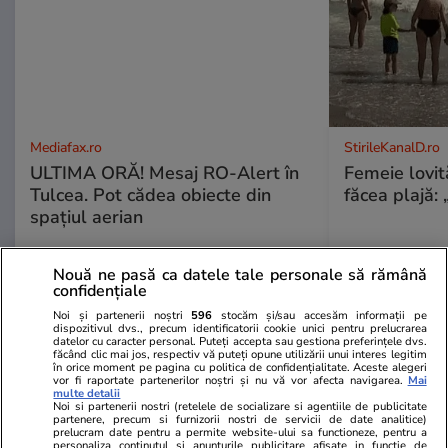
Mediafax.ro
StirileKanalD.ro
ULTIMA ORĂ! Mesaj RO-Alert în
Femeie lovit
Tulcea. Pot cădea obiecte din
făcea plajă: „
spațiul aerian
Nouă ne pasă ca datele tale personale să rămână
confidențiale
PROMO
Noi și partenerii noștri
596
stocăm și/sau accesăm informații pe
dispozitivul dvs., precum identificatorii cookie unici pentru prelucrarea
datelor cu caracter personal. Puteți accepta sau gestiona preferințele dvs.
făcând clic mai jos, respectiv vă puteți opune utilizării unui interes legitim
în orice moment pe pagina cu politica de confidențialitate. Aceste alegeri
vor fi raportate partenerilor noștri și nu vă vor afecta navigarea.
Mai
multe detalii
Noi si partenerii nostri (retelele de socializare si agentiile de publicitate
partenere, precum si furnizorii nostri de servicii de date analitice)
prelucram date pentru a permite website-ului sa functioneze, pentru a
personaliza continutul si anunturile publicitare afisate in functie de