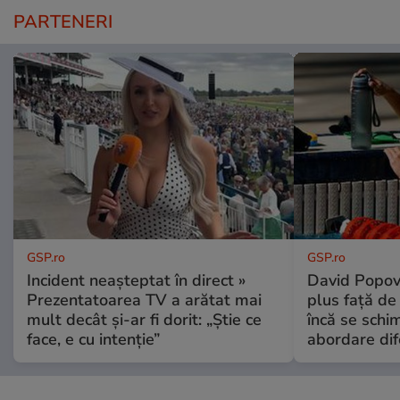
PARTENERI
GSP.ro
GSP.ro
Incident neașteptat în direct »
David Popovi
Prezentatoarea TV a arătat mai
plus față de
mult decât și-ar fi dorit: „Știe ce
încă se schi
face, e cu intenție”
abordare dif