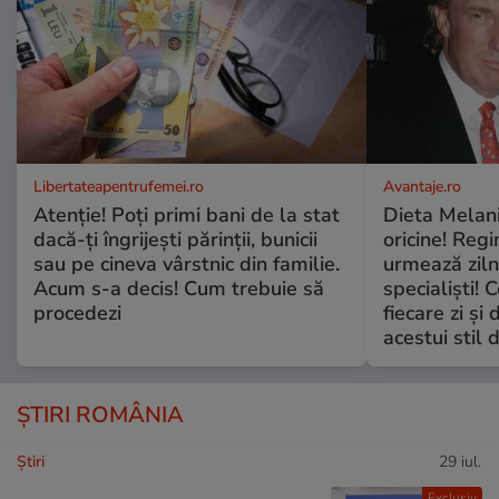
Libertateapentrufemei.ro
Avantaje.ro
Atenție! Poți primi bani de la stat
Dieta Melan
dacă-ți îngrijești părinții, bunicii
oricine! Regi
sau pe cineva vârstnic din familie.
urmează zilni
Acum s-a decis! Cum trebuie să
specialiști! 
procedezi
fiecare zi și 
acestui stil 
ȘTIRI ROMÂNIA
Ştiri
29 iul.
Exclusiv