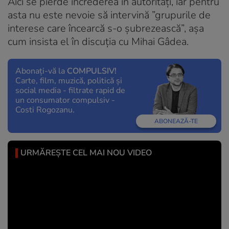
Aici se pierde încrederea în autorități, iar pentru
asta nu este nevoie să intervină ”grupurile de
interese care încearcă s-o șubrezească”, așa
cum insista el în discuția cu Mihai Gâdea.
Abonați-vă la
COMPULSIV!
Carte, film, muzică, politică și
social media - filtrate rapid de
un consumator compulsiv -
Costi Rogozanu.
ABONEAZĂ-TE
URMĂREȘTE CEL MAI NOU VIDEO