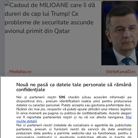
Mediafax.ro
StirileKanalD.ro
Cadoul de MILIOANE care îi dă
Sorin Grinde
Nouă ne pasă ca datele tale personale să rămână
dureri de cap lui Trump! Ce
lui Veștea
confidențiale
probleme de securitate ascunde
Noi și partenerii noștri
596
stocăm și/sau accesăm informații pe
avionul primit din Qatar
dispozitivul dvs., precum identificatorii cookie unici pentru prelucrarea
datelor cu caracter personal. Puteți accepta sau gestiona preferințele dvs.
făcând clic mai jos, respectiv vă puteți opune utilizării unui interes legitim
în orice moment pe pagina cu politica de confidențialitate. Aceste alegeri
vor fi raportate partenerilor noștri și nu vă vor afecta navigarea.
Mai
multe detalii
Noi si partenerii nostri (retelele de socializare si agentiile de publicitate
PROMO
partenere, precum si furnizorii nostri de servicii de date analitice)
prelucram date pentru a permite website-ului sa functioneze, pentru a
personaliza continutul si anunturile publicitare afisate in functie de