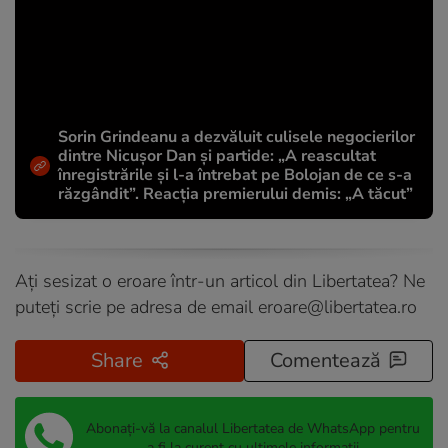
Sorin Grindeanu a dezvăluit culisele negocierilor
dintre Nicușor Dan și partide: „A reascultat
înregistrările și l-a întrebat pe Bolojan de ce s-a
răzgândit”. Reacția premierului demis: „A tăcut”
Ați sesizat o eroare într-un articol din Libertatea? Ne
puteți scrie pe adresa de email
eroare@libertatea.ro
Share
Comentează
Abonați-vă la canalul Libertatea de WhatsApp pentru
a fi la curent cu ultimele informații