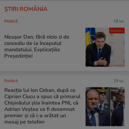
ȘTIRI ROMÂNIA
Politică
19 iul.
Exclusiv
Nicușor Dan, fără nicio zi de
concediu de la începutul
mandatului. Explicațiile
Președinției
Politică
19 iul.
Reacția lui Ion Ceban, după ce
Ciprian Ciucu a spus că primarul
Chișinăului știa înaintea PNL că
Adrian Veștea va fi desemnat
premier și că i-a arătat un
mesaj pe telefon