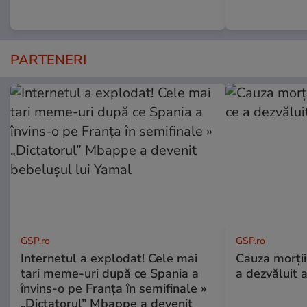
PARTENERI
GSP.ro
GSP.ro
Internetul a explodat! Cele mai
Cauza morții
tari meme-uri după ce Spania a
a dezvăluit 
învins-o pe Franța în semifinale »
„Dictatorul” Mbappe a devenit