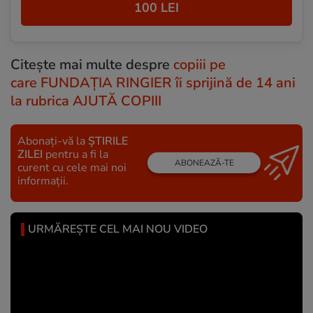
100 LEI
Citește mai multe despre
copiii pe
care FUNDAȚIA RINGIER îi sprijină de 14 ani
la rubrica AJUTĂ COPIII
Abonați-vă la
ȘTIRILE
ZILEI
pentru a fi la
ABONEAZĂ-TE
curent cu cele mai noi
informații.
URMĂREȘTE CEL MAI NOU VIDEO