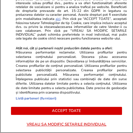
interesele si/sau profilul dvs., pentru a va oferi functionalitati aferente
retelelor de socializare si pentru a analiza traficul pe website. Beneficiati
de drepturile prevazute de art. 15-22 din GDPR in legatura cu
prelucrarea datelor cu caracter personal. Aceste drepturi pot fi exercitate
prin modalitatea indicata
aici
. Prin click pe “ACCEPT TOATE”, acceptati
folosirea tuturor Tehnologiilor de tip Cookie, care implica inclusiv acceptul
dvs. cu privire la stocarea/accesarea informatiilor de catre Vendor-ii cu
care colaboram. Prin click pe “VREAU SA MODIFIC SETARILE
INDIVIDUAL” puteti schimba preferintele in mod individual, mai putin
cele legate de cookie strict necesare pentru functionarea website-ului.
Atât noi, cât și partenerii noștri prelucrăm datele pentru a oferi:
Măsurarea performanței reclamelor. Utilizarea profilurilor pentru
selectarea conținutului personalizat. Stocarea și/sau accesarea
informațiilor de pe un dispozitiv. Dezvoltarea și îmbunătățirea serviciilor.
Crearea profilurilor de conținut personalizat. Utilizarea profilurilor pentru
Advertorial
Advertorial
selectarea publicității personalizate. Crearea profilurilor pentru
publicitate personalizată. Măsurarea performanței conținutului.
Smart is the new chic: Cum ne
Înscrie-te ac
Înțelegerea publicului prin statistici sau combinații de date din surse
ajută tehnologia să ne reinventăm
voucher de 5
diferite. Utilizarea datelor limitate pentru a selecta conținutul. Utilizarea
de date limitate pentru a selecta publicitatea. Date precise de geolocație
și identificarea prin scanarea dispozitivului.
Listă parteneri (furnizori)
PARTENERI
ACCEPT TOATE
VREAU SA MODIFIC SETARILE INDIVIDUAL