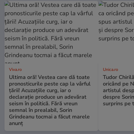
Viva.ro
Unica.ro
Ultima oră! Vestea care dă toate
Tudor Chiril
pronosticurile peste cap la vârful
oricând pe N
țării! Acuzațiile curg, iar o
artistul desp
declarație produce un adevărat
despre Sorin
seism în politică. Fără vreun
surprins pe 
semnal în prealabil, Sorin
Grindeanu tocmai a făcut marele
anunț