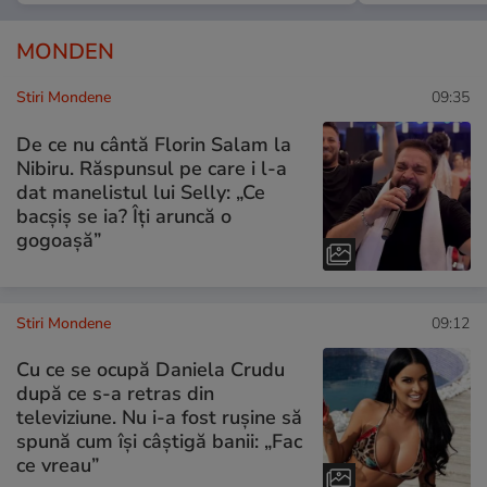
MONDEN
Stiri Mondene
09:35
De ce nu cântă Florin Salam la
Nibiru. Răspunsul pe care i l-a
dat manelistul lui Selly: „Ce
bacșiș se ia? Îți aruncă o
gogoașă”
Stiri Mondene
09:12
Cu ce se ocupă Daniela Crudu
după ce s-a retras din
televiziune. Nu i-a fost rușine să
spună cum își câștigă banii: „Fac
ce vreau”