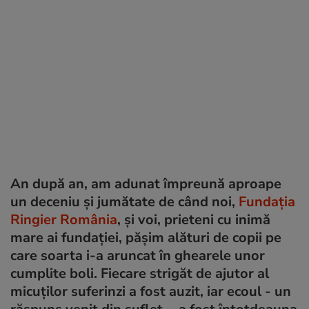
An după an, am adunat împreună aproape
un deceniu și jumătate de când noi,
Fundația
Ringier România
, și voi, prieteni cu inimă
mare ai fundației, pășim alături de copii pe
care soarta i-a aruncat în ghearele unor
cumplite boli. Fiecare strigăt de ajutor al
micuților suferinzi a fost auzit, iar ecoul - un