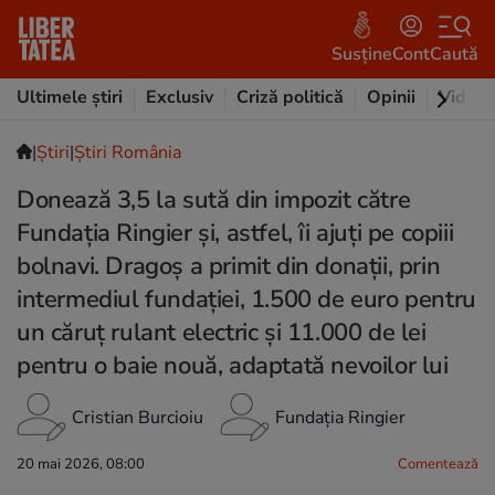
Susține
Cont
Caută
Ultimele știri
Exclusiv
Criză politică
Opinii
Video
|
Ştiri
|
Știri România
Donează 3,5 la sută din impozit către
Fundația Ringier și, astfel, îi ajuți pe copiii
bolnavi. Dragoș a primit din donații, prin
intermediul fundației, 1.500 de euro pentru
un căruț rulant electric și 11.000 de lei
pentru o baie nouă, adaptată nevoilor lui
Cristian Burcioiu
Fundația Ringier
20 mai 2026, 08:00
Comentează