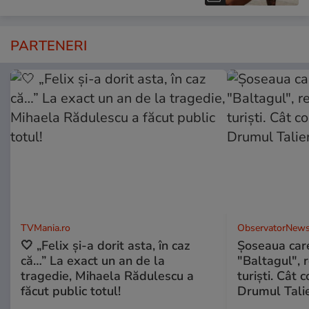
PARTENERI
TVMania.ro
ObservatorNews
🤍 „Felix și-a dorit asta, în caz
Șoseaua care
că…” La exact un an de la
"Baltagul", 
tragedie, Mihaela Rădulescu a
turiști. Cât 
făcut public totul!
Drumul Talie