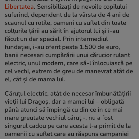
Libertatea
. Sensibilizați de nevoile copilului
suferind, dependent de la vârsta de 4 ani de
scaunul cu rotile, oameni cu suflet din toate
colțurile țării au sărit în ajutorul lui și i-au
făcut un dar special. Prin intermediul
fundației, i-au oferit peste 1.500 de euro,
banii necesari cumpărării unui cărucior rulant
electric, unul modern, care să-l înlocuiască pe
cel vechi, extrem de greu de manevrat atât de
el, cât și de mama lui.
Căruțul electric, atât de necesar îmbunătățirii
vieții lui Dragoș, dar a mamei lui – obligată
până atunci să împingă cu din ce în ce mai
mare greutate vechiul căruț -, nu a fost
singurul cadou pe care acesta l-a primit de la
oamenii cu suflet care au răspuns campaniei