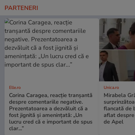
PARTENERI
Elle.ro
Unica.ro
Corina Caragea, reacție tranșantă
Mirabela Gră
despre comentariile negative.
surprinzătoar
Prezentatoarea a dezvăluit că a
flancată de 
fost jignită și amenințată: „Un
aflat despre
lucru cred că e important de spus
de Apel
clar...”