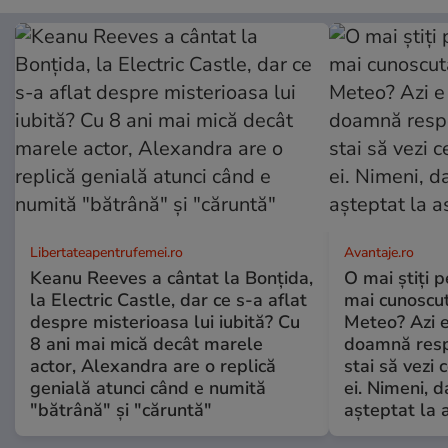
Libertateapentrufemei.ro
Avantaje.ro
Keanu Reeves a cântat la Bonțida,
O mai știți 
la Electric Castle, dar ce s-a aflat
mai cunoscu
despre misterioasa lui iubită? Cu
Meteo? Azi e
8 ani mai mică decât marele
doamnă respe
actor, Alexandra are o replică
stai să vezi 
genială atunci când e numită
ei. Nimeni, d
"bătrână" și "căruntă"
așteptat la 