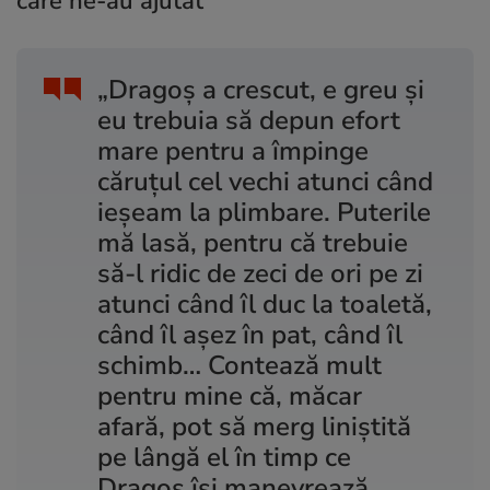
care ne-au ajutat”
„Dragoș a crescut, e greu și
eu trebuia să depun efort
mare pentru a împinge
căruțul cel vechi atunci când
ieșeam la plimbare. Puterile
mă lasă, pentru că trebuie
să-l ridic de zeci de ori pe zi
atunci când îl duc la toaletă,
când îl așez în pat, când îl
schimb… Contează mult
pentru mine că, măcar
afară, pot să merg liniștită
pe lângă el în timp ce
Dragoș își manevrează