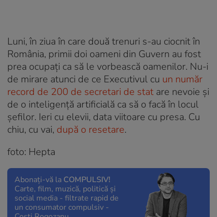
Luni, în ziua în care două trenuri s-au ciocnit în
România, primii doi oameni din Guvern au fost
prea ocupați ca să le vorbească oamenilor. Nu-i
de mirare atunci de ce Executivul cu
un număr
record de 200 de secretari de stat
are nevoie și
de o inteligență artificială ca să o facă în locul
șefilor. Ieri cu elevii, data viitoare cu presa. Cu
chiu, cu vai,
după o resetare
.
foto: Hepta
Abonați-vă la
COMPULSIV!
Carte, film, muzică, politică și
social media - filtrate rapid de
un consumator compulsiv -
Costi Rogozanu.