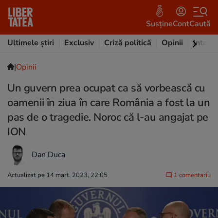
Susține
Cont
Caută
Ultimele știri
Exclusiv
Criză politică
Opinii
Intervi
|
Opinii
Un guvern prea ocupat ca să vorbească cu
oamenii în ziua în care România a fost la un
pas de o tragedie. Noroc că l-au angajat pe
ION
Dan Duca
Actualizat pe 14 mart. 2023, 22:05
1 comentariu