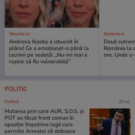
Wowbiz.ro
Redactia.ro
Andreea Ibacka a izbucnit în
Două cutrem
plâns! Ce a emoționat-o până la
România la d
lacrimi pe vedetă: „Nu-mi mai e
ore. Unde s
rușine să fiu vulnerabilă”
POLITIC
Politică
25 iul.
Mutarea prin care AUR, S.O.S. și
POT au făcut front comun în
opoziție împotriva legii care
permite Armatei să doboare