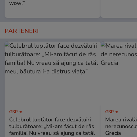
wow!”
PARTENERI
GSP.ro
GSP.ro
Celebrul luptător face dezvăluiri
Marea rivală
tulburătoare: „Mi-am făcut de râs
nerecunoscut
familia! Nu vreau să ajung ca tatăl
Grecia