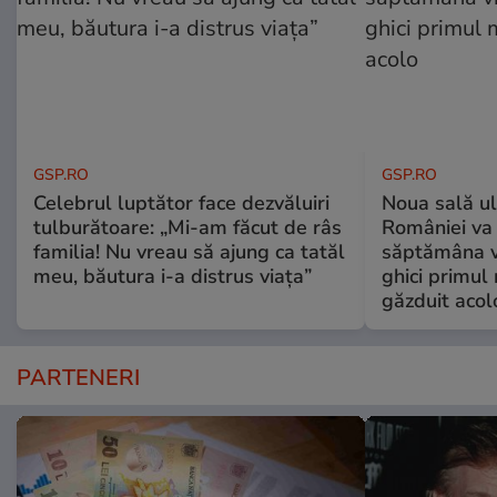
GSP.RO
GSP.RO
Celebrul luptător face dezvăluiri
Noua sală u
tulburătoare: „Mi-am făcut de râs
României va 
familia! Nu vreau să ajung ca tatăl
săptămâna vi
meu, băutura i-a distrus viața”
ghici primul 
găzduit acol
PARTENERI