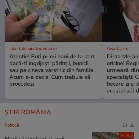
Libertateapentrufemei.ro
Avantaje.ro
Atenție! Poți primi bani de la stat
Dieta Melan
dacă-ți îngrijești părinții, bunicii
oricine! Regi
sau pe cineva vârstnic din familie.
urmează zilni
Acum s-a decis! Cum trebuie să
specialiști! 
procedezi
fiecare zi și 
acestui stil 
ȘTIRI ROMÂNIA
Politică
24 iul.
Analiză
Marii câștigători ai legii