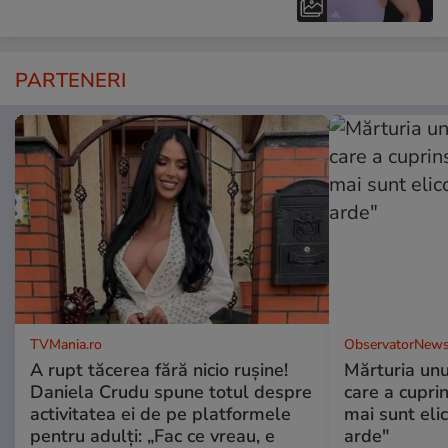
PARTENERI
TVMania.ro
ObservatorNews
A rupt tăcerea fără nicio rușine!
Mărturia unu
Daniela Crudu spune totul despre
care a cupri
activitatea ei de pe platformele
mai sunt eli
pentru adulți: „Fac ce vreau, e
arde"