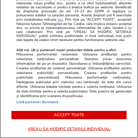
interesele si/sau profilul dvs., pentru a va oferi functionalitati aferente
retelelor de socializare si pentru a analiza traficul pe website. Beneficiati
de drepturile prevazute de art. 15-22 din GDPR in legatura cu
prelucrarea datelor cu caracter personal. Aceste drepturi pot fi exercitate
prin modalitatea indicata
aici
. Prin click pe “ACCEPT TOATE”, acceptati
folosirea tuturor Tehnologiilor de tip Cookie, care implica inclusiv acceptul
dvs. cu privire la stocarea/accesarea informatiilor de catre Vendor-ii cu
care colaboram. Prin click pe “VREAU SA MODIFIC SETARILE
INDIVIDUAL” puteti schimba preferintele in mod individual, mai putin
ZiaruldeIasi.ro
Fanatik.ro
cele legate de cookie strict necesare pentru functionarea website-ului.
Iașul, pe locul doi în România
Îi paște o no
Atât noi, cât și partenerii noștri prelucrăm datele pentru a oferi:
după numărul de locuințe. Cum
Steagul Ținut
Măsurarea performanței reclamelor. Utilizarea profilurilor pentru
selectarea conținutului personalizat. Stocarea și/sau accesarea
au schimbat comunele
tribune la C
informațiilor de pe un dispozitiv. Dezvoltarea și îmbunătățirea serviciilor.
metropolitane harta județului
Cum a fost 
Crearea profilurilor de conținut personalizat. Utilizarea profilurilor pentru
selectarea publicității personalizate. Crearea profilurilor pentru
TV. Foto
publicitate personalizată. Măsurarea performanței conținutului.
Înțelegerea publicului prin statistici sau combinații de date din surse
diferite. Utilizarea datelor limitate pentru a selecta conținutul. Utilizarea
de date limitate pentru a selecta publicitatea. Date precise de geolocație
și identificarea prin scanarea dispozitivului.
ULTIMELE ȘTIRI
Listă parteneri (furnizori)
ACCEPT TOATE
Știri România
26 iul.
Rusia „testează capacitatea de ripostă a
VREAU SA MODIFIC SETARILE INDIVIDUAL
României, de asta au venit în trei zile