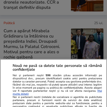
dronele neautorizate. CCR a
tranșat definitiv disputa
Politică
25 iul.
Cum a apărut Mirabela
Grădinaru la întâlnirea cu
președinta Indiei, Droupadi
Murmu, la Palatul Cotroceni.
Motivul pentru care a ales o
rochie galbenă
Nouă ne pasă ca datele tale personale să rămână
confidențiale
PARTENERI
Noi și partenerii noștri
596
stocăm și/sau accesăm informații pe
dispozitivul dvs., precum identificatorii cookie unici pentru prelucrarea
datelor cu caracter personal. Puteți accepta sau gestiona preferințele dvs.
făcând clic mai jos, respectiv vă puteți opune utilizării unui interes legitim
în orice moment pe pagina cu politica de confidențialitate. Aceste alegeri
vor fi raportate partenerilor noștri și nu vă vor afecta navigarea.
Mai
multe detalii
Noi si partenerii nostri (retelele de socializare si agentiile de publicitate
partenere, precum si furnizorii nostri de servicii de date analitice)
prelucram date pentru a permite website-ului sa functioneze, pentru a
personaliza continutul si anunturile publicitare afisate in functie de