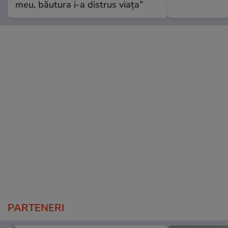
meu, băutura i-a distrus viața”
PARTENERI