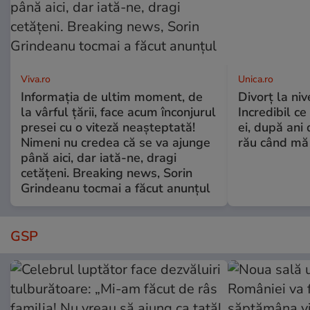
Viva.ro
Unica.ro
Informația de ultim moment, de
Divorț la nive
la vârful țării, face acum înconjurul
Incredibil ce
presei cu o viteză neașteptată!
ei, după ani 
Nimeni nu credea că se va ajunge
rău când mă
până aici, dar iată-ne, dragi
cetățeni. Breaking news, Sorin
Grindeanu tocmai a făcut anunțul
GSP