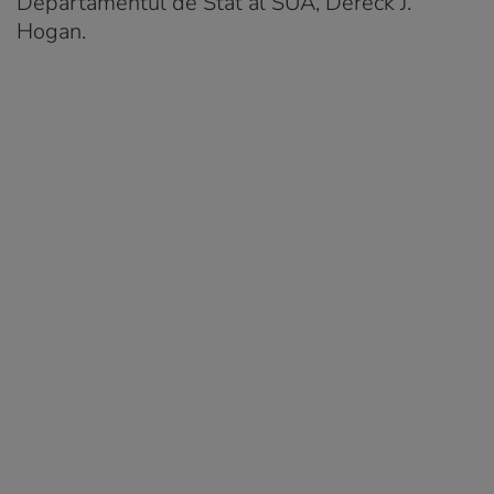
Departamentul de Stat al SUA, Dereck J.
Hogan.