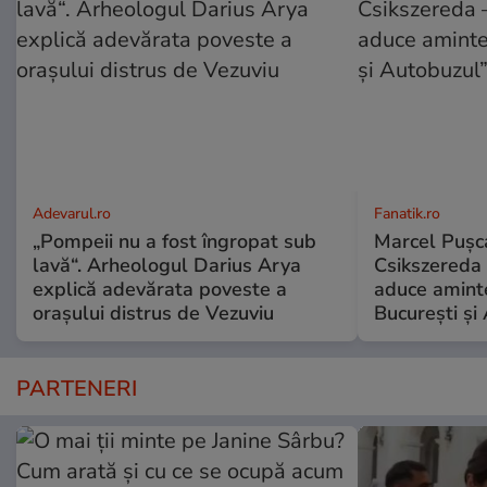
Adevarul.ro
Fanatik.ro
„Pompeii nu a fost îngropat sub
Marcel Pușca
lavă“. Arheologul Darius Arya
Csikszereda 
explică adevărata poveste a
aduce amint
orașului distrus de Vezuviu
București și
PARTENERI