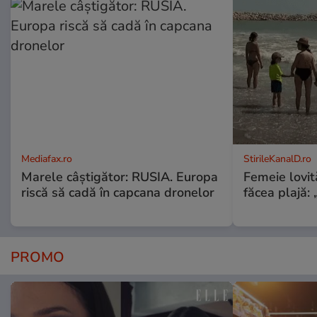
Mediafax.ro
StirileKanalD.ro
Marele câștigător: RUSIA. Europa
Femeie lovit
riscă să cadă în capcana dronelor
făcea plajă: „
PROMO