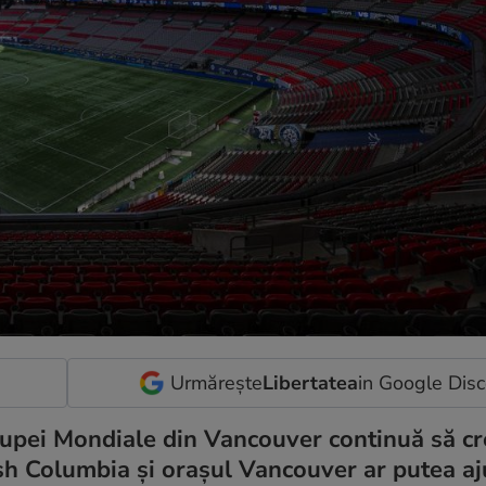
Urmărește
Libertatea
in Google Dis
upei Mondiale din Vancouver continuă să cre
tish Columbia și orașul Vancouver ar putea a