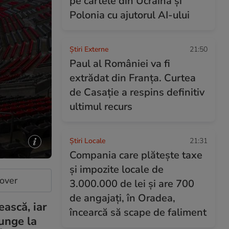
pe cartele din Ucraina și
Polonia cu ajutorul AI-ului
Știri Externe
21:50
Paul al României va fi
extrădat din Franța. Curtea
de Casație a respins definitiv
ultimul recurs
Știri Locale
21:31
Compania care plătește taxe
și impozite locale de
cover
3.000.000 de lei și are 700
de angajați, în Oradea,
ască, iar
încearcă să scape de faliment
junge la