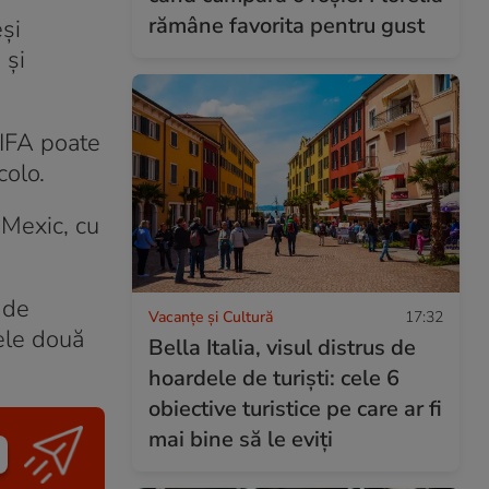
rămâne favorita pentru gust
eși
 și
FIFA poate
colo.
 Mexic, cu
 de
Vacanțe și Cultură
17:32
cele două
Bella Italia, visul distrus de
hoardele de turiști: cele 6
obiective turistice pe care ar fi
mai bine să le eviți