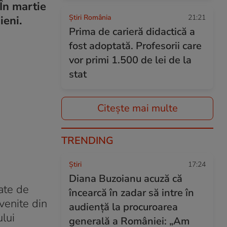
 În martie
Știri România
21:21
ieni.
Prima de carieră didactică a
fost adoptată. Profesorii care
vor primi 1.500 de lei de la
stat
Citește mai multe
TRENDING
Ştiri
17:24
Diana Buzoianu acuză că
rate de
încearcă în zadar să intre în
venite din
audiență la procuroarea
ului
generală a României: „Am