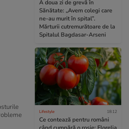
A doua zi de grevă în
Sănătate: „Avem colegi care
ne-au murit în spital”.
Mărturii cutremurătoare de la
Spitalul Bagdasar-Arseni
sturile
Lifestyle
18:12
 probleme
Ce contează pentru români
când cumpără o roșie: Florelia