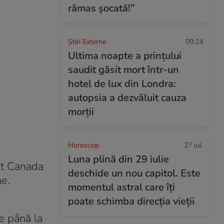
rămas șocată!”
Știri Externe
09:24
Ultima noapte a prințului
saudit găsit mort într-un
hotel de lux din Londra:
autopsia a dezvăluit cauza
morții
Horoscop
27 iul.
Luna plină din 29 iulie
rt Canada
deschide un nou capitol. Este
ne.
momentul astral care îți
poate schimba direcția vieții
de până la