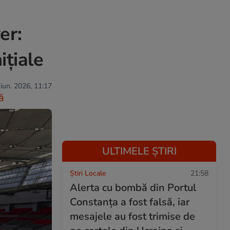
er:
ițiale
 iun. 2026, 11:17
ă
ULTIMELE ȘTIRI
Știri Locale
21:58
Alerta cu bombă din Portul
Constanța a fost falsă, iar
mesajele au fost trimise de