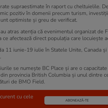
rate supraestimate în raport cu cheltuielile. D
ic pozitiv în domenii precum turism, investiții
unt optimiste și greu de verificat.
e au atras atenția că evenimentul organizat de 
 ce afectează direct populația care locuiește a
 11 iunie-19 iulie în Statele Unite, Canada și
.
urile se numește BC Place și are o capacitate
din provincia British Columbia și unul dintre 
ături de BMO Field.
 curent cu cele
ABONEAZĂ-TE