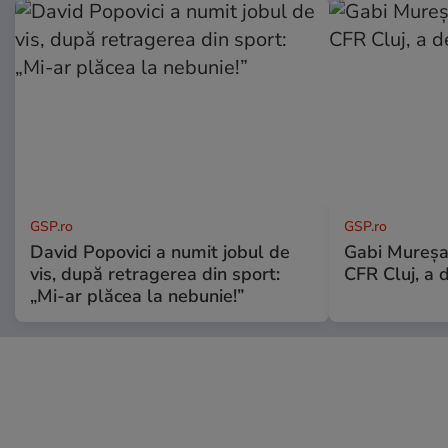
GSP.ro
GSP.ro
David Popovici a numit jobul de
Gabi Mureșa
vis, după retragerea din sport:
CFR Cluj, a 
„Mi-ar plăcea la nebunie!”