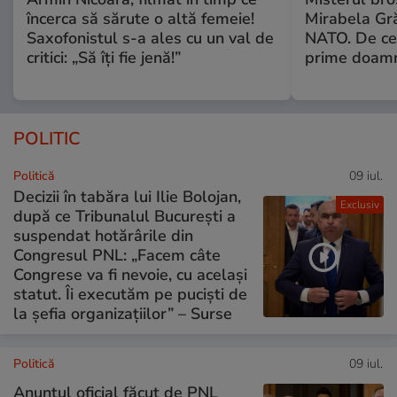
încerca să sărute o altă femeie!
Mirabela Gr
Saxofonistul s-a ales cu un val de
NATO. De ce 
critici: „Să îți fie jenă!”
prime doam
POLITIC
Politică
09 iul.
Decizii în tabăra lui Ilie Bolojan,
Exclusiv
după ce Tribunalul București a
suspendat hotărârile din
Congresul PNL: „Facem câte
Congrese va fi nevoie, cu același
statut. Îi executăm pe puciști de
la șefia organizațiilor” – Surse
Politică
09 iul.
Anunțul oficial făcut de PNL