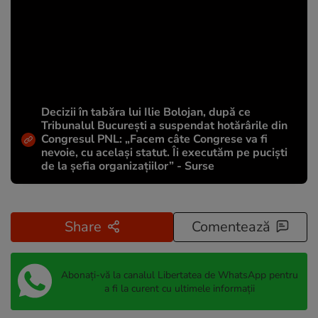
Decizii în tabăra lui Ilie Bolojan, după ce
Tribunalul București a suspendat hotărârile din
Congresul PNL: „Facem câte Congrese va fi
nevoie, cu același statut. Îi executăm pe puciști
de la șefia organizațiilor” - Surse
Share
Comentează
Abonați-vă la canalul Libertatea de WhatsApp pentru
a fi la curent cu ultimele informații