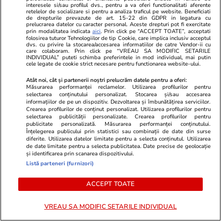
Libertatea: „Miza este să-i
interesele si/sau profilul dvs., pentru a va oferi functionalitati aferente
retelelor de socializare si pentru a analiza traficul pe website. Beneficiati
facem pe oameni să înțeleagă
de drepturile prevazute de art. 15-22 din GDPR in legatura cu
prelucrarea datelor cu caracter personal. Aceste drepturi pot fi exercitate
ce înseamnă știrile false”
prin modalitatea indicata
aici
. Prin click pe “ACCEPT TOATE”, acceptati
folosirea tuturor Tehnologiilor de tip Cookie, care implica inclusiv acceptul
dvs. cu privire la stocarea/accesarea informatiilor de catre Vendor-ii cu
care colaboram. Prin click pe “VREAU SA MODIFIC SETARILE
INDIVIDUAL” puteti schimba preferintele in mod individual, mai putin
Opinii
09 iul.
cele legate de cookie strict necesare pentru functionarea website-ului.
Atât noi, cât și partenerii noștri prelucrăm datele pentru a oferi:
Măsurarea performanței reclamelor. Utilizarea profilurilor pentru
selectarea conținutului personalizat. Stocarea și/sau accesarea
informațiilor de pe un dispozitiv. Dezvoltarea și îmbunătățirea serviciilor.
Pașca e viitorul nostru
Crearea profilurilor de conținut personalizat. Utilizarea profilurilor pentru
selectarea publicității personalizate. Crearea profilurilor pentru
publicitate personalizată. Măsurarea performanței conținutului.
Înțelegerea publicului prin statistici sau combinații de date din surse
diferite. Utilizarea datelor limitate pentru a selecta conținutul. Utilizarea
de date limitate pentru a selecta publicitatea. Date precise de geolocație
și identificarea prin scanarea dispozitivului.
Listă parteneri (furnizori)
Opinii
09 iul.
ACCEPT TOATE
Banalizarea răului. Risipirea
VREAU SA MODIFIC SETARILE INDIVIDUAL
speranței. Ignorarea Constituției