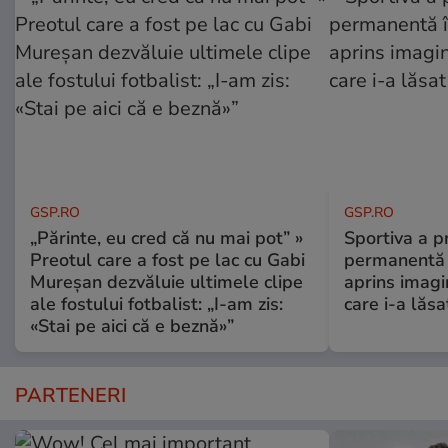
GSP.RO
GSP.RO
„Părinte, eu cred că nu mai pot” »
Sportiva a pr
Preotul care a fost pe lac cu Gabi
permanentă î
Mureșan dezvăluie ultimele clipe
aprins imagi
ale fostului fotbalist: „I-am zis:
care i-a lăs
«Stai pe aici că e beznă»”
PARTENERI