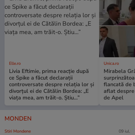
Elle.ro
Unica.ro
Livia Eftimie, prima reacție după
Mirabela Gră
ce Spike a făcut declarații
surprinzătoar
controversate despre relația lor și
flancată de 
divorțul ei de Cătălin Bordea: „E
aflat despre
viața mea, am trăit-o. Știu…”
de Apel
MONDEN
Stiri Mondene
09 iul.