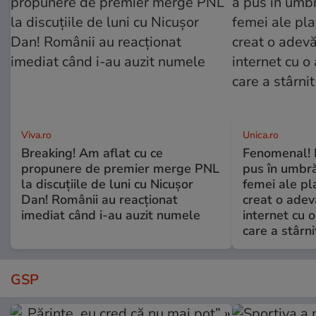
Viva.ro
Unica.ro
Breaking! Am aflat cu ce
Fenomenal! 
propunere de premier merge PNL
pus în umbră
la discuțiile de luni cu Nicușor
femei ale pl
Dan! Românii au reacționat
creat o adev
imediat când i-au auzit numele
internet cu o
care a stârni
GSP