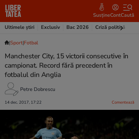
Susține
Cont
Caută
Ultimele știri
Exclusiv
Bac 2026
Criză politică
Opi
|
Sport
|
Fotbal
Manchester City, 15 victorii consecutive în
campionat. Record fără precedent în
fotbalul din Anglia
Petre Dobrescu
14 dec. 2017, 17:22
Comentează