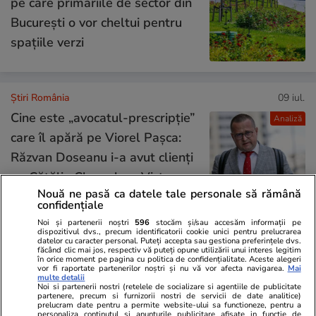
pe care primăriile de sector din
București o vor cheltui pentru
spațiile verzi
Știri România
09 iul.
Cine este „avocatul-prescripție”
Analiză
care îl apără pe Viorel Pașca:
Răzvan Doseanu i-a avut clienți
pe Cătălin Cherecheș, Victor
Nouă ne pasă ca datele tale personale să rămână
Micula și pe fostul șef al CJ
confidențiale
Bihor Alexandru Kiss
Noi și partenerii noștri
596
stocăm și/sau accesăm informații pe
dispozitivul dvs., precum identificatorii cookie unici pentru prelucrarea
datelor cu caracter personal. Puteți accepta sau gestiona preferințele dvs.
făcând clic mai jos, respectiv vă puteți opune utilizării unui interes legitim
Știri România
09 iul.
în orice moment pe pagina cu politica de confidențialitate. Aceste alegeri
vor fi raportate partenerilor noștri și nu vă vor afecta navigarea.
Mai
multe detalii
INTERVIU Fiona Crack (BBC) la
Interviu
Noi si partenerii nostri (retelele de socializare si agentiile de publicitate
partenere, precum si furnizorii nostri de servicii de date analitice)
55 de întrebări – powered by
prelucram date pentru a permite website-ului sa functioneze, pentru a
personaliza continutul si anunturile publicitare afisate in functie de