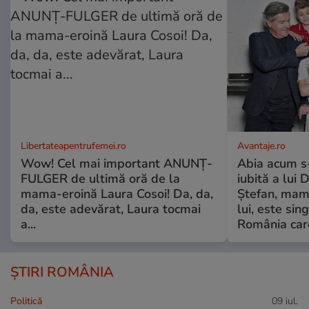
Libertateapentrufemei.ro
Avantaje.ro
Wow! Cel mai important ANUNȚ-
Abia acum s-
FULGER de ultimă oră de la
iubită a lui 
mama-eroină Laura Cosoi! Da, da,
Ștefan, mama 
da, este adevărat, Laura tocmai
lui, este si
a...
România care
ȘTIRI ROMÂNIA
Politică
09 iul.