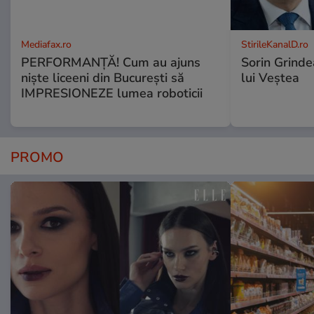
Mediafax.ro
StirileKanalD.ro
PERFORMANȚĂ! Cum au ajuns
Sorin Grinde
niște liceeni din București să
lui Veștea
IMPRESIONEZE lumea roboticii
PROMO