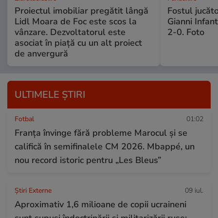
Proiectul imobiliar pregătit lângă
Fostul jucăt
Lidl Moara de Foc este scos la
Gianni Infan
vânzare. Dezvoltatorul este
2-0. Foto
asociat în piață cu un alt proiect
de anvergură
ULTIMELE ȘTIRI
Fotbal
01:02
Franța învinge fără probleme Marocul și se
califică în semifinalele CM 2026. Mbappé, un
nou record istoric pentru „Les Bleus”
Știri Externe
09 iul.
Aproximativ 1,6 milioane de copii ucraineni
sunt supuși îndoctrinării și militarizării ruse: