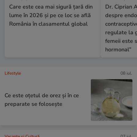
Care este cea mai sigură țară din
Dr. Ciprian 
lume în 2026 și pe ce loc se află
despre endo
România în clasamentul global
contraceptive
regulate la 
femeii este 
hormonal”
Lifestyle
08 iul.
Ce este oțetul de orez și în ce
preparate se folosește
Vacanțe și Cultură
07 iul.