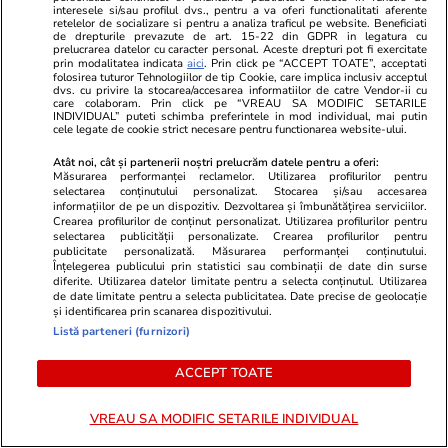
pentru vară
interesele si/sau profilul dvs., pentru a va oferi functionalitati aferente
retelelor de socializare si pentru a analiza traficul pe website. Beneficiati
de drepturile prevazute de art. 15-22 din GDPR in legatura cu
prelucrarea datelor cu caracter personal. Aceste drepturi pot fi exercitate
prin modalitatea indicata
aici
. Prin click pe “ACCEPT TOATE”, acceptati
folosirea tuturor Tehnologiilor de tip Cookie, care implica inclusiv acceptul
dvs. cu privire la stocarea/accesarea informatiilor de catre Vendor-ii cu
Știri România
16:51
care colaboram. Prin click pe “VREAU SA MODIFIC SETARILE
INDIVIDUAL” puteti schimba preferintele in mod individual, mai putin
Al doilea mesaj RO-Alert
cele legate de cookie strict necesare pentru functionarea website-ului.
transmis în zona Tulcea în doar
Atât noi, cât și partenerii noștri prelucrăm datele pentru a oferi:
câteva ore: sistemul de
Măsurarea performanței reclamelor. Utilizarea profilurilor pentru
selectarea conținutului personalizat. Stocarea și/sau accesarea
supraveghere al MApN a
informațiilor de pe un dispozitiv. Dezvoltarea și îmbunătățirea serviciilor.
Crearea profilurilor de conținut personalizat. Utilizarea profilurilor pentru
detectat un grup de ținte în
selectarea publicității personalizate. Crearea profilurilor pentru
publicitate personalizată. Măsurarea performanței conținutului.
apropierea graniței cu Ucraina
Înțelegerea publicului prin statistici sau combinații de date din surse
diferite. Utilizarea datelor limitate pentru a selecta conținutul. Utilizarea
de date limitate pentru a selecta publicitatea. Date precise de geolocație
și identificarea prin scanarea dispozitivului.
Știri România
16:37
Listă parteneri (furnizori)
ACCEPT TOATE
Tânăra de 22 de ani căutată cu
RO-Alert a fost găsită moartă.
VREAU SA MODIFIC SETARILE INDIVIDUAL
Poliția i-a confirmat identitatea