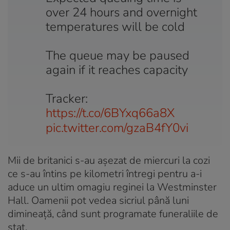
over 24 hours and overnight
temperatures will be cold
The queue may be paused
again if it reaches capacity
Tracker:
https://t.co/6BYxq66a8X
pic.twitter.com/gzaB4fY0vi
Mii de britanici s-au așezat de miercuri la cozi
ce s-au întins pe kilometri întregi pentru a-i
aduce un ultim omagiu reginei la Westminster
Hall. Oamenii pot vedea sicriul până luni
dimineață, când sunt programate funeraliile de
stat.