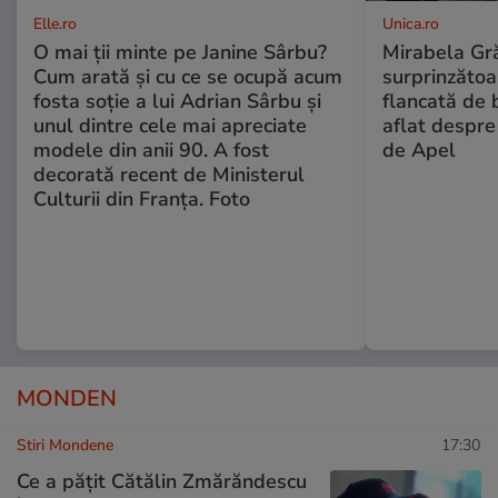
Elle.ro
Unica.ro
O mai ții minte pe Janine Sârbu?
Mirabela Gră
Cum arată și cu ce se ocupă acum
surprinzătoar
fosta soție a lui Adrian Sârbu și
flancată de 
unul dintre cele mai apreciate
aflat despre
modele din anii 90. A fost
de Apel
decorată recent de Ministerul
Culturii din Franța. Foto
MONDEN
Stiri Mondene
17:30
Ce a pățit Cătălin Zmărăndescu