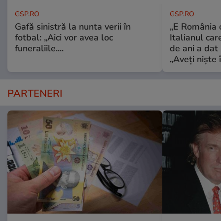
GSP.RO
GSP.RO
Gafă sinistră la nunta verii în
„E România o
fotbal: „Aici vor avea loc
Italianul car
funeraliile....
de ani a dat 
„Aveți niște î
PARTENERI