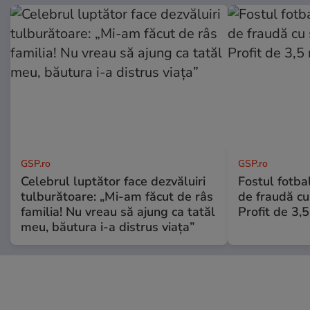
GSP.ro
GSP.ro
Celebrul luptător face dezvăluiri
Fostul fotba
tulburătoare: „Mi-am făcut de râs
de fraudă cu 
familia! Nu vreau să ajung ca tatăl
Profit de 3,
meu, băutura i-a distrus viața”