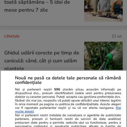
toată săptămâna – 5 idei de
mese pentru 7 zile
Lifestyle
21 iul.
Ghidul udării corecte pe timp de
caniculă: când, cât şi cum udăm
plantele
Nouă ne pasă ca datele tale personale să rămână
confidențiale
Noi și partenerii noștri
596
stocăm și/sau accesăm informații pe
dispozitivul dvs., precum identificatorii cookie unici pentru prelucrarea
Lifestyle
15 iul.
datelor cu caracter personal. Puteți accepta sau gestiona preferințele dvs.
făcând clic mai jos, respectiv vă puteți opune utilizării unui interes legitim
în orice moment pe pagina cu politica de confidențialitate. Aceste alegeri
vor fi raportate partenerilor noștri și nu vă vor afecta navigarea.
Mai
Combinaţii răcoritoare de apă
multe detalii
Noi si partenerii nostri (retelele de socializare si agentiile de publicitate
cu fructe şi plante aromatice
partenere, precum si furnizorii nostri de servicii de date analitice)
prelucram date pentru a permite website-ului sa functioneze, pentru a
personaliza continutul si anunturile publicitare afisate in functie de