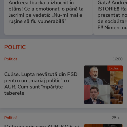
Andreea Ibacka a izbucnit în
Gata! Andre
plâns! Ce a emoționat-o până la
ISTORIE!! Ra
lacrimi pe vedetă: „Nu-mi mai e
prezentat no
rușine să fiu vulnerabilă”
de socializa
E!! Nimeni nu
POLITIC
Politică
16:00
Exclusiv
Culise. Lupta nevăzută din PSD
pentru un „mariaj politic” cu
AUR. Cum sunt împărțite
taberele
Politică
25 iul.
Mutarea prin care AUR, S.O.S. și