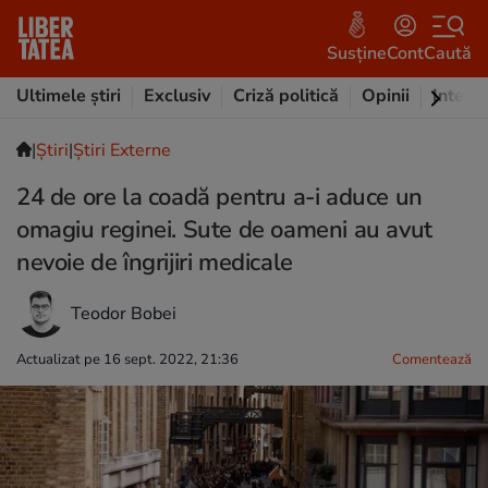
Susține
Cont
Caută
Ultimele știri
Exclusiv
Criză politică
Opinii
Intervi
|
Ştiri
|
Știri Externe
24 de ore la coadă pentru a-i aduce un
omagiu reginei. Sute de oameni au avut
nevoie de îngrijiri medicale
Teodor Bobei
Actualizat pe 16 sept. 2022, 21:36
Comentează