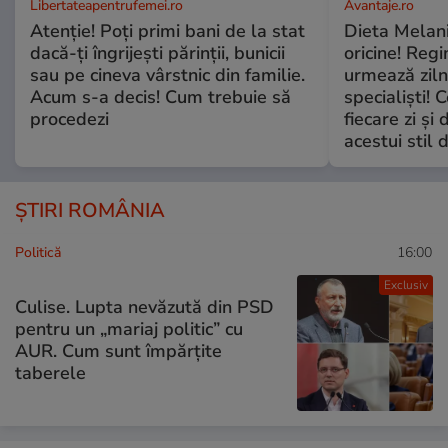
Libertateapentrufemei.ro
Avantaje.ro
Atenție! Poți primi bani de la stat
Dieta Melan
dacă-ți îngrijești părinții, bunicii
oricine! Regi
sau pe cineva vârstnic din familie.
urmează zilni
Acum s-a decis! Cum trebuie să
specialiști! 
procedezi
fiecare zi și 
acestui stil 
ȘTIRI ROMÂNIA
Politică
16:00
Exclusiv
Culise. Lupta nevăzută din PSD
pentru un „mariaj politic” cu
AUR. Cum sunt împărțite
taberele