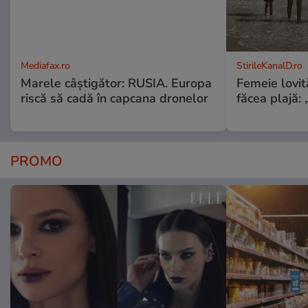
Mediafax.ro
StirileKanalD.ro
Marele câștigător: RUSIA. Europa
Femeie lovit
riscă să cadă în capcana dronelor
făcea plajă: „
PROMO