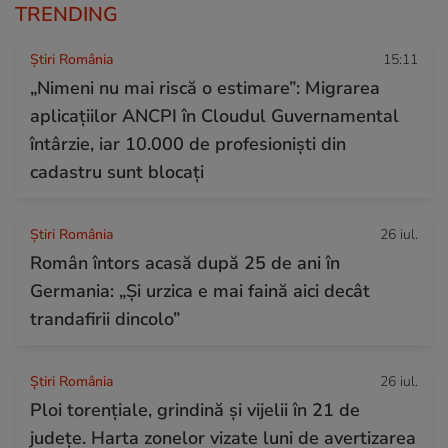
TRENDING
Știri România
15:11
„Nimeni nu mai riscă o estimare”: Migrarea
aplicațiilor ANCPI în Cloudul Guvernamental
întârzie, iar 10.000 de profesioniști din
cadastru sunt blocați
Știri România
26 iul.
Român întors acasă după 25 de ani în
Germania: „Și urzica e mai faină aici decât
trandafirii dincolo”
Știri România
26 iul.
Ploi torențiale, grindină și vijelii în 21 de
județe. Harta zonelor vizate luni de avertizarea