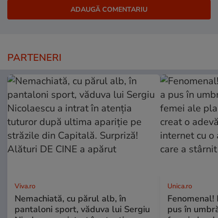
PARTENERI
Viva.ro
Unica.ro
Nemachiată, cu părul alb, în
Fenomenal! 
pantaloni sport, văduva lui Sergiu
pus în umbră