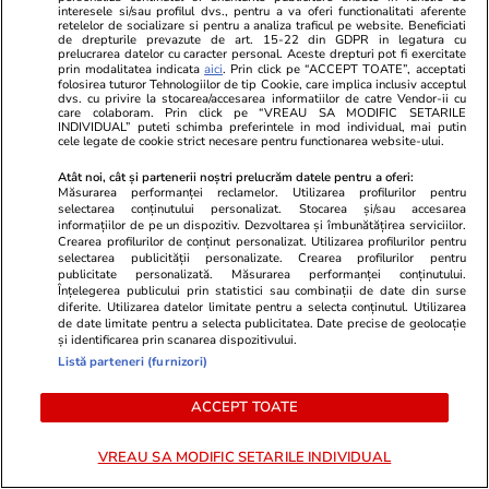
PNL. Liniile roșii care au fost
interesele si/sau profilul dvs., pentru a va oferi functionalitati aferente
depășite: „Sunt decizii politice
retelelor de socializare si pentru a analiza traficul pe website. Beneficiati
de drepturile prevazute de art. 15-22 din GDPR in legatura cu
unde nimeni nu are voie să
prelucrarea datelor cu caracter personal. Aceste drepturi pot fi exercitate
prin modalitatea indicata
aici
. Prin click pe “ACCEPT TOATE”, acceptati
interfereze”
folosirea tuturor Tehnologiilor de tip Cookie, care implica inclusiv acceptul
dvs. cu privire la stocarea/accesarea informatiilor de catre Vendor-ii cu
care colaboram. Prin click pe “VREAU SA MODIFIC SETARILE
INDIVIDUAL” puteti schimba preferintele in mod individual, mai putin
cele legate de cookie strict necesare pentru functionarea website-ului.
PARTENERI
Atât noi, cât și partenerii noștri prelucrăm datele pentru a oferi:
Măsurarea performanței reclamelor. Utilizarea profilurilor pentru
selectarea conținutului personalizat. Stocarea și/sau accesarea
informațiilor de pe un dispozitiv. Dezvoltarea și îmbunătățirea serviciilor.
Crearea profilurilor de conținut personalizat. Utilizarea profilurilor pentru
selectarea publicității personalizate. Crearea profilurilor pentru
publicitate personalizată. Măsurarea performanței conținutului.
Înțelegerea publicului prin statistici sau combinații de date din surse
diferite. Utilizarea datelor limitate pentru a selecta conținutul. Utilizarea
de date limitate pentru a selecta publicitatea. Date precise de geolocație
și identificarea prin scanarea dispozitivului.
Listă parteneri (furnizori)
ACCEPT TOATE
Adevarul.ro
Fanatik.ro
VREAU SA MODIFIC SETARILE INDIVIDUAL
Românii pun sub semnul întrebării
Situaţia exp