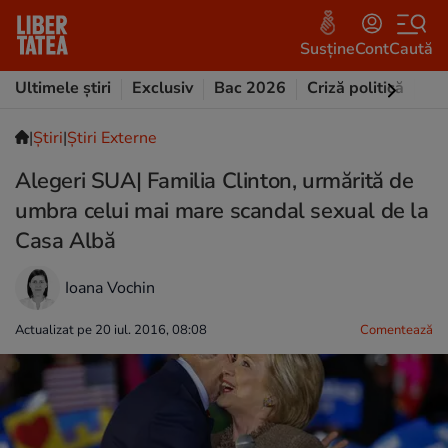
Susține
Cont
Caută
Ultimele știri
Exclusiv
Bac 2026
Criză politică
Opi
|
Ştiri
|
Știri Externe
Alegeri SUA| Familia Clinton, urmărită de
umbra celui mai mare scandal sexual de la
Casa Albă
Ioana Vochin
Actualizat pe 20 iul. 2016, 08:08
Comentează