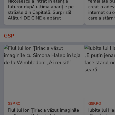
Nicolaescu a intrat în atenția
femei ale pl
tuturor după ultima apariție pe
creat o adev
străzile din Capitală. Surpriză!
internet cu o
Alături DE CINE a apărut
care a stârni
GSP
GSP.RO
GSP.RO
Fiul lui Ion Țiriac a văzut imaginile
Iubita lui Ha