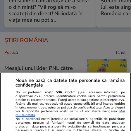
emisiune o cântăreață! Ce a scos-
Ștefan, mama 
o din minți? ”Vă rog să mi-o
lui, este si
scoateți din direct! Niciodată în
România care
viața mea nu pot s..
ȘTIRI ROMÂNIA
Politică
11 iul.
Mesajul unui lider PNL către
președintele Nicușor Dan,
Nouă ne pasă ca datele tale personale să rămână
înainte de consultările de luni:
confidențiale
„Nu ne cereți să salvăm PSD”
Noi și partenerii noștri
596
stocăm și/sau accesăm informații pe
dispozitivul dvs., precum identificatorii cookie unici pentru prelucrarea
datelor cu caracter personal. Puteți accepta sau gestiona preferințele dvs.
făcând clic mai jos, respectiv vă puteți opune utilizării unui interes legitim
în orice moment pe pagina cu politica de confidențialitate. Aceste alegeri
vor fi raportate partenerilor noștri și nu vă vor afecta navigarea.
Mai
Politică
10 iul.
multe detalii
Noi si partenerii nostri (retelele de socializare si agentiile de publicitate
Analiză
partenere, precum si furnizorii nostri de servicii de date analitice)
Culisele războiului fratricid din
prelucram date pentru a permite website-ului sa functioneze, pentru a
personaliza continutul si anunturile publicitare afisate in functie de