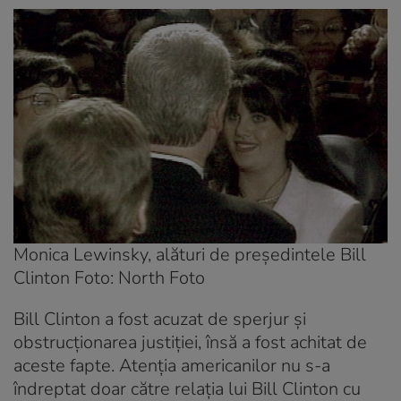
Monica Lewinsky, alături de președintele Bill
Clinton Foto: North Foto
Bill Clinton a fost acuzat de sperjur și
obstrucționarea justiției, însă a fost achitat de
aceste fapte. Atenția americanilor nu s-a
îndreptat doar către relația lui Bill Clinton cu