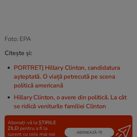
Foto: EPA
Citește și:
PORTRET| Hillary Clinton, candidatura
așteptată. O viață petrecută pe scena
politică americană
Hillary Clinton, o avere din politică. La cât
se ridică veniturile familiei Clinton
Abonați-vă la
ȘTIRILE
ZILEI
pentru a fi la
ABONEAZĂ-TE
curent cu cele mai noi