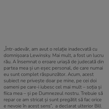
„Într-adevăr, am avut o relaţie inadecvată cu
domnişoara Lewinsky. Mai mult, a fost un lucru
rău. A însemnat o eroare uriaşă de judecată din
partea mea şi un eşec personal, de care numai
eu sunt complet răspunzător. Acum, acest
subiect ne priveşte doar pe mine, pe cei doi
oameni pe care-i iubesc cel mai mult – soţia şi
fiica mea – şi pe Dumnezeul nostru. Trebuie să
repar ce am stricat şi sunt pregătit să fac orice
e nevoie în acest sens”, a declarat ulterior Bill