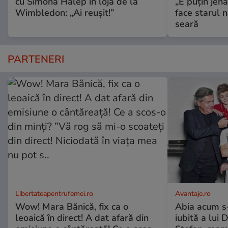
cu Simona Halep în loja de la
„E puțin jen
Wimbledon: „Ai reușit!”
face starul n
seară
PARTENERI
Libertateapentrufemei.ro
Avantaje.ro
Wow! Mara Bănică, fix ca o
Abia acum s-
leoaică în direct! A dat afară din
iubită a lui 