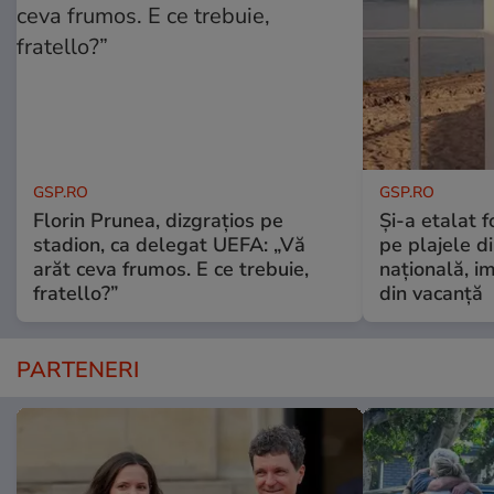
GSP.RO
GSP.RO
Florin Prunea, dizgrațios pe
Și-a etalat 
stadion, ca delegat UEFA: „Vă
pe plajele d
arăt ceva frumos. E ce trebuie,
națională, i
fratello?”
din vacanță
PARTENERI