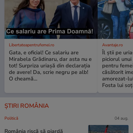
Libertateapentrufemei.ro
Avantaje.ro
Gata, e oficial! Ce salariu are
Îl știi pe ur
Mirabela Grădinaru, dar asta nu e
piciorul unui
tot! Surpriza uriașă din declarația
pentru femei
de avere! Da, scrie negru pe alb!
căsătorit ime
O cheamă…
amorezat-lul
Fosta lui soț
ȘTIRI ROMÂNIA
Politică
04 aug.
România riscă să piardă