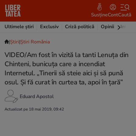
Susține
Cont
Caută
Ultimele știri
Exclusiv
Criză politică
Opinii
Intervi
|
Ştiri
|
Știri România
VIDEO/Am fost în vizită la tanti Lenuța din
Chinteni, bunicuța care a incendiat
Internetul. „Tinerii să steie aici și să pună
osul. Și fă curat în curtea ta, apoi în țară”
Eduard Apostol
Actualizat pe 18 mai 2019, 09:42