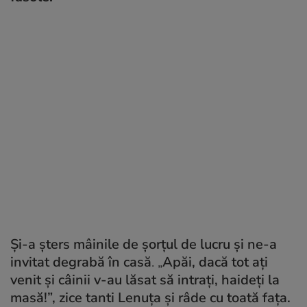
Și-a șters mâinile de șorțul de lucru și ne-a
invitat degrabă în casă
. „
Apăi, dacă tot ați
venit și câinii v-au lăsat să intrați, haideți la
masă!”, zice tanti Lenuța și râde cu toată fața.