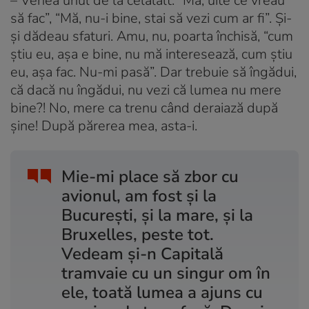
– Venea unul de la celălalt: “Mă, uite ce vreau
să fac”, “Mă, nu-i bine, stai să vezi cum ar fi”. Și-
și dădeau sfaturi. Amu, nu, poarta închisă, “cum
știu eu, așa e bine, nu mă interesează, cum știu
eu, așa fac. Nu-mi pasă”. Dar trebuie să îngădui,
că dacă nu îngădui, nu vezi că lumea nu mere
bine?! No, mere ca trenu când deraiază după
șine! După părerea mea, asta-i.
Mie-mi place să zbor cu
avionul, am fost și la
București, și la mare, și la
Bruxelles, peste tot.
Vedeam și-n Capitală
tramvaie cu un singur om în
ele, toată lumea a ajuns cu