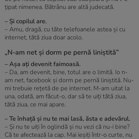
țipat nimenea. Bătrânu are altă judecată.
– Și copilul are.
– Amu, dragă, cu tăte telefoanele astea și cu
internet, tătă ziua doar acolo.
„N-am net și dorm pe pernă liniștită”
– Așa ați devenit faimoasă.
– Da, am devenit, bine, totul are o limită. Io n-
am net, facebook și dorm pe pernă liniștită. Nu-
mi trebuie rețetă de pe internet. M-am uitat la
una, odată, am făcut-o, dar să te uiți tătă ziua,
tătă ziua, ce mai apare.
– Te înhață și nu te mai lasă, ăsta e adevărul.
– Și nu te uiți în oglindă și nu vezi că nu-i bine?
Că te afectează la cap. Mai ieșiți într-o curte, nu