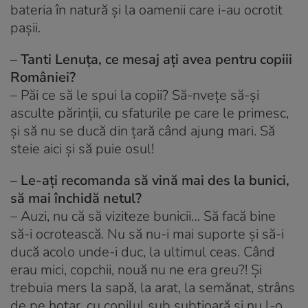
bateria în natură și la oamenii care i-au ocrotit
pașii.
– Tanti Lenuța, ce mesaj ați avea pentru copiii
României?
– Păi ce să le spui la copii? Să-nvețe să-și
asculte părinții, cu sfaturile pe care le primesc,
și să nu se ducă din țară când ajung mari. Să
steie aici și să puie osul!
– Le-ați recomanda să vină mai des la bunici,
să mai închidă netul?
– Auzi, nu că să viziteze bunicii… Să facă bine
să-i ocrotească. Nu să nu-i mai suporte și să-i
ducă acolo unde-i duc, la ultimul ceas. Când
erau mici, copchii, nouă nu ne era greu?! Și
trebuia mers la sapă, la arat, la semănat, strâns
de pe hotar, cu copilul sub subțioară și nu l-o