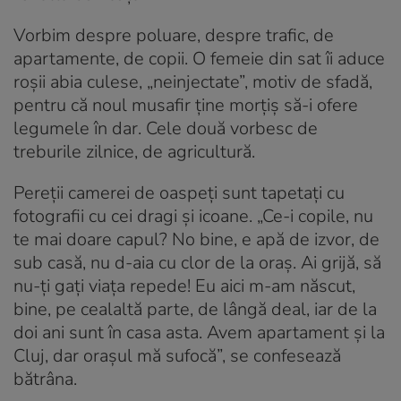
Vorbim despre poluare, despre trafic, de
apartamente, de copii. O femeie din sat îi aduce
roșii abia culese, „neinjectate”, motiv de sfadă,
pentru că noul musafir ține morțiș să-i ofere
legumele în dar. Cele două vorbesc de
treburile zilnice, de agricultură.
Pereții camerei de oaspeți sunt tapetați cu
fotografii cu cei dragi și icoane. „Ce-i copile, nu
te mai doare capul? No bine, e apă de izvor, de
sub casă, nu d-aia cu clor de la oraș. Ai grijă, să
nu-ți gați viața repede! Eu aici m-am născut,
bine, pe cealaltă parte, de lângă deal, iar de la
doi ani sunt în casa asta. Avem apartament și la
Cluj, dar orașul mă sufocă”, se confesează
bătrâna.