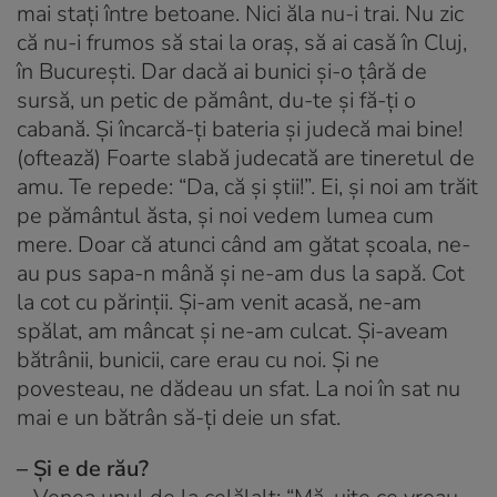
mai stați între betoane. Nici ăla nu-i trai. Nu zic
că nu-i frumos să stai la oraș, să ai casă în Cluj,
în București. Dar dacă ai bunici și-o țâră de
sursă, un petic de pământ, du-te și fă-ți o
cabană. Și încarcă-ți bateria și judecă mai bine!
(oftează) Foarte slabă judecată are tineretul de
amu. Te repede: “Da, că și știi!”. Ei, și noi am trăit
pe pământul ăsta, și noi vedem lumea cum
mere. Doar că atunci când am gătat școala, ne-
au pus sapa-n mână și ne-am dus la sapă. Cot
la cot cu părinții. Și-am venit acasă, ne-am
spălat, am mâncat și ne-am culcat. Și-aveam
bătrânii, bunicii, care erau cu noi. Și ne
povesteau, ne dădeau un sfat. La noi în sat nu
mai e un bătrân să-ți deie un sfat.
– Și e de rău?