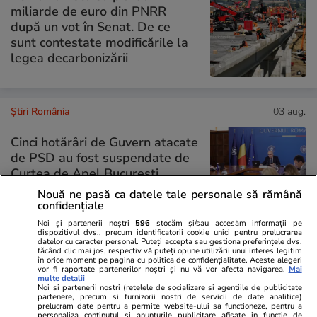
miliarde de euro din PNRR
după un vot în Senat. De ce
sunt contestate modificările la
legea decarbonizării
Știri România
03 aug.
Cinci hotărâri de Guvern atacate
de PSD au fost suspendate de
Curtea de Apel București.
Executivul acuză blocarea unor
Nouă ne pasă ca datele tale personale să rămână
măsuri importante
confidențiale
Noi și partenerii noștri
596
stocăm și/sau accesăm informații pe
dispozitivul dvs., precum identificatorii cookie unici pentru prelucrarea
datelor cu caracter personal. Puteți accepta sau gestiona preferințele dvs.
făcând clic mai jos, respectiv vă puteți opune utilizării unui interes legitim
în orice moment pe pagina cu politica de confidențialitate. Aceste alegeri
PARTENERI
vor fi raportate partenerilor noștri și nu vă vor afecta navigarea.
Mai
multe detalii
Noi si partenerii nostri (retelele de socializare si agentiile de publicitate
partenere, precum si furnizorii nostri de servicii de date analitice)
prelucram date pentru a permite website-ului sa functioneze, pentru a
personaliza continutul si anunturile publicitare afisate in functie de