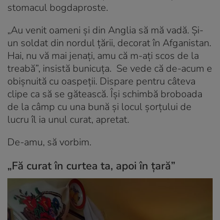
stomacul bogdaproste.
„Au venit oameni și din Anglia să mă vadă. Și-
un soldat din nordul țării, decorat în Afganistan.
Hai, nu vă mai jenați, amu că m-ați scos de la
treabă”, insistă bunicuța. Se vede că de-acum e
obișnuită cu oaspeții. Dispare pentru câteva
clipe ca să se gătească. Își schimbă broboada
de la câmp cu una bună și locul șorțului de
lucru îl ia unul curat, apretat.
De-amu, să vorbim.
„Fă curat în curtea ta, apoi în țară”