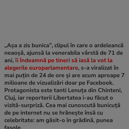
„Așa a zis bunica”, clipul în care o ardeleancă
neaoșă, ajunsă la venerabila vârstă de 71 de
ani,
îi îndeamnă pe tineri să iasă la vot la
alegerile europarlamentare
, s-a viralizat în
mai puțin de 24 de ore și are acum aproape 7
milioane de vizualizări doar pe Facebook.
Protagonista este tanti Lenuța din Chinteni,
Cluj, iar reporterii Libertatea i-au făcut o
vizită-surpriză. Cea mai cunoscută bunicuță
de pe internet nu se hrănește însă cu
celebritate: am găsit-o în grădină, punea
fasole.