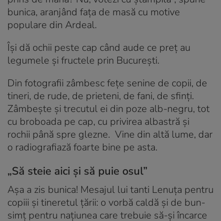
bunica, aranjând fața de masă cu motive
populare din Ardeal.
Își dă ochii peste cap când aude ce preț au
legumele și fructele prin București.
Din fotografii zâmbesc fețe senine de copii, de
tineri, de rude, de prieteni, de fani, de sfinți.
Zâmbește și trecutul ei din poze alb-negru, tot
cu broboada pe cap, cu privirea albastră și
rochii până spre glezne. Vine din altă lume, dar
o radiografiază foarte bine pe asta.
„Să steie aici și să puie osul”
Așa a zis bunica! Mesajul lui tanti Lenuța pentru
copiii și tineretul țării: o vorbă caldă și de bun-
simț pentru națiunea care trebuie să-și încarce