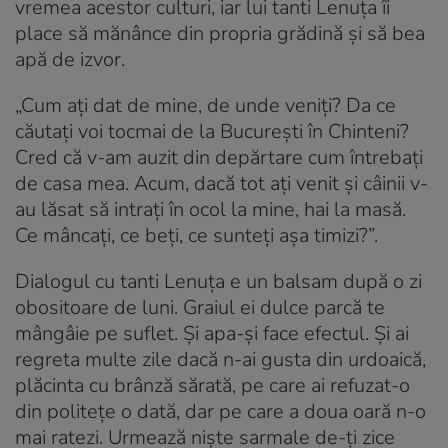
vremea acestor culturi, iar lui tanti Lenuța îi
place să mănânce din propria grădină și să bea
apă de izvor.
„Cum ați dat de mine, de unde veniți? Da ce
căutați voi tocmai de la București în Chinteni?
Cred că v-am auzit din depărtare cum întrebați
de casa mea. Acum, dacă tot ați venit și câinii v-
au lăsat să intrați în ocol la mine, hai la masă.
Ce mâncați, ce beți, ce sunteți așa timizi?”.
Dialogul cu tanti Lenuța e un balsam după o zi
obositoare de luni. Graiul ei dulce parcă te
mângâie pe suflet. Și apa-și face efectul. Și ai
regreta multe zile dacă n-ai gusta din urdoaică,
plăcinta cu brânză sărată, pe care ai refuzat-o
din politețe o dată, dar pe care a doua oară n-o
mai ratezi. Urmează niște sarmale de-ți zice