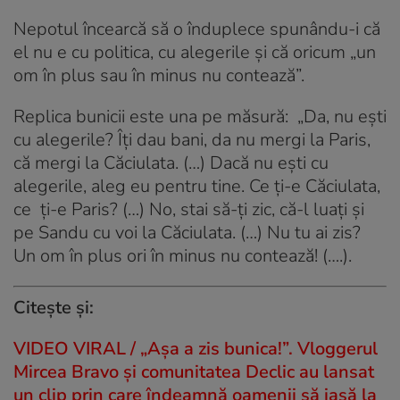
Nepotul încearcă să o înduplece spunându-i că
el nu e cu politica, cu alegerile și că oricum „un
om în plus sau în minus nu contează”.
Replica bunicii este una pe măsură: „Da, nu ești
cu alegerile? Îți dau bani, da nu mergi la Paris,
că mergi la Căciulata. (…) Dacă nu ești cu
alegerile, aleg eu pentru tine. Ce ți-e Căciulata,
ce ți-e Paris? (…) No, stai să-ți zic, că-l luați și
pe Sandu cu voi la Căciulata. (…) Nu tu ai zis?
Un om în plus ori în minus nu contează! (….).
Citește și:
VIDEO VIRAL / „Așa a zis bunica!”. Vloggerul
Mircea Bravo și comunitatea Declic au lansat
un clip prin care îndeamnă oamenii să iasă la