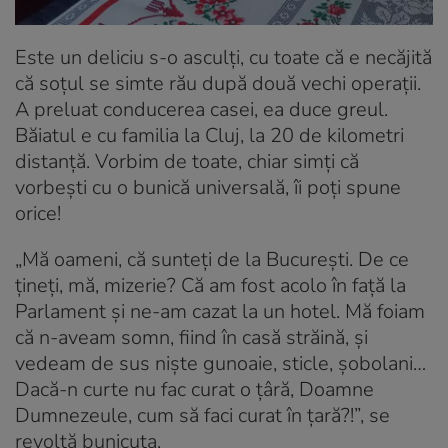
Este un deliciu s-o asculți, cu toate că e necăjită
că soțul se simte rău după două vechi operații.
A preluat conducerea casei, ea duce greul.
Băiatul e cu familia la Cluj, la 20 de kilometri
distanță. Vorbim de toate, chiar simți că
vorbești cu o bunică universală, îi poți spune
orice!
„Mă oameni, că sunteți de la București. De ce
țineți, mă, mizerie? Că am fost acolo în față la
Parlament și ne-am cazat la un hotel. Mă foiam
că n-aveam somn, fiind în casă străină, și
vedeam de sus niște gunoaie, sticle, șobolani…
Dacă-n curte nu fac curat o țâră, Doamne
Dumnezeule, cum să faci curat în țară?!”, se
revoltă bunicuța.