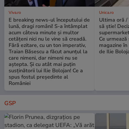
Viva.ro
Unica.ro
E breaking news-ul începutului de
Ultima oră / 
lună, dragi români! S-a întâmplat
să știe! Deci
acum câteva minute și multor
supermarketu
cetățeni nici nu le vine să creadă.
Ce urmează s
Fără ezitare, cu un ton imperativ,
magazine în 
Traian Băsescu a făcut anunțul la
de Ilie Boloj
care nimeni, dar nimeni nu se
aștepta. Și cu atât mai puțin
susținătorii lui Ilie Bolojan! Ce a
spus fostul președinte al
României
GSP