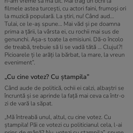
n-am vreme să mă uit. Mai trag un ochi la
filmele astea turcești, cu actori faini, frumoși ori
la muzică populară. La știri, nu! Când aud…
Tulai, ce le-aș spune… Mai văd și pe doamna
prima a țării, la vârsta ei, cu rochii mai sus de
genunchi. Așa-s toate la emisiuni. Dă-o încolo
de treabă, trebuie să li se vadă tătă … Clujul?!
Picioarele ți le arăți la bărbat, la mare, la vreun
eveniment”.
„Cu cine votez? Cu ștampila”
Când aude de politică, ochii ei calzi, albaștri se
încruntă și se aprinde la față mai ceva ca într-o
zi de vară la săpat.
„Mă întreabă unul, altul, cu cine votez. Cu
ștampila! Păi ce votezi cu politicianul cela, l-ai
prins de mână? Nu, votezi cu ștampila”, spune