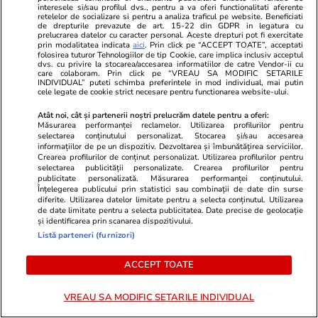
interesele si/sau profilul dvs., pentru a va oferi functionalitati aferente
retelelor de socializare si pentru a analiza traficul pe website. Beneficiati
de drepturile prevazute de art. 15-22 din GDPR in legatura cu
prelucrarea datelor cu caracter personal. Aceste drepturi pot fi exercitate
prin modalitatea indicata
aici
. Prin click pe “ACCEPT TOATE”, acceptati
folosirea tuturor Tehnologiilor de tip Cookie, care implica inclusiv acceptul
dvs. cu privire la stocarea/accesarea informatiilor de catre Vendor-ii cu
care colaboram. Prin click pe “VREAU SA MODIFIC SETARILE
INDIVIDUAL” puteti schimba preferintele in mod individual, mai putin
cele legate de cookie strict necesare pentru functionarea website-ului.
Atât noi, cât și partenerii noștri prelucrăm datele pentru a oferi:
Măsurarea performanței reclamelor. Utilizarea profilurilor pentru
Adevarul.ro
Fanatik.ro
selectarea conținutului personalizat. Stocarea și/sau accesarea
informațiilor de pe un dispozitiv. Dezvoltarea și îmbunătățirea serviciilor.
„Ne-am îmbolnăvit toți”. Coșmarul
CFR Cluj, dez
Crearea profilurilor de conținut personalizat. Utilizarea profilurilor pentru
unor români într-una dintre cele
înseamnă, de
selectarea publicității personalizate. Crearea profilurilor pentru
publicitate personalizată. Măsurarea performanței conținutului.
mai populare destinații din
Europa ce du
Înțelegerea publicului prin statistici sau combinații de date din surse
Albania: „Apa mirosea a
diferite. Utilizarea datelor limitate pentru a selecta conținutul. Utilizarea
de date limitate pentru a selecta publicitatea. Date precise de geolocație
canalizare”
și identificarea prin scanarea dispozitivului.
Listă parteneri (furnizori)
PARTENERI
ACCEPT TOATE
VREAU SA MODIFIC SETARILE INDIVIDUAL