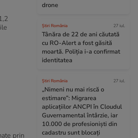
drone
1,2
ile
Știri România
27 iul.
Tânăra de 22 de ani căutată
cu RO-Alert a fost găsită
moartă. Poliția i-a confirmat
identitatea
Știri România
27 iul.
„Nimeni nu mai riscă o
estimare”: Migrarea
aplicațiilor ANCPI în Cloudul
Guvernamental întârzie, iar
10.000 de profesioniști din
cadastru sunt blocați
nate prin