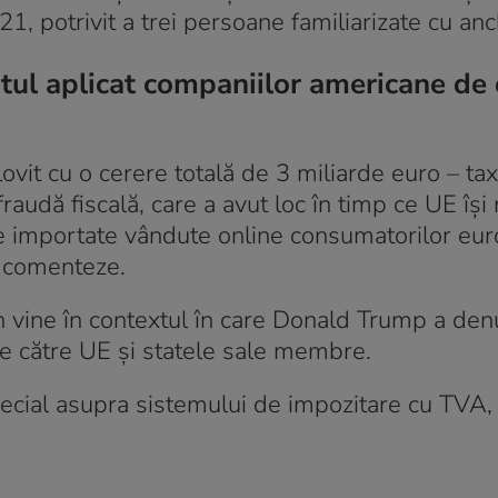
1, potrivit a trei persoane familiarizate cu anc
ul aplicat companiilor americane de 
vit cu o cerere totală de 3 miliarde euro – taxa
audă fiscală, care a avut loc în timp ce UE își 
e importate vândute online consumatorilor eur
ă comenteze.
 vine în contextul în care Donald Trump a den
e către UE și statele sale membre.
ecial asupra sistemului de impozitare cu TVA, u