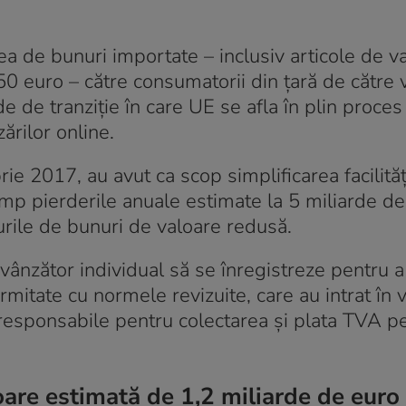
ea de bunuri importate – inclusiv articole de v
50 euro – către consumatorii din țară de către 
e de tranziție în care UE se afla în plin proces
ărilor online.
e 2017, au avut ca scop simplificarea facilităț
timp pierderile anuale estimate la 5 miliarde de
urile de bunuri de valoare redusă.
 vânzător individual să se înregistreze pentru 
ormitate cu normele revizuite, care au intrat în 
responsabile pentru colectarea și plata TVA p
oare estimată de 1,2 miliarde de euro