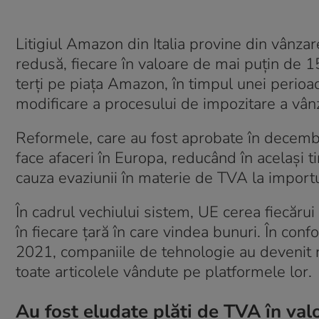
Litigiul Amazon din Italia provine din vânzar
redusă, fiecare în valoare de mai puțin de 1
terți pe piața Amazon, în timpul unei perioad
modificare a procesului de impozitare a vânz
Reformele, care au fost aprobate în decembri
face afaceri în Europa, reducând în același 
cauza evaziunii în materie de TVA la import
În cadrul vechiului sistem, UE cerea fiecărui
în fiecare țară în care vindea bunuri. În conf
2021, companiile de tehnologie au devenit 
toate articolele vândute pe platformele lor.
Au fost eludate plăți de TVA în val