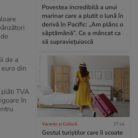
Povestea incredibilă a unui
marinar care a plutit o lună în
aloare
derivă în Pacific: „Am plâns o
vânzători
săptămână”. Ce a mâncat ca
 de
să supraviețuiască
ii de a
 euro din
a plăti TVA
vigoare în
entru
Vacanțe și Cultură
27 iul.
Gestul turiștilor care îi scoate