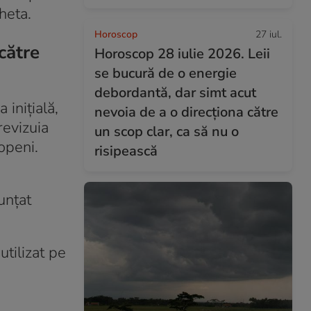
heta.
Horoscop
27 iul.
către
Horoscop 28 iulie 2026. Leii
se bucură de o energie
debordantă, dar simt acut
 inițială,
nevoia de a o direcționa către
revizuia
un scop clar, ca să nu o
openi.
risipească
unțat
tilizat pe