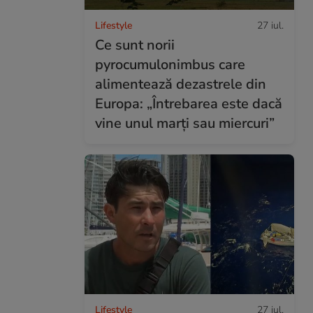
Lifestyle
27 iul.
Ce sunt norii
pyrocumulonimbus care
alimentează dezastrele din
Europa: „Întrebarea este dacă
vine unul marți sau miercuri”
Lifestyle
27 iul.