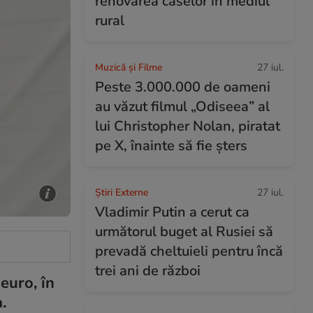
renovarea caselor în mediul
rural
Muzică și Filme
27 iul.
Peste 3.000.000 de oameni
au văzut filmul „Odiseea” al
lui Christopher Nolan, piratat
pe X, înainte să fie șters
Știri Externe
27 iul.
Vladimir Putin a cerut ca
următorul buget al Rusiei să
prevadă cheltuieli pentru încă
trei ani de război
euro, în
.