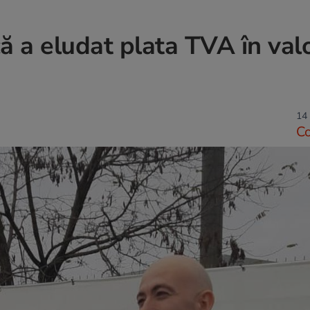
că a eludat plata TVA în val
14 
C