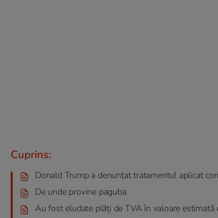
Cuprins:
Donald Trump a denunțat tratamentul aplicat com
De unde provine paguba
Au fost eludate plăți de TVA în valoare estimată 