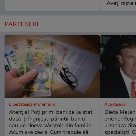
„Aveți niște î
PARTENERI
Libertateapentrufemei.ro
Avantaje.ro
Atenție! Poți primi bani de la stat
Dieta Melan
dacă-ți îngrijești părinții, bunicii
oricine! Regi
sau pe cineva vârstnic din familie.
urmează zilni
Acum s-a decis! Cum trebuie să
specialiști! 