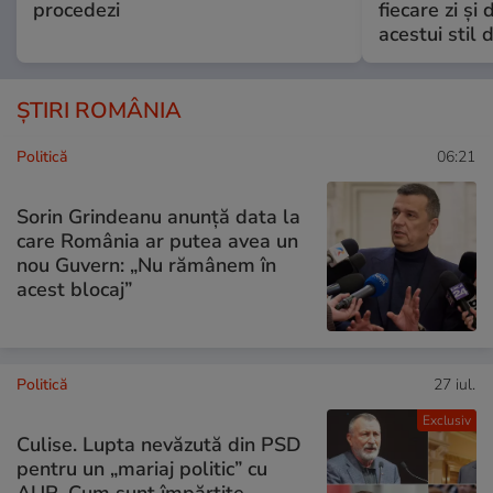
procedezi
fiecare zi și 
acestui stil 
ȘTIRI ROMÂNIA
Politică
06:21
Sorin Grindeanu anunță data la
care România ar putea avea un
nou Guvern: „Nu rămânem în
acest blocaj”
Politică
27 iul.
Exclusiv
Culise. Lupta nevăzută din PSD
pentru un „mariaj politic” cu
AUR. Cum sunt împărțite