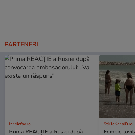
PARTENERI
Mediafax.ro
StirileKanalD.ro
Prima REACȚIE a Rusiei după
Femeie lovit