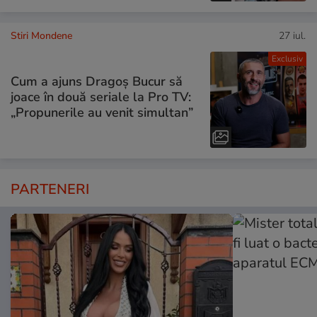
Stiri Mondene
27 iul.
Exclusiv
Cum a ajuns Dragoș Bucur să
joace în două seriale la Pro TV:
„Propunerile au venit simultan”
PARTENERI