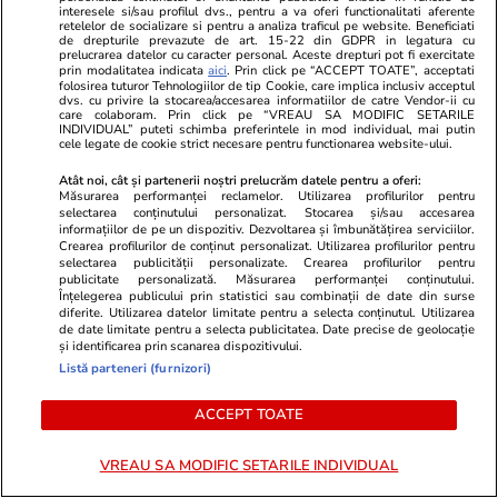
interesele si/sau profilul dvs., pentru a va oferi functionalitati aferente
retelelor de socializare si pentru a analiza traficul pe website. Beneficiati
POLITIC
de drepturile prevazute de art. 15-22 din GDPR in legatura cu
prelucrarea datelor cu caracter personal. Aceste drepturi pot fi exercitate
prin modalitatea indicata
aici
. Prin click pe “ACCEPT TOATE”, acceptati
Politică
06:21
folosirea tuturor Tehnologiilor de tip Cookie, care implica inclusiv acceptul
dvs. cu privire la stocarea/accesarea informatiilor de catre Vendor-ii cu
care colaboram. Prin click pe “VREAU SA MODIFIC SETARILE
INDIVIDUAL” puteti schimba preferintele in mod individual, mai putin
Sorin Grindeanu anunță data la
cele legate de cookie strict necesare pentru functionarea website-ului.
care România ar putea avea un
Atât noi, cât și partenerii noștri prelucrăm datele pentru a oferi:
nou Guvern: „Nu rămânem în
Măsurarea performanței reclamelor. Utilizarea profilurilor pentru
selectarea conținutului personalizat. Stocarea și/sau accesarea
acest blocaj”
informațiilor de pe un dispozitiv. Dezvoltarea și îmbunătățirea serviciilor.
Crearea profilurilor de conținut personalizat. Utilizarea profilurilor pentru
selectarea publicității personalizate. Crearea profilurilor pentru
publicitate personalizată. Măsurarea performanței conținutului.
Înțelegerea publicului prin statistici sau combinații de date din surse
Politică
27 iul.
diferite. Utilizarea datelor limitate pentru a selecta conținutul. Utilizarea
de date limitate pentru a selecta publicitatea. Date precise de geolocație
și identificarea prin scanarea dispozitivului.
Parlamentul, somat să modifice
Listă parteneri (furnizori)
Legea salarizării. Înalta Curte
de Casație și Justiție: „Serioase
ACCEPT TOATE
probleme de
constituționalitate”
VREAU SA MODIFIC SETARILE INDIVIDUAL