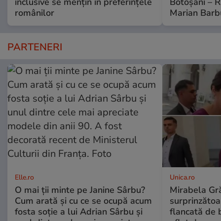
inclusive se mențin în preferințele
Botoșani – R
românilor
Marian Barb
PARTENERI
Elle.ro
Unica.ro
O mai ții minte pe Janine Sârbu?
Mirabela Gră
Cum arată și cu ce se ocupă acum
surprinzătoar
fosta soție a lui Adrian Sârbu și
flancată de 