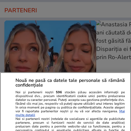
PARTENERI
Nouă ne pasă ca datele tale personale să rămână
confidențiale
Wowbiz.ro
Redactia.ro
Noi și partenerii noștri
596
stocăm și/sau accesăm informații pe
Andreea Ibacka a izbucnit în
Anastasia Pi
dispozitivul dvs., precum identificatorii cookie unici pentru prelucrarea
datelor cu caracter personal. Puteți accepta sau gestiona preferințele dvs.
plâns! Ce a emoționat-o până la
căutată de t
făcând clic mai jos, respectiv vă puteți opune utilizării unui interes legitim
lacrimi pe vedetă: „Nu-mi mai e
găsită fără v
în orice moment pe pagina cu politica de confidențialitate. Aceste alegeri
vor fi raportate partenerilor noștri și nu vă vor afecta navigarea.
Mai
rușine să fiu vulnerabilă”
ei fusese anu
multe detalii
Noi si partenerii nostri (retelele de socializare si agentiile de publicitate
Alert
partenere, precum si furnizorii nostri de servicii de date analitice)
prelucram date pentru a permite website-ului sa functioneze, pentru a
personaliza continutul si anunturile publicitare afisate in functie de