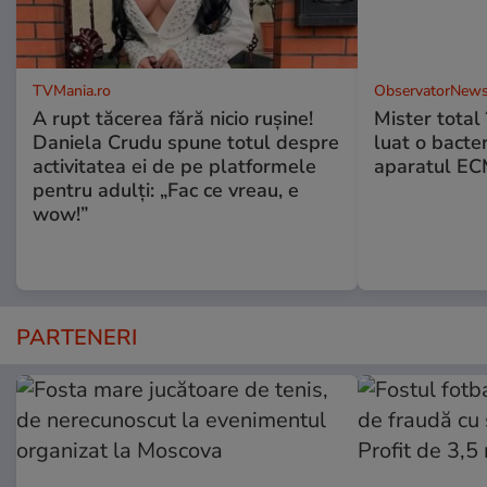
TVMania.ro
ObservatorNews
A rupt tăcerea fără nicio rușine!
Mister total î
Daniela Crudu spune totul despre
luat o bacter
activitatea ei de pe platformele
aparatul ECM
pentru adulți: „Fac ce vreau, e
wow!”
PARTENERI