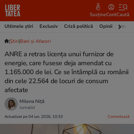
Susține
Cont
Caută
Ultimele știri
Exclusiv
Criză politică
Opinii
Intervi
|
Ştiri
|
Bani și Afaceri
ANRE a retras licența unui furnizor de
energie, care fusese deja amendat cu
1.165.000 de lei. Ce se întâmplă cu românii
din cele 22.564 de locuri de consum
afectate
Milena Niță
Jurnalist
Actualizat pe 04 iun. 2026, 10:33
Comentează