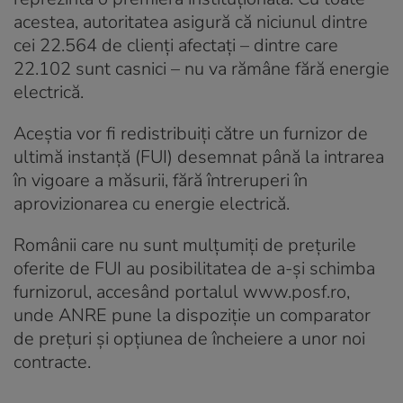
acestea, autoritatea asigură că niciunul dintre
cei 22.564 de clienţi afectaţi – dintre care
22.102 sunt casnici – nu va rămâne fără energie
electrică.
Aceştia vor fi redistribuiţi către un furnizor de
ultimă instanţă (FUI) desemnat până la intrarea
în vigoare a măsurii, fără întreruperi în
aprovizionarea cu energie electrică.
Românii care nu sunt mulţumiţi de preţurile
oferite de FUI au posibilitatea de a-şi schimba
furnizorul, accesând portalul www.posf.ro,
unde ANRE pune la dispoziţie un comparator
de preţuri şi opţiunea de încheiere a unor noi
contracte.