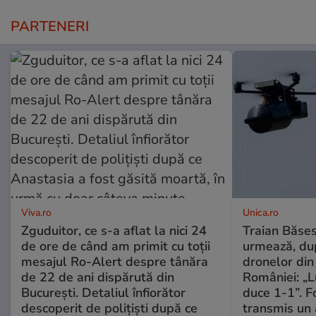
PARTENERI
Viva.ro
Unica.ro
Zguduitor, ce s-a aflat la nici 24
Traian Băses
de ore de când am primit cu toții
urmează, du
mesajul Ro-Alert despre tânăra
dronelor din 
de 22 de ani dispărută din
României: „L
București. Detaliul înfiorător
duce 1-1”. F
descoperit de polițiști după ce
transmis un 