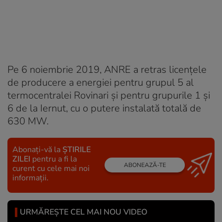
Pe 6 noiembrie 2019, ANRE a retras licenţele
de producere a energiei pentru grupul 5 al
termocentralei Rovinari şi pentru grupurile 1 şi
6 de la Iernut, cu o putere instalată totală de
630 MW.
Abonați-vă la
ȘTIRILE
ZILEI
pentru a fi la
ABONEAZĂ-TE
curent cu cele mai noi
informații.
URMĂREȘTE CEL MAI NOU VIDEO