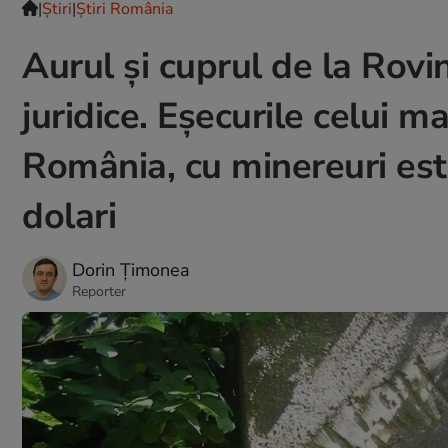
|
Ştiri
|
Știri România
Aurul și cuprul de la Rovin
juridice. Eșecurile celui m
România, cu minereuri est
dolari
Dorin Țimonea
Reporter