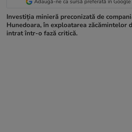
Adaugă-ne ca sursă preferată în Google
Investiția minieră preconizată de compani
Hunedoara, în exploatarea zăcămintelor de
intrat într-o fază critică.