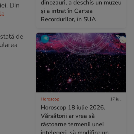
dinozauri, a deschis un muzeu
ei. Din
și a intrat în Cartea
la
Recordurilor, în SUA
estată de
nularea
Horoscop
17 iul.
Horoscop 18 iulie 2026.
Vărsătorii ar vrea să
răstoarne termenii unei
înțelegeri, să modifice un