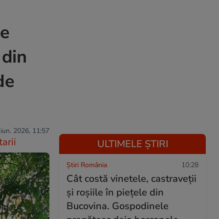
te
 din
de
 iun. 2026, 11:57
arii
ULTIMELE ȘTIRI
Știri România
10:28
Cât costă vinetele, castraveții
și roșiile în piețele din
Bucovina. Gospodinele