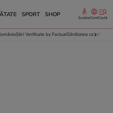
ĂTATE
SPORT
SHOP
Susține
Cont
Caută
Sănătate și Fitness
ce
 culinare
-România
Știri Verificate by Factual
Sănătatea ca stil de vi
 și legume
rea plantelor