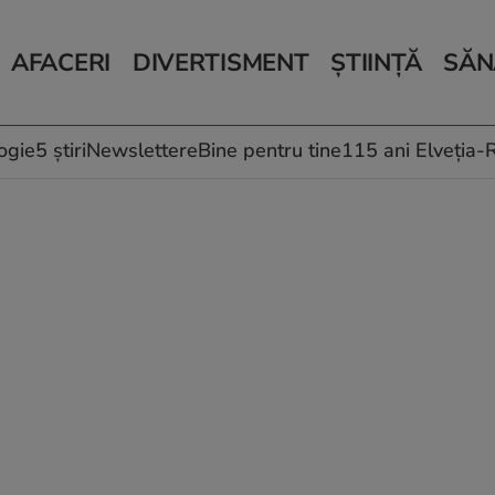
AFACERI
DIVERTISMENT
ȘTIINȚĂ
SĂN
Bani și Afaceri
Monden
Știri Știință
Știri 
Auto
Horoscop
Schimbări climati
Relații
Locuri de muncă
Muzică și Filme
Rețete
ogie
5 știri
Newslettere
Bine pentru tine
115 ani Elveția
Imobiliare.ro
Vacanțe și Cultură
Fructe
eJobs.ro
Îngriji