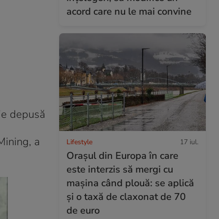
acord care nu le mai convine
fie depusă
,
Mining, a
Lifestyle
17 iul.
Orașul din Europa în care
este interzis să mergi cu
mașina când plouă: se aplică
și o taxă de claxonat de 70
de euro