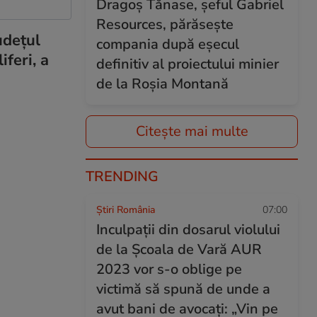
Dragoș Tănase, șeful Gabriel
Resources, părăsește
udețul
compania după eșecul
feri, a
definitiv al proiectului minier
de la Roșia Montană
Citește mai multe
TRENDING
Știri România
07:00
Inculpații din dosarul violului
de la Școala de Vară AUR
2023 vor s-o oblige pe
victimă să spună de unde a
avut bani de avocați: „Vin pe