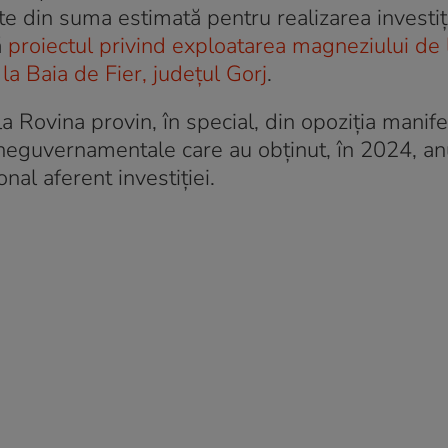
e din suma estimată pentru realizarea investiți
ă
proiectul privind exploatarea magneziului de 
 la Baia de Fier, județul Gorj
.
la Rovina provin, în special, din opoziția manif
i neguvernamentale care au obținut, în 2024, a
nal aferent investiției.