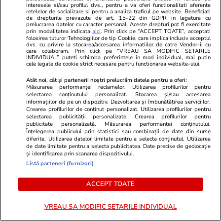
Lifestyle
04 aug.
interesele si/sau profilul dvs., pentru a va oferi functionalitati aferente
retelelor de socializare si pentru a analiza traficul pe website. Beneficiati
de drepturile prevazute de art. 15-22 din GDPR in legatura cu
prelucrarea datelor cu caracter personal. Aceste drepturi pot fi exercitate
prin modalitatea indicata
aici
. Prin click pe “ACCEPT TOATE”, acceptati
Cum se scrie corect: bineînțeles
folosirea tuturor Tehnologiilor de tip Cookie, care implica inclusiv acceptul
dvs. cu privire la stocarea/accesarea informatiilor de catre Vendor-ii cu
sau bine înțeles
care colaboram. Prin click pe “VREAU SA MODIFIC SETARILE
INDIVIDUAL” puteti schimba preferintele in mod individual, mai putin
cele legate de cookie strict necesare pentru functionarea website-ului.
Atât noi, cât și partenerii noștri prelucrăm datele pentru a oferi:
Măsurarea performanței reclamelor. Utilizarea profilurilor pentru
selectarea conținutului personalizat. Stocarea și/sau accesarea
informațiilor de pe un dispozitiv. Dezvoltarea și îmbunătățirea serviciilor.
Bani și Afaceri
03 aug.
Crearea profilurilor de conținut personalizat. Utilizarea profilurilor pentru
selectarea publicității personalizate. Crearea profilurilor pentru
publicitate personalizată. Măsurarea performanței conținutului.
Înțelegerea publicului prin statistici sau combinații de date din surse
Cine poate retrage banii din
diferite. Utilizarea datelor limitate pentru a selecta conținutul. Utilizarea
de date limitate pentru a selecta publicitatea. Date precise de geolocație
contul unei persoane decedate
și identificarea prin scanarea dispozitivului.
Listă parteneri (furnizori)
ACCEPT TOATE
VREAU SA MODIFIC SETARILE INDIVIDUAL
Lifestyle
03 aug.