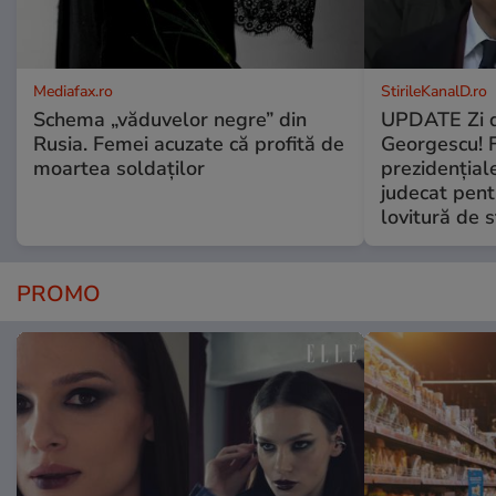
Mediafax.ro
StirileKanalD.ro
Schema „văduvelor negre” din
UPDATE Zi d
Rusia. Femei acuzate că profită de
Georgescu! F
moartea soldaților
prezidențiale
judecat pent
lovitură de s
PROMO