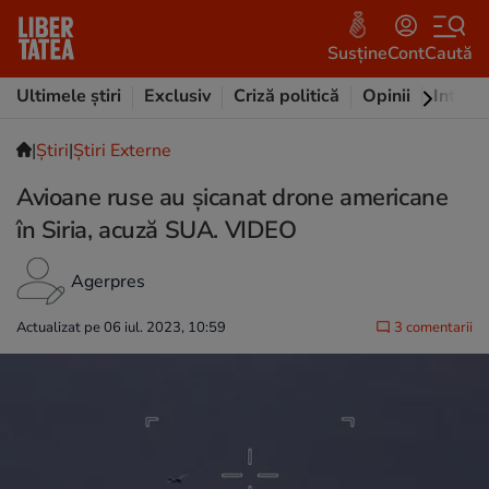
Susține
Cont
Caută
Ultimele știri
Exclusiv
Criză politică
Opinii
Intervi
|
Ştiri
|
Știri Externe
Avioane ruse au şicanat drone americane
în Siria, acuză SUA. VIDEO
Agerpres
Actualizat pe 06 iul. 2023, 10:59
3 comentarii