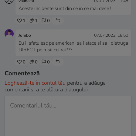
valihaita
07.07.2023, 11:45
Aceste incidente sunt din ce in ce mai dese !
1
1
0
Jumbo
07.07.2023, 18:50
Eu ii sfatuiesc pe americani sa i atace si sa i distruga
DIRECT pe rusii cei rai???
0
0
0
Comentează
Loghează-te în contul tău
pentru a adăuga
comentarii și a te alătura dialogului.