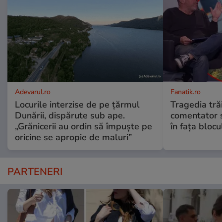
Adevarul.ro
Fanatik.ro
Locurile interzise de pe țărmul
Tragedia tră
Dunării, dispărute sub ape.
comentator s
„Grănicerii au ordin să împuște pe
în fața blocu
oricine se apropie de maluri”
PARTENERI