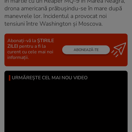
în martie cu un Reaper MQ-9 în Marea Neagră,
drona americană prăbuşindu-se în mare după
manevrele lor. Incidentul a provocat noi
tensiuni între Washington şi Moscova.
Abonați-vă la
ȘTIRILE
ZILEI
pentru a fi la
ABONEAZĂ-TE
curent cu cele mai noi
informații.
URMĂREȘTE CEL MAI NOU VIDEO