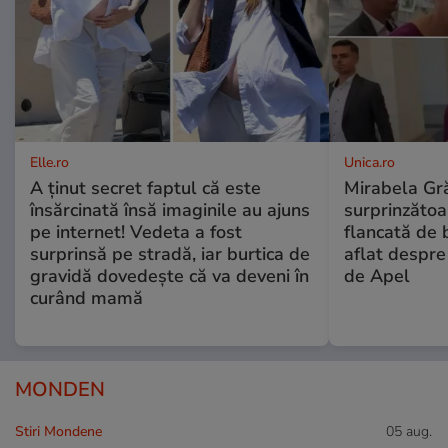
Elle.ro
Unica.ro
A ținut secret faptul că este
Mirabela Gră
însărcinată însă imaginile au ajuns
surprinzătoar
pe internet! Vedeta a fost
flancată de 
surprinsă pe stradă, iar burtica de
aflat despre
gravidă dovedește că va deveni în
de Apel
curând mamă
MONDEN
Stiri Mondene
05 aug.