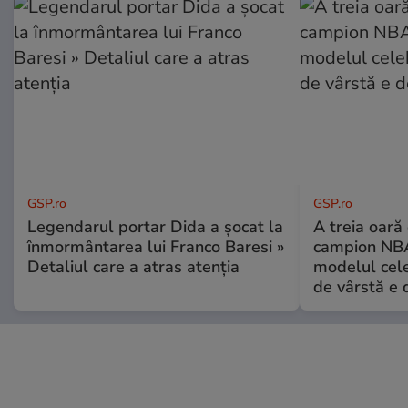
GSP.ro
GSP.ro
Legendarul portar Dida a șocat la
A treia oară
înmormântarea lui Franco Baresi »
campion NBA
Detaliul care a atras atenția
modelul cele
de vârstă e 