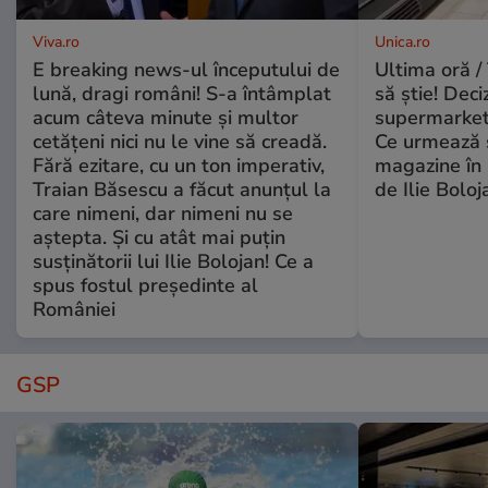
Viva.ro
Unica.ro
E breaking news-ul începutului de
Ultima oră / 
lună, dragi români! S-a întâmplat
să știe! Deci
acum câteva minute și multor
supermarketu
cetățeni nici nu le vine să creadă.
Ce urmează s
Fără ezitare, cu un ton imperativ,
magazine în 
Traian Băsescu a făcut anunțul la
de Ilie Boloj
care nimeni, dar nimeni nu se
aștepta. Și cu atât mai puțin
susținătorii lui Ilie Bolojan! Ce a
spus fostul președinte al
României
GSP