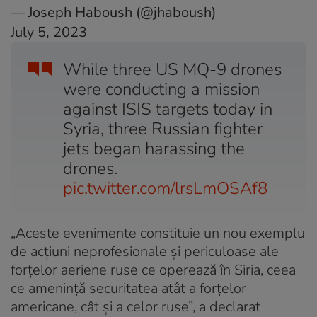
— Joseph Haboush (@jhaboush)
July 5, 2023
While three US MQ-9 drones
were conducting a mission
against ISIS targets today in
Syria, three Russian fighter
jets began harassing the
drones.
pic.twitter.com/lrsLmOSAf8
„Aceste evenimente constituie un nou exemplu
de acţiuni neprofesionale şi periculoase ale
forţelor aeriene ruse ce operează în Siria, ceea
ce ameninţă securitatea atât a forţelor
americane, cât şi a celor ruse”, a declarat