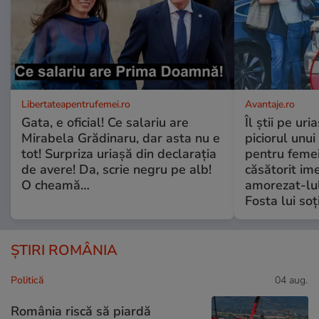
Libertateapentrufemei.ro
Avantaje.ro
Gata, e oficial! Ce salariu are
Îl știi pe ur
Mirabela Grădinaru, dar asta nu e
piciorul unui
tot! Surpriza uriașă din declarația
pentru femei
de avere! Da, scrie negru pe alb!
căsătorit ime
O cheamă…
amorezat-lul
Fosta lui soț
ȘTIRI ROMÂNIA
Politică
04 aug.
România riscă să piardă