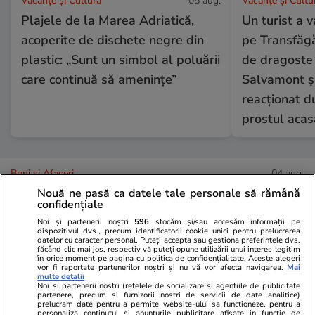
Vacanțe și Cultură
05 aug.
Vacanțe și Cultu
Plajele de la Marea Adriatică,
Un turist a 
acoperite de dischete negre din
pe Transfăgă
plastic: „Sunt un simbol al poluării
de dragoste 
care continuă să amenințe”
Salvamont și
reacționat du
prostul acas
Bani și Afaceri
04 aug.
Nouă ne pasă ca datele tale personale să rămână
confidențiale
Ce este loud budgeting,
Noi și partenerii noștri
596
stocăm și/sau accesăm informații pe
dispozitivul dvs., precum identificatorii cookie unici pentru prelucrarea
tendința financiară populară la
datelor cu caracter personal. Puteți accepta sau gestiona preferințele dvs.
făcând clic mai jos, respectiv vă puteți opune utilizării unui interes legitim
generația Z
în orice moment pe pagina cu politica de confidențialitate. Aceste alegeri
vor fi raportate partenerilor noștri și nu vă vor afecta navigarea.
Mai
multe detalii
Noi si partenerii nostri (retelele de socializare si agentiile de publicitate
partenere, precum si furnizorii nostri de servicii de date analitice)
prelucram date pentru a permite website-ului sa functioneze, pentru a
personaliza continutul si anunturile publicitare afisate in functie de