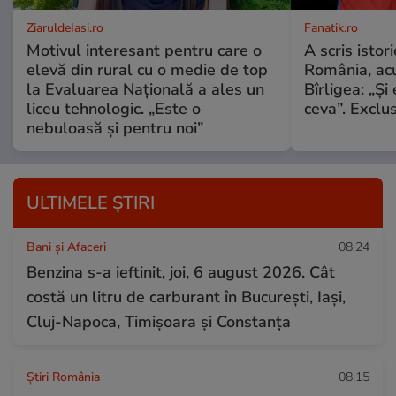
ZiaruldeIasi.ro
Fanatik.ro
Motivul interesant pentru care o
A scris istor
elevă din rural cu o medie de top
România, acu
la Evaluarea Națională a ales un
Bîrligea: „Și
liceu tehnologic. „Este o
ceva”. Exclus
nebuloasă și pentru noi”
ULTIMELE ȘTIRI
Bani și Afaceri
08:24
Benzina s-a ieftinit, joi, 6 august 2026. Cât
costă un litru de carburant în București, Iași,
Cluj-Napoca, Timișoara și Constanța
Știri România
08:15