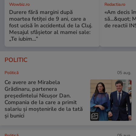
Wowbiz.ro
Redactia.ro
Durere fără margini după
«Am decis î
moartea fetiței de 9 ani, care a
să...&quot; 
fost ucisă în accidentul de la Cluj.
de reactii 
Mesajul sfâșietor al mamei sale:
„Te iubim…”
POLITIC
Politică
05 aug.
Ce avere are Mirabela
Grădinaru, partenera
președintelui Nicușor Dan.
Compania de la care a primit
salariu și moștenirile de la tată
și bunici
Politică
05 aug.