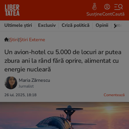
Susține
Cont
Caută
Ultimele știri
Exclusiv
Criză politică
Opinii
Intervi
|
Ştiri
|
Știri Externe
Un avion-hotel cu 5.000 de locuri ar putea
zbura ani la rând fără oprire, alimentat cu
energie nucleară
Maria Zărnescu
Jurnalist
26 iul. 2025, 18:18
Comentează