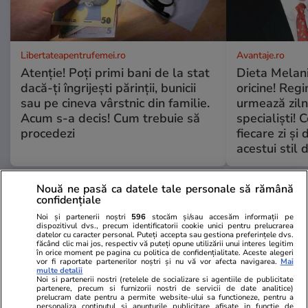
Libertateapentrufemei.ro
Avantaje.ro
Atenție! Poți primi bani de la stat
Dieta Melan
dacă-ți îngrijești părinții, bunicii
oricine! Regi
sau pe cineva vârstnic din familie.
urmează zilni
Acum s-a decis! Cum trebuie să
specialiști! 
procedezi
fiecare zi și 
acestui stil 
Nouă ne pasă ca datele tale personale să rămână
ȘTIRI ROMÂNIA
confidențiale
Noi și partenerii noștri
596
stocăm și/sau accesăm informații pe
Politică
16:00
dispozitivul dvs., precum identificatorii cookie unici pentru prelucrarea
datelor cu caracter personal. Puteți accepta sau gestiona preferințele dvs.
făcând clic mai jos, respectiv vă puteți opune utilizării unui interes legitim
Exclusiv
în orice moment pe pagina cu politica de confidențialitate. Aceste alegeri
Culise. Lupta nevăzută din PSD
vor fi raportate partenerilor noștri și nu vă vor afecta navigarea.
Mai
multe detalii
pentru un „mariaj politic” cu
Noi si partenerii nostri (retelele de socializare si agentiile de publicitate
partenere, precum si furnizorii nostri de servicii de date analitice)
AUR. Cum sunt împărțite
prelucram date pentru a permite website-ului sa functioneze, pentru a
taberele
personaliza continutul si anunturile publicitare afisate in functie de