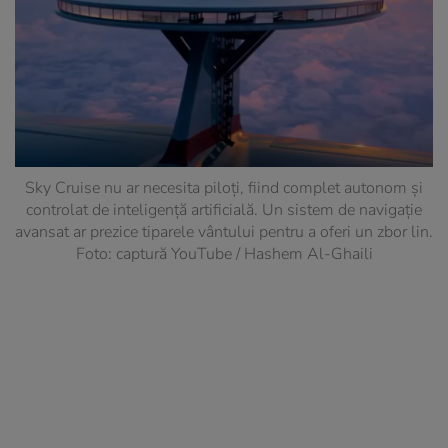
Sky Cruise nu ar necesita piloți, fiind complet autonom și
controlat de inteligență artificială. Un sistem de navigație
avansat ar prezice tiparele vântului pentru a oferi un zbor lin.
Foto: captură YouTube / Hashem Al-Ghaili