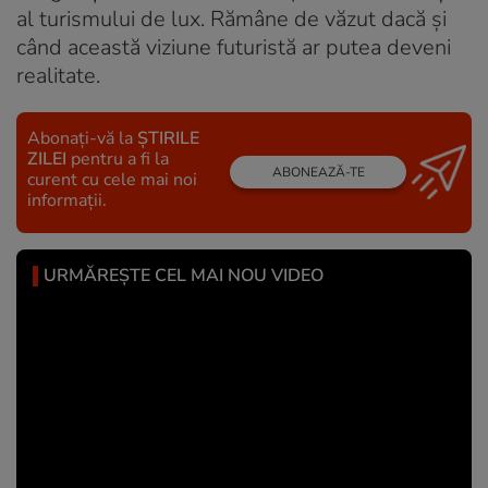
al turismului de lux. Rămâne de văzut dacă și
când această viziune futuristă ar putea deveni
realitate.
Abonați-vă la
ȘTIRILE
ZILEI
pentru a fi la
ABONEAZĂ-TE
curent cu cele mai noi
informații.
URMĂREȘTE CEL MAI NOU VIDEO