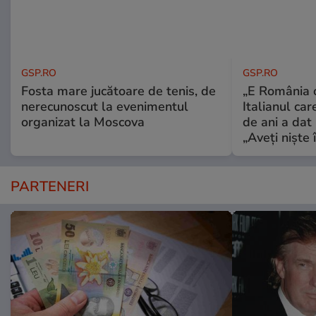
GSP.RO
GSP.RO
Fosta mare jucătoare de tenis, de
„E România o
nerecunoscut la evenimentul
Italianul car
organizat la Moscova
de ani a dat 
„Aveți niște î
PARTENERI