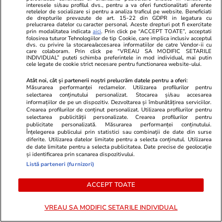
interesele si/sau profilul dvs., pentru a va oferi functionalitati aferente
retelelor de socializare si pentru a analiza traficul pe website. Beneficiati
de drepturile prevazute de art. 15-22 din GDPR in legatura cu
prelucrarea datelor cu caracter personal. Aceste drepturi pot fi exercitate
prin modalitatea indicata
aici
. Prin click pe “ACCEPT TOATE”, acceptati
folosirea tuturor Tehnologiilor de tip Cookie, care implica inclusiv acceptul
Politică
24 iul.
dvs. cu privire la stocarea/accesarea informatiilor de catre Vendor-ii cu
care colaboram. Prin click pe “VREAU SA MODIFIC SETARILE
INDIVIDUAL” puteti schimba preferintele in mod individual, mai putin
Analiză
Marii câștigători ai legii
cele legate de cookie strict necesare pentru functionarea website-ului.
salarizării unitare:
Atât noi, cât și partenerii noștri prelucrăm datele pentru a oferi:
parlamentarii. Lefuri mărite în
Măsurarea performanței reclamelor. Utilizarea profilurilor pentru
următorii ani cu sume cuprinse
selectarea conținutului personalizat. Stocarea și/sau accesarea
informațiilor de pe un dispozitiv. Dezvoltarea și îmbunătățirea serviciilor.
în 5.000 și 7.000 de lei
Crearea profilurilor de conținut personalizat. Utilizarea profilurilor pentru
selectarea publicității personalizate. Crearea profilurilor pentru
publicitate personalizată. Măsurarea performanței conținutului.
Înțelegerea publicului prin statistici sau combinații de date din surse
diferite. Utilizarea datelor limitate pentru a selecta conținutul. Utilizarea
de date limitate pentru a selecta publicitatea. Date precise de geolocație
PARTENERI
și identificarea prin scanarea dispozitivului.
Listă parteneri (furnizori)
ACCEPT TOATE
VREAU SA MODIFIC SETARILE INDIVIDUAL