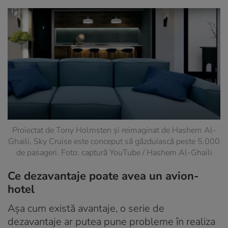
Proiectat de Tony Holmsten și reimaginat de Hashem Al-
Ghaili, Sky Cruise este conceput să găzduiască peste 5.000
de pasageri. Foto: captură YouTube / Hashem Al-Ghaili
Ce dezavantaje poate avea un avion-
hotel
Așa cum există avantaje, o serie de
dezavantaje ar putea pune probleme în realiza