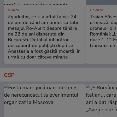
Viva.ro
Unica.ro
Zguduitor, ce s-a aflat la nici 24
Traian Băses
de ore de când am primit cu toții
urmează, du
mesajul Ro-Alert despre tânăra
dronelor din 
de 22 de ani dispărută din
României: „L
București. Detaliul înfiorător
duce 1-1”. F
descoperit de polițiști după ce
transmis un 
Anastasia a fost găsită moartă, în
urmă cu doar câteva minute
GSP