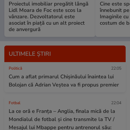
Proiectul imobiliar pregătit lângă
Cine este spo
Lidl Moara de Foc este scos la
înnebunit pe 
vânzare. Dezvoltatorul este
Imaginile cu
asociat în piață cu un alt proiect
costum de ba
de anvergură
ULTIMELE ȘTIRI
Politică
22:05
Cum a aflat primarul Chișinăului înaintea lui
Bolojan că Adrian Veștea va fi propus premier
Fotbal
22:04
La ce oră e Franța – Anglia, finala mică de la
Mondialul de fotbal și cine transmite la TV /
Mesajul lui Mbappe pentru antrenorul său: