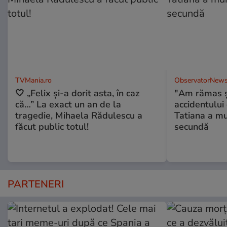
TVMania.ro
ObservatorNews
🤍 „Felix și-a dorit asta, în caz
"Am rămas şo
că…” La exact un an de la
accidentului 
tragedie, Mihaela Rădulescu a
Tatiana a mur
făcut public totul!
secundă
PARTENERI