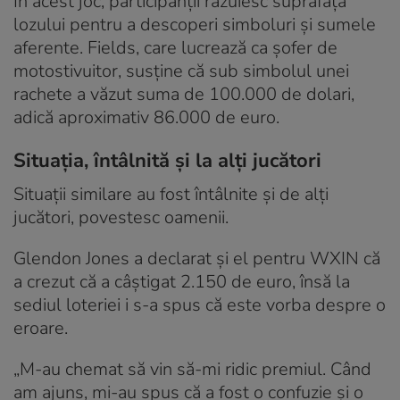
În acest joc, participanții răzuiesc suprafața
lozului pentru a descoperi simboluri și sumele
aferente. Fields, care lucrează ca șofer de
motostivuitor, susține că sub simbolul unei
rachete a văzut suma de 100.000 de dolari,
adică aproximativ 86.000 de euro.
Situația, întâlnită și la alți jucători
Situații similare au fost întâlnite și de alți
jucători, povestesc oamenii.
Glendon Jones a declarat și el pentru WXIN că
a crezut că a câștigat 2.150 de euro, însă la
sediul loteriei i s-a spus că este vorba despre o
eroare.
„M-au chemat să vin să-mi ridic premiul. Când
am ajuns, mi-au spus că a fost o confuzie și o