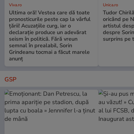
Viva.ro
Unica.ro
Ultima oră! Vestea care dă toate
Tudor Chiril
pronosticurile peste cap la vârful
oricând pe N
țării! Acuzațiile curg, iar o
artistul desp
declarație produce un adevărat
despre Sorin
seism în politică. Fără vreun
surprins pe 
semnal în prealabil, Sorin
Grindeanu tocmai a făcut marele
anunț
GSP