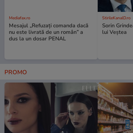
Mediafax.ro
StirileKanalD.ro
Mesajul „Refuzați comanda dacă
Sorin Grinde
nu este livrată de un român” a
lui Veștea
dus la un dosar PENAL
PROMO