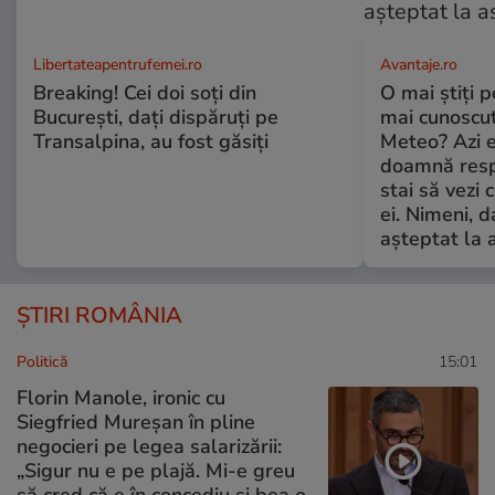
Libertateapentrufemei.ro
Avantaje.ro
Breaking! Cei doi soți din
O mai știți 
București, dați dispăruți pe
mai cunoscu
Transalpina, au fost găsiți
Meteo? Azi e
doamnă respe
stai să vezi 
ei. Nimeni, d
așteptat la 
ȘTIRI ROMÂNIA
Politică
15:01
Florin Manole, ironic cu
Siegfried Mureșan în pline
negocieri pe legea salarizării:
„Sigur nu e pe plajă. Mi-e greu
să cred că e în concediu și bea o