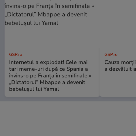
GSP.ro
GSP.ro
Internetul a explodat! Cele mai
Cauza morții
tari meme-uri după ce Spania a
a dezvăluit 
învins-o pe Franța în semifinale »
„Dictatorul” Mbappe a devenit
bebelușul lui Yamal