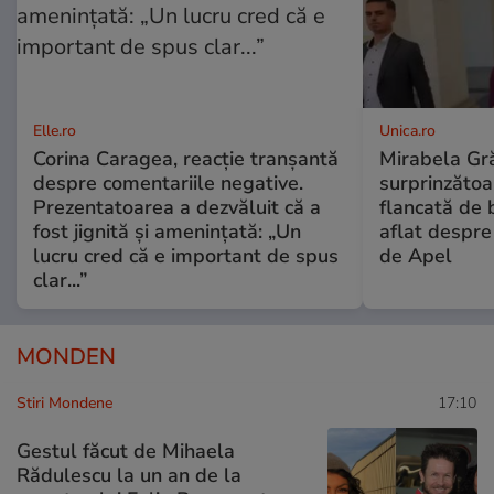
Elle.ro
Unica.ro
Corina Caragea, reacție tranșantă
Mirabela Gră
despre comentariile negative.
surprinzătoar
Prezentatoarea a dezvăluit că a
flancată de 
fost jignită și amenințată: „Un
aflat despre
lucru cred că e important de spus
de Apel
clar...”
MONDEN
Stiri Mondene
17:10
Gestul făcut de Mihaela
Rădulescu la un an de la