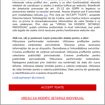
interesele si/sau profilul dvs., pentru a va oferi functionalitati aferente
retelelor de socializare si pentru a analiza traficul pe website. Beneficiati
de drepturile prevazute de art. 15-22 din GDPR in legatura cu
Știri Locale
15:56
prelucrarea datelor cu caracter personal. Aceste drepturi pot fi exercitate
prin modalitatea indicata
aici
. Prin click pe “ACCEPT TOATE”, acceptati
Îmbulzeală și bătaie pe promoții la
folosirea tuturor Tehnologiilor de tip Cookie, care implica inclusiv acceptul
dvs. cu privire la stocarea/accesarea informatiilor de catre Vendor-ii cu
deschiderea magazinului lui Călin Donca din
care colaboram. Prin click pe “VREAU SA MODIFIC SETARILE
INDIVIDUAL” puteti schimba preferintele in mod individual, mai putin
București. O femeie a fost luată cu ambulanța
cele legate de cookie strict necesare pentru functionarea website-ului.
Atât noi, cât și partenerii noștri prelucrăm datele pentru a oferi:
Măsurarea performanței reclamelor. Utilizarea profilurilor pentru
Ştiri
12:00
selectarea conținutului personalizat. Stocarea și/sau accesarea
informațiilor de pe un dispozitiv. Dezvoltarea și îmbunătățirea serviciilor.
Cine este Loic Matrier, hackerul care ar fi scos
Crearea profilurilor de conținut personalizat. Utilizarea profilurilor pentru
selectarea publicității personalizate. Crearea profilurilor pentru
la vânzare datele Cadastrului din România.
publicitate personalizată. Măsurarea performanței conținutului.
Înțelegerea publicului prin statistici sau combinații de date din surse
Afirmă că a găsit parole precum „passw0rd”
diferite. Utilizarea datelor limitate pentru a selecta conținutul. Utilizarea
sau „Pan4:mea”
de date limitate pentru a selecta publicitatea. Date precise de geolocație
și identificarea prin scanarea dispozitivului.
Listă parteneri (furnizori)
Fotbal
22:04
ACCEPT TOATE
La ce oră e Franța – Anglia, finala mică de la
Mondialul de fotbal și cine transmite la TV /
VREAU SA MODIFIC SETARILE INDIVIDUAL
Mesajul lui Mbappe pentru antrenorul său: