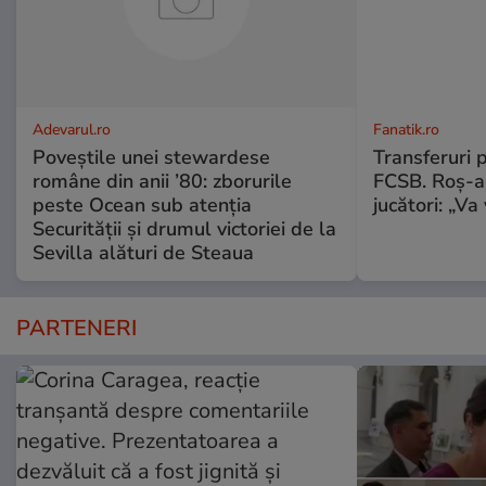
Adevarul.ro
Fanatik.ro
Poveștile unei stewardese
Transferuri 
române din anii ’80: zborurile
FCSB. Roș-al
peste Ocean sub atenția
jucători: „V
Securității și drumul victoriei de la
Sevilla alături de Steaua
PARTENERI