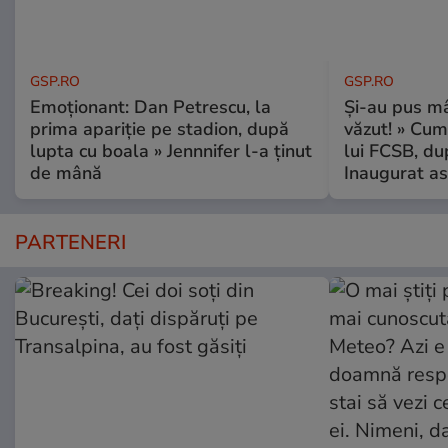
GSP.RO
GSP.RO
Emoționant: Dan Petrescu, la
Și-au pus mâ
prima apariție pe stadion, după
văzut! » Cum
lupta cu boala » Jennnifer l-a ținut
lui FCSB, du
de mână
Inaugurat as
PARTENERI