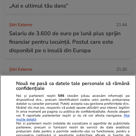
„Azi e ultimul tău dans”
Știri Externe
21:44
Salariu de 3.600 de euro pe lună plus sprijin
financiar pentru locuință. Postul care este
disponibil pe o insulă din Europa
Știri Externe
21:30
Ce s-a ales de acordul comercial dintre SUA și
Nouă ne pasă ca datele tale personale să rămână
UE. Bilanțul promisiunilor făcute de Donald
confidențiale
Trump și Ursula von der Leyen
Noi și partenerii noștri
596
stocăm și/sau accesăm informații pe
dispozitivul dvs., precum identificatorii cookie unici pentru prelucrarea
datelor cu caracter personal. Puteți accepta sau gestiona preferințele dvs.
făcând clic mai jos, respectiv vă puteți opune utilizării unui interes legitim
în orice moment pe pagina cu politica de confidențialitate. Aceste alegeri
Citește mai multe
vor fi raportate partenerilor noștri și nu vă vor afecta navigarea.
Mai
multe detalii
Noi si partenerii nostri (retelele de socializare si agentiile de publicitate
partenere, precum si furnizorii nostri de servicii de date analitice)
prelucram date pentru a permite website-ului sa functioneze, pentru a
TRENDING
personaliza continutul si anunturile publicitare afisate in functie de