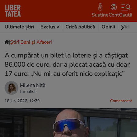
Susține
Cont
Caută
Ultimele știri
Exclusiv
Criză politică
Opinii
Video
|
Ştiri
|
Bani și Afaceri
A cumpărat un bilet la loterie și a câștigat
86.000 de euro, dar a plecat acasă cu doar
17 euro: „Nu mi-au oferit nicio explicație”
Milena Niță
Jurnalist
18 iun. 2026, 12:29
Comentează