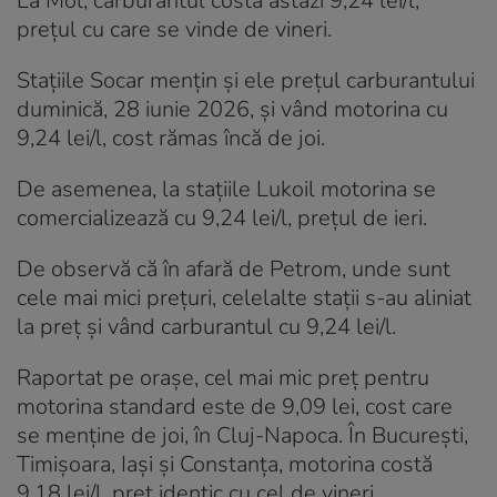
La Mol, carburantul costă astăzi 9,24 lei/l,
prețul cu care se vinde de vineri.
Stațiile Socar mențin și ele prețul carburantului
duminică, 28 iunie 2026, și vând motorina cu
9,24 lei/l, cost rămas încă de joi.
De asemenea, la stațiile Lukoil motorina se
comercializează cu 9,24 lei/l, prețul de ieri.
De observă că în afară de Petrom, unde sunt
cele mai mici prețuri, celelalte stații s-au aliniat
la preț și vând carburantul cu 9,24 lei/l.
Raportat pe orașe, cel mai mic preț pentru
motorina standard este de 9,09 lei, cost care
se menține de joi, în Cluj-Napoca. În București,
Timișoara, Iași și Constanța, motorina costă
9,18 lei/l, preț identic cu cel de vineri.