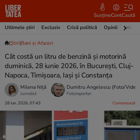
Susține
Cont
Caută
Ultimele știri
Exclusiv
Criză politică
Opinii
Intervi
|
Ştiri
|
Bani și Afaceri
Cât costă un litru de benzină și motorină
duminică, 28 iunie 2026, în București, Cluj-
Napoca, Timișoara, Iași și Constanța
Milena Niță
Dumitru Angelescu (Foto/Video
Jurnalist
Fotoreporter
28 iun. 2026, 07:43
Comentează