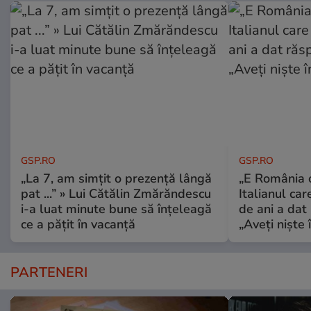
GSP.RO
GSP.RO
„La 7, am simțit o prezență lângă
„E România o
pat ...” » Lui Cătălin Zmărăndescu
Italianul car
i-a luat minute bune să înțeleagă
de ani a dat 
ce a pățit în vacanță
„Aveți niște î
PARTENERI