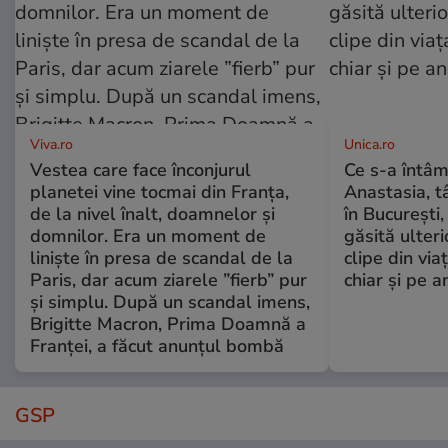
Viva.ro
Unica.ro
Vestea care face înconjurul
Ce s-a întâm
planetei vine tocmai din Franța,
Anastasia, t
de la nivel înalt, doamnelor și
în București,
domnilor. Era un moment de
găsită ulter
liniște în presa de scandal de la
clipe din via
Paris, dar acum ziarele ”fierb” pur
chiar și pe a
și simplu. După un scandal imens,
Brigitte Macron, Prima Doamnă a
Franței, a făcut anunțul bombă
GSP