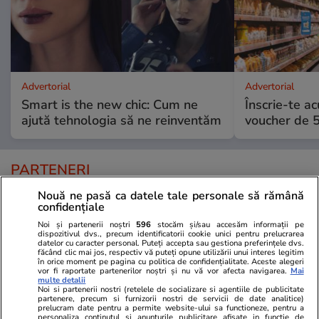
Advertorial
Advertorial
Smart is the new chic: Cum ne
Înscrie-te ac
ajută tehnologia să ne reinventăm
voucher de 5
PARTENERI
Nouă ne pasă ca datele tale personale să rămână
confidențiale
Noi și partenerii noștri
596
stocăm și/sau accesăm informații pe
dispozitivul dvs., precum identificatorii cookie unici pentru prelucrarea
datelor cu caracter personal. Puteți accepta sau gestiona preferințele dvs.
făcând clic mai jos, respectiv vă puteți opune utilizării unui interes legitim
în orice moment pe pagina cu politica de confidențialitate. Aceste alegeri
vor fi raportate partenerilor noștri și nu vă vor afecta navigarea.
Mai
multe detalii
Noi si partenerii nostri (retelele de socializare si agentiile de publicitate
partenere, precum si furnizorii nostri de servicii de date analitice)
prelucram date pentru a permite website-ului sa functioneze, pentru a
personaliza continutul si anunturile publicitare afisate in functie de