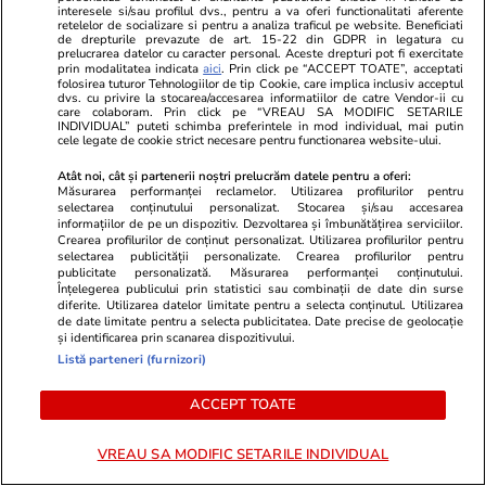
interesele si/sau profilul dvs., pentru a va oferi functionalitati aferente
retelelor de socializare si pentru a analiza traficul pe website. Beneficiati
de drepturile prevazute de art. 15-22 din GDPR in legatura cu
prelucrarea datelor cu caracter personal. Aceste drepturi pot fi exercitate
Wowbiz.ro
Redactia.ro
prin modalitatea indicata
aici
. Prin click pe “ACCEPT TOATE”, acceptati
Andreea Ibacka a izbucnit în
Zodia care a
folosirea tuturor Tehnologiilor de tip Cookie, care implica inclusiv acceptul
dvs. cu privire la stocarea/accesarea informatiilor de catre Vendor-ii cu
plâns! Ce a emoționat-o până la
până la fina
care colaboram. Prin click pe “VREAU SA MODIFIC SETARILE
INDIVIDUAL” puteti schimba preferintele in mod individual, mai putin
lacrimi pe vedetă: „Nu-mi mai e
persoană apr
cele legate de cookie strict necesare pentru functionarea website-ului.
rușine să fiu vulnerabilă”
ceva import
Atât noi, cât și partenerii noștri prelucrăm datele pentru a oferi:
Măsurarea performanței reclamelor. Utilizarea profilurilor pentru
selectarea conținutului personalizat. Stocarea și/sau accesarea
informațiilor de pe un dispozitiv. Dezvoltarea și îmbunătățirea serviciilor.
Crearea profilurilor de conținut personalizat. Utilizarea profilurilor pentru
POLITIC
selectarea publicității personalizate. Crearea profilurilor pentru
publicitate personalizată. Măsurarea performanței conținutului.
Înțelegerea publicului prin statistici sau combinații de date din surse
Politică
06:21
diferite. Utilizarea datelor limitate pentru a selecta conținutul. Utilizarea
de date limitate pentru a selecta publicitatea. Date precise de geolocație
și identificarea prin scanarea dispozitivului.
Sorin Grindeanu anunță data la
Listă parteneri (furnizori)
care România ar putea avea un
ACCEPT TOATE
nou Guvern: „Nu rămânem în
acest blocaj”
VREAU SA MODIFIC SETARILE INDIVIDUAL