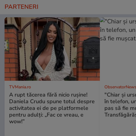
PARTENERI
TVMania.ro
ObservatorNews
A rupt tăcerea fără nicio rușine!
"Chiar și urs
Daniela Crudu spune totul despre
în telefon, u
activitatea ei de pe platformele
pas să fie m
pentru adulți: „Fac ce vreau, e
Transfăgără
wow!”