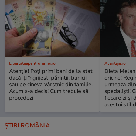
Libertateapentrufemei.ro
Avantaje.ro
Atenție! Poți primi bani de la stat
Dieta Melan
dacă-ți îngrijești părinții, bunicii
oricine! Regi
sau pe cineva vârstnic din familie.
urmează zilni
Acum s-a decis! Cum trebuie să
specialiști! 
procedezi
fiecare zi și 
acestui stil 
ȘTIRI ROMÂNIA