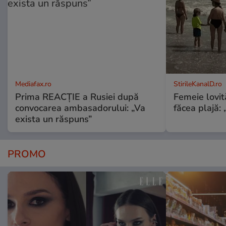
Mediafax.ro
StirileKanalD.ro
Prima REACȚIE a Rusiei după
Femeie lovit
convocarea ambasadorului: „Va
făcea plajă: „
exista un răspuns”
PROMO