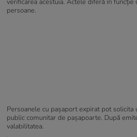
verificarea acestuia. Actele diferă în funcție 
persoane.
Persoanele cu pașaport expirat pot solicita
public comunitar de pașapoarte. După emitere
valabilitatea.