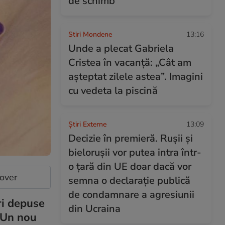
de schimb”
Stiri Mondene
13:16
Unde a plecat Gabriela
Cristea în vacanță: „Cât am
așteptat zilele astea”. Imagini
cu vedeta la piscină
Știri Externe
13:09
Decizie în premieră. Rușii și
bielorușii vor putea intra într-
o țară din UE doar dacă vor
cover
semna o declarație publică
de condamnare a agresiunii
ri depuse
din Ucraina
. Un nou