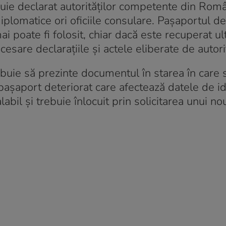
rebuie declarat autorităților competente din Rom
diplomatice ori oficiile consulare. Pașaportul de
i poate fi folosit, chiar dacă este recuperat ult
are declarațiile și actele eliberate de autorit
ebuie să prezinte documentul în starea în care s
așaport deteriorat care afectează datele de id
bil și trebuie înlocuit prin solicitarea unui no