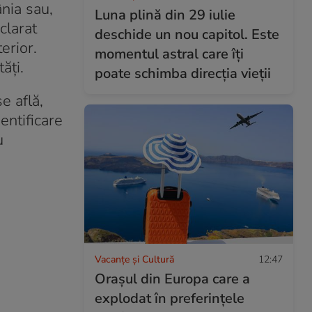
ânia sau,
Luna plină din 29 iulie
clarat
deschide un nou capitol. Este
erior.
momentul astral care îți
ăți.
poate schimba direcția vieții
e află,
entificare
u
Vacanțe și Cultură
12:47
Orașul din Europa care a
explodat în preferințele