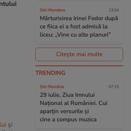
ntului
Stiri Mondene
13:04
Mărturisirea Irinei Fodor după
ce fiica ei a fost admisă la
liceu: „Vine cu alte planuri”
Citește mai multe
TRENDING
Știri România
07:15
29 iulie, Ziua Imnului
Național al României. Cui
aparțin versurile și
cine a compus muzica
lui
și