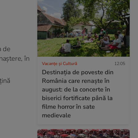
n de
 naştere, în
Vacanțe și Cultură
12:05
Destinația de poveste din
țină
România care renaște în
august: de la concerte în
biserici fortificate până la
filme horror în sate
medievale