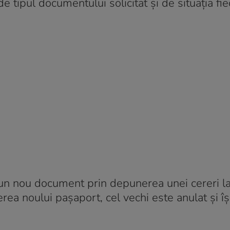
de tipul documentului solicitat și de situația fie
 un nou document prin depunerea unei cereri la
a noului pașaport, cel vechi este anulat și îș