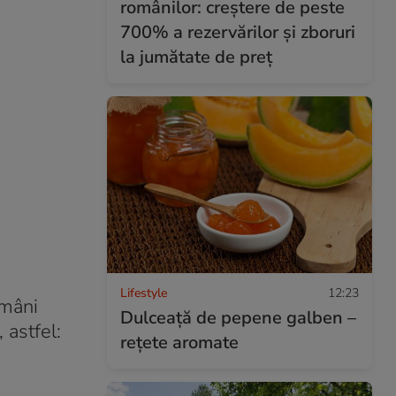
românilor: creștere de peste
700% a rezervărilor și zboruri
la jumătate de preț
Lifestyle
12:23
omâni
Dulceață de pepene galben –
 astfel:
rețete aromate