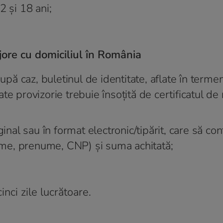
2 și 18 ani;
ore cu domiciliul în România
după caz, buletinul de identitate, aflate în terme
tate provizorie trebuie însoţită de certificatul de
inal sau în format electronic/tipărit, care să con
nume, prenume, CNP) și suma achitată;
nci zile lucrătoare.