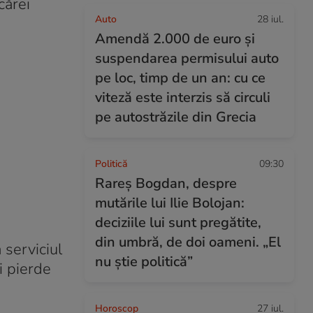
cărei
Auto
28 iul.
Amendă 2.000 de euro și
suspendarea permisului auto
pe loc, timp de un an: cu ce
viteză este interzis să circuli
pe autostrăzile din Grecia
Politică
09:30
Rareș Bogdan, despre
mutările lui Ilie Bolojan:
deciziile lui sunt pregătite,
din umbră, de doi oameni. „El
 serviciul
nu știe politică”
i pierde
Horoscop
27 iul.