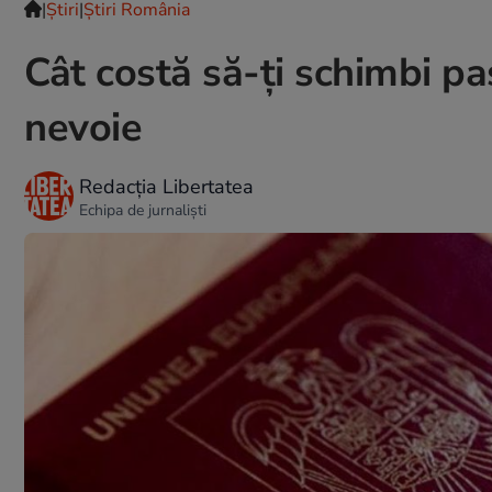
|
Ştiri
|
Știri România
Cât costă să-ți schimbi pa
nevoie
Redacția Libertatea
Echipa de jurnaliști