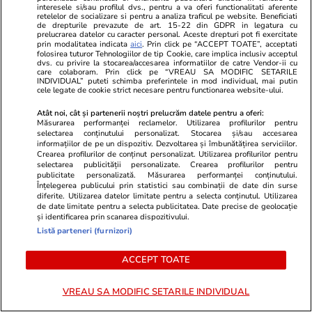
interesele si/sau profilul dvs., pentru a va oferi functionalitati aferente
retelelor de socializare si pentru a analiza traficul pe website. Beneficiati
PARTENERI
de drepturile prevazute de art. 15-22 din GDPR in legatura cu
prelucrarea datelor cu caracter personal. Aceste drepturi pot fi exercitate
prin modalitatea indicata
aici
. Prin click pe “ACCEPT TOATE”, acceptati
folosirea tuturor Tehnologiilor de tip Cookie, care implica inclusiv acceptul
dvs. cu privire la stocarea/accesarea informatiilor de catre Vendor-ii cu
care colaboram. Prin click pe “VREAU SA MODIFIC SETARILE
INDIVIDUAL” puteti schimba preferintele in mod individual, mai putin
cele legate de cookie strict necesare pentru functionarea website-ului.
Atât noi, cât și partenerii noștri prelucrăm datele pentru a oferi:
Măsurarea performanței reclamelor. Utilizarea profilurilor pentru
selectarea conținutului personalizat. Stocarea și/sau accesarea
informațiilor de pe un dispozitiv. Dezvoltarea și îmbunătățirea serviciilor.
Crearea profilurilor de conținut personalizat. Utilizarea profilurilor pentru
selectarea publicității personalizate. Crearea profilurilor pentru
publicitate personalizată. Măsurarea performanței conținutului.
Înțelegerea publicului prin statistici sau combinații de date din surse
diferite. Utilizarea datelor limitate pentru a selecta conținutul. Utilizarea
Mediafax.ro
StirileKanalD.ro
de date limitate pentru a selecta publicitatea. Date precise de geolocație
și identificarea prin scanarea dispozitivului.
ULTIMA ORĂ! Traseul bizar al
Femeie lovit
Listă parteneri (furnizori)
dronei doborâte de F-16. Pe unde
făcea plajă: „
a trecut aceasta
ACCEPT TOATE
VREAU SA MODIFIC SETARILE INDIVIDUAL
PROMO