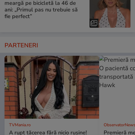
meargă pe bicicletă la 46 de
ani: „Primul pas nu trebuie să
fie perfect”
PARTENERI
TVMania.ro
ObservatorNews
A rupt tăcerea fără nicio rușine!
Premieră me