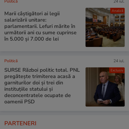
Politică
24 iul.
Analiză
Marii câștigători ai legii
salarizării unitare:
parlamentarii. Lefuri mărite în
următorii ani cu sume cuprinse
în 5.000 și 7.000 de lei
Politică
24 iul.
SURSE Război politic total. PNL
Exclusiv
pregătește trimiterea acasă a
garniturilor doi și trei din
instituțiile statului și
deconcentratele ocupate de
oamenii PSD
PARTENERI