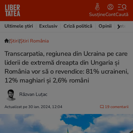
Susține
Cont
Caută
Ultimele știri
Exclusiv
Criză politică
Opinii
Intervi
|
Ştiri
|
Știri România
Transcarpatia, regiunea din Ucraina pe care
liderii de extremă dreapta din Ungaria și
România vor să o revendice: 81% ucraineni,
12% maghiari și 2,6% români
Răzvan Luțac
Actualizat pe 30 ian. 2024, 12:04
19 comentarii