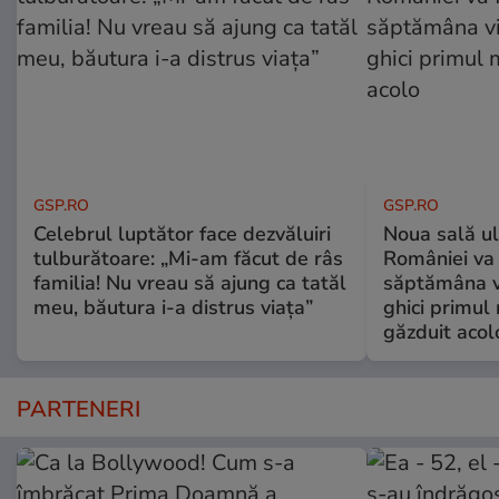
GSP.RO
GSP.RO
Celebrul luptător face dezvăluiri
Noua sală u
tulburătoare: „Mi-am făcut de râs
României va 
familia! Nu vreau să ajung ca tatăl
săptămâna vi
meu, băutura i-a distrus viața”
ghici primul 
găzduit acol
PARTENERI