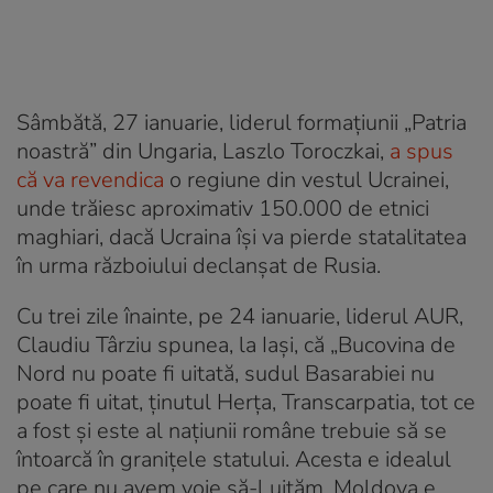
Sâmbătă, 27 ianuarie, liderul formațiunii „Patria
noastră” din Ungaria, Laszlo Toroczkai,
a spus
că va revendica
o regiune din vestul Ucrainei,
unde trăiesc aproximativ 150.000 de etnici
maghiari, dacă Ucraina își va pierde statalitatea
în urma războiului declanșat de Rusia.
Cu trei zile înainte, pe 24 ianuarie, liderul AUR,
Claudiu Târziu spunea, la Iași, că „Bucovina de
Nord nu poate fi uitată, sudul Basarabiei nu
poate fi uitat, ținutul Herța, Transcarpatia, tot ce
a fost și este al națiunii române trebuie să se
întoarcă în granițele statului. Acesta e idealul
pe care nu avem voie să-l uităm. Moldova e