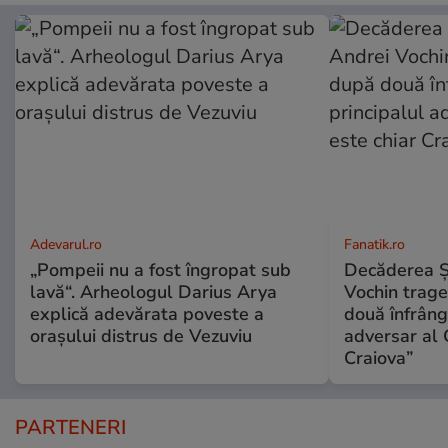
Adevarul.ro
Fanatik.ro
„Pompeii nu a fost îngropat sub
Decăderea Şti
lavă“. Arheologul Darius Arya
Vochin trage
explică adevărata poveste a
două înfrânge
orașului distrus de Vezuviu
adversar al 
Craiova”
PARTENERI