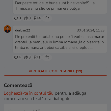
Dar peste tot ideile bune sunt bine venite!Si la
Timișoara nu știu ce primar era bulgar.
0
0
4
durban22
30.01.2024, 11:23
De pretentii teritoriale ,nu poate fi vorba ,insa macar
dreptul la manuale in limba romana ,la o biserica in
limba romana ar trebui sa aiba si ei dreptul ...
4
3
1
VEZI TOATE COMENTARIILE (19)
Comentează
Loghează-te în contul tău
pentru a adăuga
comentarii și a te alătura dialogului.