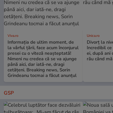
Viva.ro
Unica.ro
Informația de ultim moment, de
Divorț la nive
la vârful țării, face acum înconjurul
Incredibil ce
presei cu o viteză neașteptată!
ei, după ani 
Nimeni nu credea că se va ajunge
rău când mă
până aici, dar iată-ne, dragi
cetățeni. Breaking news, Sorin
Grindeanu tocmai a făcut anunțul
GSP