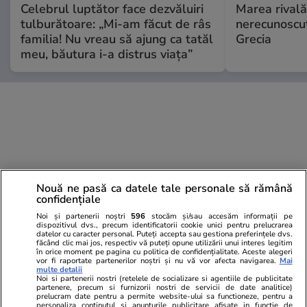
Celebrul luptător face dezvăluiri
Marea rivală
tulburătoare: „Mi-am făcut de râs
nerecunoscut
familia! Nu vreau să ajung ca tatăl
Grecia
meu, băutura i-a distrus viața”
Nouă ne pasă ca datele tale personale să rămână
confidențiale
Noi și partenerii noștri
596
stocăm și/sau accesăm informații pe
dispozitivul dvs., precum identificatorii cookie unici pentru prelucrarea
datelor cu caracter personal. Puteți accepta sau gestiona preferințele dvs.
făcând clic mai jos, respectiv vă puteți opune utilizării unui interes legitim
în orice moment pe pagina cu politica de confidențialitate. Aceste alegeri
vor fi raportate partenerilor noștri și nu vă vor afecta navigarea.
Mai
multe detalii
Noi si partenerii nostri (retelele de socializare si agentiile de publicitate
partenere, precum si furnizorii nostri de servicii de date analitice)
prelucram date pentru a permite website-ului sa functioneze, pentru a
personaliza continutul si anunturile publicitare afisate in functie de