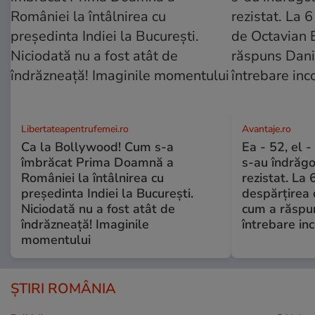
Libertateapentrufemei.ro
Avantaje.ro
Ca la Bollywood! Cum s-a
Ea - 52, el 
îmbrăcat Prima Doamnă a
s-au îndrăgos
României la întâlnirea cu
rezistat. La 
președinta Indiei la București.
despărțirea 
Niciodată nu a fost atât de
cum a răspu
îndrăzneață! Imaginile
întrebare i
momentului
ȘTIRI ROMÂNIA