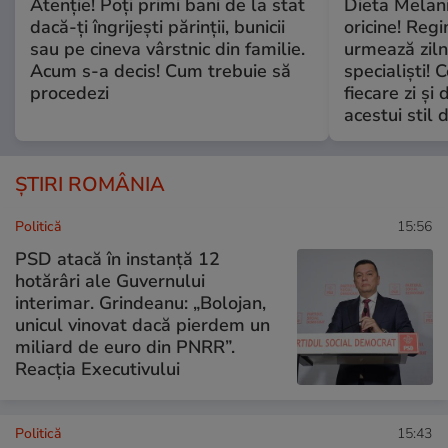
Atenție! Poți primi bani de la stat
Dieta Melan
dacă-ți îngrijești părinții, bunicii
oricine! Regi
sau pe cineva vârstnic din familie.
urmează zilni
Acum s-a decis! Cum trebuie să
specialiști! 
procedezi
fiecare zi și 
acestui stil 
ȘTIRI ROMÂNIA
Politică
15:56
PSD atacă în instanță 12
hotărâri ale Guvernului
interimar. Grindeanu: „Bolojan,
unicul vinovat dacă pierdem un
miliard de euro din PNRR”.
Reacția Executivului
Politică
15:43