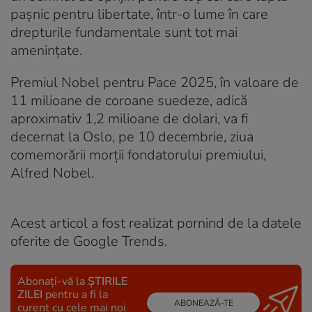
pașnic pentru libertate, într-o lume în care
drepturile fundamentale sunt tot mai
amenințate.
Premiul Nobel pentru Pace 2025, în valoare de
11 milioane de coroane suedeze, adică
aproximativ 1,2 milioane de dolari, va fi
decernat la Oslo, pe 10 decembrie, ziua
comemorării morții fondatorului premiului,
Alfred Nobel.
Acest articol a fost realizat pornind de la datele
oferite de Google Trends.
Abonați-vă la
ȘTIRILE
ZILEI
pentru a fi la
ABONEAZĂ-TE
curent cu cele mai noi