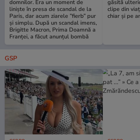
domnilor. Era un moment de
găsită ulter
liniște în presa de scandal de la
clipe din via
Paris, dar acum ziarele ”fierb” pur
chiar și pe a
și simplu. După un scandal imens,
Brigitte Macron, Prima Doamnă a
Franței, a făcut anunțul bombă
GSP