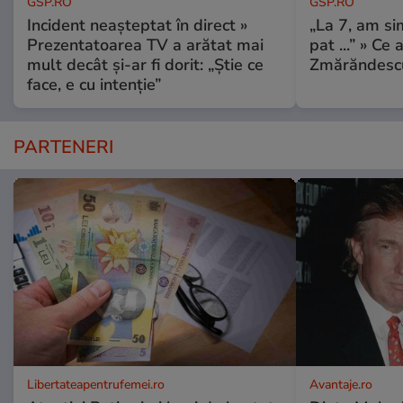
GSP.RO
GSP.RO
Incident neașteptat în direct »
„La 7, am si
Prezentatoarea TV a arătat mai
pat ...” » Ce 
mult decât și-ar fi dorit: „Știe ce
Zmărăndescu
face, e cu intenție”
PARTENERI
Libertateapentrufemei.ro
Avantaje.ro