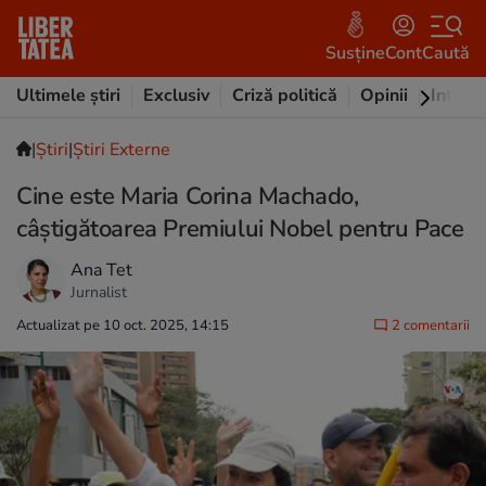
Susține
Cont
Caută
Ultimele știri
Exclusiv
Criză politică
Opinii
Intervi
|
Ştiri
|
Știri Externe
Cine este Maria Corina Machado,
câștigătoarea Premiului Nobel pentru Pace
Ana Tet
Jurnalist
Actualizat pe 10 oct. 2025, 14:15
2 comentarii