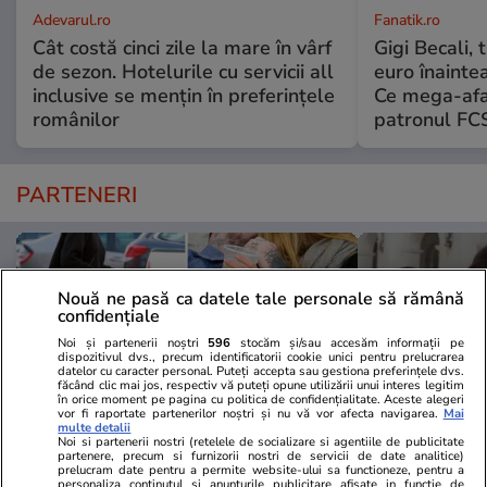
Adevarul.ro
Fanatik.ro
Cât costă cinci zile la mare în vârf
Gigi Becali,
de sezon. Hotelurile cu servicii all
euro înainte
inclusive se mențin în preferințele
Ce mega-afac
românilor
patronul FC
PARTENERI
Nouă ne pasă ca datele tale personale să rămână
confidențiale
Noi și partenerii noștri
596
stocăm și/sau accesăm informații pe
dispozitivul dvs., precum identificatorii cookie unici pentru prelucrarea
datelor cu caracter personal. Puteți accepta sau gestiona preferințele dvs.
făcând clic mai jos, respectiv vă puteți opune utilizării unui interes legitim
în orice moment pe pagina cu politica de confidențialitate. Aceste alegeri
vor fi raportate partenerilor noștri și nu vă vor afecta navigarea.
Mai
multe detalii
Noi si partenerii nostri (retelele de socializare si agentiile de publicitate
partenere, precum si furnizorii nostri de servicii de date analitice)
prelucram date pentru a permite website-ului sa functioneze, pentru a
Elle.ro
Unica.ro
personaliza continutul si anunturile publicitare afisate in functie de