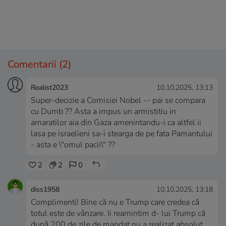
Comentarii
(2)
Realist2023
10.10.2025, 13:13
Super-decizie a Comisiei Nobel -- pai se compara
cu Dumb ?? Asta a impus un armistitiu in
amaratilor aia din Gaza amenintandu-i ca altfel ii
lasa pe israelieni sa-i stearga de pe fata Pamantului
- asta e \"omul pacii\" ??
2
2
0
diss1958
10.10.2025, 13:18
Complimenti! Bine că nu e Trump care credea câ
totul este de vânzare. Ii reamintim d- lui Trump că
după 200 de zile de mandat nu a realizat absolut