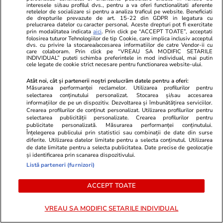
interesele si/sau profilul dvs., pentru a va oferi functionalitati aferente
Este vestea momentului în
Mirabela Gră
retelelor de socializare si pentru a analiza traficul pe website. Beneficiati
de drepturile prevazute de art. 15-22 din GDPR in legatura cu
showbiz! La 53 de ani, celebra
surprinzătoar
prelucrarea datelor cu caracter personal. Aceste drepturi pot fi exercitate
actriță a anunțat oficial nașterea
flancată de 
prin modalitatea indicata
aici
. Prin click pe “ACCEPT TOATE”, acceptati
folosirea tuturor Tehnologiilor de tip Cookie, care implica inclusiv acceptul
celui de-al treilea copil al său:
aflat despre
dvs. cu privire la stocarea/accesarea informatiilor de catre Vendor-ii cu
care colaboram. Prin click pe “VREAU SA MODIFIC SETARILE
"Bun venit în lume, fiule"
de Apel
INDIVIDUAL” puteti schimba preferintele in mod individual, mai putin
cele legate de cookie strict necesare pentru functionarea website-ului.
Atât noi, cât și partenerii noștri prelucrăm datele pentru a oferi:
Măsurarea performanței reclamelor. Utilizarea profilurilor pentru
selectarea conținutului personalizat. Stocarea și/sau accesarea
informațiilor de pe un dispozitiv. Dezvoltarea și îmbunătățirea serviciilor.
MONDEN
Crearea profilurilor de conținut personalizat. Utilizarea profilurilor pentru
selectarea publicității personalizate. Crearea profilurilor pentru
publicitate personalizată. Măsurarea performanței conținutului.
Stiri Mondene
15:45
Înțelegerea publicului prin statistici sau combinații de date din surse
diferite. Utilizarea datelor limitate pentru a selecta conținutul. Utilizarea
de date limitate pentru a selecta publicitatea. Date precise de geolocație
Exclusiv
La ce oră se trezește Neti
și identificarea prin scanarea dispozitivului.
Sandu dimineața. Vedeta a
Listă parteneri (furnizori)
spus ce face după ce își termină
programul de la PRO TV:
ACCEPT TOATE
„Zilnic”
VREAU SA MODIFIC SETARILE INDIVIDUAL