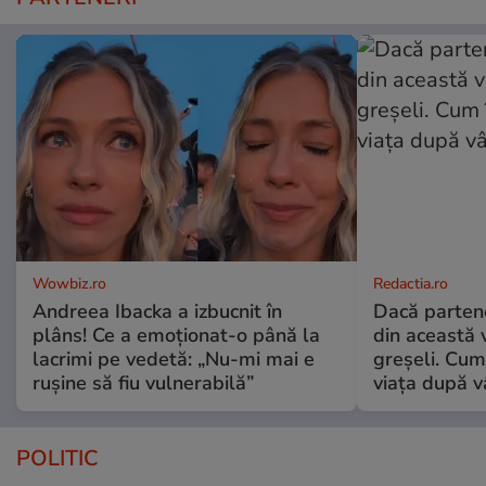
Wowbiz.ro
Redactia.ro
Andreea Ibacka a izbucnit în
Dacă parten
plâns! Ce a emoționat-o până la
din această v
lacrimi pe vedetă: „Nu-mi mai e
greșeli. Cum 
rușine să fiu vulnerabilă”
viața după v
POLITIC