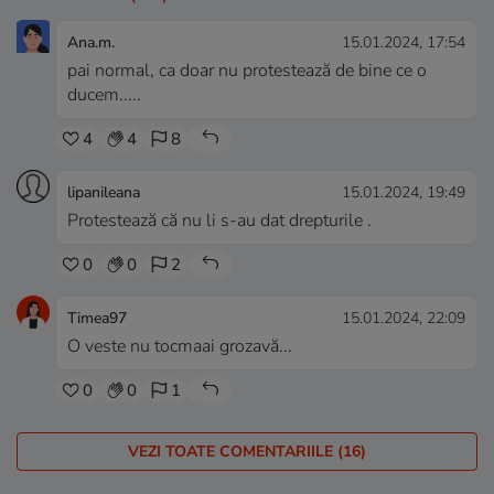
Ana.m.
15.01.2024, 17:54
pai normal, ca doar nu protestează de bine ce o
ducem.....
4
4
8
lipanileana
15.01.2024, 19:49
Protestează că nu li s-au dat drepturile .
0
0
2
Timea97
15.01.2024, 22:09
O veste nu tocmaai grozavă...
0
0
1
VEZI TOATE COMENTARIILE (16)