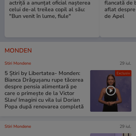
actriță a anunțat oficial nașterea
flancată de 
celui de-al treilea copil al său:
aflat despre
"Bun venit în lume, fiule"
de Apel
MONDEN
Stiri Mondene
29 iul.
5 Știri by Libertatea- Monden:
Exclusiv
Bianca Drăgușanu rupe tăcerea
despre pensia alimentară pe
care o primește de la Victor
Slav/ Imagini cu vila lui Dorian
Popa după renovarea completă
Stiri Mondene
29 iul.