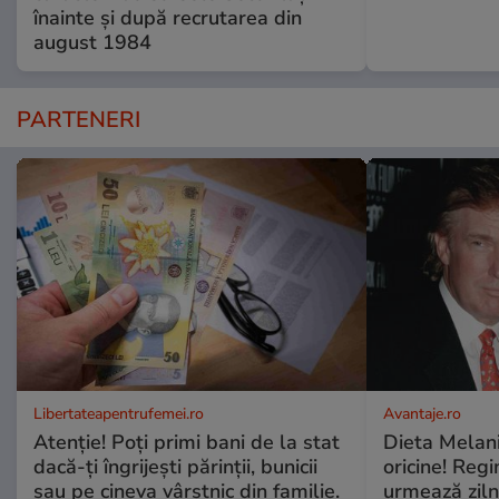
înainte și după recrutarea din
august 1984
PARTENERI
Libertateapentrufemei.ro
Avantaje.ro
Atenție! Poți primi bani de la stat
Dieta Melan
dacă-ți îngrijești părinții, bunicii
oricine! Regi
sau pe cineva vârstnic din familie.
urmează zilni