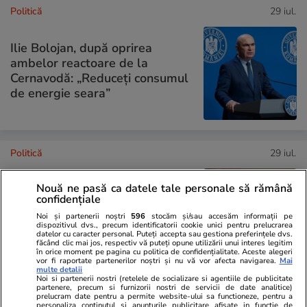
Politică
29 iul.
Ilie Bolojan, după oprirea
ambelor reactoare de la
Cernavodă: „Reduceți consumul
de energie seara”
Politică
29 iul.
Cei doi deputați care nu au
Nouă ne pasă ca datele tale personale să rămână
votat noua Lege a Integrității,
confidențiale
prin care averile demnitarilor
Noi și partenerii noștri
596
stocăm și/sau accesăm informații pe
rămân ascunse: „Este un mare
dispozitivul dvs., precum identificatorii cookie unici pentru prelucrarea
datelor cu caracter personal. Puteți accepta sau gestiona preferințele dvs.
pas înapoi”
făcând clic mai jos, respectiv vă puteți opune utilizării unui interes legitim
în orice moment pe pagina cu politica de confidențialitate. Aceste alegeri
vor fi raportate partenerilor noștri și nu vă vor afecta navigarea.
Mai
multe detalii
Noi si partenerii nostri (retelele de socializare si agentiile de publicitate
partenere, precum si furnizorii nostri de servicii de date analitice)
prelucram date pentru a permite website-ului sa functioneze, pentru a
PARTENERI
personaliza continutul si anunturile publicitare afisate in functie de