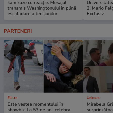
kamikaze cu reacție. Mesajul
Universitate
transmis Washingtonului în plină
2! Mario Fel
escaladare a tensiunilor
Exclusiv
PARTENERI
Elle.ro
Unica.ro
Este vestea momentului în
Mirabela Gră
showbiz! La 53 de ani, celebra
surprinzătoar