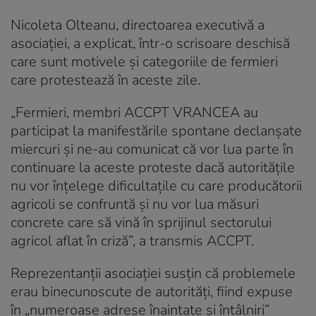
Nicoleta Olteanu, directoarea executivă a
asociației, a explicat, într-o scrisoare deschisă
care sunt motivele și categoriile de fermieri
care protestează în aceste zile.
„Fermieri, membri ACCPT VRANCEA au
participat la manifestările spontane declanşate
miercuri şi ne-au comunicat că vor lua parte în
continuare la aceste proteste dacă autorităţile
nu vor înţelege dificultaţile cu care producătorii
agricoli se confruntă şi nu vor lua măsuri
concrete care să vină în sprijinul sectorului
agricol aflat în criză”, a transmis ACCPT.
Reprezentanții asociației susțin că problemele
erau binecunoscute de autorități, fiind expuse
în „numeroase adrese înaintate și întâlniri”