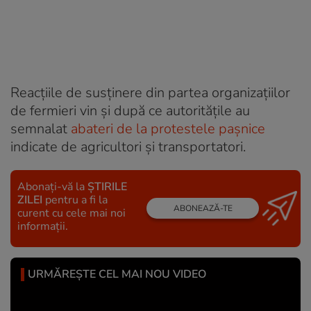
Reacțiile de susținere din partea organizațiilor
de fermieri vin și după ce autoritățile au
semnalat
abateri de la protestele pașnice
indicate de agricultori și transportatori.
Abonați-vă la
ȘTIRILE
ZILEI
pentru a fi la
ABONEAZĂ-TE
curent cu cele mai noi
informații.
URMĂREȘTE CEL MAI NOU VIDEO