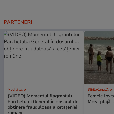
PARTENERI
Mediafax.ro
StirileKanalD.ro
(VIDEO) Momentul flagrantului
Femeie lovit
Parchetului General în dosarul de
făcea plajă: „
obținere frauduloasă a cetățeniei
române