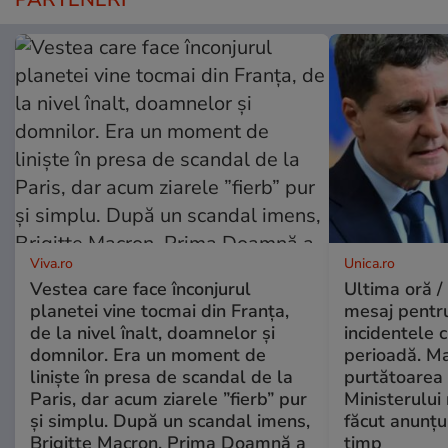
Viva.ro
Unica.ro
Vestea care face înconjurul
Ultima oră /
planetei vine tocmai din Franța,
mesaj pentr
de la nivel înalt, doamnelor și
incidentele 
domnilor. Era un moment de
perioadă. Ma
liniște în presa de scandal de la
purtătoarea 
Paris, dar acum ziarele ”fierb” pur
Ministerului
și simplu. După un scandal imens,
făcut anunțu
Brigitte Macron, Prima Doamnă a
timp