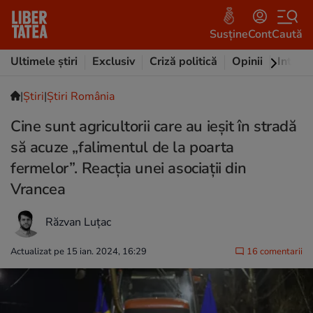
Susține
Cont
Caută
Ultimele știri
Exclusiv
Criză politică
Opinii
Intervi
|
Ştiri
|
Știri România
Cine sunt agricultorii care au ieșit în stradă
să acuze „falimentul de la poarta
fermelor”. Reacția unei asociații din
Vrancea
Răzvan Luțac
Actualizat pe 15 ian. 2024, 16:29
16 comentarii