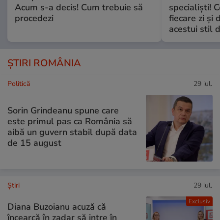
Acum s-a decis! Cum trebuie să
specialiști! 
procedezi
fiecare zi și 
acestui stil 
ȘTIRI ROMÂNIA
Politică
29 iul.
Sorin Grindeanu spune care
este primul pas ca România să
aibă un guvern stabil după data
de 15 august
Ştiri
29 iul.
Exclusiv
Diana Buzoianu acuză că
încearcă în zadar să intre în