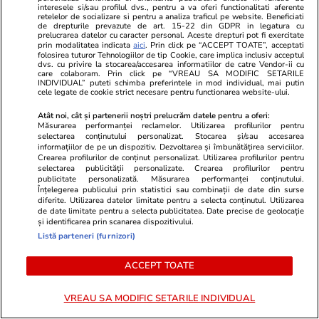
interesele si/sau profilul dvs., pentru a va oferi functionalitati aferente
retelelor de socializare si pentru a analiza traficul pe website. Beneficiati
de drepturile prevazute de art. 15-22 din GDPR in legatura cu
prelucrarea datelor cu caracter personal. Aceste drepturi pot fi exercitate
prin modalitatea indicata
aici
. Prin click pe “ACCEPT TOATE”, acceptati
folosirea tuturor Tehnologiilor de tip Cookie, care implica inclusiv acceptul
dvs. cu privire la stocarea/accesarea informatiilor de catre Vendor-ii cu
care colaboram. Prin click pe “VREAU SA MODIFIC SETARILE
INDIVIDUAL” puteti schimba preferintele in mod individual, mai putin
cele legate de cookie strict necesare pentru functionarea website-ului.
Atât noi, cât și partenerii noștri prelucrăm datele pentru a oferi:
Măsurarea performanței reclamelor. Utilizarea profilurilor pentru
selectarea conținutului personalizat. Stocarea și/sau accesarea
informațiilor de pe un dispozitiv. Dezvoltarea și îmbunătățirea serviciilor.
Crearea profilurilor de conținut personalizat. Utilizarea profilurilor pentru
selectarea publicității personalizate. Crearea profilurilor pentru
publicitate personalizată. Măsurarea performanței conținutului.
ZiaruldeIasi.ro
Fanatik.ro
Înțelegerea publicului prin statistici sau combinații de date din surse
Delta urbană de la Iași ar urma
Încasări reco
diferite. Utilizarea datelor limitate pentru a selecta conținutul. Utilizarea
de date limitate pentru a selecta publicitatea. Date precise de geolocație
să dreneze 36,5 milioane de lei.
Craiova dup
și identificarea prin scanarea dispozitivului.
Studiul de fezabilitate este gata,
complet din 
Listă parteneri (furnizori)
iar consilierii locali sunt chemați
bilete vându
să aprobe investiția
ACCEPT TOATE
VREAU SA MODIFIC SETARILE INDIVIDUAL