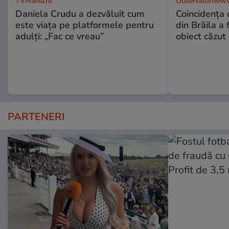
TVMania.ro
ObservatorNews
Daniela Crudu a dezvăluit cum
Coincidența d
este viața pe platformele pentru
din Brăila a 
adulți: „Fac ce vreau”
obiect căzut 
PARTENERI