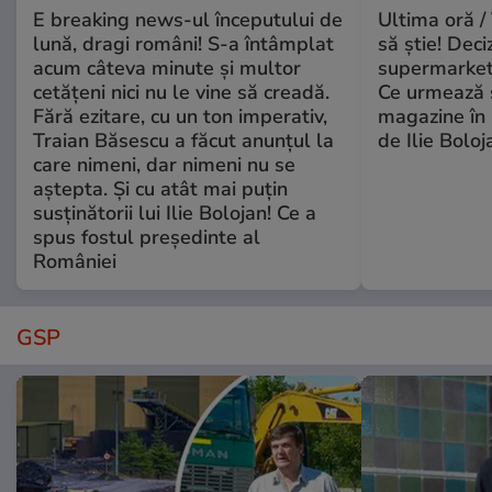
E breaking news-ul începutului de
Ultima oră / 
lună, dragi români! S-a întâmplat
să știe! Deci
acum câteva minute și multor
supermarketu
cetățeni nici nu le vine să creadă.
Ce urmează s
Fără ezitare, cu un ton imperativ,
magazine în 
Traian Băsescu a făcut anunțul la
de Ilie Boloj
care nimeni, dar nimeni nu se
aștepta. Și cu atât mai puțin
susținătorii lui Ilie Bolojan! Ce a
spus fostul președinte al
României
GSP