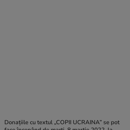
Donațiile cu textul „COPII UCRAINA” se pot
face începând de marți, 8 martie 2022, la