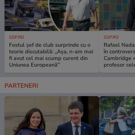
GSP.RO
GSP.RO
Fostul șef de club surprinde cu o
Rafael Nadal
teorie discutabilă: „Așa, n-am mai
în controver
fi avut cel mai scump curent din
Cambridge » 
Uniunea Europeană”
profesor cel
PARTENERI