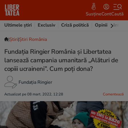
Susține
Cont
Caută
Ultimele știri
Exclusiv
Criză politică
Opinii
Intervi
|
Ştiri
|
Știri România
Fundația Ringier România și Libertatea
lansează campania umanitară „Alături de
copiii ucraineni”. Cum poți dona?
Fundația Ringier
Actualizat pe 08 mart. 2022, 12:28
Comentează