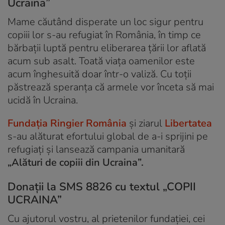
Ucraina”
Mame căutând disperate un loc sigur pentru
copiii lor s-au refugiat în România, în timp ce
bărbații luptă pentru eliberarea țării lor aflată
acum sub asalt. Toată viața oamenilor este
acum înghesuită doar într-o valiză. Cu toții
păstrează speranța că armele vor înceta să mai
ucidă în Ucraina.
Fundația Ringier România
și ziarul
Libertatea
s-au alăturat efortului global de a-i sprijini pe
refugiați și lansează campania umanitară
„Alături de copiii din Ucraina”.
Donații la SMS 8826 cu textul „COPII
UCRAINA”
Cu ajutorul vostru, al prietenilor fundației, cei