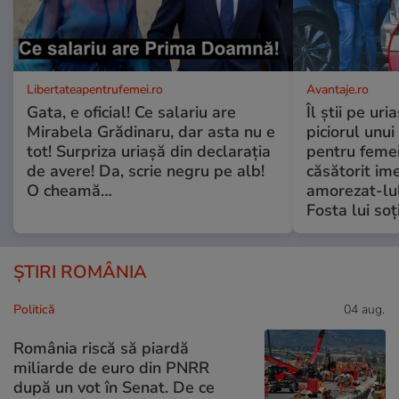
Libertateapentrufemei.ro
Avantaje.ro
Gata, e oficial! Ce salariu are
Îl știi pe ur
Mirabela Grădinaru, dar asta nu e
piciorul unui
tot! Surpriza uriașă din declarația
pentru femei
de avere! Da, scrie negru pe alb!
căsătorit ime
O cheamă…
amorezat-lul
Fosta lui soț
ȘTIRI ROMÂNIA
Politică
04 aug.
România riscă să piardă
miliarde de euro din PNRR
după un vot în Senat. De ce