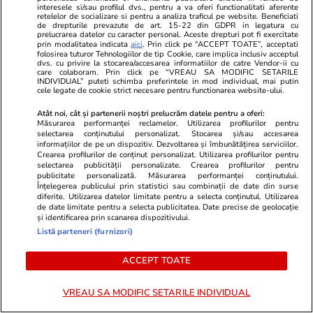
interesele si/sau profilul dvs., pentru a va oferi functionalitati aferente
Advertorial
Advertorial
retelelor de socializare si pentru a analiza traficul pe website. Beneficiati
Smart is the new chic: Cum ne
Înscrie-te ac
de drepturile prevazute de art. 15-22 din GDPR in legatura cu
prelucrarea datelor cu caracter personal. Aceste drepturi pot fi exercitate
ajută tehnologia să ne reinventăm
voucher de 5
prin modalitatea indicata
aici
. Prin click pe “ACCEPT TOATE”, acceptati
folosirea tuturor Tehnologiilor de tip Cookie, care implica inclusiv acceptul
dvs. cu privire la stocarea/accesarea informatiilor de catre Vendor-ii cu
care colaboram. Prin click pe “VREAU SA MODIFIC SETARILE
INDIVIDUAL” puteti schimba preferintele in mod individual, mai putin
PARTENERI
cele legate de cookie strict necesare pentru functionarea website-ului.
Atât noi, cât și partenerii noștri prelucrăm datele pentru a oferi:
Măsurarea performanței reclamelor. Utilizarea profilurilor pentru
selectarea conținutului personalizat. Stocarea și/sau accesarea
informațiilor de pe un dispozitiv. Dezvoltarea și îmbunătățirea serviciilor.
Crearea profilurilor de conținut personalizat. Utilizarea profilurilor pentru
selectarea publicității personalizate. Crearea profilurilor pentru
publicitate personalizată. Măsurarea performanței conținutului.
Înțelegerea publicului prin statistici sau combinații de date din surse
diferite. Utilizarea datelor limitate pentru a selecta conținutul. Utilizarea
de date limitate pentru a selecta publicitatea. Date precise de geolocație
și identificarea prin scanarea dispozitivului.
Listă parteneri (furnizori)
ACCEPT TOATE
Wowbiz.ro
Redactia.ro
„Să vă rugați pentru mine, am 5
Ce să nu aru
VREAU SA MODIFIC SETARILE INDIVIDUAL
tumori” Alina Pușcău, în lacrimi!
FORMA din c