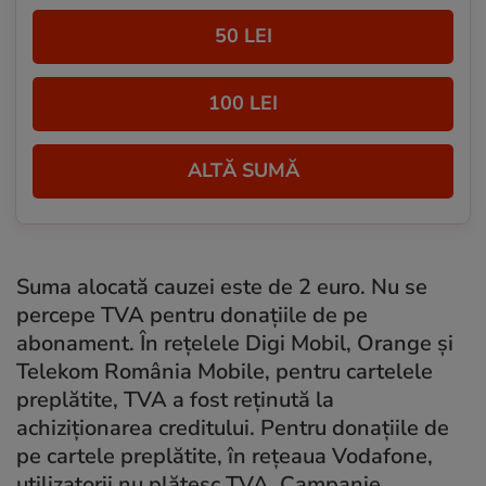
50 LEI
100 LEI
ALTĂ SUMĂ
Suma alocată cauzei este de 2 euro.
Nu se
percepe TVA pentru donaţiile de pe
abonament.
În reţelele Digi Mobil, Orange şi
Telekom România Mobile, pentru cartelele
preplătite, TVA a fost reţinută la
achiziţionarea creditului.
Pentru donaţiile de
pe cartele preplătite, în reţeaua Vodafone,
utilizatorii nu plătesc TVA.
Campanie