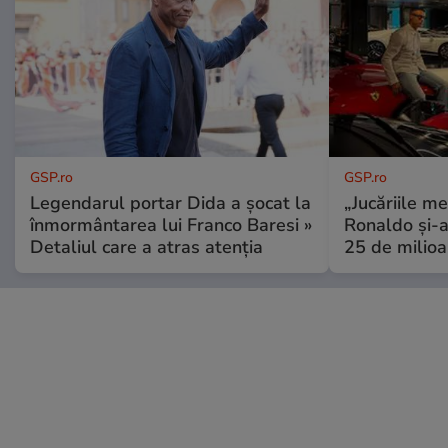
GSP.ro
GSP.ro
Legendarul portar Dida a șocat la
„Jucăriile me
înmormântarea lui Franco Baresi »
Ronaldo și-a
Detaliul care a atras atenția
25 de milioa