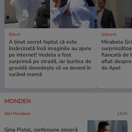
Elle.ro
Unica.ro
A ținut secret faptul că este
Mirabela Gră
însărcinată însă imaginile au ajuns
surprinzătoar
pe internet! Vedeta a fost
flancată de 
surprinsă pe stradă, iar burtica de
aflat despre
gravidă dovedește că va deveni în
de Apel
curând mamă
MONDEN
Stiri Mondene
14:24
Gina Pistol, confesiune sinceră