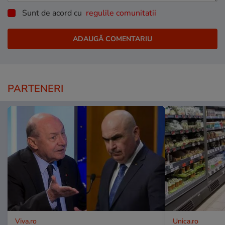
Sunt de acord cu
regulile comunitatii
PARTENERI
Viva.ro
Unica.ro