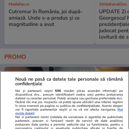
Mediafax.ro
StirileKanalD.ro
Cutremur în România, joi după-
UPDATE Zi d
amiază. Unde s-a produs și ce
Georgescu! F
magnitudine a avut
prezidențiale
judecat pent
lovitură de s
PROMO
Nouă ne pasă ca datele tale personale să rămână
confidențiale
Noi și partenerii noștri
596
stocăm și/sau accesăm informații pe
dispozitivul dvs., precum identificatorii cookie unici pentru prelucrarea
datelor cu caracter personal. Puteți accepta sau gestiona preferințele dvs.
făcând clic mai jos, respectiv vă puteți opune utilizării unui interes legitim
în orice moment pe pagina cu politica de confidențialitate. Aceste alegeri
vor fi raportate partenerilor noștri și nu vă vor afecta navigarea.
Mai
multe detalii
Noi si partenerii nostri (retelele de socializare si agentiile de publicitate
partenere, precum si furnizorii nostri de servicii de date analitice)
prelucram date pentru a permite website-ului sa functioneze, pentru a
personaliza continutul si anunturile publicitare afisate in functie de