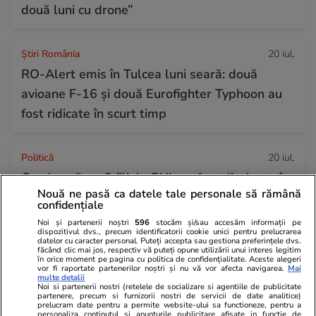
două luni cu drone”
Știri România
20 iul.
RO-Alert emis în Tulcea luni seară: două
avioane F-16 și două Eurofighter Typhoon au
fost ridicate în scurt timp
Politică
20 iul.
Conducerile a 6 filiale PNL au fost dizolvate în
Nouă ne pasă ca datele tale personale să rămână
ședința Biroului Politic Național. Ce lideri au
confidențiale
fost demiși de Ilie Bolojan
Noi și partenerii noștri
596
stocăm și/sau accesăm informații pe
dispozitivul dvs., precum identificatorii cookie unici pentru prelucrarea
datelor cu caracter personal. Puteți accepta sau gestiona preferințele dvs.
făcând clic mai jos, respectiv vă puteți opune utilizării unui interes legitim
Citește mai multe
în orice moment pe pagina cu politica de confidențialitate. Aceste alegeri
vor fi raportate partenerilor noștri și nu vă vor afecta navigarea.
Mai
multe detalii
Noi si partenerii nostri (retelele de socializare si agentiile de publicitate
partenere, precum si furnizorii nostri de servicii de date analitice)
TRENDING
prelucram date pentru a permite website-ului sa functioneze, pentru a
personaliza continutul si anunturile publicitare afisate in functie de