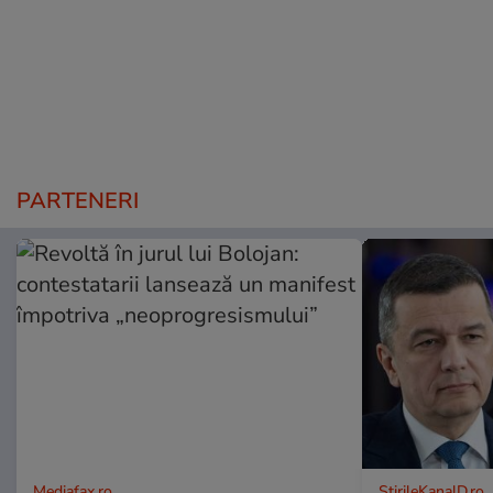
PARTENERI
Mediafax.ro
StirileKanalD.ro