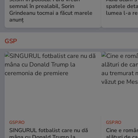
semnal în prealabil, Sorin
spatele deta
Grindeanu tocmai a făcut marele
lumea l-a r
anunț
GSP
GSP.RO
GSP.RO
SINGURUL fotbalist care nu dă
Cine e româ
mâna cu Donald Trump la
alături de c