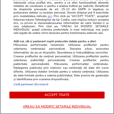
interesele si/sau profilul dvs., pentru a va oferi functionalitati aferente
retelelor de socializare si pentru a analiza traficul pe website. Beneficiati
Horoscop
20 iul.
de drepturile prevazute de art. 15-22 din GDPR in legatura cu
prelucrarea datelor cu caracter personal. Aceste drepturi pot fi exercitate
Horoscop 21 iulie 2026. Taurii au șansa de a
prin modalitatea indicata
aici
. Prin click pe “ACCEPT TOATE”, acceptati
folosirea tuturor Tehnologiilor de tip Cookie, care implica inclusiv acceptul
descoperi metode noi de economisire sau de
dvs. cu privire la stocarea/accesarea informatiilor de catre Vendor-ii cu
care colaboram. Prin click pe “VREAU SA MODIFIC SETARILE
îmbunătățire a situației financiare
INDIVIDUAL” puteti schimba preferintele in mod individual, mai putin
cele legate de cookie strict necesare pentru functionarea website-ului.
Atât noi, cât și partenerii noștri prelucrăm datele pentru a oferi:
Măsurarea performanței reclamelor. Utilizarea profilurilor pentru
Stiri Mondene
17 iul.
selectarea conținutului personalizat. Stocarea și/sau accesarea
Data oficială la care începe „Insula iubirii”
informațiilor de pe un dispozitiv. Dezvoltarea și îmbunătățirea serviciilor.
Crearea profilurilor de conținut personalizat. Utilizarea profilurilor pentru
2026. Antena 1 a făcut anunțul mult așteptat
selectarea publicității personalizate. Crearea profilurilor pentru
publicitate personalizată. Măsurarea performanței conținutului.
despre sezonul 10
Înțelegerea publicului prin statistici sau combinații de date din surse
diferite. Utilizarea datelor limitate pentru a selecta conținutul. Utilizarea
de date limitate pentru a selecta publicitatea. Date precise de geolocație
și identificarea prin scanarea dispozitivului.
Stiri Mondene
20 iul.
Listă parteneri (furnizori)
Artistul din România care merge la concerte cu
ACCEPT TOATE
elicopterul: „Nu este despre lux, ci despre
eficiență”
VREAU SA MODIFIC SETARILE INDIVIDUAL