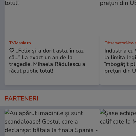
TVMania.ro
ObservatorNews
🤍 „Felix și-a dorit asta, în caz
Industria cu
că…” La exact un an de la
la limita leg
tragedie, Mihaela Rădulescu a
îmbogăţit pl
făcut public totul!
preţuri din 
PARTENERI