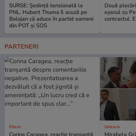
SURSE: Ședință tensionată la
Două plecăr
PNL. Hubert Thuma îl acuză pe
eșecul cu Pet
Bolojan că aduce în partid oameni
contractul. E
din POT și SOS
PARTENERI
Elle.ro
Unica.ro
Corina Caragea, reacție tranșantă
Mirabela Gră