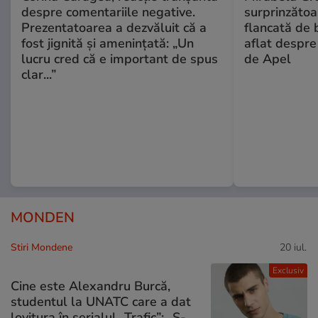
despre comentariile negative.
surprinzătoar
Prezentatoarea a dezvăluit că a
flancată de 
fost jignită și amenințată: „Un
aflat despre
lucru cred că e important de spus
de Apel
clar...”
MONDEN
Stiri Mondene
20 iul.
Exclusiv
Cine este Alexandru Burcă,
studentul la UNATC care a dat
lovitura în serialul „Trafic”: „S-