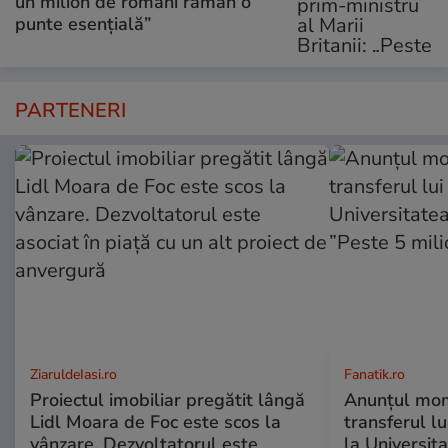
un milion de români rămân o
punte esențială”
PARTENERI
ZiaruldeIasi.ro
Fanatik.ro
Proiectul imobiliar pregătit lângă
Anunțul mom
Lidl Moara de Foc este scos la
transferul l
vânzare. Dezvoltatorul este
la Universit