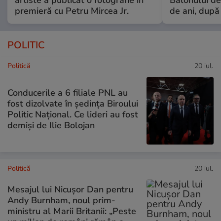
artiste a publicat o fotografie în
Balonului de
premieră cu Petru Mircea Jr.
de ani, după
POLITIC
Politică
20 iul.
Conducerile a 6 filiale PNL au
fost dizolvate în ședința Biroului
Politic Național. Ce lideri au fost
demiși de Ilie Bolojan
Politică
20 iul.
Mesajul lui Nicușor Dan pentru
Andy Burnham, noul prim-
ministru al Marii Britanii: „Peste