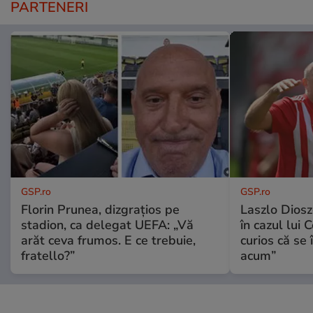
PARTENERI
GSP.ro
GSP.ro
Florin Prunea, dizgrațios pe
Laszlo Diosz
stadion, ca delegat UEFA: „Vă
în cazul lui 
arăt ceva frumos. E ce trebuie,
curios că se
fratello?”
acum”