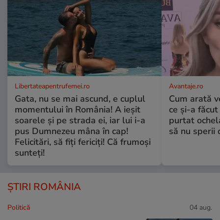
Libertateapentrufemei.ro
Avantaje.ro
Gata, nu se mai ascund, e cuplul
Cum arată v
momentului în România! A ieșit
ce și-a făcut
soarele și pe strada ei, iar lui i-a
purtat ochel
pus Dumnezeu mâna în cap!
să nu sperii c
Felicitări, să fiți fericiți! Că frumoși
sunteți!
ȘTIRI ROMÂNIA
Politică
04 aug.