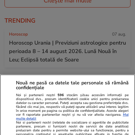
Citește mai multe
TRENDING
Horoscop
07 aug.
Horoscop Urania | Previziuni astrologice pentru
perioada 8 – 14 august 2026. Lună Nouă în
Leu; Eclipsă totală de Soare
Știri România
07 aug.
Nouă ne pasă ca datele tale personale să rămână
Vremea extremă a făcut ravagii în Brașov, Cluj,
confidențiale
Sibiu și Bihor. Copaci doborâți, acoperișuri
Noi și partenerii noștri
596
stocăm și/sau accesăm informații pe
dispozitivul dvs., precum identificatorii cookie unici pentru prelucrarea
smulse și inundații
datelor cu caracter personal. Puteți accepta sau gestiona preferințele dvs.
făcând clic mai jos, respectiv vă puteți opune utilizării unui interes legitim
în orice moment pe pagina cu politica de confidențialitate. Aceste alegeri
vor fi raportate partenerilor noștri și nu vă vor afecta navigarea.
Mai
multe detalii
Știri România
07 aug.
Noi si partenerii nostri (retelele de socializare si agentiile de publicitate
partenere, precum si furnizorii nostri de servicii de date analitice)
Debitul Dunării a atins un minim istoric, dar
prelucram date pentru a permite website-ului sa functioneze, pentru a
personaliza continutul si anunturile publicitare afisate in functie de