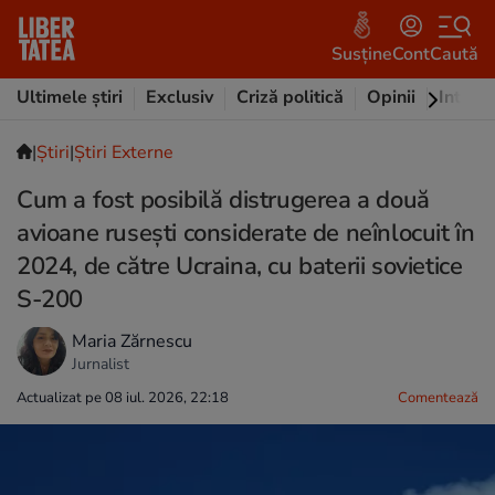
Susține
Cont
Caută
Ultimele știri
Exclusiv
Criză politică
Opinii
Intervi
|
Ştiri
|
Știri Externe
Cum a fost posibilă distrugerea a două
avioane rusești considerate de neînlocuit în
2024, de către Ucraina, cu baterii sovietice
S-200
Maria Zărnescu
Jurnalist
Actualizat pe 08 iul. 2026, 22:18
Comentează