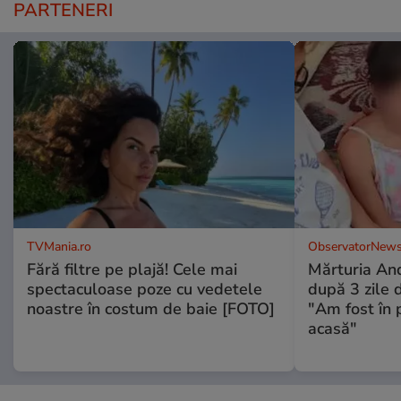
PARTENERI
TVMania.ro
ObservatorNews
Fără filtre pe plajă! Cele mai
Mărturia And
spectaculoase poze cu vedetele
după 3 zile d
noastre în costum de baie [FOTO]
"Am fost în p
acasă"