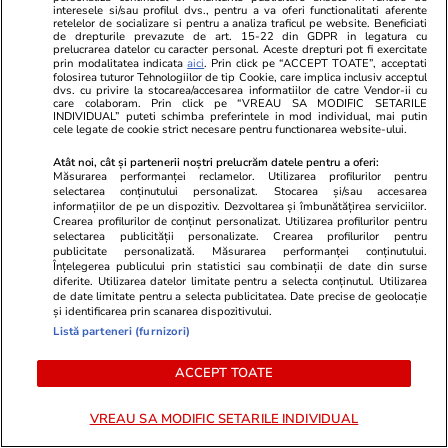
interesele si/sau profilul dvs., pentru a va oferi functionalitati aferente
hidrologii anunță că fluviul va începe să
retelelor de socializare si pentru a analiza traficul pe website. Beneficiati
de drepturile prevazute de art. 15-22 din GDPR in legatura cu
crească din 13 august: „Am mai câștiga 3-4
prelucrarea datelor cu caracter personal. Aceste drepturi pot fi exercitate
prin modalitatea indicata
aici
. Prin click pe “ACCEPT TOATE”, acceptati
zile”
folosirea tuturor Tehnologiilor de tip Cookie, care implica inclusiv acceptul
dvs. cu privire la stocarea/accesarea informatiilor de catre Vendor-ii cu
care colaboram. Prin click pe “VREAU SA MODIFIC SETARILE
INDIVIDUAL” puteti schimba preferintele in mod individual, mai putin
cele legate de cookie strict necesare pentru functionarea website-ului.
Știri România
07 aug.
Noi reguli la graniță pentru români. ANAF și
Atât noi, cât și partenerii noștri prelucrăm datele pentru a oferi:
Măsurarea performanței reclamelor. Utilizarea profilurilor pentru
Autoritatea Vamală vor să impună o limită de
selectarea conținutului personalizat. Stocarea și/sau accesarea
informațiilor de pe un dispozitiv. Dezvoltarea și îmbunătățirea serviciilor.
40 de pachete de țigări la fiecare 40 de zile
Crearea profilurilor de conținut personalizat. Utilizarea profilurilor pentru
selectarea publicității personalizate. Crearea profilurilor pentru
publicitate personalizată. Măsurarea performanței conținutului.
Înțelegerea publicului prin statistici sau combinații de date din surse
diferite. Utilizarea datelor limitate pentru a selecta conținutul. Utilizarea
de date limitate pentru a selecta publicitatea. Date precise de geolocație
și identificarea prin scanarea dispozitivului.
Listă parteneri (furnizori)
ACCEPT TOATE
VREAU SA MODIFIC SETARILE INDIVIDUAL