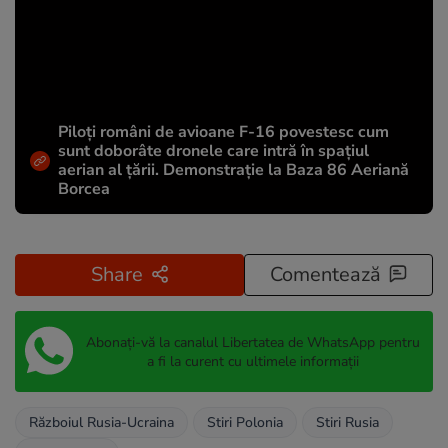
Piloți români de avioane F-16 povestesc cum
sunt doborâte dronele care intră în spațiul
aerian al țării. Demonstrație la Baza 86 Aeriană
Borcea
Share
Comentează
Abonați-vă la canalul Libertatea de WhatsApp pentru
a fi la curent cu ultimele informații
Războiul Rusia-Ucraina
Stiri Polonia
Stiri Rusia