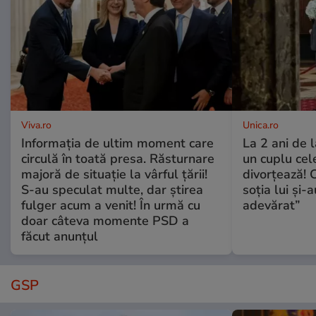
Viva.ro
Unica.ro
Informația de ultim moment care
La 2 ani de 
circulă în toată presa. Răsturnare
un cuplu ce
majoră de situație la vârful țării!
divorțează! C
S-au speculat multe, dar știrea
soția lui și-
fulger acum a venit! În urmă cu
adevărat”
doar câteva momente PSD a
făcut anunțul
GSP