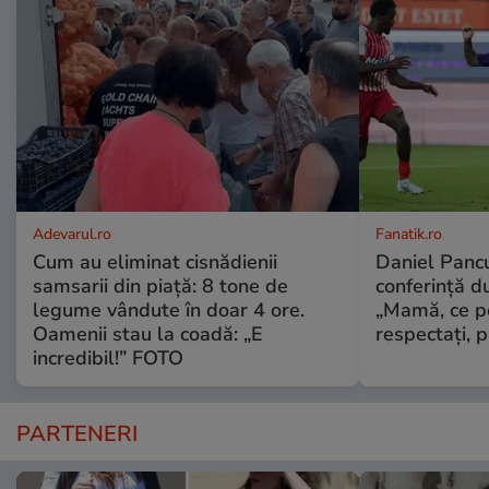
Adevarul.ro
Fanatik.ro
Cum au eliminat cisnădienii
Daniel Pancu
samsarii din piață: 8 tone de
conferință d
legume vândute în doar 4 ore.
„Mamă, ce p
Oamenii stau la coadă: „E
respectați, p
incredibil!” FOTO
PARTENERI