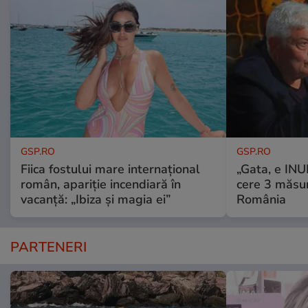
GSP.RO
GSP.RO
Fiica fostului mare internațional
„Gata, e IN
român, apariție incendiară în
cere 3 măsu
vacanță: „Ibiza și magia ei”
România
PARTENERI