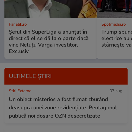
Fanatik.ro
Spotmedia.ro
Șeful din SuperLiga a anunțat în
Trump spune 
direct că el se dă la o parte dacă
electrice au 
vine Neluțu Varga investitor.
stârnește val
Exclusiv
ULTIMELE ȘTIRI
Știri Externe
07 aug.
Un obiect misterios a fost filmat zburând
deasupra unei zone rezidențiale. Pentagonul
publică noi dosare OZN desecretizate