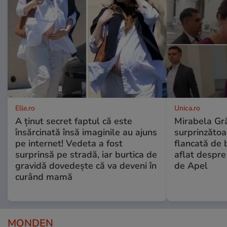
Elle.ro
Unica.ro
A ținut secret faptul că este
Mirabela Gră
însărcinată însă imaginile au ajuns
surprinzătoar
pe internet! Vedeta a fost
flancată de 
surprinsă pe stradă, iar burtica de
aflat despre
gravidă dovedește că va deveni în
de Apel
curând mamă
MONDEN