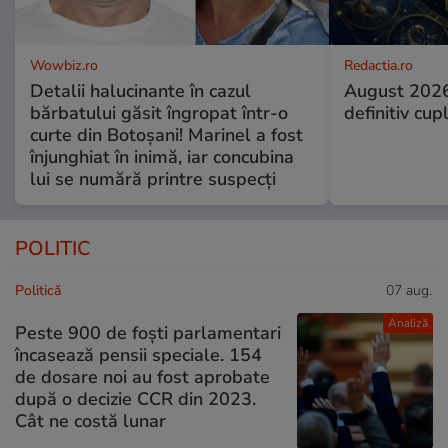
Wowbiz.ro
Redactia.ro
Detalii halucinante în cazul
August 2026
bărbatului găsit îngropat într-o
definitiv cup
curte din Botoșani! Marinel a fost
înjunghiat în inimă, iar concubina
lui se numără printre suspecți
POLITIC
Politică
07 aug.
Analiză
Peste 900 de foști parlamentari
încasează pensii speciale. 154
de dosare noi au fost aprobate
după o decizie CCR din 2023.
Cât ne costă lunar