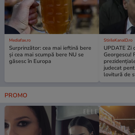
Mediafax.ro
StirileKanalD.ro
Surprinzător: cea mai ieftină bere
UPDATE Zi d
și cea mai scumpă bere NU se
Georgescu! F
găsesc în Europa
prezidențiale
judecat pent
lovitură de s
PROMO