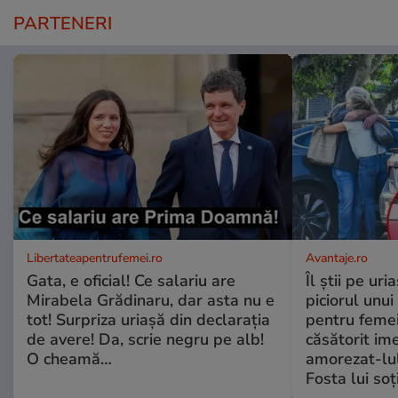
PARTENERI
Libertateapentrufemei.ro
Avantaje.ro
Gata, e oficial! Ce salariu are
Îl știi pe ur
Mirabela Grădinaru, dar asta nu e
piciorul unui
tot! Surpriza uriașă din declarația
pentru femei
de avere! Da, scrie negru pe alb!
căsătorit ime
O cheamă…
amorezat-lul
Fosta lui soț