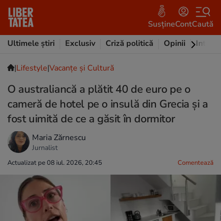
Susține
Cont
Caută
Ultimele știri
Exclusiv
Criză politică
Opinii
Intervi
|
Lifestyle
|
Vacanțe și Cultură
O australiancă a plătit 40 de euro pe o
cameră de hotel pe o insulă din Grecia și a
fost uimită de ce a găsit în dormitor
Maria Zărnescu
Jurnalist
Actualizat pe 08 iul. 2026, 20:45
Comentează