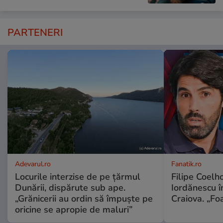
PARTENERI
Adevarul.ro
Fanatik.ro
Locurile interzise de pe țărmul
Filipe Coelh
Dunării, dispărute sub ape.
Iordănescu î
„Grănicerii au ordin să împuște pe
Craiova. „Foa
oricine se apropie de maluri”