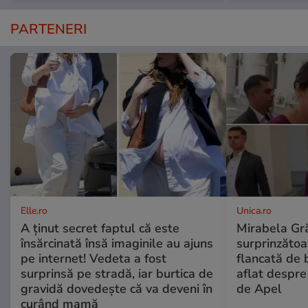
PARTENERI
Elle.ro
Unica.ro
A ținut secret faptul că este
Mirabela Gră
însărcinată însă imaginile au ajuns
surprinzătoar
pe internet! Vedeta a fost
flancată de 
surprinsă pe stradă, iar burtica de
aflat despre
gravidă dovedește că va deveni în
de Apel
curând mamă