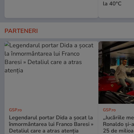
la 40°C
PARTENERI
GSP.ro
GSP.ro
Legendarul portar Dida a șocat la
„Jucăriile me
înmormântarea lui Franco Baresi »
Ronaldo și-a
Detaliul care a atras atenția
25 de milioa