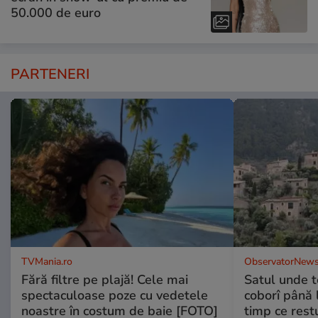
50.000 de euro
PARTENERI
TVMania.ro
ObservatorNews
Fără filtre pe plajă! Cele mai
Satul unde t
spectaculoase poze cu vedetele
coborî până l
noastre în costum de baie [FOTO]
timp ce rest