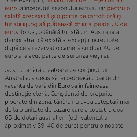
Spre exemplu,
un kilogram de cireșe costa 8
euro
la începutul sezonului estival, iar
pentru o
salată grecească și o porție de cartofi prăjiți,
turiștii ajung să plătească chiar și peste 20 de
euro
. Totuși, o tânără turistă din Australia a
demonstrat că există și excepții incredibile,
după ce a rezervat o cameră cu doar 40 de
euro și a avut parte de surpriza vieții ei.
Jacki, o tânără creatoare de conținut din
Australia, a decis să își petreacă o parte din
vacanța de vară din Europa în faimoasa
destinație elenă. Conștientă de prețurile
piperate din zonă, tânăra nu avea așteptări mari
de la o unitate de cazare care a costat-o doar
65 de dolari australieni (echivalentul a
aproximativ 39-40 de euro) pentru o noapte.