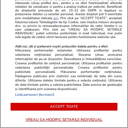
interesele si/sau profilul dvs., pentru a va oferi functionalitati aferente
retelelor de socializare si pentru a analiza traficul pe website. Beneficiati
de drepturile prevazute de art. 15-22 din GDPR in legatura cu
prelucrarea datelor cu caracter personal. Aceste drepturi pot fi exercitate
prin modalitatea indicata
aici
. Prin click pe “ACCEPT TOATE”, acceptati
folosirea tuturor Tehnologiilor de tip Cookie, care implica inclusiv acceptul
dvs. cu privire la stocarea/accesarea informatiilor de catre Vendor-ii cu
care colaboram. Prin click pe “VREAU SA MODIFIC SETARILE
INDIVIDUAL” puteti schimba preferintele in mod individual, mai putin
cele legate de cookie strict necesare pentru functionarea website-ului.
ZiaruldeIasi.ro
Fanatik.ro
Atât noi, cât și partenerii noștri prelucrăm datele pentru a oferi:
Motivul interesant pentru care o
Edi Iordănes
Măsurarea performanței reclamelor. Utilizarea profilurilor pentru
selectarea conținutului personalizat. Stocarea și/sau accesarea
elevă din rural cu o medie de top
transfer-bom
informațiilor de pe un dispozitiv. Dezvoltarea și îmbunătățirea serviciilor.
la Evaluarea Națională a ales un
fi cel mai b
Crearea profilurilor de conținut personalizat. Utilizarea profilurilor pentru
selectarea publicității personalizate. Crearea profilurilor pentru
liceu tehnologic. „Este o
publicitate personalizată. Măsurarea performanței conținutului.
nebuloasă și pentru noi”
Înțelegerea publicului prin statistici sau combinații de date din surse
diferite. Utilizarea datelor limitate pentru a selecta conținutul. Utilizarea
de date limitate pentru a selecta publicitatea. Date precise de geolocație
și identificarea prin scanarea dispozitivului.
Listă parteneri (furnizori)
Vrei să îți fac o rețetă?
ACCEPT TOATE
VREAU SA MODIFIC SETARILE INDIVIDUAL