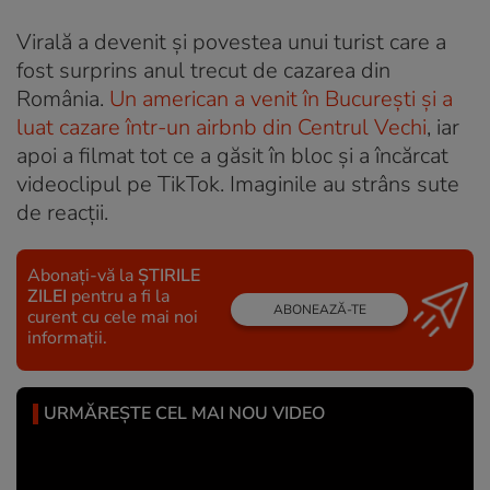
Virală a devenit și povestea unui turist care a
fost surprins anul trecut de cazarea din
România.
Un american a venit în București și a
luat cazare într-un airbnb din Centrul Vechi
, iar
apoi a filmat tot ce a găsit în bloc și a încărcat
videoclipul pe TikTok. Imaginile au strâns sute
de reacții.
Abonați-vă la
ȘTIRILE
ZILEI
pentru a fi la
ABONEAZĂ-TE
curent cu cele mai noi
informații.
URMĂREȘTE CEL MAI NOU VIDEO