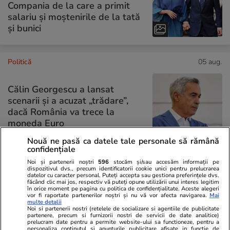
Compania de la care a primit
salariu și moștenirile de la tată
și bunici
Politică
05 aug.
Călin Georgescu a lansat
scenarii și a acuzat „trădare”,
dacă România va trece la
moneda Euro
Nouă ne pasă ca datele tale personale să rămână
confidențiale
Noi și partenerii noștri
596
stocăm și/sau accesăm informații pe
dispozitivul dvs., precum identificatorii cookie unici pentru prelucrarea
PARTENERI
datelor cu caracter personal. Puteți accepta sau gestiona preferințele dvs.
făcând clic mai jos, respectiv vă puteți opune utilizării unui interes legitim
în orice moment pe pagina cu politica de confidențialitate. Aceste alegeri
vor fi raportate partenerilor noștri și nu vă vor afecta navigarea.
Mai
multe detalii
Noi si partenerii nostri (retelele de socializare si agentiile de publicitate
partenere, precum si furnizorii nostri de servicii de date analitice)
prelucram date pentru a permite website-ului sa functioneze, pentru a
personaliza continutul si anunturile publicitare afisate in functie de