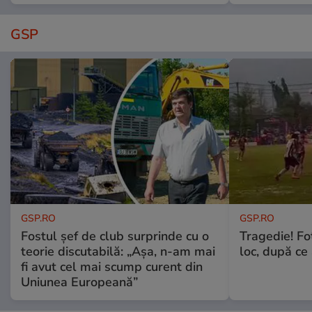
GSP
GSP.RO
GSP.RO
Fostul șef de club surprinde cu o
Tragedie! Fo
teorie discutabilă: „Așa, n-am mai
loc, după ce 
fi avut cel mai scump curent din
Uniunea Europeană”