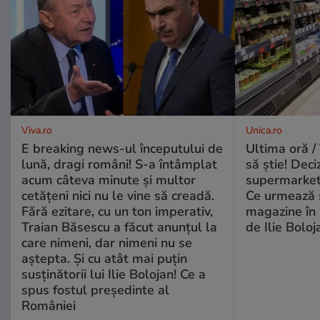
Viva.ro
Unica.ro
E breaking news-ul începutului de
Ultima oră / 
lună, dragi români! S-a întâmplat
să știe! Deci
acum câteva minute și multor
supermarketu
cetățeni nici nu le vine să creadă.
Ce urmează s
Fără ezitare, cu un ton imperativ,
magazine în 
Traian Băsescu a făcut anunțul la
de Ilie Boloj
care nimeni, dar nimeni nu se
aștepta. Și cu atât mai puțin
susținătorii lui Ilie Bolojan! Ce a
spus fostul președinte al
României