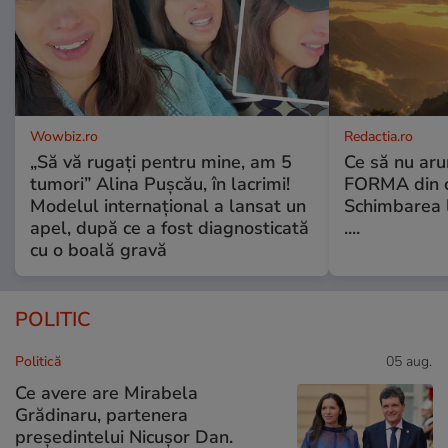
Wowbiz.ro
Redactia.ro
„Să vă rugați pentru mine, am 5
Ce să nu aru
tumori” Alina Pușcău, în lacrimi!
FORMA din c
Modelul internațional a lansat un
Schimbarea l
apel, după ce a fost diagnosticată
....
cu o boală gravă
POLITIC
Politică
05 aug.
Ce avere are Mirabela
Grădinaru, partenera
președintelui Nicușor Dan.