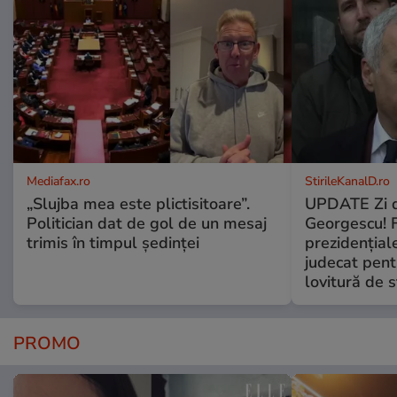
Mediafax.ro
StirileKanalD.ro
„Slujba mea este plictisitoare”.
UPDATE Zi d
Politician dat de gol de un mesaj
Georgescu! F
trimis în timpul ședinței
prezidențiale
judecat pent
lovitură de s
PROMO