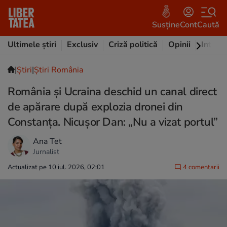
Susține
Cont
Caută
Ultimele știri
Exclusiv
Criză politică
Opinii
Intervi
|
Ştiri
|
Știri România
România și Ucraina deschid un canal direct
de apărare după explozia dronei din
Constanța. Nicușor Dan: „Nu a vizat portul”
Ana Tet
Jurnalist
Actualizat pe 10 iul. 2026, 02:01
4 comentarii