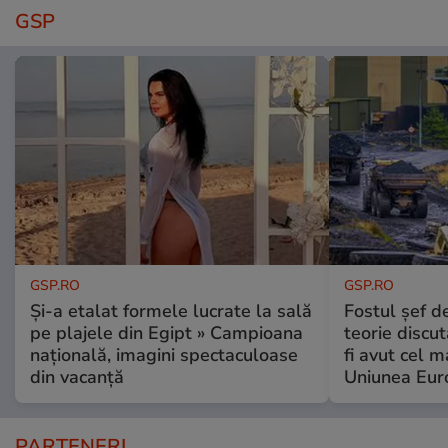
GSP
GSP.RO
GSP.RO
Și-a etalat formele lucrate la sală
Fostul șef d
pe plajele din Egipt » Campioana
teorie discu
națională, imagini spectaculoase
fi avut cel 
din vacanță
Uniunea Eur
PARTENERI