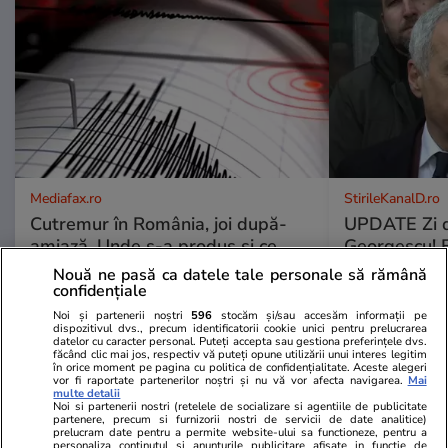
Mediafax.ro
StirileKanalD.ro
Cutremur în România, joi după-
UPDATE Zi d
amiază. Unde s-a produs și ce
Georgescu! F
magnitudine a avut
prezidențiale
Nouă ne pasă ca datele tale personale să rămână
judecat pent
confidențiale
lovitură de s
Noi și partenerii noștri
596
stocăm și/sau accesăm informații pe
dispozitivul dvs., precum identificatorii cookie unici pentru prelucrarea
datelor cu caracter personal. Puteți accepta sau gestiona preferințele dvs.
făcând clic mai jos, respectiv vă puteți opune utilizării unui interes legitim
în orice moment pe pagina cu politica de confidențialitate. Aceste alegeri
PROMO
vor fi raportate partenerilor noștri și nu vă vor afecta navigarea.
Mai
multe detalii
Noi si partenerii nostri (retelele de socializare si agentiile de publicitate
partenere, precum si furnizorii nostri de servicii de date analitice)
prelucram date pentru a permite website-ului sa functioneze, pentru a
personaliza continutul si anunturile publicitare afisate in functie de