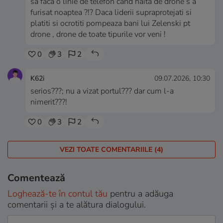
sa faca o linie de telefon cand haita de drone s a
furisat noaptea ?!? Daca liderii supraprotejati si
platiti si ocrotiti pompeaza bani lui Zelenski pt
drone , drone de toate tipurile vor veni !
0
3
2
K62i
09.07.2026, 10:30
serios???; nu a vizat portul??? dar cum l-a
nimerit???!
0
3
2
VEZI TOATE COMENTARIILE (4)
Comentează
Loghează-te în contul tău
pentru a adăuga
comentarii și a te alătura dialogului.