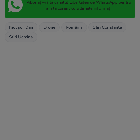
Abonați-vă la canalul Libertatea de WhatsApp pentru
a fi la curent cu ultimele informații
Nicușor Dan
Drone
România
Stiri Constanta
Stiri Ucraina