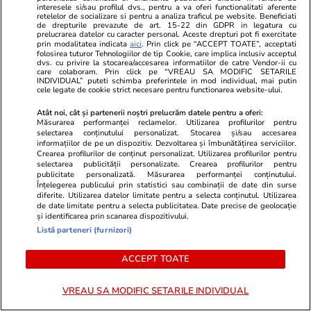
interesele si/sau profilul dvs., pentru a va oferi functionalitati aferente
retelelor de socializare si pentru a analiza traficul pe website. Beneficiati
de drepturile prevazute de art. 15-22 din GDPR in legatura cu
prelucrarea datelor cu caracter personal. Aceste drepturi pot fi exercitate
prin modalitatea indicata
aici
. Prin click pe “ACCEPT TOATE”, acceptati
folosirea tuturor Tehnologiilor de tip Cookie, care implica inclusiv acceptul
dvs. cu privire la stocarea/accesarea informatiilor de catre Vendor-ii cu
care colaboram. Prin click pe “VREAU SA MODIFIC SETARILE
INDIVIDUAL” puteti schimba preferintele in mod individual, mai putin
cele legate de cookie strict necesare pentru functionarea website-ului.
Atât noi, cât și partenerii noștri prelucrăm datele pentru a oferi:
Măsurarea performanței reclamelor. Utilizarea profilurilor pentru
selectarea conținutului personalizat. Stocarea și/sau accesarea
Advertorial
Advertorial
informațiilor de pe un dispozitiv. Dezvoltarea și îmbunătățirea serviciilor.
Smart is the new chic: Cum ne
Înscrie-te ac
Crearea profilurilor de conținut personalizat. Utilizarea profilurilor pentru
selectarea publicității personalizate. Crearea profilurilor pentru
ajută tehnologia să ne reinventăm
voucher de 5
publicitate personalizată. Măsurarea performanței conținutului.
Înțelegerea publicului prin statistici sau combinații de date din surse
diferite. Utilizarea datelor limitate pentru a selecta conținutul. Utilizarea
de date limitate pentru a selecta publicitatea. Date precise de geolocație
PARTENERI
și identificarea prin scanarea dispozitivului.
Listă parteneri (furnizori)
ACCEPT TOATE
VREAU SA MODIFIC SETARILE INDIVIDUAL