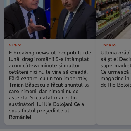
Viva.ro
Unica.ro
E breaking news-ul începutului de
Ultima oră / 
lună, dragi români! S-a întâmplat
să știe! Deci
acum câteva minute și multor
supermarketu
cetățeni nici nu le vine să creadă.
Ce urmează s
Fără ezitare, cu un ton imperativ,
magazine în 
Traian Băsescu a făcut anunțul la
de Ilie Boloj
care nimeni, dar nimeni nu se
aștepta. Și cu atât mai puțin
susținătorii lui Ilie Bolojan! Ce a
spus fostul președinte al
României