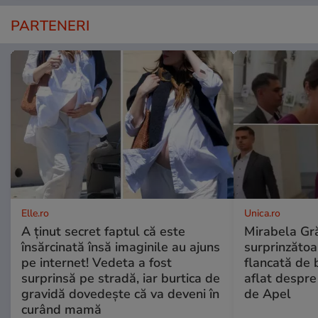
PARTENERI
Elle.ro
Unica.ro
A ținut secret faptul că este
Mirabela Gră
însărcinată însă imaginile au ajuns
surprinzătoar
pe internet! Vedeta a fost
flancată de 
surprinsă pe stradă, iar burtica de
aflat despre
gravidă dovedește că va deveni în
de Apel
curând mamă