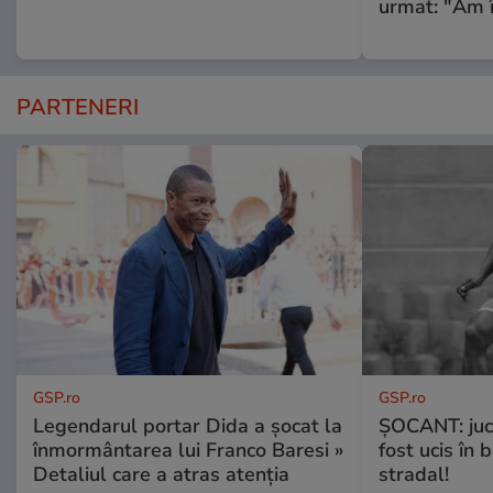
urmat: "Am 
PARTENERI
GSP.ro
GSP.ro
Legendarul portar Dida a șocat la
ȘOCANT: jucă
înmormântarea lui Franco Baresi »
fost ucis în 
Detaliul care a atras atenția
stradal!