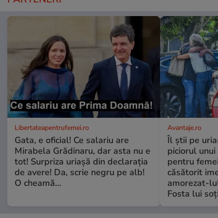
Libertateapentrufemei.ro
Avantaje.ro
Gata, e oficial! Ce salariu are
Îl știi pe ur
Mirabela Grădinaru, dar asta nu e
piciorul unui
tot! Surpriza uriașă din declarația
pentru femei
de avere! Da, scrie negru pe alb!
căsătorit ime
O cheamă…
amorezat-lul
Fosta lui soț