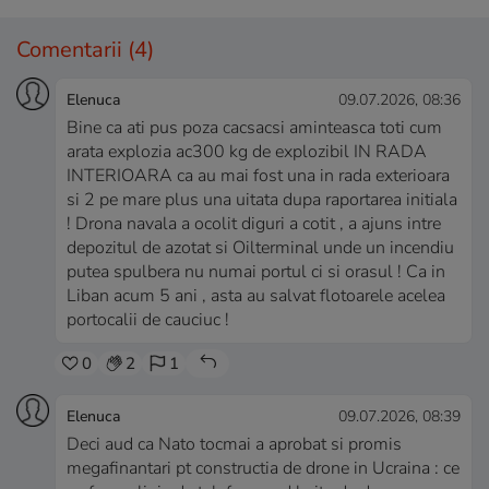
Comentarii
(4)
Elenuca
09.07.2026, 08:36
Bine ca ati pus poza cacsacsi aminteasca toti cum
arata explozia ac300 kg de explozibil IN RADA
INTERIOARA ca au mai fost una in rada exterioara
si 2 pe mare plus una uitata dupa raportarea initiala
! Drona navala a ocolit diguri a cotit , a ajuns intre
depozitul de azotat si Oilterminal unde un incendiu
putea spulbera nu numai portul ci si orasul ! Ca in
Liban acum 5 ani , asta au salvat flotoarele acelea
portocalii de cauciuc !
0
2
1
Elenuca
09.07.2026, 08:39
Deci aud ca Nato tocmai a aprobat si promis
megafinantari pt constructia de drone in Ucraina : ce