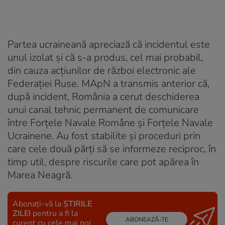
Partea ucraineană apreciază că incidentul este
unul izolat și că s-a produs, cel mai probabil,
din cauza acțiunilor de război electronic ale
Federației Ruse. MApN a transmis anterior că,
după incident, România a cerut deschiderea
unui canal tehnic permanent de comunicare
între Forțele Navale Române și Forțele Navale
Ucrainene. Au fost stabilite și proceduri prin
care cele două părți să se informeze reciproc, în
timp util, despre riscurile care pot apărea în
Marea Neagră.
Abonați-vă la
ȘTIRILE
ZILEI
pentru a fi la
ABONEAZĂ-TE
curent cu cele mai noi