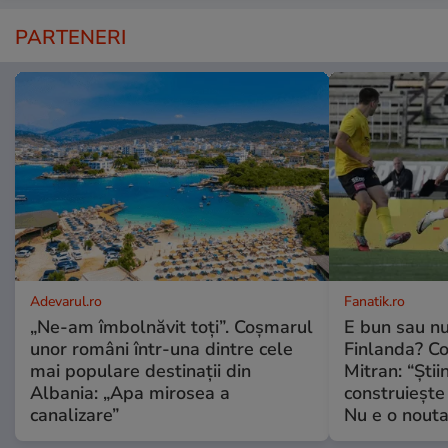
PARTENERI
Adevarul.ro
Fanatik.ro
„Ne-am îmbolnăvit toți”. Coșmarul
E bun sau nu
unor români într-una dintre cele
Finlanda? Co
mai populare destinații din
Mitran: “Știi
Albania: „Apa mirosea a
construiește v
canalizare”
Nu e o noutat