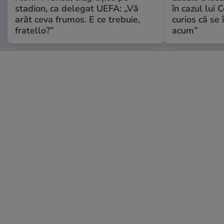
stadion, ca delegat UEFA: „Vă
în cazul lui 
arăt ceva frumos. E ce trebuie,
curios că se
fratello?”
acum”