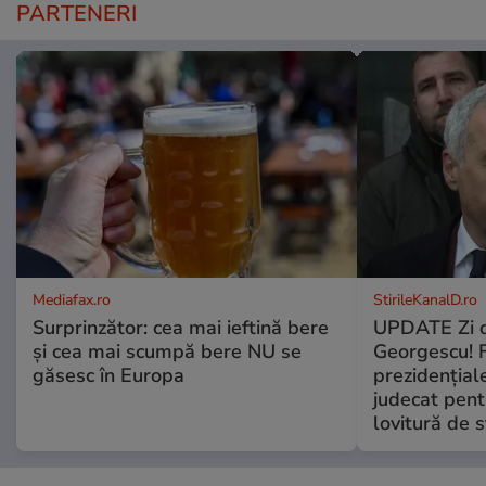
PARTENERI
Mediafax.ro
StirileKanalD.ro
Surprinzător: cea mai ieftină bere
UPDATE Zi d
și cea mai scumpă bere NU se
Georgescu! F
găsesc în Europa
prezidențiale
judecat pent
lovitură de s