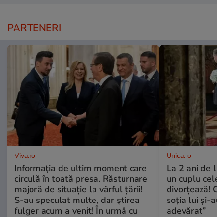
PARTENERI
Viva.ro
Unica.ro
Informația de ultim moment care
La 2 ani de 
circulă în toată presa. Răsturnare
un cuplu ce
majoră de situație la vârful țării!
divorțează! C
S-au speculat multe, dar știrea
soția lui și-
fulger acum a venit! În urmă cu
adevărat”