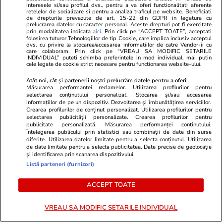
interesele si/sau profilul dvs., pentru a va oferi functionalitati aferente
retelelor de socializare si pentru a analiza traficul pe website. Beneficiati
Horoscop
07 aug.
de drepturile prevazute de art. 15-22 din GDPR in legatura cu
prelucrarea datelor cu caracter personal. Aceste drepturi pot fi exercitate
Horoscop 8 august 2026.
prin modalitatea indicata
aici
. Prin click pe “ACCEPT TOATE”, acceptati
folosirea tuturor Tehnologiilor de tip Cookie, care implica inclusiv acceptul
Fecioarele sunt pregătite să-și
dvs. cu privire la stocarea/accesarea informatiilor de catre Vendor-ii cu
care colaboram. Prin click pe “VREAU SA MODIFIC SETARILE
asume o creștere mai lentă și
INDIVIDUAL” puteti schimba preferintele in mod individual, mai putin
cele legate de cookie strict necesare pentru functionarea website-ului.
anumite limitări în schimbul
Atât noi, cât și partenerii noștri prelucrăm datele pentru a oferi:
stabilității
Măsurarea performanței reclamelor. Utilizarea profilurilor pentru
selectarea conținutului personalizat. Stocarea și/sau accesarea
informațiilor de pe un dispozitiv. Dezvoltarea și îmbunătățirea serviciilor.
Crearea profilurilor de conținut personalizat. Utilizarea profilurilor pentru
Bani și Afaceri
03 aug.
selectarea publicității personalizate. Crearea profilurilor pentru
publicitate personalizată. Măsurarea performanței conținutului.
Înțelegerea publicului prin statistici sau combinații de date din surse
diferite. Utilizarea datelor limitate pentru a selecta conținutul. Utilizarea
de date limitate pentru a selecta publicitatea. Date precise de geolocație
Cine poate retrage banii din
și identificarea prin scanarea dispozitivului.
contul unei persoane decedate
Listă parteneri (furnizori)
ACCEPT TOATE
VREAU SA MODIFIC SETARILE INDIVIDUAL
Lifestyle
06 aug.