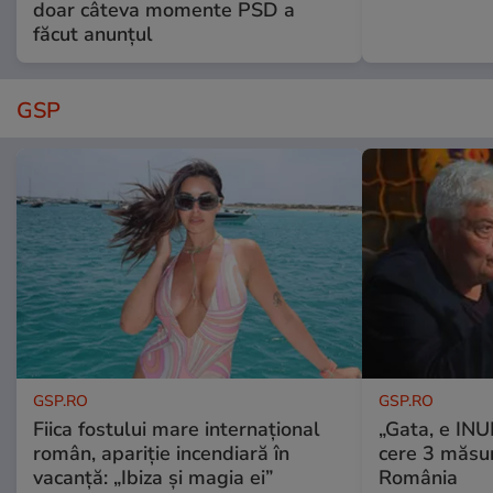
doar câteva momente PSD a
făcut anunțul
GSP
GSP.RO
GSP.RO
Fiica fostului mare internațional
„Gata, e IN
român, apariție incendiară în
cere 3 măsu
vacanță: „Ibiza și magia ei”
România