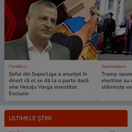
Fanatik.ro
Spotmedia.ro
Șeful din SuperLiga a anunțat în
Trump spune 
direct că el se dă la o parte dacă
electrice au 
vine Neluțu Varga investitor.
stârnește val
Exclusiv
ULTIMELE ȘTIRI