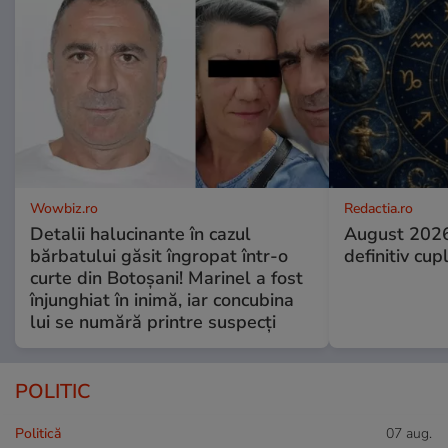
Wowbiz.ro
Redactia.ro
Detalii halucinante în cazul
August 2026
bărbatului găsit îngropat într-o
definitiv cup
curte din Botoșani! Marinel a fost
înjunghiat în inimă, iar concubina
lui se numără printre suspecți
POLITIC
Politică
07 aug.