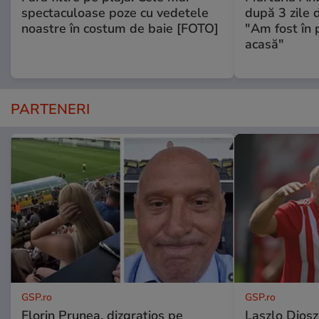
spectaculoase poze cu vedetele
după 3 zile d
noastre în costum de baie [FOTO]
"Am fost în p
acasă"
PARTENERI
GSP.ro
GSP.ro
Florin Prunea, dizgrațios pe
Laszlo Diosz