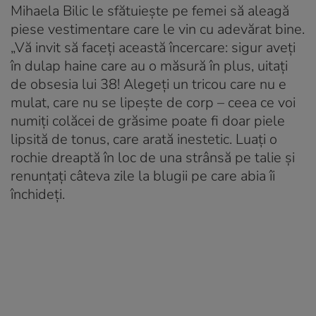
Mihaela Bilic le sfătuiește pe femei să aleagă
piese vestimentare care le vin cu adevărat bine.
„Vă invit să faceți această încercare: sigur aveți
în dulap haine care au o măsură în plus, uitați
de obsesia lui 38! Alegeți un tricou care nu e
mulat, care nu se lipește de corp – ceea ce voi
numiți colăcei de grăsime poate fi doar piele
lipsită de tonus, care arată inestetic. Luați o
rochie dreaptă în loc de una strânsă pe talie și
renunțați câteva zile la blugii pe care abia îi
închideți.