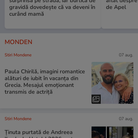
surprinsă pe stradă, iar burtica de
aflat despre
gravidă dovedește că va deveni în
de Apel
curând mamă
MONDEN
Stiri Mondene
07 aug.
Paula Chirilă, imagini romantice
alături de iubit în vacanța din
Grecia. Mesajul emoționant
transmis de actriță
Stiri Mondene
07 aug.
Ținuta purtată de Andreea