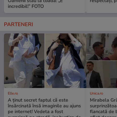
Oamenii stau la coadă: „E
respectați, p
incredibil!” FOTO
PARTENERI
Elle.ro
Unica.ro
A ținut secret faptul că este
Mirabela Gră
însărcinată însă imaginile au ajuns
surprinzătoar
pe internet! Vedeta a fost
flancată de 