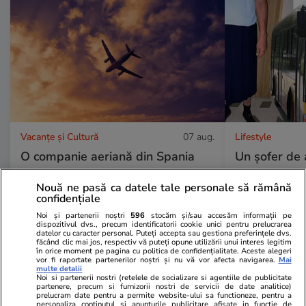
Vacanțe și Cultură
07 aug.
Lifestyle
O companie aeriană din Spania
Un șofer de 
lansează un zbor special pentru
muncă în fus
Nouă ne pasă ca datele tale personale să rămână
cei care vor să vadă eclipsa solară
vestimentar i
confidențiale
din cer
scurți: „E gr
Noi și partenerii noștri
596
stocăm și/sau accesăm informații pe
dispozitivul dvs., precum identificatorii cookie unici pentru prelucrarea
datelor cu caracter personal. Puteți accepta sau gestiona preferințele dvs.
făcând clic mai jos, respectiv vă puteți opune utilizării unui interes legitim
în orice moment pe pagina cu politica de confidențialitate. Aceste alegeri
vor fi raportate partenerilor noștri și nu vă vor afecta navigarea.
Mai
multe detalii
Noi si partenerii nostri (retelele de socializare si agentiile de publicitate
partenere, precum si furnizorii nostri de servicii de date analitice)
prelucram date pentru a permite website-ului sa functioneze, pentru a
personaliza continutul si anunturile publicitare afisate in functie de