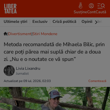
Susține
Cont
Caută
Ultimele știri
Exclusiv
Criză politică
Opinii
Intervi
|
Divertisment
|
Stiri Mondene
Metoda recomandată de Mihaela Bilic, prin
care poți părea mai suplă chiar de a doua
zi. „Nu e o noutate ce vă spun”
Livia Lixandru
Jurnalist
Actualizat pe 09 iul. 2026, 02:03
Comentează