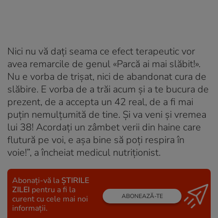
Nici nu vă dați seama ce efect terapeutic vor
avea remarcile de genul «Parcă ai mai slăbit!».
Nu e vorba de trișat, nici de abandonat cura de
slăbire. E vorba de a trăi acum și a te bucura de
prezent, de a accepta un 42 real, de a fi mai
puțin nemulțumită de tine. Și va veni și vremea
lui 38! Acordați un zâmbet verii din haine care
flutură pe voi, e așa bine să poți respira în
voie!”, a încheiat medicul nutriționist.
Abonați-vă la
ȘTIRILE
ZILEI
pentru a fi la
ABONEAZĂ-TE
curent cu cele mai noi
informații.