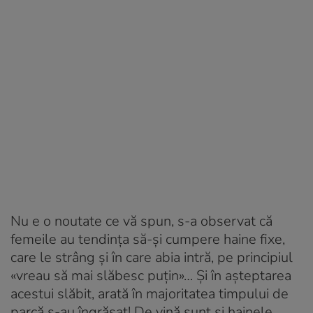
Nu e o noutate ce vă spun, s-a observat că
femeile au tendința să-și cumpere haine fixe,
care le strâng și în care abia intră, pe principiul
«vreau să mai slăbesc puțin»… Și în așteptarea
acestui slăbit, arată în majoritatea timpului de
parcă s-au îngrășat! De vină sunt și hainele