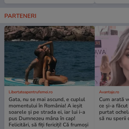
PARTENERI
Libertateapentrufemei.ro
Avantaje.ro
Gata, nu se mai ascund, e cuplul
Cum arată v
momentului în România! A ieșit
ce și-a făcut
soarele și pe strada ei, iar lui i-a
purtat ochel
pus Dumnezeu mâna în cap!
să nu sperii c
Felicitări, să fiți fericiți! Că frumoși