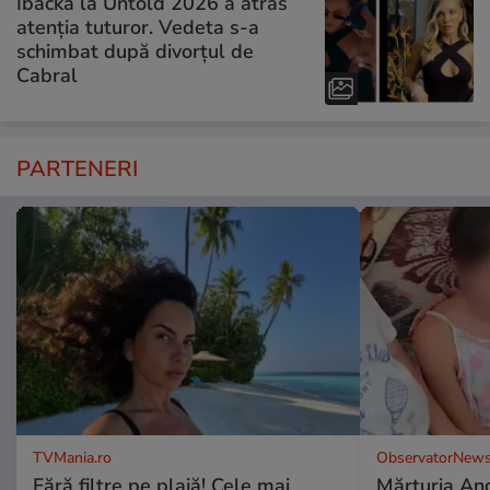
Ibacka la Untold 2026 a atras
atenția tuturor. Vedeta s-a
schimbat după divorțul de
Cabral
PARTENERI
TVMania.ro
ObservatorNews
Fără filtre pe plajă! Cele mai
Mărturia And