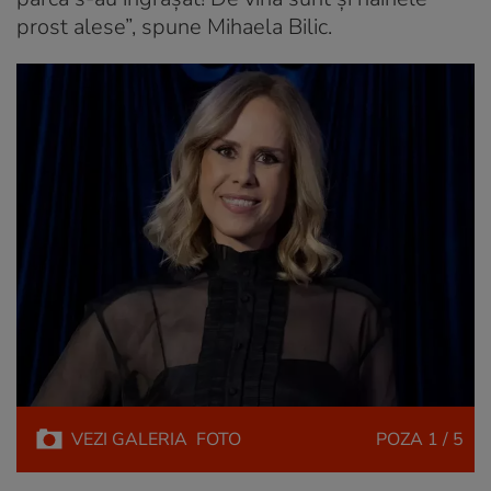
prost alese”, spune Mihaela Bilic.
VEZI
GALERIA
FOTO
POZA
1 / 5