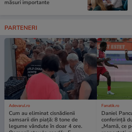
măsuri importante
PARTENERI
Adevarul.ro
Fanatik.ro
Cum au eliminat cisnădienii
Daniel Pancu
samsarii din piață: 8 tone de
conferință d
legume vândute în doar 4 ore.
„Mamă, ce p