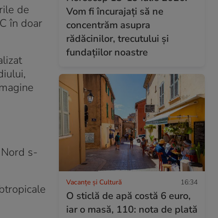
rile de
Vom fi încurajați să ne
°C în doar
concentrăm asupra
rădăcinilor, trecutului și
fundațiilor noastre
lizat
iului,
 imagine
e Nord s-
Vacanțe și Cultură
16:34
btropicale
O sticlă de apă costă 6 euro,
iar o masă, 110: nota de plată