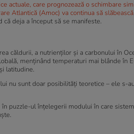
ce actuale, care prognozează o schimbare simi
urare Atlantică (Amoc) va continua să slăbească
 că deja a început să se manifeste.
rea căldurii, a nutrienților și a carbonului în O
globală, menținând temperaturi mai blânde în 
i latitudine.
lui nu sunt doar posibilități teoretice – ele s-a
în puzzle-ul înțelegerii modului în care sistem
uște.