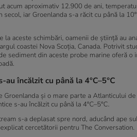
eput acum aproximativ 12.900 de ani, temperatu
 secol, iar Groenlanda s-a răcit cu până la 10
 la aceste schimbări, oamenii de știință au ana
rgul coastei Nova Scoția, Canada. Potrivit stud
le de sediment din aceste probe marine oferă o
ioadă.
s-au încălzit cu până la 4°C–5°C
ce Groenlanda și o mare parte a Atlanticului d
ntice s-au încălzit cu până la 4°C–5°C.
Stream s-a deplasat spre nord, aducând ape su
explicat cercetătorii pentru The Conversation.