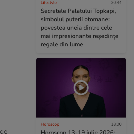
Lifestyle
20:44
Secretele Palatului Topkapi,
simbolul puterii otomane:
povestea uneia dintre cele
mai impresionante reședințe
regale din lume
Horoscop
18:00
 de
Horoscop 13-19 iulie 2026: