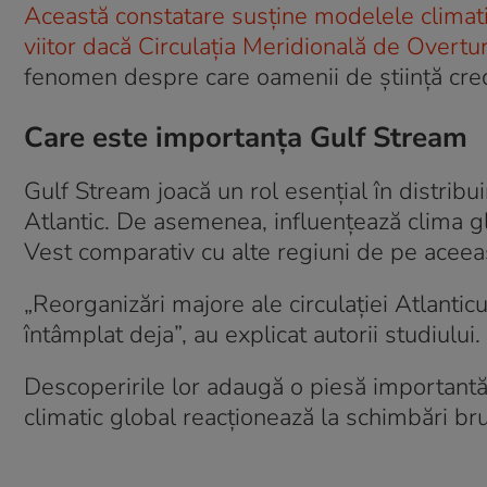
Această constatare susține modelele climati
viitor dacă Circulația Meridională de Overt
fenomen despre care oamenii de știință cred
Care este importanța Gulf Stream
Gulf Stream joacă un rol esențial în distribui
Atlantic. De asemenea, influențează clima 
Vest comparativ cu alte regiuni de pe aceeaș
„Reorganizări majore ale circulației Atlanticu
întâmplat deja”, au explicat autorii studiului.
Descoperirile lor adaugă o piesă importantă 
climatic global reacționează la schimbări br