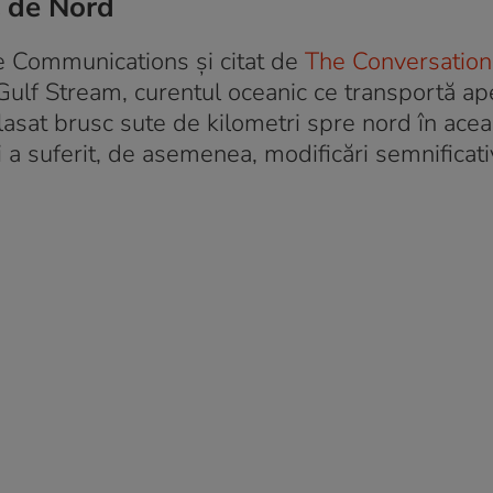
l de Nord
ure Communications și citat de
The Conversation
 Gulf Stream, curentul oceanic ce transportă ap
plasat brusc sute de kilometri spre nord în acea
i a suferit, de asemenea, modificări semnificati