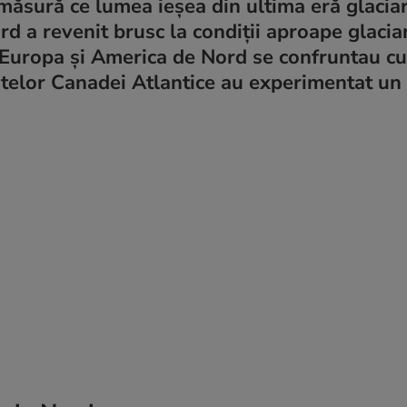
măsură ce lumea ieșea din ultima eră glaciar
rd a revenit brusc la condiții aproape glaciar
e Europa și America de Nord se confruntau cu
astelor Canadei Atlantice au experimentat u