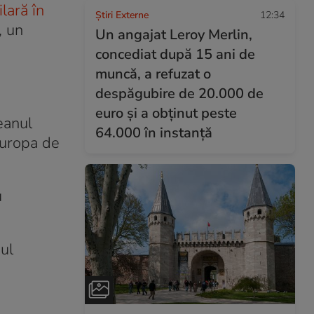
lară în
Știri Externe
12:34
, un
Un angajat Leroy Merlin,
concediat după 15 ani de
muncă, a refuzat o
despăgubire de 20.000 de
euro și a obținut peste
ceanul
64.000 în instanță
Europa de
u
ul