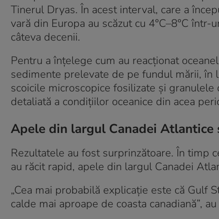
Tinerul Dryas. În acest interval, care a înc
vară din Europa au scăzut cu 4°C–8°C într-un
câteva decenii.
Pentru a înțelege cum au reacționat oceanele
sedimente prelevate de pe fundul mării, în la
scoicile microscopice fosilizate și granule
detaliată a condițiilor oceanice din acea per
Apele din largul Canadei Atlantice 
Rezultatele au fost surprinzătoare. În timp 
au răcit rapid, apele din largul Canadei Atla
„Cea mai probabilă explicație este că Gulf 
calde mai aproape de coasta canadiană”, au 