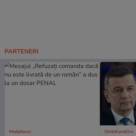
PARTENERI
Mediafax.ro
StirileKanalD.ro