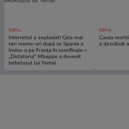
GSP.ro
GSP.ro
Internetul a explodat! Cele mai
Cauza morții
tari meme-uri după ce Spania a
a dezvăluit 
învins-o pe Franța în semifinale »
„Dictatorul” Mbappe a devenit
bebelușul lui Yamal