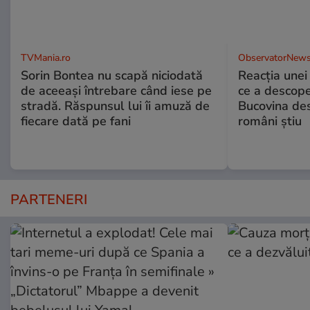
TVMania.ro
ObservatorNews
Sorin Bontea nu scapă niciodată
Reacția unei
de aceeași întrebare când iese pe
ce a descope
stradă. Răspunsul lui îi amuză de
Bucovina des
fiecare dată pe fani
români știu
PARTENERI