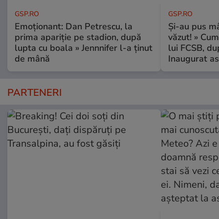
GSP.RO
GSP.RO
Emoționant: Dan Petrescu, la
Și-au pus mâ
prima apariție pe stadion, după
văzut! » Cum
lupta cu boala » Jennnifer l-a ținut
lui FCSB, du
de mână
Inaugurat as
PARTENERI