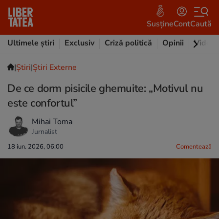
Susține
Cont
Caută
Ultimele știri
Exclusiv
Criză politică
Opinii
Video
|
Ştiri
|
Știri Externe
De ce dorm pisicile ghemuite: „Motivul nu
este confortul”
Mihai Toma
Jurnalist
18 iun. 2026, 06:00
Comentează