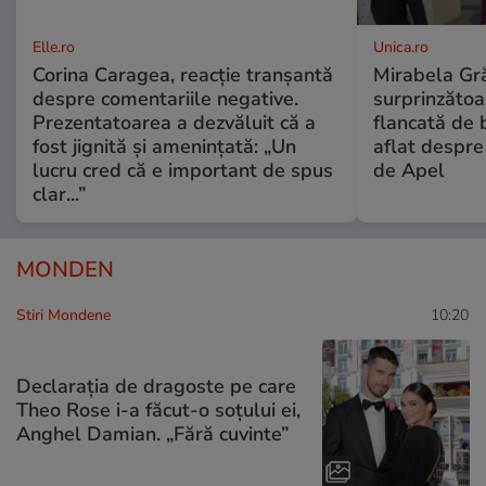
Elle.ro
Unica.ro
Corina Caragea, reacție tranșantă
Mirabela Gră
despre comentariile negative.
surprinzătoar
Prezentatoarea a dezvăluit că a
flancată de 
fost jignită și amenințată: „Un
aflat despre
lucru cred că e important de spus
de Apel
clar...”
MONDEN
Stiri Mondene
10:20
Declarația de dragoste pe care
Theo Rose i-a făcut-o soțului ei,
Anghel Damian. „Fără cuvinte”