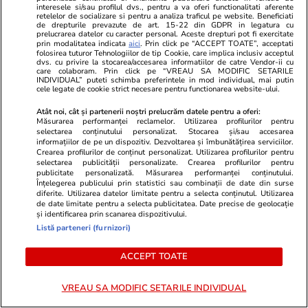
interesele si/sau profilul dvs., pentru a va oferi functionalitati aferente
intrat în Cartea Recordurilor, în
termenii unei
retelelor de socializare si pentru a analiza traficul pe website. Beneficiati
de drepturile prevazute de art. 15-22 din GDPR in legatura cu
SUA
modifice un 
prelucrarea datelor cu caracter personal. Aceste drepturi pot fi exercitate
prin modalitatea indicata
aici
. Prin click pe “ACCEPT TOATE”, acceptati
convine
folosirea tuturor Tehnologiilor de tip Cookie, care implica inclusiv acceptul
dvs. cu privire la stocarea/accesarea informatiilor de catre Vendor-ii cu
care colaboram. Prin click pe “VREAU SA MODIFIC SETARILE
INDIVIDUAL” puteti schimba preferintele in mod individual, mai putin
cele legate de cookie strict necesare pentru functionarea website-ului.
Horoscop
17 iul.
Atât noi, cât și partenerii noștri prelucrăm datele pentru a oferi:
Măsurarea performanței reclamelor. Utilizarea profilurilor pentru
Horoscop 18 iulie 2026.
selectarea conținutului personalizat. Stocarea și/sau accesarea
informațiilor de pe un dispozitiv. Dezvoltarea și îmbunătățirea serviciilor.
Vărsătorii ar vrea să răstoarne
Crearea profilurilor de conținut personalizat. Utilizarea profilurilor pentru
selectarea publicității personalizate. Crearea profilurilor pentru
termenii unei înțelegeri, să
publicitate personalizată. Măsurarea performanței conținutului.
modifice un acord care nu le mai
Înțelegerea publicului prin statistici sau combinații de date din surse
diferite. Utilizarea datelor limitate pentru a selecta conținutul. Utilizarea
convine
de date limitate pentru a selecta publicitatea. Date precise de geolocație
și identificarea prin scanarea dispozitivului.
Listă parteneri (furnizori)
Vacanțe și Cultură
17 iul.
ACCEPT TOATE
Ce nume se sărbătoresc de
VREAU SA MODIFIC SETARILE INDIVIDUAL