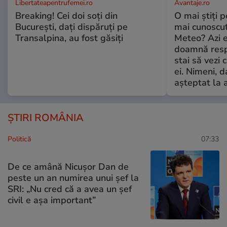
Libertateapentrufemei.ro
Avantaje.ro
Breaking! Cei doi soți din
O mai știți 
București, dați dispăruți pe
mai cunoscu
Transalpina, au fost găsiți
Meteo? Azi e
doamnă respe
stai să vezi 
ei. Nimeni, d
așteptat la 
ȘTIRI ROMÂNIA
Politică
07:33
De ce amână Nicușor Dan de
peste un an numirea unui șef la
SRI: „Nu cred că a avea un şef
civil e așa important”