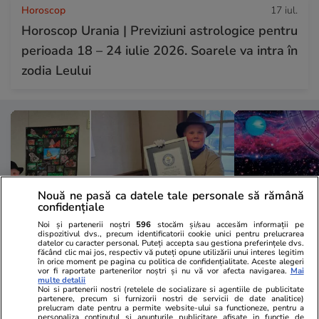
Horoscop
17 iul.
Horoscop Urania | Previziuni astrologice pentru
perioada 18 – 24 iulie 2026. Soarele va intra în
zodia Leului
Nouă ne pasă ca datele tale personale să rămână
confidențiale
Noi și partenerii noștri
596
stocăm și/sau accesăm informații pe
dispozitivul dvs., precum identificatorii cookie unici pentru prelucrarea
datelor cu caracter personal. Puteți accepta sau gestiona preferințele dvs.
făcând clic mai jos, respectiv vă puteți opune utilizării unui interes legitim
în orice moment pe pagina cu politica de confidențialitate. Aceste alegeri
vor fi raportate partenerilor noștri și nu vă vor afecta navigarea.
Mai
Lifestyle
08:20
Horoscop
multe detalii
Noi si partenerii nostri (retelele de socializare si agentiile de publicitate
Un copil de 9 ani, pasionat de
Horoscop 18 
partenere, precum si furnizorii nostri de servicii de date analitice)
prelucram date pentru a permite website-ului sa functioneze, pentru a
dinozauri, a deschis un muzeu și a
Vărsătorii a
personaliza continutul si anunturile publicitare afisate in functie de