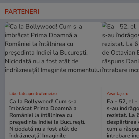
PARTENERI
Libertateapentrufemei.ro
Avantaje.ro
Ca la Bollywood! Cum s-a
Ea - 52, el 
îmbrăcat Prima Doamnă a
s-au îndrăgos
României la întâlnirea cu
rezistat. La 
președinta Indiei la București.
despărțirea 
Niciodată nu a fost atât de
cum a răspu
îndrăzneață! Imaginile
întrebare i