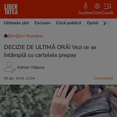
Susține
Cont
Caută
Ultimele știri
Exclusiv
Criză politică
Opinii
Video
|
Ştiri
|
Știri România
DECIZIE DE ULTIMĂ ORĂ! Vezi ce se
întâmplă cu cartelele prepay
Adrian Văduva
09 apr. 2014, 11:34
Comentează