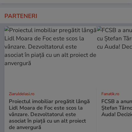
PARTENERI
ZiaruldeIasi.ro
Fanatik.ro
Proiectul imobiliar pregătit lângă
FCSB a anunț
Lidl Moara de Foc este scos la
Ștefan Târn
vânzare. Dezvoltatorul este
Auda! Decizi
asociat în piață cu un alt proiect
de anvergură