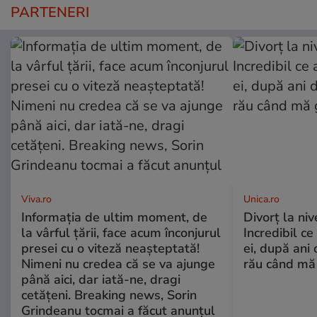
PARTENERI
Viva.ro
Unica.ro
Informația de ultim moment, de
Divorț la nive
la vârful țării, face acum înconjurul
Incredibil ce
presei cu o viteză neașteptată!
ei, după ani 
Nimeni nu credea că se va ajunge
rău când mă
până aici, dar iată-ne, dragi
cetățeni. Breaking news, Sorin
Grindeanu tocmai a făcut anunțul