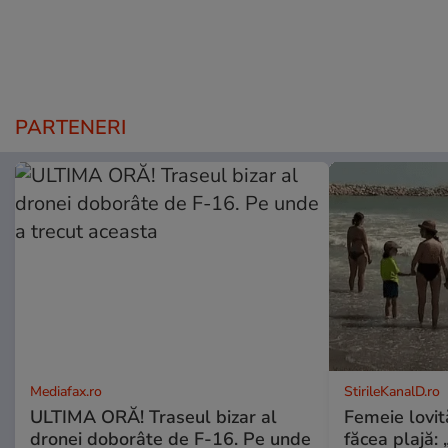
PARTENERI
Mediafax.ro
StirileKanalD.ro
ULTIMA ORĂ! Traseul bizar al
Femeie lovit
dronei doborâte de F-16. Pe unde
făcea plajă: „