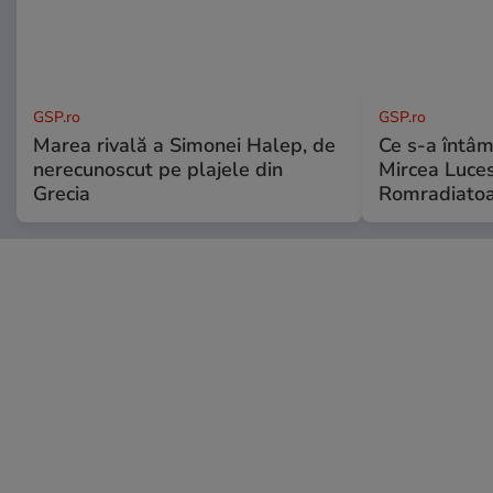
GSP.ro
GSP.ro
Marea rivală a Simonei Halep, de
Ce s-a întâmp
nerecunoscut pe plajele din
Mircea Luces
Grecia
Romradiatoa