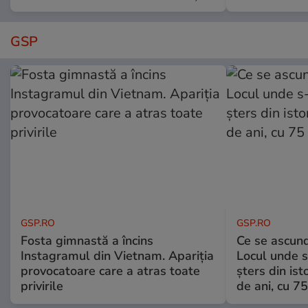
GSP
GSP.RO
GSP.RO
Fosta gimnastă a încins
Ce se ascund
Instagramul din Vietnam. Apariția
Locul unde s-
provocatoare care a atras toate
șters din ist
privirile
de ani, cu 7