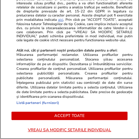
Comunismului
interesele si/sau profilul dvs., pentru a va oferi functionalitati aferente
retelelor de socializare si pentru a analiza traficul pe website. Beneficiati
de drepturile prevazute de art. 15-22 din GDPR in legatura cu
prelucrarea datelor cu caracter personal. Aceste drepturi pot fi exercitate
Știri România
20:09
prin modalitatea indicata
aici
. Prin click pe “ACCEPT TOATE”, acceptati
folosirea tuturor Tehnologiilor de tip Cookie, care implica inclusiv acceptul
dvs. cu privire la stocarea/accesarea informatiilor de catre Vendor-ii cu
care colaboram. Prin click pe “VREAU SA MODIFIC SETARILE
Avertizări nowcasting ANM de
INDIVIDUAL” puteti schimba preferintele in mod individual, mai putin
cele legate de cookie strict necesare pentru functionarea website-ului.
vreme severă imediată. Lista
localităților vizate de fenomene
Atât noi, cât și partenerii noștri prelucrăm datele pentru a oferi:
Măsurarea performanței reclamelor. Utilizarea profilurilor pentru
meteo periculoase
selectarea conținutului personalizat. Stocarea și/sau accesarea
informațiilor de pe un dispozitiv. Dezvoltarea și îmbunătățirea serviciilor.
Crearea profilurilor de conținut personalizat. Utilizarea profilurilor pentru
selectarea publicității personalizate. Crearea profilurilor pentru
publicitate personalizată. Măsurarea performanței conținutului.
Înțelegerea publicului prin statistici sau combinații de date din surse
Știri România
19:34
diferite. Utilizarea datelor limitate pentru a selecta conținutul. Utilizarea
de date limitate pentru a selecta publicitatea. Date precise de geolocație
și identificarea prin scanarea dispozitivului.
Semnalul de alarmă tras de
Listă parteneri (furnizori)
șeful Armatei: „Situația de
securitate a României va fi în
ACCEPT TOATE
continuare destul de critică”
VREAU SA MODIFIC SETARILE INDIVIDUAL