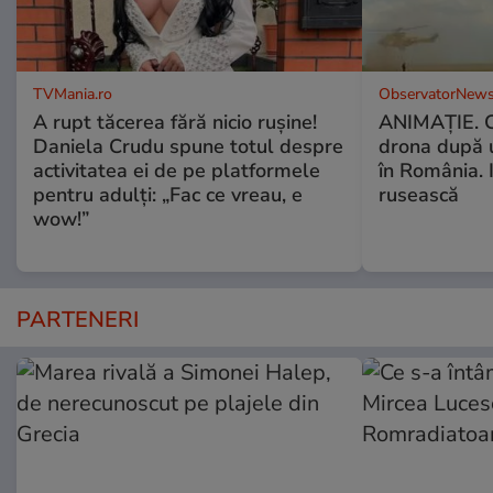
TVMania.ro
ObservatorNews
A rupt tăcerea fără nicio rușine!
ANIMAŢIE. C
Daniela Crudu spune totul despre
drona după 
activitatea ei de pe platformele
în România. In
pentru adulți: „Fac ce vreau, e
rusească
wow!”
PARTENERI