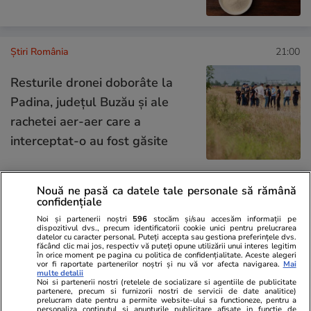
Știri România
21:00
Resturile dronei doborâte la
Padina, județul Buzău și ale
rachetei aer-aer care a
interceptat-o au fost găsite
Nouă ne pasă ca datele tale personale să rămână
Știri România
20:32
confidențiale
Bustul lui Adrian Păunescu din
Noi și partenerii noștri
596
stocăm și/sau accesăm informații pe
dispozitivul dvs., precum identificatorii cookie unici pentru prelucrarea
Parcul Grădina Icoanei ar putea
datelor cu caracter personal. Puteți accepta sau gestiona preferințele dvs.
făcând clic mai jos, respectiv vă puteți opune utilizării unui interes legitim
fi retras. Motivele din spatele
în orice moment pe pagina cu politica de confidențialitate. Aceste alegeri
vor fi raportate partenerilor noștri și nu vă vor afecta navigarea.
Mai
solicitării Institutului de
multe detalii
Noi si partenerii nostri (retelele de socializare si agentiile de publicitate
Investigare a Crimelor
partenere, precum si furnizorii nostri de servicii de date analitice)
prelucram date pentru a permite website-ului sa functioneze, pentru a
personaliza continutul si anunturile publicitare afisate in functie de