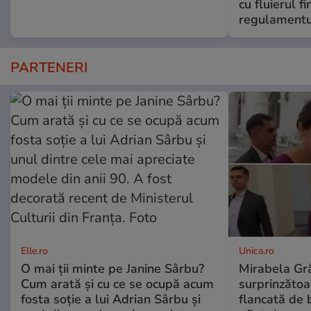
cu fluierul f
regulamentul
PARTENERI
Elle.ro
Unica.ro
O mai ții minte pe Janine Sârbu?
Mirabela Gră
Cum arată și cu ce se ocupă acum
surprinzătoar
fosta soție a lui Adrian Sârbu și
flancată de 