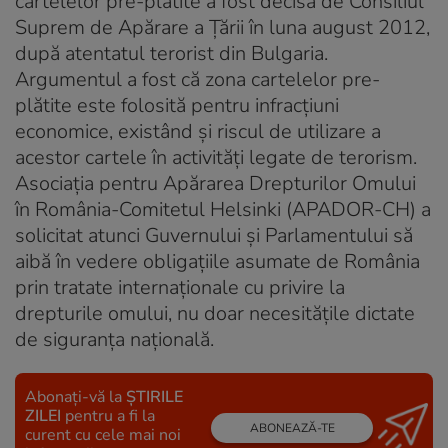
cartelelor pre-plătite a fost decisă de Consiliul
Suprem de Apărare a Ţării în luna august 2012,
după atentatul terorist din Bulgaria.
Argumentul a fost că zona cartelelor pre-
plătite este folosită pentru infracţiuni
economice, existând şi riscul de utilizare a
acestor cartele în activităţi legate de terorism.
Asociația pentru Apărarea Drepturilor Omului
în România-Comitetul Helsinki (APADOR-CH) a
solicitat atunci Guvernului şi Parlamentului să
aibă în vedere obligaţiile asumate de România
prin tratate internaţionale cu privire la
drepturile omului, nu doar necesităţile dictate
de siguranţa naţională.
Abonați-vă la
ȘTIRILE
ZILEI
pentru a fi la
ABONEAZĂ-TE
curent cu cele mai noi