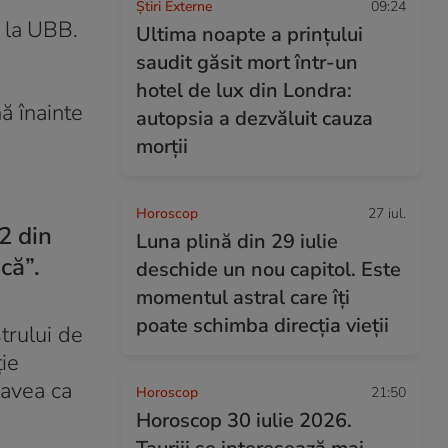
Știri Externe
09:24
r la UBB.
Ultima noapte a prințului
saudit găsit mort într-un
hotel de lux din Londra:
ă înainte
autopsia a dezvăluit cauza
morții
Horoscop
27 iul.
2 din
Luna plină din 29 iulie
ică”.
deschide un nou capitol. Este
momentul astral care îți
poate schimba direcția vieții
trului de
ție
 avea ca
Horoscop
21:50
Horoscop 30 iulie 2026.