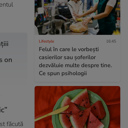
entul
Lifestyle
16:45
iii
Felul în care le vorbești
casierilor sau șoferilor
s on
dezvăluie multe despre tine.
Ce spun psihologii
.
ic”
st făcută