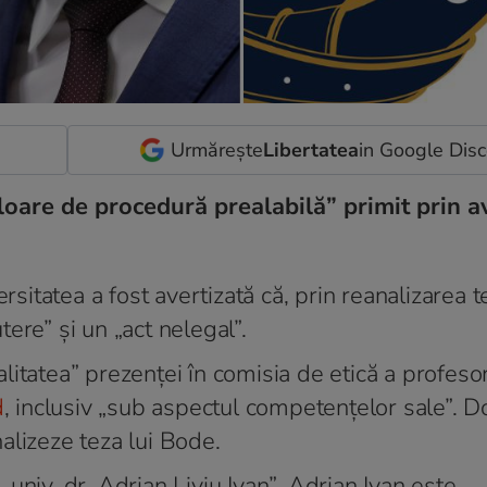
Urmărește
Libertatea
in Google Dis
loare de procedură prealabilă” primit prin a
rsitatea a fost avertizată că, prin reanalizarea t
ere” și un „act nelegal”.
itatea” prezenței în comisia de etică a profesor
d
, inclusiv „sub aspectul competențelor sale”. 
alizeze teza lui Bode.
univ. dr. Adrian Liviu Ivan”. Adrian Ivan este