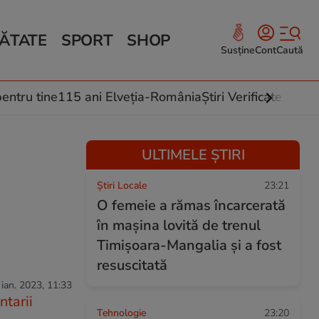
ĂTATE
SPORT
SHOP
Susține
Cont
Caută
Sănătate și Fitness
ce
 culinare
entru tine
115 ani Elveția-România
Știri Verificate by Fa
 și legume
rea plantelor
ULTIMELE ȘTIRI
Știri Locale
23:21
a
O femeie a rămas încarcerată
în mașina lovită de trenul
Timișoara-Mangalia şi a fost
resuscitată
 ian. 2023, 11:33
tarii
Tehnologie
23:20