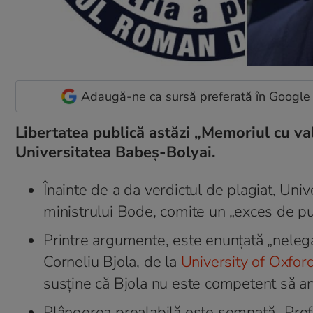
Adaugă-ne ca sursă preferată în Google
Libertatea publică astăzi „Memoriul cu va
Universitatea Babeș-Bolyai.
Înainte de a da verdictul de plagiat, Unive
ministrului Bode, comite un „exces de put
Printre argumente, este enunțată „nelegal
Corneliu Bjola, de la
University of Oxfor
susține că Bjola nu este competent să an
Plângerea prealabilă este semnată „Prof. 