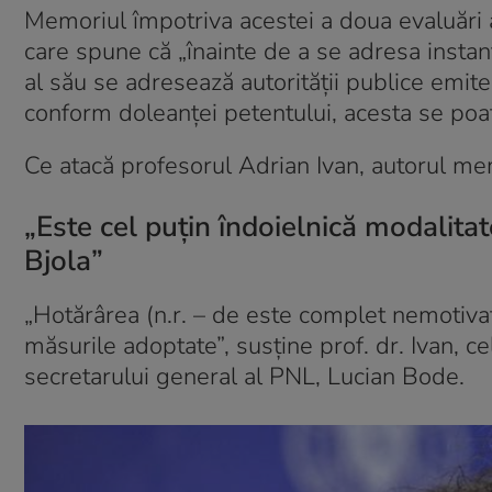
Memoriul împotriva acestei a doua evaluări 
care spune că „înainte de a se adresa insta
al său se adresează autorității publice emit
conform doleanței petentului, acesta se poa
Ce atacă profesorul Adrian Ivan, autorul me
„Este cel puțin îndoielnică modalit
Bjola”
„Hotărârea (n.r. – de este complet nemotivat
măsurile adoptate”, susține prof. dr. Ivan, c
secretarului general al PNL, Lucian Bode.