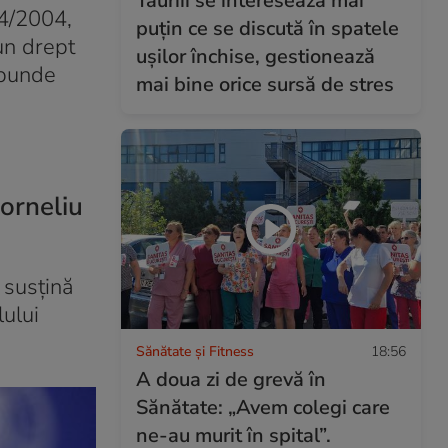
Tauriii se interesează mai
54/2004,
puțin ce se discută în spatele
un drept
ușilor închise, gestionează
spunde
mai bine orice sursă de stres
orneliu
 susțină
lului
Sănătate și Fitness
18:56
A doua zi de grevă în
Sănătate: „Avem colegi care
ne-au murit în spital”.