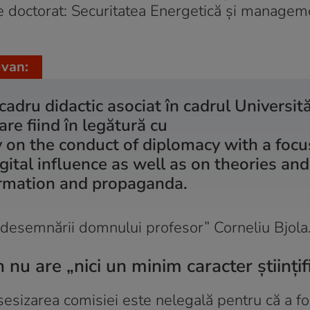
de doctorat:
Securitatea Energetică și managem
Ivan:
adru didactic asociat în cadrul Universităț
re fiind în legătură cu
y on the conduct of diplomacy with a focu
ital influence as well as on theories and
ormation and propaganda.
l desemnării domnului profesor” Corneliu Bjola
 nu are „nici un minim caracter științif
 sesizarea comisiei este nelegală pentru că a fo