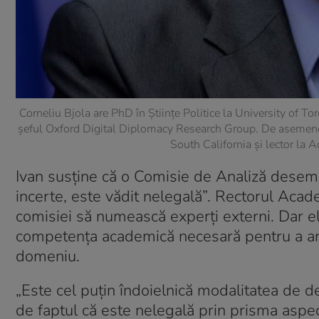
Corneliu Bjola
are PhD în Științe Politice la University of To
șeful Oxford Digital Diplomacy Research Group. De asemene
South California și lector la 
Ivan susține că o Comisie de Analiză desemna
incerte, este vădit nelegală”. Rectorul Aca
comisiei să numească experți externi. Dar el
competența academică necesară pentru a anal
domeniu.
„Este cel puțin îndoielnică modalitatea de 
de faptul că este nelegală prin prisma aspe