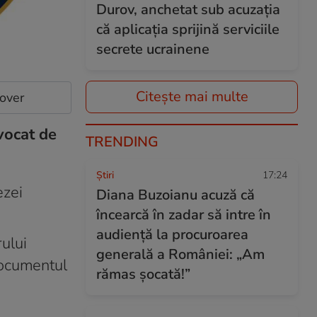
Durov, anchetat sub acuzația
că aplicația sprijină serviciile
secrete ucrainene
Citește mai multe
cover
vocat de
TRENDING
Ştiri
17:24
ezei
Diana Buzoianu acuză că
încearcă în zadar să intre în
audiență la procuroarea
ului
generală a României: „Am
Documentul
rămas șocată!”