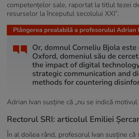
competențelor sale, raportat la titlul tezei 
resurselor la începutul secolului XXI
”.
Plângerea prealabilă a profesorului Adrian 
Or, domnul Corneliu Bjola este c
Oxford, domeniul său de cerceta
the impact of digital technolog
strategic communication and dig
methods for countering disinf
Adrian Ivan susține că „nu se indică motivu
Rectorul SRI: articolul Emiliei Șercan
În al doilea rând, profesorul Ivan susține că