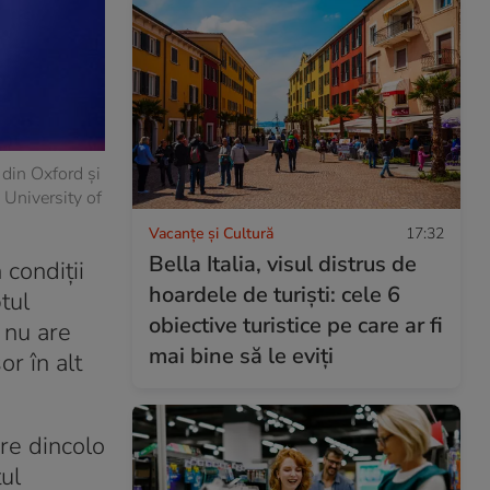
 din Oxford și
University of
Vacanțe și Cultură
17:32
Bella Italia, visul distrus de
 condiții
hoardele de turiști: cele 6
tul
obiective turistice pe care ar fi
 nu are
mai bine să le eviți
r în alt
re dincolo
ul