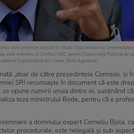
ronto, este profesor asociat în Studii Diplomatice la Universitatea
a, este membru al Centrul USC pentru Diplomație Publică de la 
Academia Diplomatică din Viena. (foto Agerpres)
tă „doar de către președintele Comisiei, și în
demiei SRI recunoaște în document că este drep
 se opune numirii unuia dintre ei, susținând că
iza teza ministrului Bode, pentru că e profeso
desemnare a domnului expert Corneliu Bjola, ca
ctelor procedurale, este nelegală și sub aspect