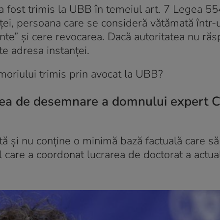
a fost trimis la UBB în temeiul art. 7 Legea 5
nţei, persoana care se consideră vătămată într-
ente” și cere revocarea. Dacă autoritatea nu ră
te adresa instanței.
moriului trimis prin avocat la UBB?
atea de desemnare a domnului expert C
ă și nu conține o minimă bază factuală care să
el care a coordonat lucrarea de doctorat a actua