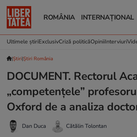
ROMÂNIA
INTERNAȚIONAL
Știri România
Știri Externe
Știri Locale
Război în Ucraina
Politică
Război în Iran
Ultimele știri
Exclusiv
Criză politică
Opinii
Interviuri
Vid
Investigații
Infrastructura
|
Ştiri
|
Știri România
Educație
DOCUMENT. Rectorul Acad
„competențele” profesorul
Oxford de a analiza docto
Dan Duca
Cătălin Tolontan