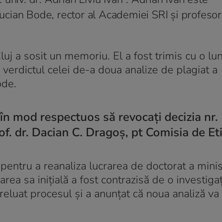
 Lucian Bode, rector al Academiei SRI și profeso
 a sosit un memoriu. El a fost trimis cu o lun
 verdictul celei de-a doua analize de plagiat a
Bode.
în mod respectuos să revocați decizia nr. 
. dr. Dacian C. Dragoș, pt Comisia de Et
entru a reanaliza lucrarea de doctorat a minis
ea sa inițială a fost contrazisă de o investiga
a reluat procesul și a anunțat că noua analiză va