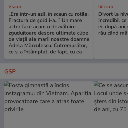
Viva.ro
Unica.ro
„Era într-un azil, în scaun cu rotile.
Divorț la nive
Fractura de șold i-a...” Un mare
Incredibil ce
actor face acum o dezvăluire
ei, după ani 
zguduitoare despre ultimele clipe
rău când mă
de viață ale marii noastre doamne
Adela Mărculescu. Cutremurător,
ce s-a întâmplat, de fapt, cu ea
GSP