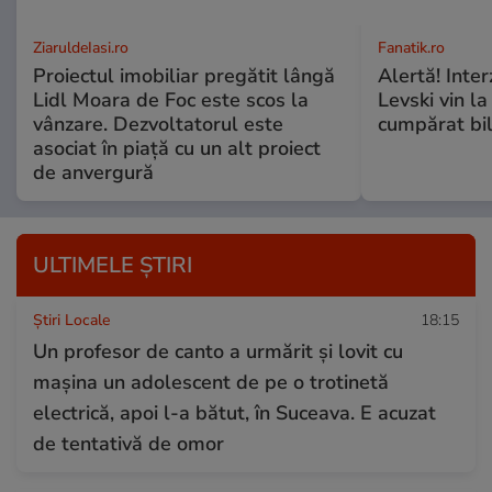
ZiaruldeIasi.ro
Fanatik.ro
Proiectul imobiliar pregătit lângă
Alertă! Interz
Lidl Moara de Foc este scos la
Levski vin la
vânzare. Dezvoltatorul este
cumpărat bile
asociat în piață cu un alt proiect
de anvergură
ULTIMELE ȘTIRI
Știri Locale
18:15
Un profesor de canto a urmărit și lovit cu
mașina un adolescent de pe o trotinetă
electrică, apoi l-a bătut, în Suceava. E acuzat
de tentativă de omor