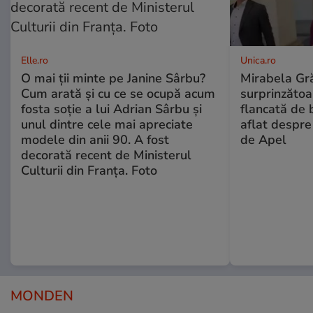
Elle.ro
Unica.ro
O mai ții minte pe Janine Sârbu?
Mirabela Gră
Cum arată și cu ce se ocupă acum
surprinzătoar
fosta soție a lui Adrian Sârbu și
flancată de 
unul dintre cele mai apreciate
aflat despre
modele din anii 90. A fost
de Apel
decorată recent de Ministerul
Culturii din Franța. Foto
MONDEN