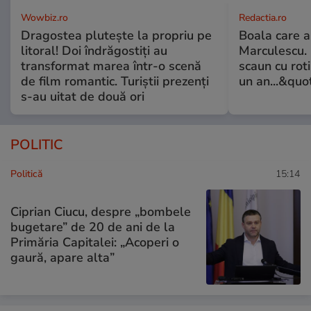
Wowbiz.ro
Redactia.ro
Dragostea plutește la propriu pe
Boala care 
litoral! Doi îndrăgostiți au
Marculescu. 
transformat marea într-o scenă
scaun cu rot
de film romantic. Turiștii prezenți
un an...&quo
s-au uitat de două ori
POLITIC
Politică
15:14
Ciprian Ciucu, despre „bombele
bugetare” de 20 de ani de la
Primăria Capitalei: „Acoperi o
gaură, apare alta”