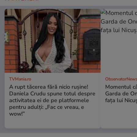
TVMania.ro
ObservatorNews
A rupt tăcerea fără nicio rușine!
Momentul câ
Daniela Crudu spune totul despre
Garda de Ono
activitatea ei de pe platformele
fața lui Nic
pentru adulți: „Fac ce vreau, e
wow!”