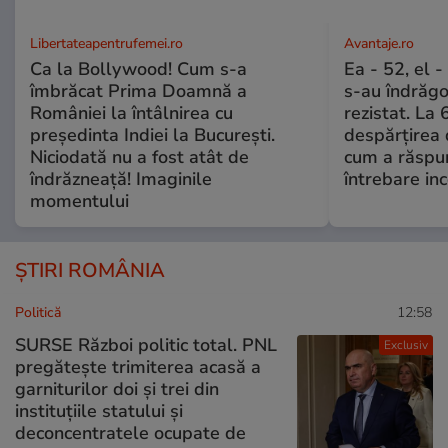
Libertateapentrufemei.ro
Avantaje.ro
Ca la Bollywood! Cum s-a
Ea - 52, el 
îmbrăcat Prima Doamnă a
s-au îndrăgos
României la întâlnirea cu
rezistat. La 
președinta Indiei la București.
despărțirea 
Niciodată nu a fost atât de
cum a răspu
îndrăzneață! Imaginile
întrebare i
momentului
ȘTIRI ROMÂNIA
Politică
12:58
SURSE Război politic total. PNL
Exclusiv
pregătește trimiterea acasă a
garniturilor doi și trei din
instituțiile statului și
deconcentratele ocupate de