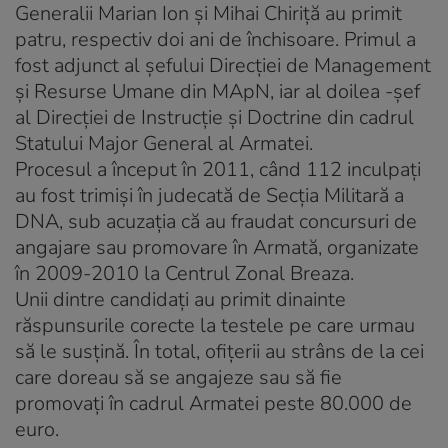
Generalii Marian Ion şi Mihai Chiriţă au primit
patru, respectiv doi ani de închisoare. Primul a
fost adjunct al şefului Direcţiei de Management
şi Resurse Umane din MApN, iar al doilea -şef
al Direcţiei de Instrucţie şi Doctrine din cadrul
Statului Major General al Armatei.
Procesul a început în 2011, când 112 inculpaţi
au fost trimişi în judecată de Secţia Militară a
DNA, sub acuzaţia că au fraudat concursuri de
angajare sau promovare în Armată, organizate
în 2009-2010 la Centrul Zonal Breaza.
Unii dintre candidaţi au primit dinainte
răspunsurile corecte la testele pe care urmau
să le susţină. În total, ofiţerii au strâns de la cei
care doreau să se angajeze sau să fie
promovaţi în cadrul Armatei peste 80.000 de
euro.