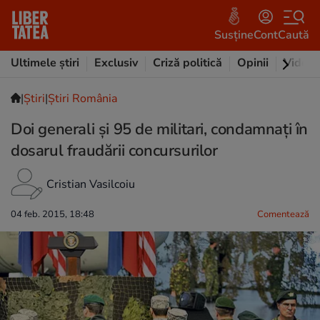
Susține
Cont
Caută
Ultimele știri
Exclusiv
Criză politică
Opinii
Video
|
Ştiri
|
Știri România
Doi generali și 95 de militari, condamnați în
dosarul fraudării concursurilor
Cristian Vasilcoiu
04 feb. 2015, 18:48
Comentează