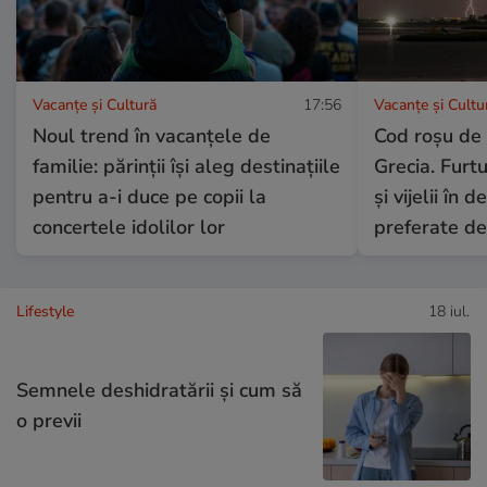
Vacanțe și Cultură
17:56
Vacanțe și Cultu
Noul trend în vacanțele de
Cod roșu de
familie: părinții își aleg destinațiile
Grecia. Furtu
pentru a-i duce pe copii la
și vijelii în 
concertele idolilor lor
preferate d
Lifestyle
18 iul.
Semnele deshidratării și cum să
o previi