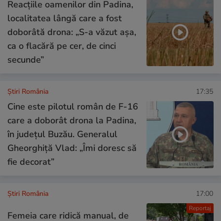
Reacțiile oamenilor din Padina,
localitatea lângă care a fost
doborâtă drona: „S-a văzut așa,
ca o flacără pe cer, de cinci
secunde”
Știri România
17:35
Cine este pilotul român de F-16
care a doborât drona la Padina,
în județul Buzău. Generalul
Gheorghiță Vlad: „Îmi doresc să
fie decorat”
Știri România
17:00
Reportaj
Femeia care ridică manual, de