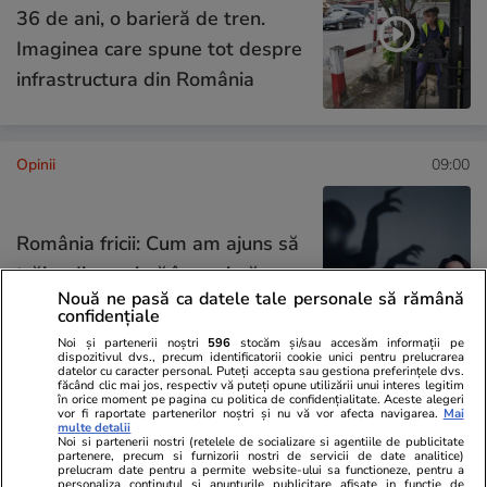
36 de ani, o barieră de tren.
Imaginea care spune tot despre
infrastructura din România
Opinii
09:00
România fricii: Cum am ajuns să
trăim din spaimă în spaimă
Nouă ne pasă ca datele tale personale să rămână
confidențiale
Noi și partenerii noștri
596
stocăm și/sau accesăm informații pe
dispozitivul dvs., precum identificatorii cookie unici pentru prelucrarea
datelor cu caracter personal. Puteți accepta sau gestiona preferințele dvs.
făcând clic mai jos, respectiv vă puteți opune utilizării unui interes legitim
Opinii
23 iul.
în orice moment pe pagina cu politica de confidențialitate. Aceste alegeri
vor fi raportate partenerilor noștri și nu vă vor afecta navigarea.
Mai
multe detalii
Noi si partenerii nostri (retelele de socializare si agentiile de publicitate
partenere, precum si furnizorii nostri de servicii de date analitice)
Țoiu, arestează-mă dacă
prelucram date pentru a permite website-ului sa functioneze, pentru a
personaliza continutul si anunturile publicitare afisate in functie de