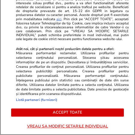
altceva n-ai de făcut!
interesele si/sau profilul dvs., pentru a va oferi functionalitati aferente
retelelor de socializare si pentru a analiza traficul pe website. Beneficiati
de drepturile prevazute de art. 15-22 din GDPR in legatura cu
prelucrarea datelor cu caracter personal. Aceste drepturi pot fi exercitate
prin modalitatea indicata
aici
. Prin click pe “ACCEPT TOATE”, acceptati
folosirea tuturor Tehnologiilor de tip Cookie, care implica inclusiv acceptul
dvs. cu privire la stocarea/accesarea informatiilor de catre Vendor-ii cu
care colaboram. Prin click pe “VREAU SA MODIFIC SETARILE
Opinii
22 iul.
INDIVIDUAL” puteti schimba preferintele in mod individual, mai putin
cele legate de cookie strict necesare pentru functionarea website-ului.
Atât noi, cât și partenerii noștri prelucrăm datele pentru a oferi:
Măsurarea performanței reclamelor. Utilizarea profilurilor pentru
selectarea conținutului personalizat. Stocarea și/sau accesarea
Lumea după 2015
informațiilor de pe un dispozitiv. Dezvoltarea și îmbunătățirea serviciilor.
Crearea profilurilor de conținut personalizat. Utilizarea profilurilor pentru
selectarea publicității personalizate. Crearea profilurilor pentru
publicitate personalizată. Măsurarea performanței conținutului.
Înțelegerea publicului prin statistici sau combinații de date din surse
diferite. Utilizarea datelor limitate pentru a selecta conținutul. Utilizarea
de date limitate pentru a selecta publicitatea. Date precise de geolocație
și identificarea prin scanarea dispozitivului.
Opinii
21 iul.
Listă parteneri (furnizori)
ACCEPT TOATE
De la muncitorul eroic la
votantul antipatic: două fețe ale
VREAU SA MODIFIC SETARILE INDIVIDUAL
clasei populare