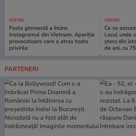
GSP.RO
GSP.RO
Fosta gimnastă a încins
Ce se ascund
Instagramul din Vietnam. Apariția
Locul unde s-
provocatoare care a atras toate
șters din ist
privirile
de ani, cu 7
PARTENERI