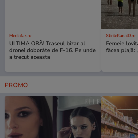
Mediafax.ro
StirileKanalD.ro
ULTIMA ORĂ! Traseul bizar al
Femeie lovit
dronei doborâte de F-16. Pe unde
făcea plajă: „
a trecut aceasta
PROMO