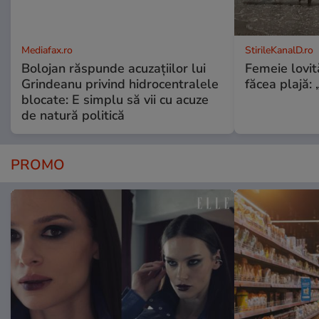
Mediafax.ro
StirileKanalD.ro
Bolojan răspunde acuzațiilor lui
Femeie lovit
Grindeanu privind hidrocentralele
făcea plajă: „
blocate: E simplu să vii cu acuze
de natură politică
PROMO