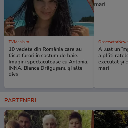
TVMania.ro
ObservatorNews
10 vedete din România care au
A luat un îm
făcut furori în costum de baie.
a plăti ratel
Imagini spectaculoase cu Antonia,
executat şi c
INNA, Bianca Drăgușanu și alte
mari
dive
PARTENERI