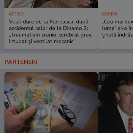
GSP.RO
GSP.RO
Vești dure de la Floreasca, după
„Cea mai sex
accidentul celor de la Dinamo 2:
lume” și-a în
„Traumatism cranio-cerebral grav.
ținută îndră
Intubat și ventilat mecanic”
PARTENERI