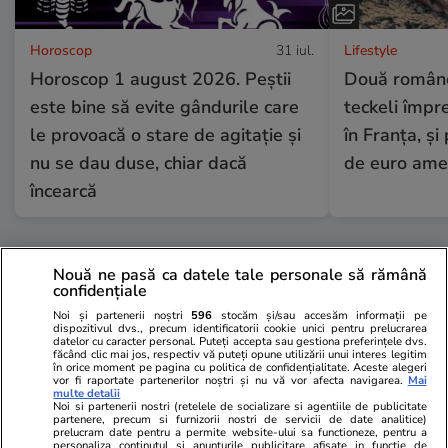
Horoscop
31 iul.
Lifestyle
Horoscop 1 august 2026. Peștii
Două românc
este bine să evite gândurile care
teckeli împr
le provoacă o stare de agitație și
în Franța, și
nu se dau duse, chiar dacă
de euro am
încearcă
Horoscop
31 iul.
Nouă ne pasă ca datele tale personale să rămână
confidențiale
Horoscop 1 august 2026. Peștii
Noi și partenerii noștri
596
stocăm și/sau accesăm informații pe
este bine să evite gândurile
dispozitivul dvs., precum identificatorii cookie unici pentru prelucrarea
datelor cu caracter personal. Puteți accepta sau gestiona preferințele dvs.
care le provoacă o stare de
făcând clic mai jos, respectiv vă puteți opune utilizării unui interes legitim
în orice moment pe pagina cu politica de confidențialitate. Aceste alegeri
agitație și nu se dau duse, chiar
vor fi raportate partenerilor noștri și nu vă vor afecta navigarea.
Mai
multe detalii
Noi si partenerii nostri (retelele de socializare si agentiile de publicitate
dacă încearcă
partenere, precum si furnizorii nostri de servicii de date analitice)
prelucram date pentru a permite website-ului sa functioneze, pentru a
personaliza continutul si anunturile publicitare afisate in functie de