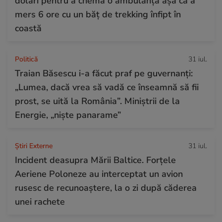
dolari pentru a chema o ambulanță așa că a
mers 6 ore cu un băț de trekking înfipt în
coastă
Politică
31 iul.
Traian Băsescu i-a făcut praf pe guvernanți:
„Lumea, dacă vrea să vadă ce înseamnă să fii
prost, se uită la România”. Miniștrii de la
Energie, „niște panarame”
Știri Externe
31 iul.
Incident deasupra Mării Baltice. Forțele
Aeriene Poloneze au interceptat un avion
rusesc de recunoaștere, la o zi după căderea
unei rachete