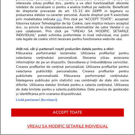
interesele si/sau profilul dvs., pentru a va oferi functionalitati aferente
retelelor de socializare si pentru a analiza traficul pe website. Beneficiati
Tehnologie
13 iul.
de drepturile prevazute de art. 15-22 din GDPR in legatura cu
prelucrarea datelor cu caracter personal. Aceste drepturi pot fi exercitate
prin modalitatea indicata
aici
. Prin click pe “ACCEPT TOATE”, acceptati
folosirea tuturor Tehnologiilor de tip Cookie, care implica inclusiv acceptul
dvs. cu privire la stocarea/accesarea informatiilor de catre Vendor-ii cu
De ce nu mai răcește aerul
care colaboram. Prin click pe “VREAU SA MODIFIC SETARILE
INDIVIDUAL” puteti schimba preferintele in mod individual, mai putin
condiționat – greșeli frecvente
cele legate de cookie strict necesare pentru functionarea website-ului.
Atât noi, cât și partenerii noștri prelucrăm datele pentru a oferi:
Măsurarea performanței reclamelor. Utilizarea profilurilor pentru
selectarea conținutului personalizat. Stocarea și/sau accesarea
informațiilor de pe un dispozitiv. Dezvoltarea și îmbunătățirea serviciilor.
Crearea profilurilor de conținut personalizat. Utilizarea profilurilor pentru
Auto
15 iul.
selectarea publicității personalizate. Crearea profilurilor pentru
publicitate personalizată. Măsurarea performanței conținutului.
Înțelegerea publicului prin statistici sau combinații de date din surse
diferite. Utilizarea datelor limitate pentru a selecta conținutul. Utilizarea
de date limitate pentru a selecta publicitatea. Date precise de geolocație
Ce trebuie să conţină în 2026
și identificarea prin scanarea dispozitivului.
kitul de siguranţă auto
Listă parteneri (furnizori)
ACCEPT TOATE
VREAU SA MODIFIC SETARILE INDIVIDUAL
Tehnologie
08 iul.