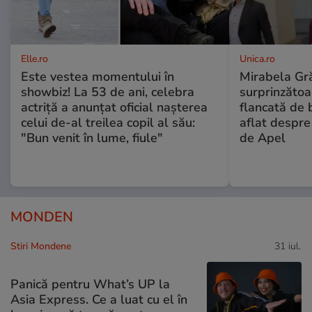
Elle.ro
Unica.ro
Este vestea momentului în
Mirabela Gră
showbiz! La 53 de ani, celebra
surprinzătoar
actriță a anunțat oficial nașterea
flancată de 
celui de-al treilea copil al său:
aflat despre
"Bun venit în lume, fiule"
de Apel
MONDEN
Stiri Mondene
31 iul.
Panică pentru What’s UP la
Asia Express. Ce a luat cu el în