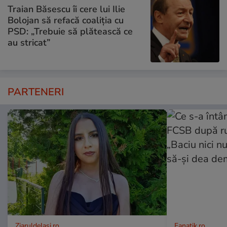
Traian Băsescu îi cere lui Ilie
Bolojan să refacă coaliția cu
PSD: „Trebuie să plătească ce
au stricat”
PARTENERI
ZiaruldeIasi.ro
Fanatik.ro