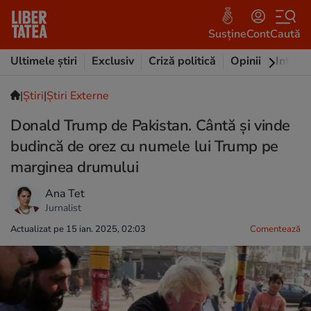
Susține
Cont
Caută
Ultimele știri
Exclusiv
Criză politică
Opinii
Intervi
|
Ştiri
|
Știri Externe
Donald Trump de Pakistan. Cântă și vinde
budincă de orez cu numele lui Trump pe
marginea drumului
Ana Tet
Jurnalist
Actualizat pe 15 ian. 2025, 02:03
Comentează