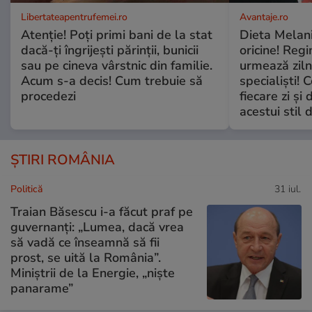
Libertateapentrufemei.ro
Avantaje.ro
Atenție! Poți primi bani de la stat
Dieta Melan
dacă-ți îngrijești părinții, bunicii
oricine! Regi
sau pe cineva vârstnic din familie.
urmează zilni
Acum s-a decis! Cum trebuie să
specialiști! 
procedezi
fiecare zi și 
acestui stil 
ȘTIRI ROMÂNIA
Politică
31 iul.
Traian Băsescu i-a făcut praf pe
guvernanți: „Lumea, dacă vrea
să vadă ce înseamnă să fii
prost, se uită la România”.
Miniștrii de la Energie, „niște
panarame”