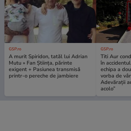
GSP.ro
GSP.ro
A murit Spiridon, tatăl lui Adrian
Titi Aur con
Mutu » Fan Știința, părinte
în accidentul
exigent + Pasiunea transmisă
echipa a dou
printr-o pereche de jambiere
vorba de vâr
Adevărații a
acolo”