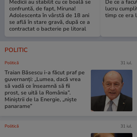
Medicii au stabilit cu ce boală se
De ce a fac
confruntă, de fapt, Miruna!
lucru cumplit
Adolescenta în vârstă de 18 ani
timp ce era 
se află în stare gravă, după ce a
contractat o bacterie pe litoral
POLITIC
Politică
31 iul.
Traian Băsescu i-a făcut praf pe
guvernanți: „Lumea, dacă vrea
să vadă ce înseamnă să fii
prost, se uită la România”.
Miniștrii de la Energie, „niște
panarame”
Politică
31 iul.