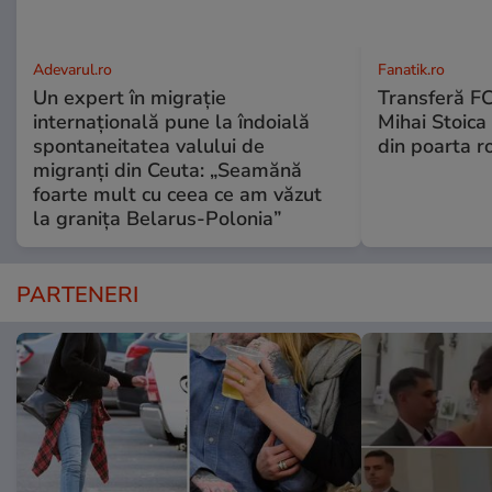
Adevarul.ro
Fanatik.ro
Un expert în migrație
Transferă FC
internațională pune la îndoială
Mihai Stoica 
spontaneitatea valului de
din poarta r
migranți din Ceuta: „Seamănă
foarte mult cu ceea ce am văzut
la granița Belarus-Polonia”
PARTENERI