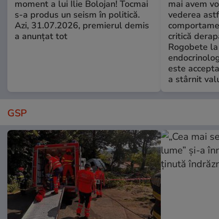
moment a lui Ilie Bolojan! Tocmai
mai avem vo
s-a produs un seism în politică.
vederea astf
Azi, 31.07.2026, premierul demis
comportamen
a anunțat tot
critică derap
Rogobete la
endocrinolog
este accepta
a stârnit valu
GSP