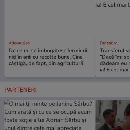
Adevarul.ro
Fanatik.ro
De ce nu se îmbogățesc fermierii
Transferul v
nici în anii cu recolte bune. Cine
”Dacă îmi spu
câștigă, de fapt, din agricultură
dădeam eu 4
ia! E cel ma
PARTENERI