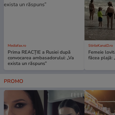
Mediafax.ro
StirileKanalD.ro
Prima REACȚIE a Rusiei după
Femeie lovit
convocarea ambasadorului: „Va
făcea plajă: „
exista un răspuns”
PROMO