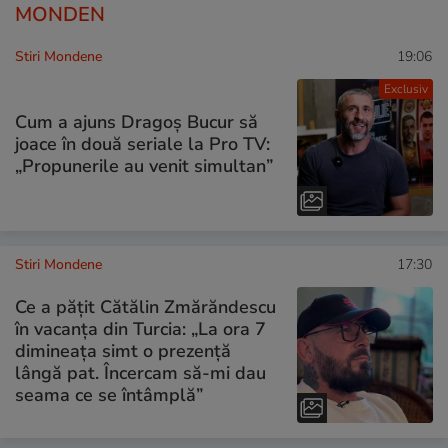
MONDEN
Stiri Mondene
19:06
Exclusiv
Cum a ajuns Dragoș Bucur să
joace în două seriale la Pro TV:
„Propunerile au venit simultan”
Stiri Mondene
17:30
Ce a pățit Cătălin Zmărăndescu
în vacanța din Turcia: „La ora 7
dimineața simt o prezență
lângă pat. Încercam să-mi dau
seama ce se întâmplă”