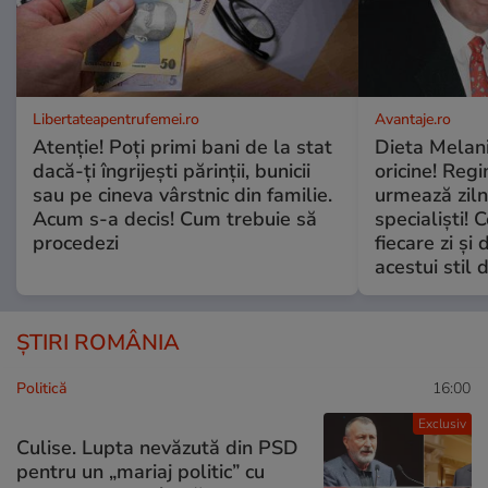
Libertateapentrufemei.ro
Avantaje.ro
Atenție! Poți primi bani de la stat
Dieta Melan
dacă-ți îngrijești părinții, bunicii
oricine! Regi
sau pe cineva vârstnic din familie.
urmează zilni
Acum s-a decis! Cum trebuie să
specialiști! 
procedezi
fiecare zi și 
acestui stil 
ȘTIRI ROMÂNIA
Politică
16:00
Exclusiv
Culise. Lupta nevăzută din PSD
pentru un „mariaj politic” cu