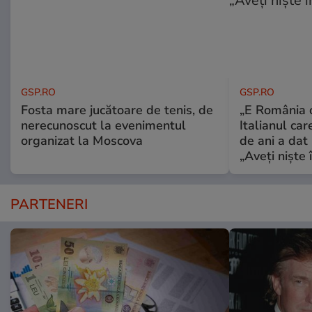
GSP.RO
GSP.RO
Fosta mare jucătoare de tenis, de
„E România o
nerecunoscut la evenimentul
Italianul car
organizat la Moscova
de ani a dat 
„Aveți niște î
PARTENERI