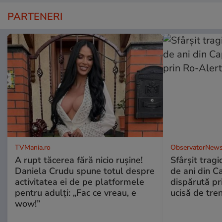
PARTENERI
TVMania.ro
ObservatorNews
A rupt tăcerea fără nicio rușine!
Sfârşit tragi
Daniela Crudu spune totul despre
de ani din C
activitatea ei de pe platformele
dispărută pr
pentru adulți: „Fac ce vreau, e
ucisă de tre
wow!”