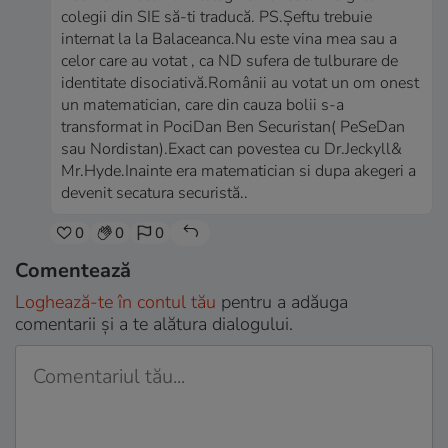
colegii din SIE să-ti traducă. PS.Șeftu trebuie
internat la la Balaceanca.Nu este vina mea sau a
celor care au votat , ca ND sufera de tulburare de
identitate disociativă.Românii au votat un om onest
un matematician, care din cauza bolii s-a
transformat in PociDan Ben Securistan( PeSeDan
sau Nordistan).Exact can povestea cu Dr.Jeckyll&
Mr.Hyde.Inainte era matematician si dupa akegeri a
devenit secatura securistă..
0
0
0
Comentează
Loghează-te în contul tău
pentru a adăuga
comentarii și a te alătura dialogului.