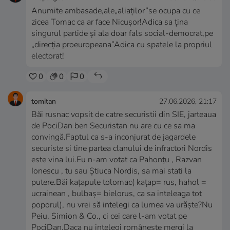
Anumite ambasade,ale„aliaților”se ocupa cu ce
zicea Tomac ca ar face Nicușor!Adica sa țina
singurul partide și ala doar fals social-democrat,pe
„direcția proeuropeana”Adica cu spatele la propriul
electorat!
0
0
0
tomitan
27.06.2026, 21:17
Băi rusnac vopsit de catre securistii din SIE, jarteaua
de PociDan ben Securistan nu are cu ce sa ma
convingă.Faptul ca s-a inconjurat de jagardele
securiste si tine partea clanului de infractori Nordis
este vina lui.Eu n-am votat ca Pahonțu , Razvan
Ionescu , tu sau Știuca Nordis, sa mai stati la
putere.Băi kațapule tolomac( kațap= rus, hahol =
ucrainean , bulbaș= bielorus, ca sa inteleaga tot
poporul), nu vrei să intelegi ca lumea va urăște?Nu
Peiu, Simion & Co., ci cei care l-am votat pe
PociDan.Daca nu intelegi româneste mergi la