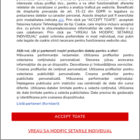
interesele si/sau profilul dvs., pentru a va oferi functionalitati aferente
Știri România
26 iul.
retelelor de socializare si pentru a analiza traficul pe website. Beneficiati
de drepturile prevazute de art. 15-22 din GDPR in legatura cu
Ploi torențiale, grindină și vijelii în 21 de
prelucrarea datelor cu caracter personal. Aceste drepturi pot fi exercitate
prin modalitatea indicata
aici
. Prin click pe “ACCEPT TOATE”, acceptati
județe. Harta zonelor vizate luni de avertizarea
folosirea tuturor Tehnologiilor de tip Cookie, care implica inclusiv acceptul
dvs. cu privire la stocarea/accesarea informatiilor de catre Vendor-ii cu
meteo ANM cod galben
care colaboram. Prin click pe “VREAU SA MODIFIC SETARILE
INDIVIDUAL” puteti schimba preferintele in mod individual, mai putin
cele legate de cookie strict necesare pentru functionarea website-ului.
Ştiri
26 iul. 2021
Atât noi, cât și partenerii noștri prelucrăm datele pentru a oferi:
Măsurarea performanței reclamelor. Utilizarea profilurilor pentru
Ce nu trebuie să faci de Sfântul Pantelimon
selectarea conținutului personalizat. Stocarea și/sau accesarea
informațiilor de pe un dispozitiv. Dezvoltarea și îmbunătățirea serviciilor.
Crearea profilurilor de conținut personalizat. Utilizarea profilurilor pentru
selectarea publicității personalizate. Crearea profilurilor pentru
publicitate personalizată. Măsurarea performanței conținutului.
Înțelegerea publicului prin statistici sau combinații de date din surse
diferite. Utilizarea datelor limitate pentru a selecta conținutul. Utilizarea
de date limitate pentru a selecta publicitatea. Date precise de geolocație
și identificarea prin scanarea dispozitivului.
Listă parteneri (furnizori)
ACCEPT TOATE
VREAU SA MODIFIC SETARILE INDIVIDUAL