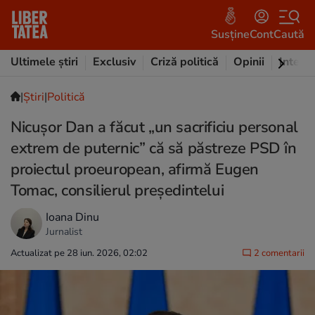
Susține
Cont
Caută
Ultimele știri
Exclusiv
Criză politică
Opinii
Intervi
|
Ştiri
|
Politică
Nicușor Dan a făcut „un sacrificiu personal
extrem de puternic” că să păstreze PSD în
proiectul proeuropean, afirmă Eugen
Tomac, consilierul președintelui
Ioana Dinu
Jurnalist
Actualizat pe 28 iun. 2026, 02:02
2 comentarii