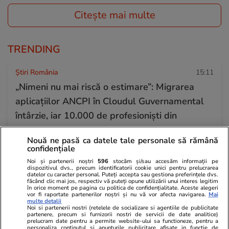
Citește mai multe
TRENDING
Știri România
15:11
„Nimeni nu mai riscă o estimare”: Migrarea
aplicațiilor ANCPI în Cloudul Guvernamental
întârzie, iar 10.000 de profesioniști din
cadastru sunt blocați
Nouă ne pasă ca datele tale personale să rămână
confidențiale
Știri România
26 iul.
Noi și partenerii noștri
596
stocăm și/sau accesăm informații pe
dispozitivul dvs., precum identificatorii cookie unici pentru prelucrarea
Român întors acasă după 25 de ani în
datelor cu caracter personal. Puteți accepta sau gestiona preferințele dvs.
făcând clic mai jos, respectiv vă puteți opune utilizării unui interes legitim
în orice moment pe pagina cu politica de confidențialitate. Aceste alegeri
Germania: „Și urzica e mai faină aici decât
vor fi raportate partenerilor noștri și nu vă vor afecta navigarea.
Mai
multe detalii
trandafirii dincolo”
Noi si partenerii nostri (retelele de socializare si agentiile de publicitate
partenere, precum si furnizorii nostri de servicii de date analitice)
prelucram date pentru a permite website-ului sa functioneze, pentru a
personaliza continutul si anunturile publicitare afisate in functie de