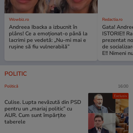
Wowbiz.ro
Redactia.ro
Andreea Ibacka a izbucnit în
Gata! Andre
plâns! Ce a emoționat-o până la
ISTORIE!! Ra
lacrimi pe vedetă: „Nu-mi mai e
prezentat no
rușine să fiu vulnerabilă”
de socializa
E!! Nimeni nu
POLITIC
Politică
16:00
Exclusiv
Culise. Lupta nevăzută din PSD
pentru un „mariaj politic” cu
AUR. Cum sunt împărțite
taberele