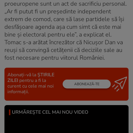
proeuropene sunt un act de sacrificiu personal.
„Ar fi putut fi un președinte independent
extrem de comod, care să lase partidele să își
desfășoare agenda așa cum simt că este mai
bine și electoral pentru ele”, a explicat el.
Tomac s-a arătat încrezător că Nicușor Dan va
reuși să convingă cetățenii că deciziile sale au
fost necesare pentru viitorul României.
Abonați-vă la
ȘTIRILE
ZILEI
pentru a fi la
ABONEAZĂ-TE
curent cu cele mai noi
informații.
URMĂREȘTE CEL MAI NOU VIDEO