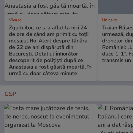
Viva.ro
Unica.ro
Zguduitor, ce s-a aflat la nici 24
Traian Băses
de ore de când am primit cu toții
urmează, du
mesajul Ro-Alert despre tânăra
dronelor din 
de 22 de ani dispărută din
României: „L
București. Detaliul înfiorător
duce 1-1”. F
descoperit de polițiști după ce
transmis un 
Anastasia a fost găsită moartă, în
urmă cu doar câteva minute
GSP