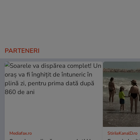
PARTENERI
Mediafax.ro
StirileKanalD.ro