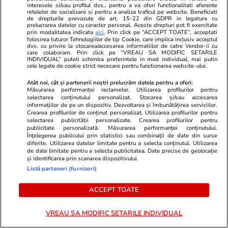
Smart is the new chic: Cum ne
Înscrie-te ac
interesele si/sau profilul dvs., pentru a va oferi functionalitati aferente
ajută tehnologia să ne reinventăm
voucher de 5
retelelor de socializare si pentru a analiza traficul pe website. Beneficiati
de drepturile prevazute de art. 15-22 din GDPR in legatura cu
prelucrarea datelor cu caracter personal. Aceste drepturi pot fi exercitate
prin modalitatea indicata
aici
. Prin click pe “ACCEPT TOATE”, acceptati
folosirea tuturor Tehnologiilor de tip Cookie, care implica inclusiv acceptul
PARTENERI
dvs. cu privire la stocarea/accesarea informatiilor de catre Vendor-ii cu
care colaboram. Prin click pe “VREAU SA MODIFIC SETARILE
INDIVIDUAL” puteti schimba preferintele in mod individual, mai putin
cele legate de cookie strict necesare pentru functionarea website-ului.
Atât noi, cât și partenerii noștri prelucrăm datele pentru a oferi:
Măsurarea performanței reclamelor. Utilizarea profilurilor pentru
selectarea conținutului personalizat. Stocarea și/sau accesarea
informațiilor de pe un dispozitiv. Dezvoltarea și îmbunătățirea serviciilor.
Crearea profilurilor de conținut personalizat. Utilizarea profilurilor pentru
selectarea publicității personalizate. Crearea profilurilor pentru
publicitate personalizată. Măsurarea performanței conținutului.
Înțelegerea publicului prin statistici sau combinații de date din surse
diferite. Utilizarea datelor limitate pentru a selecta conținutul. Utilizarea
de date limitate pentru a selecta publicitatea. Date precise de geolocație
și identificarea prin scanarea dispozitivului.
Listă parteneri (furnizori)
Wowbiz.ro
Redactia.ro
ACCEPT TOATE
Cum arată fiul Mădălinei Manole
Primele cuvi
la 17 ani! Fratele regretatei
Rares Cojoc 
VREAU SA MODIFIC SETARILE INDIVIDUAL
artiste a publicat o fotografie în
Andreea Pop