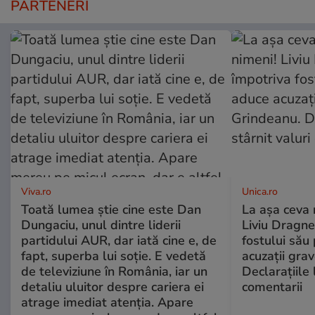
PARTENERI
Viva.ro
Unica.ro
Toată lumea știe cine este Dan
La așa ceva 
Dungaciu, unul dintre liderii
Liviu Dragne
partidului AUR, dar iată cine e, de
fostului său 
fapt, superba lui soție. E vedetă
acuzații grav
de televiziune în România, iar un
Declarațiile 
detaliu uluitor despre cariera ei
comentarii
atrage imediat atenția. Apare