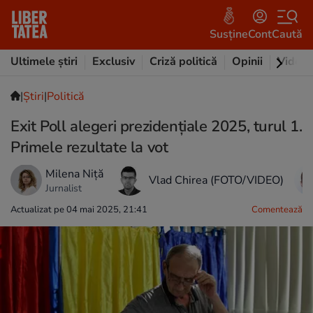
Susține
Cont
Caută
Ultimele știri
Exclusiv
Criză politică
Opinii
Video
|
Ştiri
|
Politică
Exit Poll alegeri prezidenţiale 2025, turul 1.
Primele rezultate la vot
Milena Niță
Vlad Chirea (FOTO/VIDEO)
Jurnalist
Actualizat pe 04 mai 2025, 21:41
Comentează