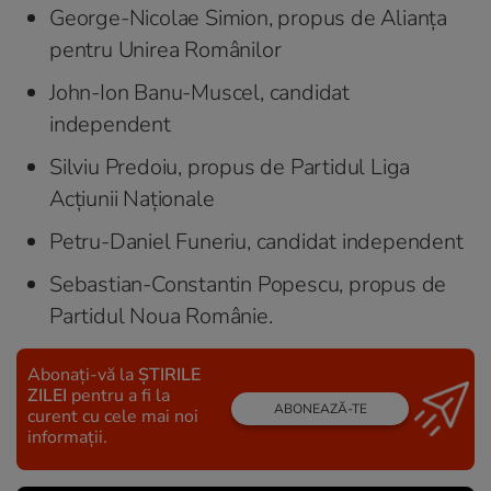
George-Nicolae Simion, propus de Alianța
pentru Unirea Românilor
John-Ion Banu-Muscel, candidat
independent
Silviu Predoiu, propus de Partidul Liga
Acțiunii Naționale
Petru-Daniel Funeriu, candidat independent
Sebastian-Constantin Popescu, propus de
Partidul Noua Românie.
Abonați-vă la
ȘTIRILE
ZILEI
pentru a fi la
ABONEAZĂ-TE
curent cu cele mai noi
informații.