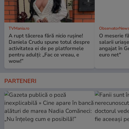
TVMania.ro
ObservatorNews
A rupt tăcerea fără nicio rușine!
O meserie fă
Daniela Crudu spune totul despre
salarii uriaş
activitatea ei de pe platformele
angajat în G
pentru adulți: „Fac ce vreau, e
euro net"
wow!”
PARTENERI