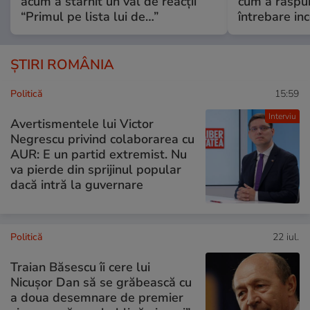
acum a stârnit un val de reacții
cum a răspu
“Primul pe lista lui de…”
întrebare i
ȘTIRI ROMÂNIA
Politică
15:59
Interviu
Avertismentele lui Victor
Negrescu privind colaborarea cu
AUR: E un partid extremist. Nu
va pierde din sprijinul popular
dacă intră la guvernare
Politică
22 iul.
Traian Băsescu îi cere lui
Nicușor Dan să se grăbească cu
a doua desemnare de premier