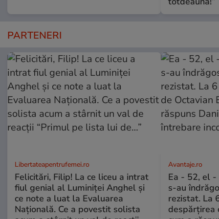
totdeauna!”
PARTENERI
Libertateapentrufemei.ro
Avantaje.ro
Felicitări, Filip! La ce liceu a intrat
Ea - 52, el 
fiul genial al Luminiței Anghel și
s-au îndrăgos
ce note a luat la Evaluarea
rezistat. La 
Națională. Ce a povestit solista
despărțirea 