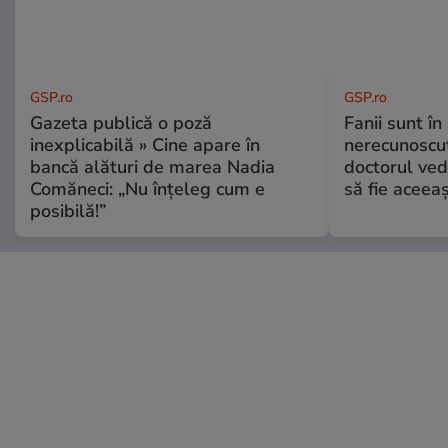
GSP.ro
GSP.ro
Gazeta publică o poză
Fanii sunt în 
inexplicabilă » Cine apare în
nerecunoscut
bancă alături de marea Nadia
doctorul ved
Comăneci: „Nu înțeleg cum e
să fie aceea
posibilă!”