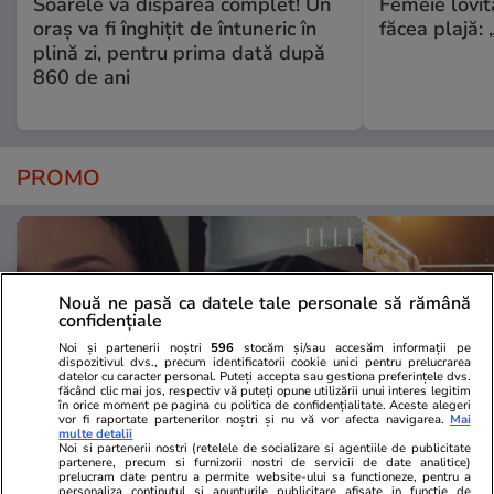
Soarele va dispărea complet! Un
Femeie lovit
oraș va fi înghițit de întuneric în
făcea plajă: „
plină zi, pentru prima dată după
860 de ani
PROMO
Nouă ne pasă ca datele tale personale să rămână
confidențiale
Noi și partenerii noștri
596
stocăm și/sau accesăm informații pe
dispozitivul dvs., precum identificatorii cookie unici pentru prelucrarea
datelor cu caracter personal. Puteți accepta sau gestiona preferințele dvs.
făcând clic mai jos, respectiv vă puteți opune utilizării unui interes legitim
în orice moment pe pagina cu politica de confidențialitate. Aceste alegeri
vor fi raportate partenerilor noștri și nu vă vor afecta navigarea.
Mai
multe detalii
Noi si partenerii nostri (retelele de socializare si agentiile de publicitate
partenere, precum si furnizorii nostri de servicii de date analitice)
Advertorial
Advertorial
prelucram date pentru a permite website-ului sa functioneze, pentru a
personaliza continutul si anunturile publicitare afisate in functie de