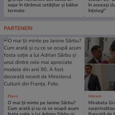
sejur în tărâmul cetăților și băilor
în aceeași cl
termale
înțeleg!”
PARTENERI
Elle.ro
Unica.ro
O mai ții minte pe Janine Sârbu?
Mirabela Gră
Cum arată și cu ce se ocupă acum
surprinzătoar
fosta soție a lui Adrian Sârbu și
flancată de 