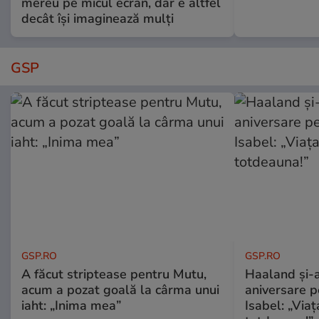
mereu pe micul ecran, dar e altfel
decât își imaginează mulți
GSP
GSP.RO
GSP.RO
A făcut striptease pentru Mutu,
Haaland și-a
acum a pozat goală la cârma unui
aniversare pe
iaht: „Inima mea”
Isabel: „Via