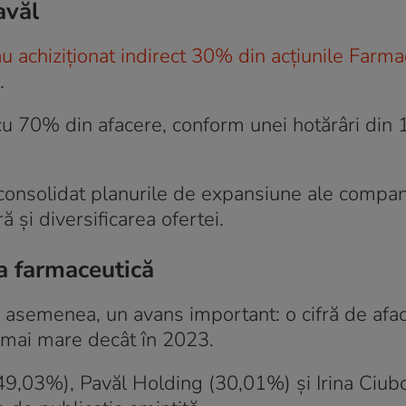
avăl
au achiziționat indirect 30% din acțiunile Farma
.
cu 70% din afacere, conform unei hotărâri din 
 consolidat planurile de expansiune ale compan
 și diversificarea ofertei.
ța farmaceutică
 asemenea, un avans important: o cifră de afac
 mai mare decât în 2023.
9,03%), Pavăl Holding (30,01%) și Irina Ciub