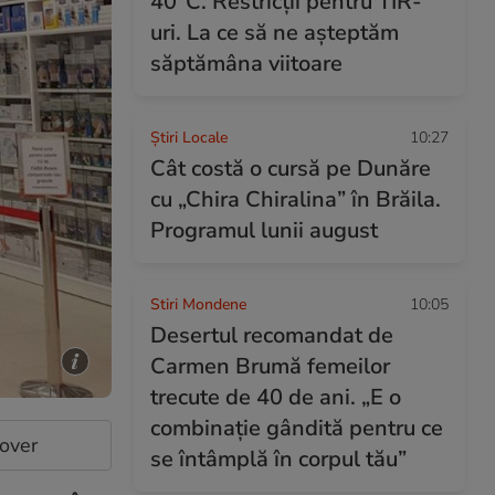
40°C. Restricții pentru TIR-
uri. La ce să ne așteptăm
săptămâna viitoare
Știri Locale
10:27
Cât costă o cursă pe Dunăre
cu „Chira Chiralina” în Brăila.
Programul lunii august
Stiri Mondene
10:05
Desertul recomandat de
Carmen Brumă femeilor
trecute de 40 de ani. „E o
combinație gândită pentru ce
cover
se întâmplă în corpul tău”