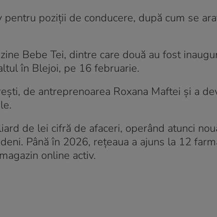
v pentru poziții de conducere, după cum se ara
ne Bebe Tei, dintre care două au fost inaugur
ltul în Blejoi, pe 16 februarie.
rești, de antreprenoarea Roxana Maftei și a de
le.
rd de lei cifră de afaceri, operând atunci nouă 
deni. Până în 2026, rețeaua a ajuns la 12 farma
 magazin online activ.