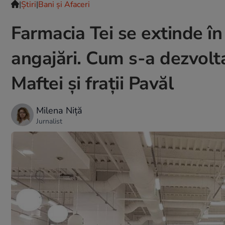
|
Ştiri
|
Bani și Afaceri
Farmacia Tei se extinde în 
angajări. Cum s-a dezvolt
Maftei şi fraţii Pavăl
Milena Niță
Jurnalist