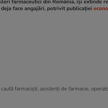
ileri farmaceutici din România, își extinde r
deja face angajări, potrivit publicației
econo
aută farmaciști, asistenți de farmacie, operato