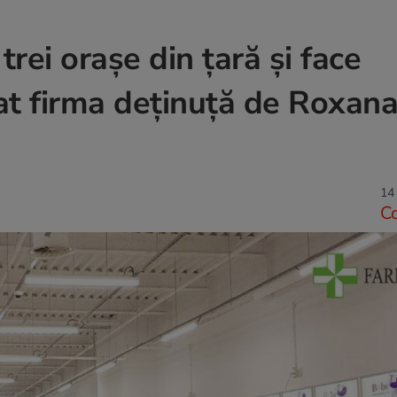
trei orașe din țară și face
at firma deținuță de Roxan
14
C