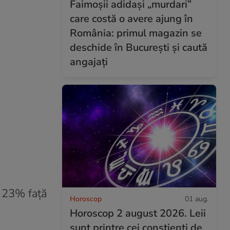
Faimoșii adidași „murdari”
care costă o avere ajung în
România: primul magazin se
deschide în București și caută
angajați
u 23% față
Horoscop
01 aug.
Horoscop 2 august 2026. Leii
sunt printre cei conștienți de