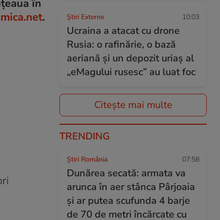
ețeaua în
mica.net
.
Știri Externe
10:03
Ucraina a atacat cu drone
Rusia: o rafinărie, o bază
aeriană și un depozit uriaș al
„eMagului rusesc” au luat foc
Citește mai multe
TRENDING
Știri România
07:58
Dunărea secată: armata va
ri
arunca în aer stânca Pârjoaia
și ar putea scufunda 4 barje
de 70 de metri încărcate cu