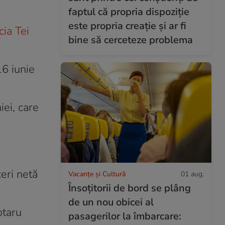
faptul că propria dispoziție
este propria creație și ar fi
cia Tei
bine să cerceteze problema
16 iunie
iei, care
eri netă
Vacanțe și Cultură
01 aug.
Însoțitorii de bord se plâng
de un nou obicei al
otaru
pasagerilor la îmbarcare: