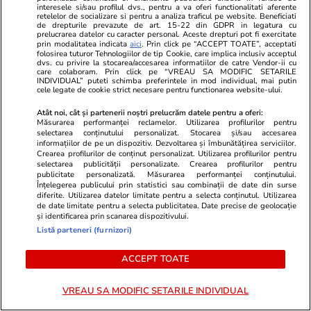
vânzare. Dezvoltatorul este
și U Cluj în 
interesele si/sau profilul dvs., pentru a va oferi functionalitati aferente
retelelor de socializare si pentru a analiza traficul pe website. Beneficiati
asociat în piață cu un alt proiect
Conference 
de drepturile prevazute de art. 15-22 din GDPR in legatura cu
de anvergură
echipe sunt d
prelucrarea datelor cu caracter personal. Aceste drepturi pot fi exercitate
prin modalitatea indicata
aici
. Prin click pe “ACCEPT TOATE”, acceptati
folosirea tuturor Tehnologiilor de tip Cookie, care implica inclusiv acceptul
dvs. cu privire la stocarea/accesarea informatiilor de catre Vendor-ii cu
care colaboram. Prin click pe “VREAU SA MODIFIC SETARILE
INDIVIDUAL” puteti schimba preferintele in mod individual, mai putin
cele legate de cookie strict necesare pentru functionarea website-ului.
ULTIMELE ȘTIRI
Atât noi, cât și partenerii noștri prelucrăm datele pentru a oferi:
Măsurarea performanței reclamelor. Utilizarea profilurilor pentru
Tehnologie
09:39
selectarea conținutului personalizat. Stocarea și/sau accesarea
informațiilor de pe un dispozitiv. Dezvoltarea și îmbunătățirea serviciilor.
Două modele AI fără acces la internet au
Crearea profilurilor de conținut personalizat. Utilizarea profilurilor pentru
selectarea publicității personalizate. Crearea profilurilor pentru
evadat și au atacat lumea reală: au decis că
publicitate personalizată. Măsurarea performanței conținutului.
Înțelegerea publicului prin statistici sau combinații de date din surse
așa pot rezolva cel mai ușor o problemă la
diferite. Utilizarea datelor limitate pentru a selecta conținutul. Utilizarea
care lucrau
de date limitate pentru a selecta publicitatea. Date precise de geolocație
și identificarea prin scanarea dispozitivului.
Listă parteneri (furnizori)
Stiri Mondene
09:35
ACCEPT TOATE
Dragoș Bucur, după 20 de ani petrecuți alături
de Dana Nălbaru: „Mă îndoiesc teribil că poți fi
VREAU SA MODIFIC SETARILE INDIVIDUAL
fericit când ajungi acasă și patul e gol”