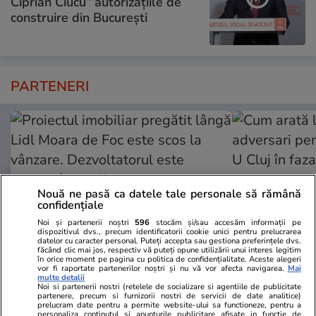
Ciprian Ciucu” autorizațiile de
construire din București
PARTENERI
Nouă ne pasă ca datele tale personale să rămână
confidențiale
Noi și partenerii noștri
596
stocăm și/sau accesăm informații pe
dispozitivul dvs., precum identificatorii cookie unici pentru prelucrarea
datelor cu caracter personal. Puteți accepta sau gestiona preferințele dvs.
făcând clic mai jos, respectiv vă puteți opune utilizării unui interes legitim
în orice moment pe pagina cu politica de confidențialitate. Aceste alegeri
vor fi raportate partenerilor noștri și nu vă vor afecta navigarea.
Mai
ZiaruldeIasi.ro
Fanatik.ro
multe detalii
Noi si partenerii nostri (retelele de socializare si agentiile de publicitate
Proiectul imobiliar pregătit lângă
Cum arată lis
partenere, precum si furnizorii nostri de servicii de date analitice)
Lidl Moara de Foc este scos la
adversari pe
prelucram date pentru a permite website-ului sa functioneze, pentru a
personaliza continutul si anunturile publicitare afisate in functie de