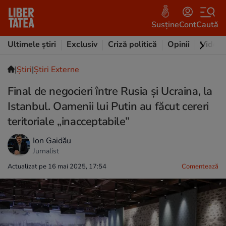
Susține
Cont
Caută
Ultimele știri
Exclusiv
Criză politică
Opinii
Video
|
Ştiri
|
Știri Externe
Final de negocieri între Rusia și Ucraina, la
Istanbul. Oamenii lui Putin au făcut cereri
teritoriale „inacceptabile”
Ion Gaidău
Jurnalist
Actualizat pe 16 mai 2025, 17:54
Comentează