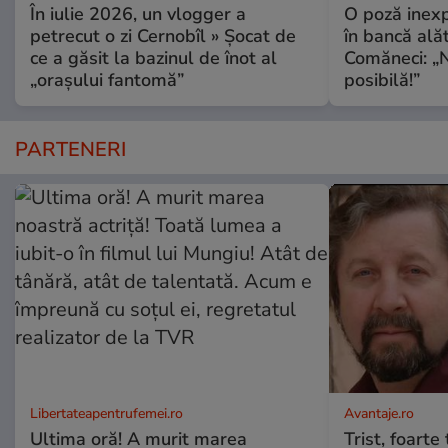
În iulie 2026, un vlogger a
O poză inexp
petrecut o zi Cernobîl » Șocat de
în bancă ală
ce a găsit la bazinul de înot al
Comăneci: „N
„orașului fantomă”
posibilă!”
PARTENERI
Libertateapentrufemei.ro
Avantaje.ro
Ultima oră! A murit marea
Trist, foarte