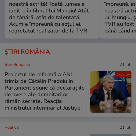
noastră actriță! Toată lumea a
împreună, în
iubit-o în filmul lui Mungiu! Atât
noastră actri
de tânără, atât de talentată.
lui Mungiu, ș
Acum e împreună cu soțul ei,
TVR au fost 
regretatul realizator de la TVR
până când mo
ȘTIRI ROMÂNIA
Știri România
21 iul.
Proiectul de reformă a ANI
Exclusiv
trimis de Cătălin Predoiu în
Parlament spune că declarațiile
de avere ale demnitarilor
rămân secrete. Reacția
ministrului interimar al Justiției
Politică
21 iul.