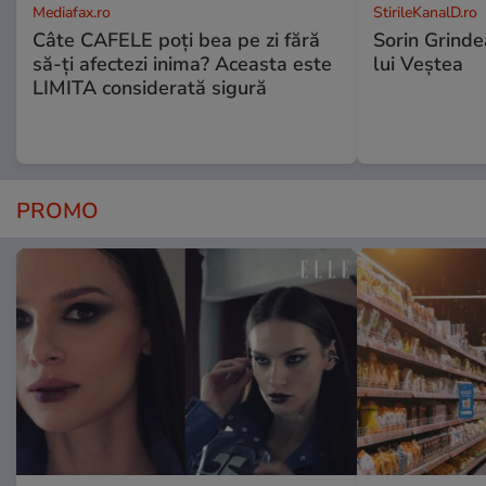
Mediafax.ro
StirileKanalD.ro
Câte CAFELE poți bea pe zi fără
Sorin Grinde
să-ți afectezi inima? Aceasta este
lui Veștea
LIMITA considerată sigură
PROMO