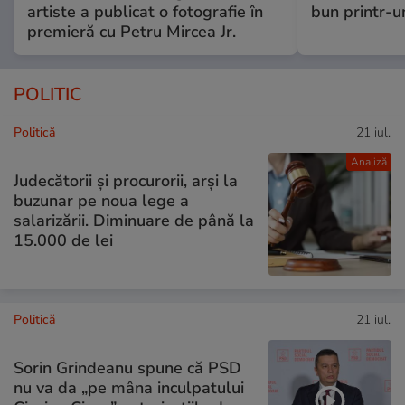
artiste a publicat o fotografie în
bun printr-u
premieră cu Petru Mircea Jr.
POLITIC
Politică
21 iul.
Analiză
Judecătorii și procurorii, arși la
buzunar pe noua lege a
salarizării. Diminuare de până la
15.000 de lei
Politică
21 iul.
Sorin Grindeanu spune că PSD
nu va da „pe mâna inculpatului