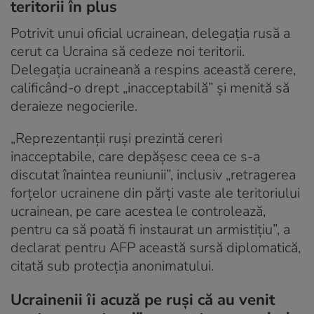
teritorii în plus
Potrivit unui oficial ucrainean, delegația rusă a
cerut ca Ucraina să cedeze noi teritorii.
Delegația ucraineană a respins această cerere,
calificând-o drept „inacceptabilă” şi menită să
deraieze negocierile.
„Reprezentanţii ruşi prezintă cereri
inacceptabile, care depăşesc ceea ce s-a
discutat înaintea reuniunii”, inclusiv „retragerea
forţelor ucrainene din părţi vaste ale teritoriului
ucrainean, pe care acestea le controlează,
pentru ca să poată fi instaurat un armistiţiu”, a
declarat pentru AFP această sursă diplomatică,
citată sub protecţia anonimatului.
Ucrainenii îi acuză pe ruși că au venit