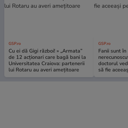
GSP.ro
GSP.ro
Cu ei dă Gigi război! » „Armata”
Fanii sunt în 
de 12 acționari care bagă bani la
nerecunoscut
Universitatea Craiova: partenerii
doctorul ved
lui Rotaru au averi amețitoare
să fie aceea