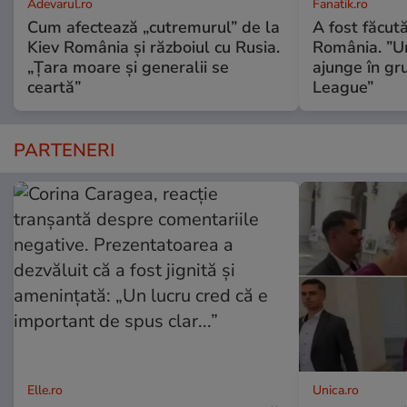
Adevarul.ro
Fanatik.ro
Cum afectează „cutremurul” de la
A fost făcută
Kiev România și războiul cu Rusia.
România. ”Un
„Țara moare și generalii se
ajunge în g
ceartă”
League”
PARTENERI
Elle.ro
Unica.ro