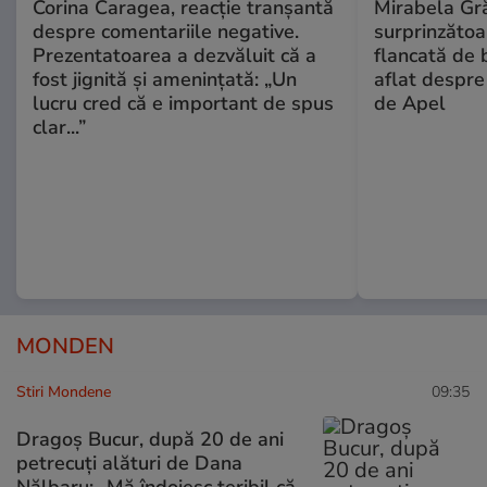
Corina Caragea, reacție tranșantă
Mirabela Gră
despre comentariile negative.
surprinzătoar
Prezentatoarea a dezvăluit că a
flancată de 
fost jignită și amenințată: „Un
aflat despre
lucru cred că e important de spus
de Apel
clar...”
MONDEN
Stiri Mondene
09:35
Dragoș Bucur, după 20 de ani
petrecuți alături de Dana
Nălbaru: „Mă îndoiesc teribil că