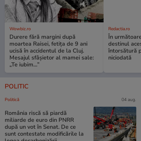
Wowbiz.ro
Redactia.ro
Durere fără margini după
În următoare
moartea Raisei, fetița de 9 ani
destinul ace
ucisă în accidentul de la Cluj.
întorsătură p
Mesajul sfâșietor al mamei sale:
niciodată
„Te iubim…”
POLITIC
Politică
04 aug.
România riscă să piardă
miliarde de euro din PNRR
după un vot în Senat. De ce
sunt contestate modificările la
legea decarbonizării