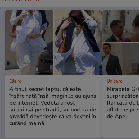
Elle.ro
Unica.ro
A ținut secret faptul că este
Mirabela Gră
însărcinată însă imaginile au ajuns
surprinzătoar
pe internet! Vedeta a fost
flancată de 
surprinsă pe stradă, iar burtica de
aflat despre
gravidă dovedește că va deveni în
de Apel
curând mamă