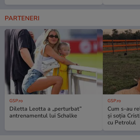
PARTENERI
GSP.ro
GSP.ro
Diletta Leotta a „perturbat”
Cum s-au re
antrenamentul lui Schalke
și soția Cris
cu Petrolul