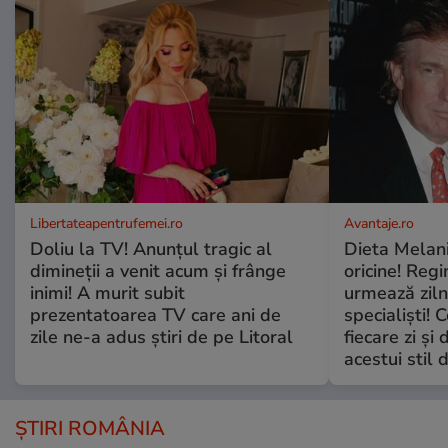
Libertateapentrufemei.ro
Avantaje.ro
Doliu la TV! Anunțul tragic al
Dieta Melan
dimineții a venit acum și frânge
oricine! Regi
inimi! A murit subit
urmează zilni
prezentatoarea TV care ani de
specialiști! 
zile ne-a adus știri de pe Litoral
fiecare zi și 
acestui stil 
ȘTIRI ROMÂNIA