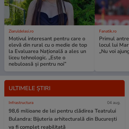
ZiaruldeIasi.ro
Fanatik.ro
Motivul interesant pentru care o
Primul antre
elevă din rural cu o medie de top
locul lui Ma
la Evaluarea Națională a ales un
„Nu voi ajung
liceu tehnologic. „Este o
nebuloasă și pentru noi”
ULTIMELE ȘTIRI
Infrastructura
04 aug.
98,6 milioane de lei pentru clădirea Teatrului
Bulandra: Bijuteria arhitecturală din București
va fi complet reabilitată