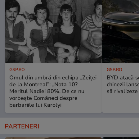
GSP.RO
GSP.RO
Omul din umbră din echipa „Zeiței
BYD atacă s
de la Montreal”: „Nota 10?
chinezii lans
Meritul Nadiei 80%. De ce nu
să rivalize
vorbește Comăneci despre
barbariile lui Karolyi
PARTENERI