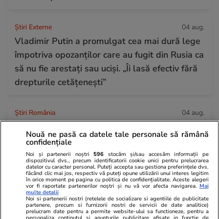
Știri Externe
04 aug.
Vladimir Putin a promulgat cea mai dură lege
împotriva opozanților care au fugit din Rusia ca
să nu fie arestați sau uciși. „Îi lasă efectiv fără
drepturile cetățenești”
Știri România
04 aug.
Nicușor Dan a promulgat legile pentru
Nouă ne pasă ca datele tale personale să rămână
jaloanele PNRR și Acordul SAFE: „Accesul
confidențiale
României la fondurile europene rămâne
Noi și partenerii noștri
596
stocăm și/sau accesăm informații pe
dispozitivul dvs., precum identificatorii cookie unici pentru prelucrarea
garantat”
datelor cu caracter personal. Puteți accepta sau gestiona preferințele dvs.
făcând clic mai jos, respectiv vă puteți opune utilizării unui interes legitim
în orice moment pe pagina cu politica de confidențialitate. Aceste alegeri
vor fi raportate partenerilor noștri și nu vă vor afecta navigarea.
Mai
multe detalii
Știri Externe
04 aug.
Noi si partenerii nostri (retelele de socializare si agentiile de publicitate
partenere, precum si furnizorii nostri de servicii de date analitice)
Contre la Bruxelles după criza din Ceuta:
prelucram date pentru a permite website-ului sa functioneze, pentru a
personaliza continutul si anunturile publicitare afisate in functie de