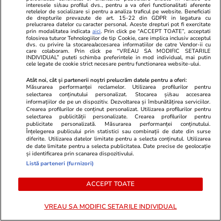
planul Spaniei de a legaliza migranții divizează
interesele si/sau profilul dvs., pentru a va oferi functionalitati aferente
retelelor de socializare si pentru a analiza traficul pe website. Beneficiati
de drepturile prevazute de art. 15-22 din GDPR in legatura cu
Uniunea Europeană
prelucrarea datelor cu caracter personal. Aceste drepturi pot fi exercitate
prin modalitatea indicata
aici
. Prin click pe “ACCEPT TOATE”, acceptati
folosirea tuturor Tehnologiilor de tip Cookie, care implica inclusiv acceptul
dvs. cu privire la stocarea/accesarea informatiilor de catre Vendor-ii cu
Citește mai multe
care colaboram. Prin click pe “VREAU SA MODIFIC SETARILE
INDIVIDUAL” puteti schimba preferintele in mod individual, mai putin
cele legate de cookie strict necesare pentru functionarea website-ului.
Atât noi, cât și partenerii noștri prelucrăm datele pentru a oferi:
TRENDING
Măsurarea performanței reclamelor. Utilizarea profilurilor pentru
selectarea conținutului personalizat. Stocarea și/sau accesarea
informațiilor de pe un dispozitiv. Dezvoltarea și îmbunătățirea serviciilor.
Horoscop
04 aug.
Crearea profilurilor de conținut personalizat. Utilizarea profilurilor pentru
selectarea publicității personalizate. Crearea profilurilor pentru
Horoscop 5 august 2026. Vărsătorii au nevoie
publicitate personalizată. Măsurarea performanței conținutului.
Înțelegerea publicului prin statistici sau combinații de date din surse
de abordări mai creative, mai relaxate în
diferite. Utilizarea datelor limitate pentru a selecta conținutul. Utilizarea
de date limitate pentru a selecta publicitatea. Date precise de geolocație
subiectele legate de câștiguri, venituri și
și identificarea prin scanarea dispozitivului.
cheltuieli
Listă parteneri (furnizori)
ACCEPT TOATE
Știri România
04 aug.
Dunărea a ajuns un pârâu la Corabia, cu apă
VREAU SA MODIFIC SETARILE INDIVIDUAL