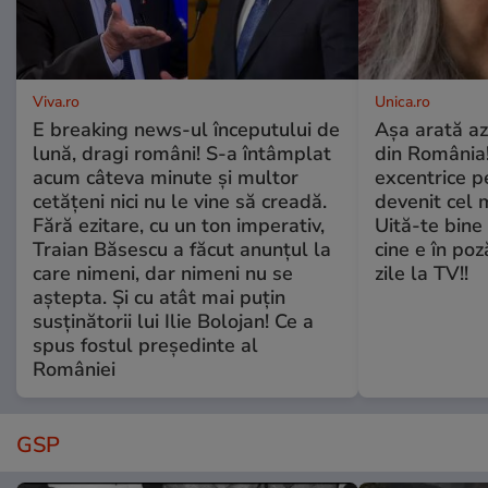
Viva.ro
Unica.ro
E breaking news-ul începutului de
Așa arată az
lună, dragi români! S-a întâmplat
din România!
acum câteva minute și multor
excentrice pe
cetățeni nici nu le vine să creadă.
devenit cel 
Fără ezitare, cu un ton imperativ,
Uită-te bine 
Traian Băsescu a făcut anunțul la
cine e în poz
care nimeni, dar nimeni nu se
zile la TV!!
aștepta. Și cu atât mai puțin
susținătorii lui Ilie Bolojan! Ce a
spus fostul președinte al
României
GSP