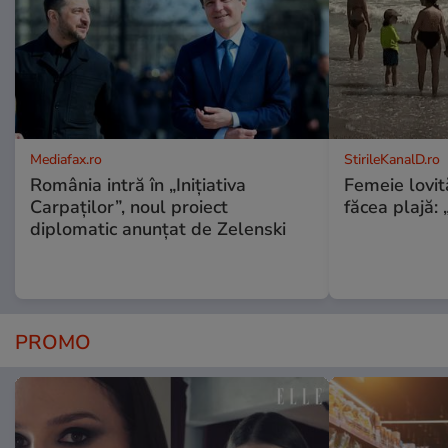
Mediafax.ro
StirileKanalD.ro
România intră în „Inițiativa
Femeie lovit
Carpaților”, noul proiect
făcea plajă: „
diplomatic anunțat de Zelenski
PROMO