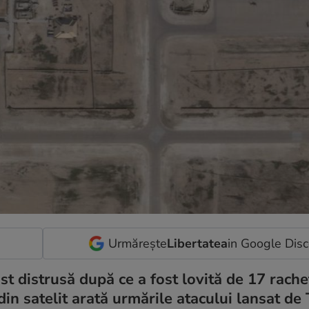
Urmărește
Libertatea
in Google Dis
st distrusă după ce a fost lovită de 17 rache
 din satelit arată urmările atacului lansat de