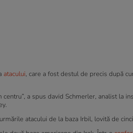
ma
atacului
, care a fost destul de precis după c
în centru”, a spus david Schmerler, analist la ins
ey.
mările atacului de la baza Irbil, lovită de cinc