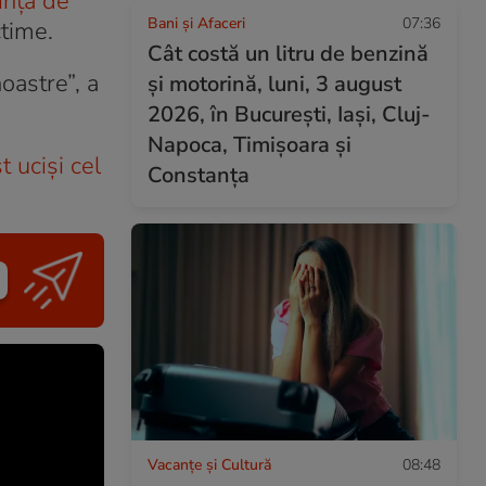
ință de
Bani și Afaceri
07:36
ctime.
Cât costă un litru de benzină
oastre”, a
și motorină, luni, 3 august
2026, în București, Iași, Cluj-
Napoca, Timișoara și
t uciși cel
Constanța
Vacanțe și Cultură
08:48