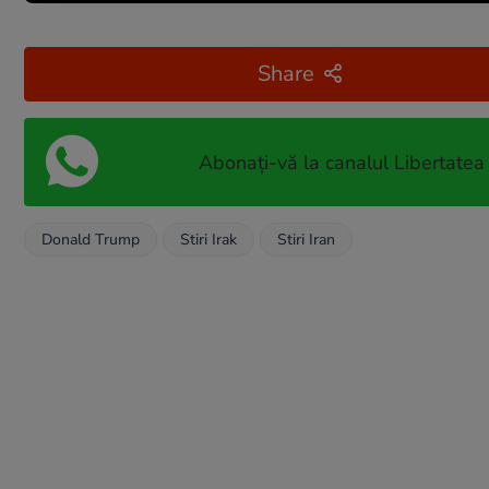
Share
Abonați-vă la canalul Libertatea
Donald Trump
Stiri Irak
Stiri Iran