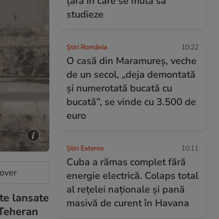
țara în care se mută să
studieze
Știri România
10:22
O casă din Maramureș, veche
de un secol, „deja demontată
și numerotată bucată cu
bucată”, se vinde cu 3.500 de
euro
Știri Externe
10:11
Cuba a rămas complet fără
cover
energie electrică. Colaps total
al rețelei naționale și pană
te lansate
masivă de curent în Havana
 Teheran