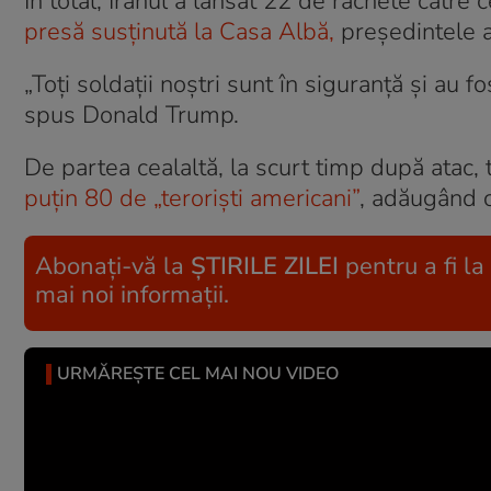
În total, Iranul a lansat 22 de rachete către
presă susținută la Casa Albă,
președintele a
„Toți soldații noștri sunt în siguranță și au
spus Donald Trump.
De partea cealaltă, la scurt timp după atac, 
puţin 80 de „terorişti americani”
, adăugând c
Abonați-vă la
ȘTIRILE ZILEI
pentru a fi la
mai noi informații.
URMĂREȘTE CEL MAI NOU VIDEO