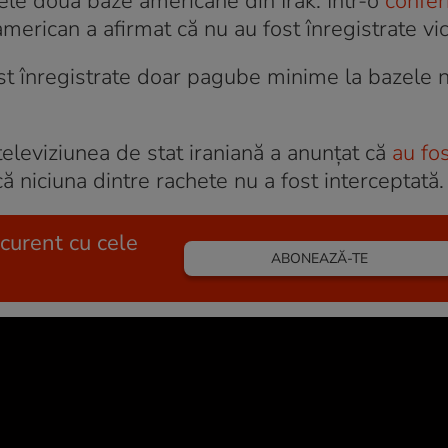
 cele două baze americane din Irak. Într-o
confer
merican a afirmat că nu au fost înregistrate vi
 fost înregistrate doar pagube minime la bazele n
televiziunea de stat iraniană a anunţat că
au fos
ă niciuna dintre rachete nu a fost interceptată.
 curent cu cele
ABONEAZĂ-TE