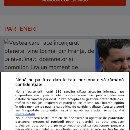
PARTENERI
Nouă ne pasă ca datele tale personale să rămână
confidențiale
Noi și partenerii noștri
596
stocăm și/sau accesăm informații pe
dispozitivul dvs., precum identificatorii cookie unici pentru prelucrarea
datelor cu caracter personal. Puteți accepta sau gestiona preferințele dvs.
făcând clic mai jos, respectiv vă puteți opune utilizării unui interes legitim
Viva.ro
Unica.ro
în orice moment pe pagina cu politica de confidențialitate. Aceste alegeri
vor fi raportate partenerilor noștri și nu vă vor afecta navigarea.
Mai
Vestea care face înconjurul
Ultima oră /
multe detalii
planetei vine tocmai din Franța,
mesaj pentr
Noi si partenerii nostri (retelele de socializare si agentiile de publicitate
partenere, precum si furnizorii nostri de servicii de date analitice)
de la nivel înalt, doamnelor și
incidentele 
prelucram date pentru a permite website-ului sa functioneze, pentru a
personaliza continutul si anunturile publicitare afisate in functie de