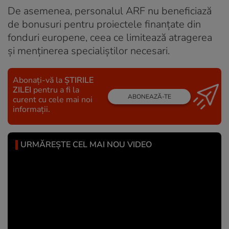
De asemenea, personalul ARF nu beneficiază
de bonusuri pentru proiectele finanţate din
fonduri europene, ceea ce limitează atragerea
şi menţinerea specialiştilor necesari.
Abonați-vă la
ȘTIRILE
ZILEI
pentru a fi la
ABONEAZĂ-TE
curent cu cele mai noi
informații.
URMĂREȘTE CEL MAI NOU VIDEO