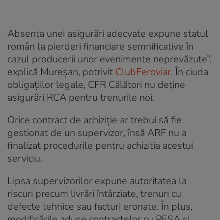
Absenţa unei asigurări adecvate expune statul
român la pierderi financiare semnificative în
cazul producerii unor evenimente neprevăzute”,
explică Mureşan, potrivit
ClubFeroviar
. În ciuda
obligaţiilor legale, CFR Călători nu deţine
asigurări RCA pentru trenurile noi.
Orice contract de achiziţie ar trebui să fie
gestionat de un supervizor, însă ARF nu a
finalizat procedurile pentru achiziţia acestui
serviciu.
Lipsa supervizorilor expune autoritatea la
riscuri precum livrări întârziate, trenuri cu
defecte tehnice sau facturi eronate. În plus,
modificările aduse contractelor cu PESA şi