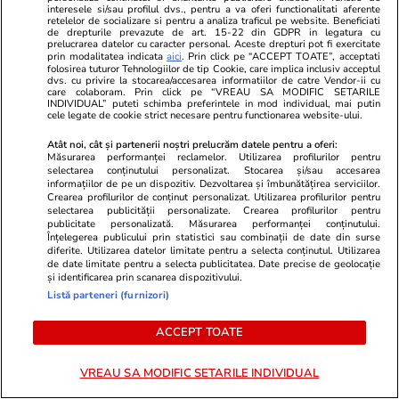
domnilor. Era un moment de
perioadă. Ma
interesele si/sau profilul dvs., pentru a va oferi functionalitati aferente
retelelor de socializare si pentru a analiza traficul pe website. Beneficiati
liniște în presa de scandal de la
purtătoarea 
de drepturile prevazute de art. 15-22 din GDPR in legatura cu
Paris, dar acum ziarele ”fierb” pur
Ministerului
prelucrarea datelor cu caracter personal. Aceste drepturi pot fi exercitate
prin modalitatea indicata
aici
. Prin click pe “ACCEPT TOATE”, acceptati
și simplu. După un scandal imens,
făcut anunțu
folosirea tuturor Tehnologiilor de tip Cookie, care implica inclusiv acceptul
Brigitte Macron, Prima Doamnă a
timp
dvs. cu privire la stocarea/accesarea informatiilor de catre Vendor-ii cu
care colaboram. Prin click pe “VREAU SA MODIFIC SETARILE
Franței, a făcut anunțul bombă
INDIVIDUAL” puteti schimba preferintele in mod individual, mai putin
cele legate de cookie strict necesare pentru functionarea website-ului.
Atât noi, cât și partenerii noștri prelucrăm datele pentru a oferi:
Măsurarea performanței reclamelor. Utilizarea profilurilor pentru
GSP
selectarea conținutului personalizat. Stocarea și/sau accesarea
informațiilor de pe un dispozitiv. Dezvoltarea și îmbunătățirea serviciilor.
Crearea profilurilor de conținut personalizat. Utilizarea profilurilor pentru
selectarea publicității personalizate. Crearea profilurilor pentru
publicitate personalizată. Măsurarea performanței conținutului.
Înțelegerea publicului prin statistici sau combinații de date din surse
diferite. Utilizarea datelor limitate pentru a selecta conținutul. Utilizarea
de date limitate pentru a selecta publicitatea. Date precise de geolocație
și identificarea prin scanarea dispozitivului.
Listă parteneri (furnizori)
ACCEPT TOATE
VREAU SA MODIFIC SETARILE INDIVIDUAL