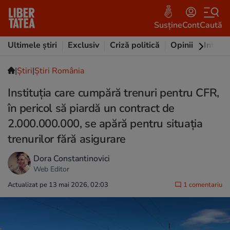
Susține
Cont
Caută
Ultimele știri
Exclusiv
Criză politică
Opinii
Intervi
|
Ştiri
|
Știri România
Instituția care cumpără trenuri pentru CFR,
în pericol să piardă un contract de
2.000.000.000, se apără pentru situația
trenurilor fără asigurare
Dora Constantinovici
Web Editor
Actualizat pe 13 mai 2026, 02:03
1 comentariu