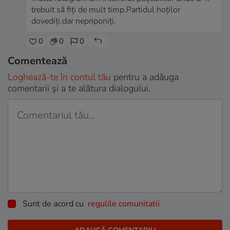
trebuit să fiți de mult timp.Partidul hoților
dovediți,dar nepriponiți.
0
0
0
Comentează
Loghează-te în contul tău
pentru a adăuga
comentarii și a te alătura dialogului.
Sunt de acord cu
regulile comunitatii