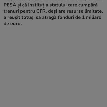
PESA și că instituția statului care cumpără
trenuri pentru CFR, deși are resurse limitate,
a reușit totuși să atragă fonduri de 1 miliard
de euro.