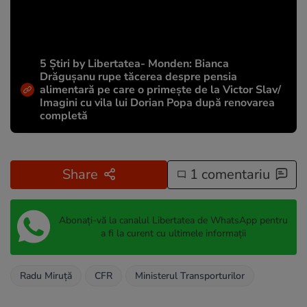
5 Știri by Libertatea- Monden: Bianca
Drăgușanu rupe tăcerea despre pensia
alimentară pe care o primește de la Victor Slav/
Imagini cu vila lui Dorian Popa după renovarea
completă
Share
1 comentariu
Abonați-vă la canalul Libertatea de WhatsApp pentru
a fi la curent cu ultimele informații
Radu Miruță
CFR
Ministerul Transporturilor