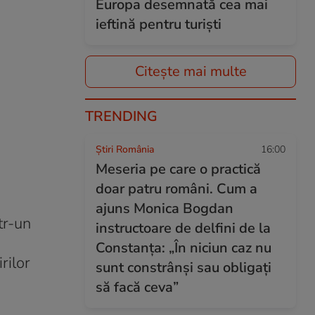
Europa desemnată cea mai
ieftină pentru turiști
Citește mai multe
TRENDING
Știri România
16:00
Meseria pe care o practică
doar patru români. Cum a
ajuns Monica Bogdan
tr-un
instructoare de delfini de la
Constanța: „În niciun caz nu
irilor
sunt constrânși sau obligați
să facă ceva”