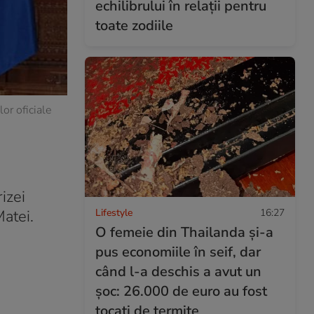
echilibrului în relații pentru
toate zodiile
or oficiale
izei
Lifestyle
16:27
Matei.
O femeie din Thailanda și-a
pus economiile în seif, dar
când l-a deschis a avut un
șoc: 26.000 de euro au fost
tocați de termite