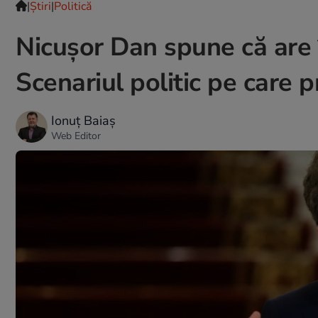
|
Ştiri
|
Politică
Nicușor Dan spune că are 
Scenariul politic pe care p
Ionuț Baiaș
Web Editor