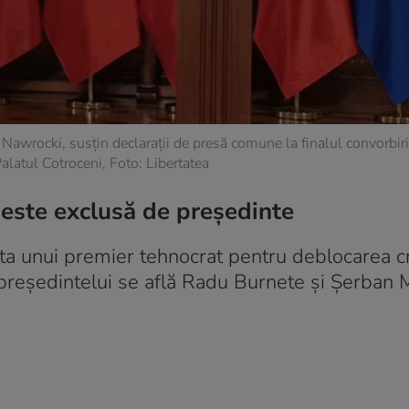
wrocki, susțin declarații de presă comune la finalul convorbiril
alatul Cotroceni, Foto: Libertatea
 este exclusă de președinte
a unui premier tehnocrat pentru deblocarea cr
a președintelui se află Radu Burnete și Șerban 