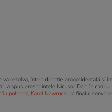
e va rezolva, într-o direcţie prooccidentală şi în
d”, a spus preşedintele Nicuşor Dan, în cadrul
său polonez, Karol Nawrocki
, la finalul convorb