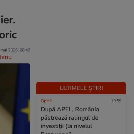
ier.
oric
 mai 2026, 08:49
ariu
ULTIMELE ȘTIRI
Opinii
19:59
După APEL, România
păstrează ratingul de
investiții (la nivelul