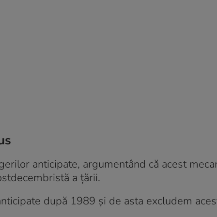
us
legerilor anticipate, argumentând că acest mec
ostdecembristă a țării.
 anticipate după 1989 şi de asta excludem aces