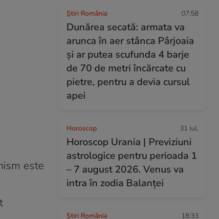
Știri România
07:58
Dunărea secată: armata va
arunca în aer stânca Pârjoaia
și ar putea scufunda 4 barje
de 70 de metri încărcate cu
pietre, pentru a devia cursul
apei
Horoscop
31 iul.
Horoscop Urania | Previziuni
astrologice pentru perioada 1
anism este
– 7 august 2026. Venus va
intra în zodia Balanței
t
Știri România
18:33