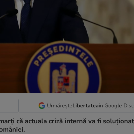
Urmărește
Libertatea
in Google Dis
arți că actuala criză internă va fi soluționat
omâniei.