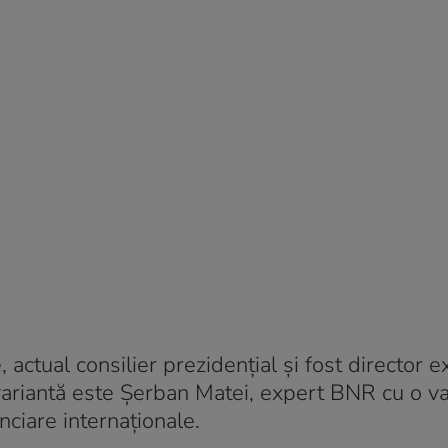
ctual consilier prezidențial și fost director ex
variantă este Șerban Matei, expert BNR cu o v
anciare internaționale.