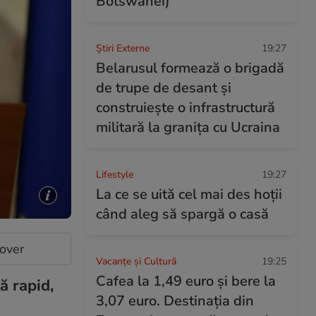
Botswanei)
Știri Externe
19:27
Belarusul formează o brigadă
de trupe de desant și
construiește o infrastructură
militară la granița cu Ucraina
Lifestyle
19:27
La ce se uită cel mai des hoții
când aleg să spargă o casă
cover
Vacanțe și Cultură
19:25
Cafea la 1,49 euro și bere la
ă rapid,
3,07 euro. Destinația din