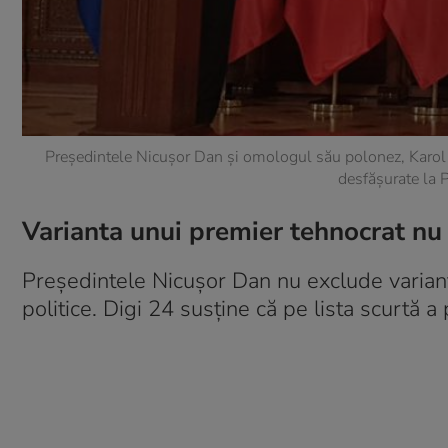
Președintele Nicușor Dan și omologul său polonez, Karol Na
desfășurate la P
Varianta unui premier tehnocrat nu
Președintele Nicușor Dan nu exclude variant
politice. Digi 24 susține că pe lista scurtă 