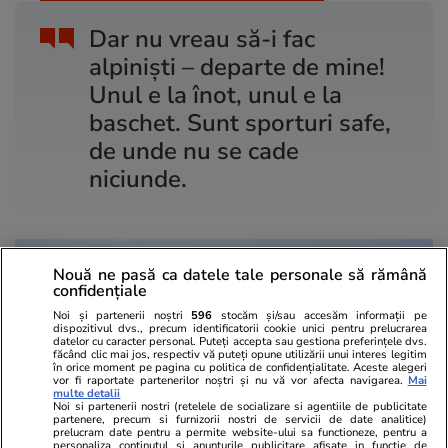
Dar nu vreau să-i fac
alpiniști – departe de mine!
Unul e la înot, unul e la
baschet. Sunt sporturi safe,
de unde nu se cade
niciunde.
Nouă ne pasă ca datele tale personale să rămână
confidențiale
Noi și partenerii noștri
596
stocăm și/sau accesăm informații pe
dispozitivul dvs., precum identificatorii cookie unici pentru prelucrarea
datelor cu caracter personal. Puteți accepta sau gestiona preferințele dvs.
făcând clic mai jos, respectiv vă puteți opune utilizării unui interes legitim
în orice moment pe pagina cu politica de confidențialitate. Aceste alegeri
vor fi raportate partenerilor noștri și nu vă vor afecta navigarea.
Mai
multe detalii
Noi si partenerii nostri (retelele de socializare si agentiile de publicitate
partenere, precum si furnizorii nostri de servicii de date analitice)
prelucram date pentru a permite website-ului sa functioneze, pentru a
personaliza continutul si anunturile publicitare afisate in functie de