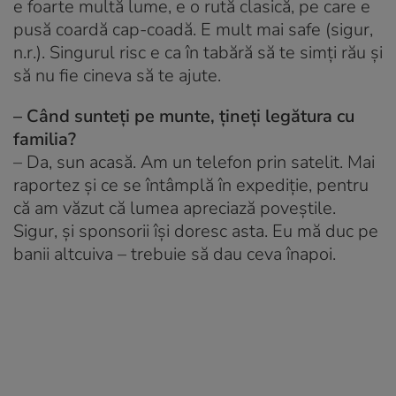
e foarte multă lume, e o rută clasică, pe care e
pusă coardă cap-coadă. E mult mai safe
(sigur,
n.r.). Singurul risc e ca în tabără să te simți rău și
să nu fie cineva să te ajute.
– Când sunteți pe munte, țineți legătura cu
familia?
– Da, sun acasă. Am un telefon prin satelit. Mai
raportez și ce se întâmplă în expediție, pentru
că am văzut că lumea apreciază poveștile.
Sigur, și sponsorii își doresc asta. Eu mă duc pe
banii altcuiva – trebuie să dau ceva înapoi.