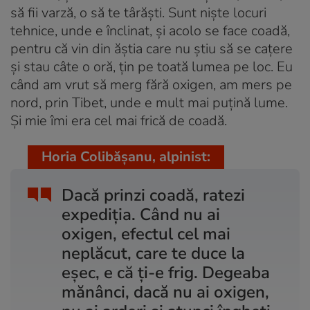
să fii varză, o să te târăști. Sunt niște locuri
tehnice, unde e înclinat, și acolo se face coadă,
pentru că vin din ăștia care nu știu să se cațere
și stau câte o oră, țin pe toată lumea pe loc. Eu
când am vrut să merg fără oxigen, am mers pe
nord, prin Tibet, unde e mult mai puțină lume.
Și mie îmi era cel mai frică de coadă.
Horia Colibășanu, alpinist:
Dacă prinzi coadă, ratezi
expediția. Când nu ai
oxigen, efectul cel mai
neplăcut, care te duce la
eșec, e că ți-e frig. Degeaba
mănânci, dacă nu ai oxigen,