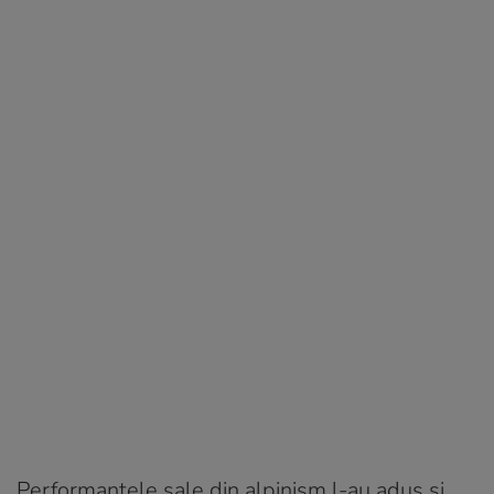
Performanțele sale din alpinism l-au adus și