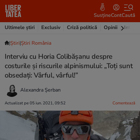
Susține
Cont
Caută
Ultimele știri
Exclusiv
Criză politică
Opinii
Intervi
|
Ştiri
|
Știri România
Interviu cu Horia Colibășanu despre
costurile și riscurile alpinismului: „Toți sunt
obsedați: Vârful, vârful!”
Alexandra Șerban
Actualizat pe 05 iun. 2021, 09:52
Comentează