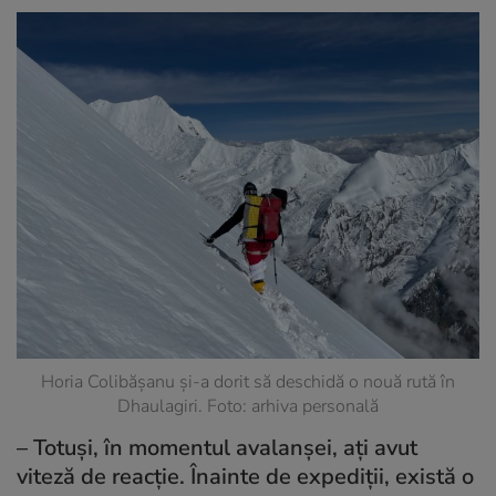
Horia Colibășanu și-a dorit să deschidă o nouă rută în
Dhaulagiri. Foto: arhiva personală
– Totuși, în momentul avalanșei, ați avut
viteză de reacție. Înainte de expediții, există o