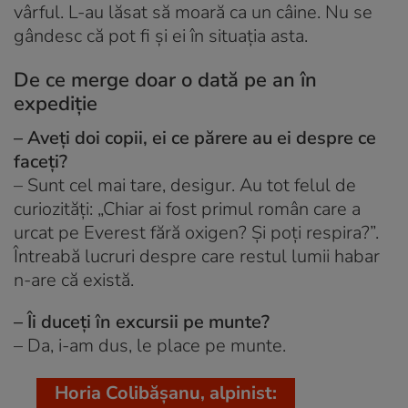
vârful. L-au lăsat să moară ca un câine. Nu se
gândesc că pot fi și ei în situația asta.
De ce merge doar o dată pe an în
expediție
– Aveți doi copii, ei ce părere au ei despre ce
faceți?
– Sunt cel mai tare, desigur. Au tot felul de
curiozități: „Chiar ai fost primul român care a
urcat pe Everest fără oxigen? Și poți respira?”.
Întreabă lucruri despre care restul lumii habar
n-are că există.
– Îi duceți în excursii pe munte?
– Da, i-am dus, le place pe munte.
Horia Colibășanu, alpinist: