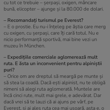
cu tot ce trebuie – șerpași, oxigen, mâncare
bună, elicopter – ajunge și la 80.000 de dolari.
– Recomandați turismul pe Everest?
– E o prostie. Eu nu-i înțeleg pe ăștia care merg
cu oxigen, cu șerpași, care îți cară totul. Nu e
nicio performanță sportivă, mai bine vezi un
muzeu în München.
– Expedițiile comerciale aglomerează mult
ruta. E ăsta un inconvenient pentru alpiniștii
puri?
– Orice om are dreptul să meargă pe munte și
să stea la coadă. Dacă ești alpinist, nu te obligă
nimeni să alegi ruta aglomerată. Muntele are
încă cinci rute, mult mai grele, e adevărat. Dar
dacă vrei să te lauzi că ai ajuns pe vârf, pe
Everest, și ai ales ruta cea mai ușoară, asta e, o