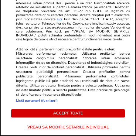
În vacanță, cu familia, în munții României. Foto: Facebook
interesele si/sau profilul dvs., pentru a va oferi functionalitati aferente
retelelor de socializare si pentru a analiza traficul pe website. Beneficiati
Horia Colibasanu
de drepturile prevazute de art. 15-22 din GDPR in legatura cu
prelucrarea datelor cu caracter personal. Aceste drepturi pot fi exercitate
– Soția v-a însoțit însă pe Everest anul trecut.
prin modalitatea indicata
aici
. Prin click pe “ACCEPT TOATE”, acceptati
folosirea tuturor Tehnologiilor de tip Cookie, care implica inclusiv acceptul
Cum s-a întâmplat?
dvs. cu privire la stocarea/accesarea informatiilor de catre Vendor-ii cu
care colaboram. Prin click pe “VREAU SA MODIFIC SETARILE
– A fost la plimbare, dar o plimbare utilă,
INDIVIDUAL” puteti schimba preferintele in mod individual, mai putin
cele legate de cookie strict necesare pentru functionarea website-ului.
pentru că ea rămâne mereu cu copiii, ea preia
Atât noi, cât și partenerii noștri prelucrăm datele pentru a oferi:
totul. Ea mai zicea: „A, te duci în expediție, te
Măsurarea performanței reclamelor. Utilizarea profilurilor pentru
selectarea conținutului personalizat. Stocarea și/sau accesarea
distrezi și eu rămân cu casa, cu copiii, cu școala,
informațiilor de pe un dispozitiv. Dezvoltarea și îmbunătățirea serviciilor.
cu totul”. Și eu i-am zis că nu e chiar așa o
Crearea profilurilor de conținut personalizat. Utilizarea profilurilor pentru
selectarea publicității personalizate. Crearea profilurilor pentru
distracție tot timpul. A mers până în tabăra de
publicitate personalizată. Măsurarea performanței conținutului.
Înțelegerea publicului prin statistici sau combinații de date din surse
bază, pe partea de trekking, unde nu bate
diferite. Utilizarea datelor limitate pentru a selecta conținutul. Utilizarea
de date limitate pentru a selecta publicitatea. Date precise de geolocație
vântul, nu vine uraganul, e bine. Dar trekking-
și identificarea prin scanarea dispozitivului.
ul, adică valea, merge până la 5.000 de metri și
Listă parteneri (furnizori)
simți altitudinea. N-are vreun talent special: a
ACCEPT TOATE
durut-o capul și a fost la fel de zombie ca toți
ceilalți colegi. Așa e la început, din cauza
VREAU SA MODIFIC SETARILE INDIVIDUAL
altitudinii, ești praf. Când am ajuns la 5.000, eu