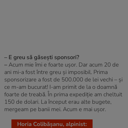
– E greu să găsești sponsori?
–
Acum mie îmi e foarte ușor. Dar acum 20 de
ani mi-a fost între greu și imposibil. Prima
sponsorizare a fost de 500.000 de lei vechi – și
ce m-am bucurat! I-am primit de la o doamnă
foarte de treabă. În prima expediție am cheltuit
150 de dolari. La început erau alte bugete,
mergeam pe banii mei. Acum e mai ușor.
Horia Colibășanu, alpinist: