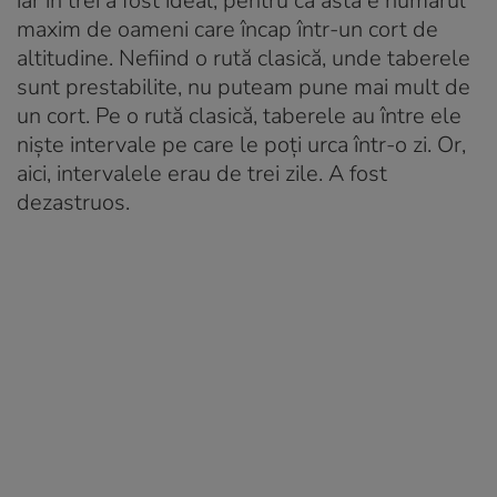
iar în trei a fost ideal, pentru că ăsta e numărul
maxim de oameni care încap într-un cort de
altitudine. Nefiind o rută clasică, unde taberele
sunt prestabilite, nu puteam pune mai mult de
un cort. Pe o rută clasică, taberele au între ele
niște intervale pe care le poți urca într-o zi. Or,
aici, intervalele erau de trei zile. A fost
dezastruos.