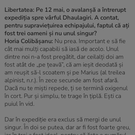
Libertatea:
Pe 12 mai, o avalanșă a întrerupt
expediția spre vârful Dhaulagiri. A contat,
pentru supraviețuirea echipajului, faptul că ați
fost trei oameni și nu unul singur?
Horia Colibășanu:
Nu prea. Important e să fie
cât mai mulți capabili să iasă de acolo. Unul
dintre noi n-a fost pregătit, dar ceilalți doi am
fost atât de „pe țeavă”, că am ieșit deodată și
am reușit să-l scoatem și pe Marius (al treilea
alpinist, n.r.). În zece secunde am fost afară.
Dacă nu te miști repede, ți se termină oxigenul
în cort. Pur și simplu, te trage în țiplă. Ești ca
puiul în vid.
Dar în expediție era exclus să mergi de unul
singur. În doi se putea, dar ar fi fost foarte greu,