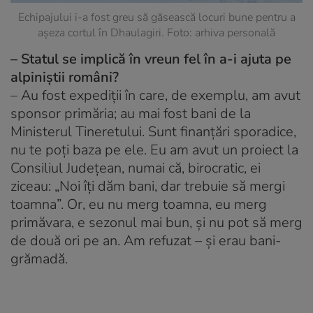
Echipajului i-a fost greu să găsească locuri bune pentru a
așeza cortul în Dhaulagiri. Foto: arhiva personală
– Statul se implică în vreun fel în a-i ajuta pe
alpiniștii români?
– Au fost expediții în care, de exemplu, am avut
sponsor primăria; au mai fost bani de la
Ministerul Tineretului. Sunt finanțări sporadice,
nu te poți baza pe ele. Eu am avut un proiect la
Consiliul Județean, numai că, birocratic, ei
ziceau: „Noi îți dăm bani, dar trebuie să mergi
toamna”. Or, eu nu merg toamna, eu merg
primăvara, e sezonul mai bun, și nu pot să merg
de două ori pe an. Am refuzat – și erau bani-
grămadă.