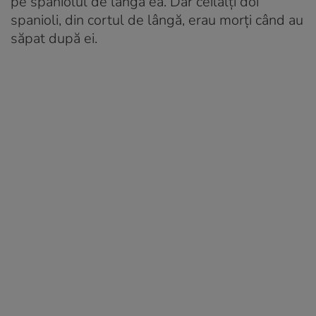
pe spaniolul de lângă ea. Dar ceilalți doi
spanioli, din cortul de lângă, erau morți când au
săpat după ei.