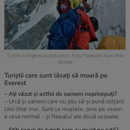
Turiștii se înghesuie pe Everest. Foto: Facebook Kami Rita
Sherpa
Turiștii care sunt lăsați să moară pe
Everest
– Ați văzut și astfel de oameni nepricepuți?
– Urcă și oameni care nu știu să-și pună colțarii!
Unii chiar mor. Sunt ca muștele, zece pe sezon
e ceva normal – și Nepalul are două sezoane.
– Știți cazuri de turiști care au murit pe rută?