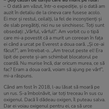
– O dată am văzut, într-o expediție, și o dată am
auzit în detaliu de la cineva care fusese acolo.
Ei mor și restul, ceilalți, la fel de inconștienți și
de slab pregătiți, nici nu se sinchisesc. Toți sunt
obsedați: „Vârful, vârful!”. Am vorbit cu o tipă
care mi-a povestit că a murit un coreean în fața
ei când a urcat pe Everest a doua oară. „Și ce-ai
făcut?”, am întrebat-o. „Am trecut peste el! Era
lipit de perete și-am schimbat blocatorul pe
coardă. Nu murise încă, dar oricum murea, ce să
fac? Eram a doua oară, voiam să ajung pe vârf”,
mi-a răspuns.
Când am fost în 2018, l-au lăsat să moară pe
un rus. S-a îmbolnăvit, iar toți treceau în sus cu
oxigenul. Dacă îi dădeau oxigen, îl puteau salva.
Dar ei voiau oxigenul pentru ei, ca să urce