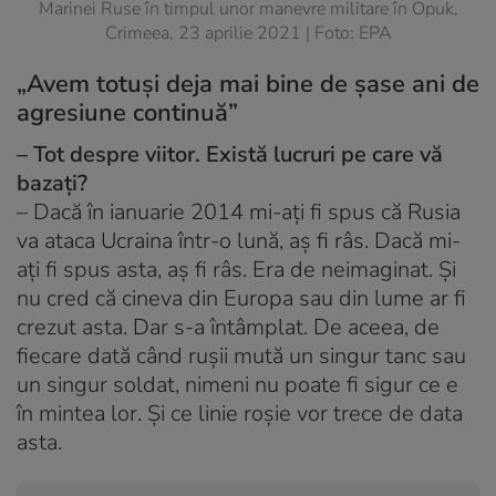
Marinei Ruse în timpul unor manevre militare în Opuk,
Crimeea, 23 aprilie 2021 | Foto: EPA
„Avem totuși deja mai bine de șase ani de
agresiune continuă”
– Tot despre viitor. Există lucruri pe care vă
bazați?
– Dacă în ianuarie 2014 mi-ați fi spus că Rusia
va ataca Ucraina într-o lună, aș fi râs. Dacă mi-
ați fi spus asta, aș fi râs. Era de neimaginat. Și
nu cred că cineva din Europa sau din lume ar fi
crezut asta. Dar s-a întâmplat. De aceea, de
fiecare dată când rușii mută un singur tanc sau
un singur soldat, nimeni nu poate fi sigur ce e
în mintea lor. Și ce linie roșie vor trece de data
asta.