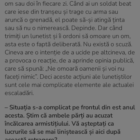
om sau doi în fiecare zi. Când ai un soldat beat
care iese din tranșeu și trage cu arma sau
aruncă o grenadă, el poate să-și atingă ținta
sau să nu o nimerească. Depinde. Dar când
trimiți un lunetist și îi ordoni să omoare un om,
asta este o faptă deliberată. Nu există o scuză.
Cineva are o intenție de a ucide pe altcineva, de
a provoca o reacție, de a aprinde opinia publică,
care să spună: „Ne omoară oamenii și voi nu
faceți nimic”. Deci aceste acțiuni ale lunetiștilor
sunt cele mai complicate elemente ale actualei
escaladări.
– Situația s-a complicat pe frontul din est anul
acesta. Știm că ambele părți au acuzat
încălcarea armistițiului. Vă așteptați ca
lucrurile să se mai liniștească și aici după
această retragere?