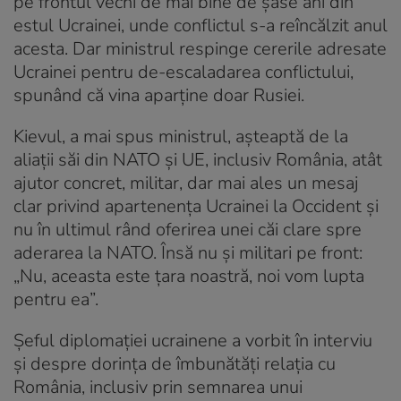
pe frontul vechi de mai bine de șase ani din
estul Ucrainei, unde conflictul s-a reîncălzit anul
acesta. Dar ministrul respinge cererile adresate
Ucrainei pentru de-escaladarea conflictului,
spunând că vina aparține doar Rusiei.
Kievul, a mai spus ministrul, așteaptă de la
aliații săi din NATO și UE, inclusiv România, atât
ajutor concret, militar, dar mai ales un mesaj
clar privind apartenența Ucrainei la Occident și
nu în ultimul rând oferirea unei căi clare spre
aderarea la NATO. Însă nu și militari pe front:
„Nu, aceasta este țara noastră, noi vom lupta
pentru ea”.
Șeful diplomației ucrainene a vorbit în interviu
și despre dorința de îmbunătăți relația cu
România, inclusiv prin semnarea unui