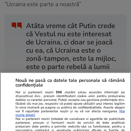
”Ucraina este parte a noastră”
Atâta vreme cât Putin crede
că Vestul nu este interesat
de Ucraina, ci doar se joacă
cu ea, că Ucraina este o
zonă-tampon, este la mijloc,
este o parte rebelă a lumii
ruse, el va continua să
Nouă ne pasă ca datele tale personale să rămână
încerce.
confidențiale
Noi și partenerii noștri
596
stocăm și/sau accesăm informații pe
dispozitivul dvs., precum identificatorii cookie unici pentru prelucrarea
Deci avem nevoie de un mesaj politic clar din
datelor cu caracter personal. Puteți accepta sau gestiona preferințele dvs.
făcând clic mai jos, respectiv vă puteți opune utilizării unui interes legitim
partea Vestului cum că „Ucraina este parte a
în orice moment pe pagina cu politica de confidențialitate. Aceste alegeri
vor fi raportate partenerilor noștri și nu vă vor afecta navigarea.
Mai
noastră”. Că „viitorul ei este alături de NATO, de
multe detalii
Noi si partenerii nostri (retelele de socializare si agentiile de publicitate
UE de toate structurile noastre”. Ceea ce
partenere, precum si furnizorii nostri de servicii de date analitice)
prelucram date pentru a permite website-ului sa functioneze, pentru a
personaliza continutul si anunturile publicitare afisate in functie de