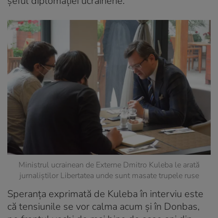
șeful diplomației ucrainene.
Ministrul ucrainean de Externe Dmitro Kuleba le arată
jurnaliștilor Libertatea unde sunt masate trupele ruse
Speranța exprimată de Kuleba în interviu este
că tensiunile se vor calma acum și în Donbas,