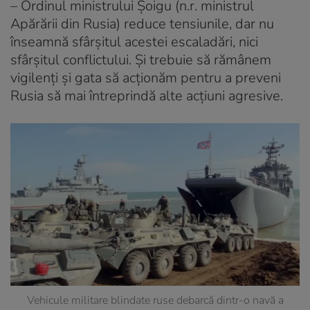
– Ordinul ministrului Șoigu (n.r. ministrul
Apărării din Rusia) reduce tensiunile, dar nu
înseamnă sfârșitul acestei escaladări, nici
sfârșitul conflictului. Și trebuie să rămânem
vigilenți și gata să acționăm pentru a preveni
Rusia să mai întreprindă alte acțiuni agresive.
Vehicule militare blindate ruse debarcă dintr-o navă a