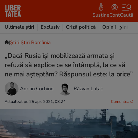
Susține
Cont
Caută
Ultimele știri
Exclusiv
Criză politică
Opinii
Intervi
|
Ştiri
|
Știri România
„Dacă Rusia își mobilizează armata și
refuză să explice ce se întâmplă, la ce să
ne mai așteptăm? Răspunsul este: la orice”
Adrian Cochino
Răzvan Luțac
Actualizat pe 25 apr. 2021, 08:24
Comentează