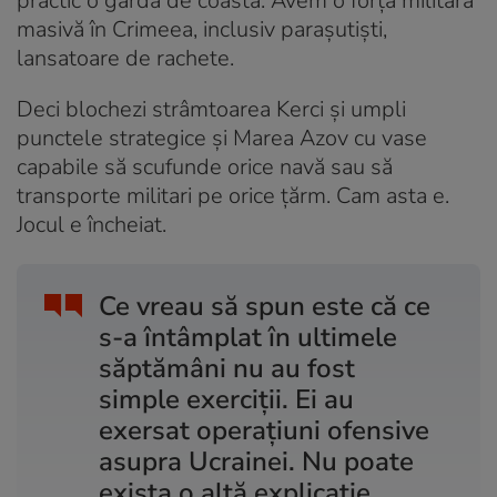
practic o gardă de coastă. Avem o forță militară
masivă în Crimeea, inclusiv parașutiști,
lansatoare de rachete.
Deci blochezi strâmtoarea Kerci și umpli
punctele strategice și Marea Azov cu vase
capabile să scufunde orice navă sau să
transporte militari pe orice țărm. Cam asta e.
Jocul e încheiat.
Ce vreau să spun este că ce
s-a întâmplat în ultimele
săptămâni nu au fost
simple exerciții. Ei au
exersat operațiuni ofensive
asupra Ucrainei. Nu poate
exista o altă explicație.