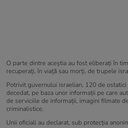
O parte dintre aceștia au fost eliberați în tim
recuperați, în viață sau morți, de trupele isr
Potrivit guvernului israelian, 120 de ostatic
decedat, pe baza unor informații pe care auto
de serviciile de informații, imagini filmate
criminalistice.
Unii oficiali au declarat, sub protecția anon