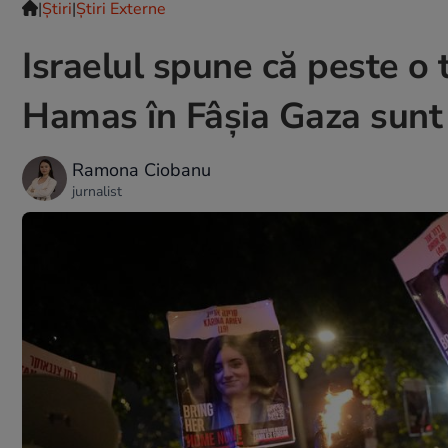
|
Ştiri
|
Știri Externe
Israelul spune că peste o t
Hamas în Fâșia Gaza sunt
Ramona Ciobanu
jurnalist