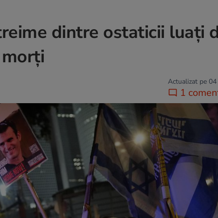
reime dintre ostaticii luați 
 morți
Actualizat pe 04
1 coment