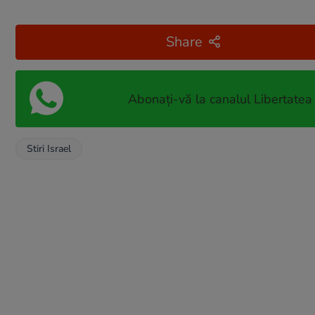
Share
Abonați-vă la canalul Libertatea
Stiri Israel