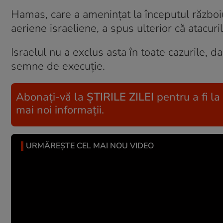
Hamas, care a amenințat la începutul războiul
aeriene israeliene, a spus ulterior că atacuri
Israelul nu a exclus asta în toate cazurile, 
semne de execuție.
Abonați-vă la
ȘTIRILE ZILEI
pentru a fi la
mai noi informații.
URMĂREȘTE CEL MAI NOU VIDEO