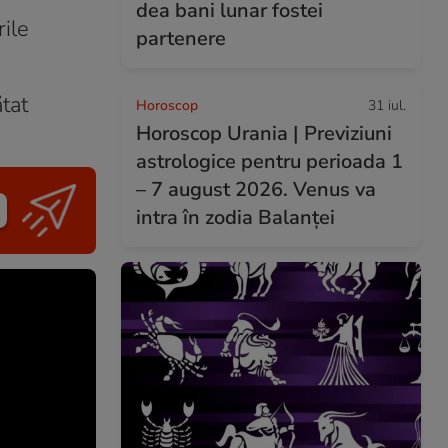
dea bani lunar fostei
rile
partenere
ătat
Horoscop
31 iul.
Horoscop Urania | Previziuni
astrologice pentru perioada 1
– 7 august 2026. Venus va
intra în zodia Balanței