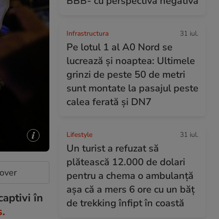
BBB- cu perspectivă negativă
Infrastructura
31 iul.
Pe lotul 1 al A0 Nord se
lucrează și noaptea: Ultimele
grinzi de peste 50 de metri
sunt montate la pasajul peste
calea ferată și DN7
Lifestyle
31 iul.
Un turist a refuzat să
plătească 12.000 de dolari
cover
pentru a chema o ambulanță
așa că a mers 6 ore cu un băț
aptivi în
de trekking înfipt în coastă
.