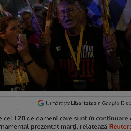
Urmărește
Libertatea
in Google Dis
e cei 120 de oameni care sunt în continuare c
ernamental prezentat marți, relatează
Reuters