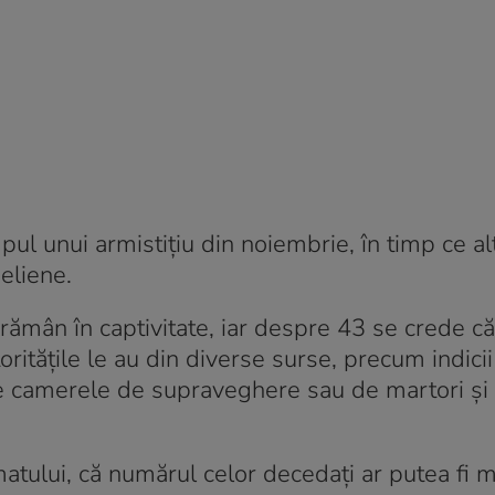
pul unui armistițiu din noiembrie, în timp ce alț
aeliene.
i rămân în captivitate, iar despre 43 se crede c
ritățile le au din diverse surse, precum indicii
 de camerele de supraveghere sau de martori și 
imatului, că numărul celor decedați ar putea fi 