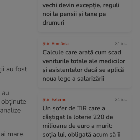
vechi devin excepție, reguli
noi la pensii și taxe pe
drumuri
Știri România
31 iul.
Calcule care arată cum scad
veniturile totale ale medicilor
ii au fost
și asistentelor dacă se aplică
noua lege a salarizării
ă au
Știri Externe
31 iul.
 obținute
Un șofer de TIR care a
analize
câștigat la loterie 220 de
milioane de euro a murit:
mai mare.
soția lui, obligată acum să îi