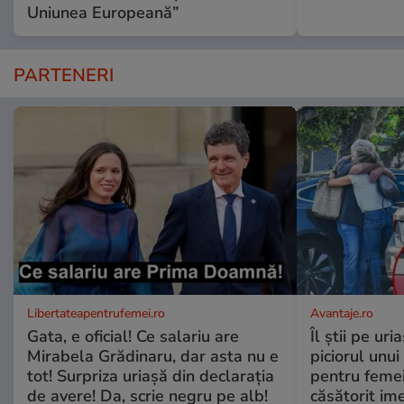
Uniunea Europeană”
PARTENERI
Libertateapentrufemei.ro
Avantaje.ro
Gata, e oficial! Ce salariu are
Îl știi pe ur
Mirabela Grădinaru, dar asta nu e
piciorul unui
tot! Surpriza uriașă din declarația
pentru femei
de avere! Da, scrie negru pe alb!
căsătorit ime