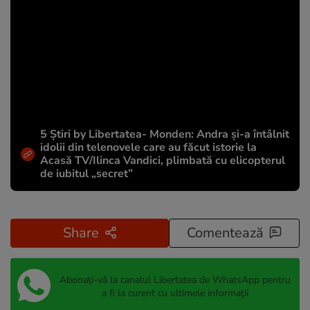
5 Știri by Libertatea- Monden: Andra și-a întâlnit
idolii din telenovele care au făcut istorie la
Acasă TV/Ilinca Vandici, plimbată cu elicopterul
de iubitul „secret”
Share
Comentează
Abonați-vă la canalul Libertatea de WhatsApp pentru
a fi la curent cu ultimele informații