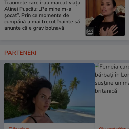
Traumele care i-au marcat viața
Alinei Pușcău: „Pe mine m-a
șocat”. Prin ce momente de
cumpănă a mai trecut înainte să
anunțe că e grav bolnavă
PARTENERI
TVMania.ro
ObservatorNews