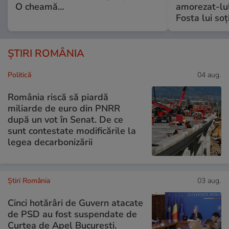
O cheamă…
amorezat-lul
Fosta lui soț
ȘTIRI ROMÂNIA
Politică
04 aug.
România riscă să piardă
miliarde de euro din PNRR
după un vot în Senat. De ce
sunt contestate modificările la
legea decarbonizării
Știri România
03 aug.
Cinci hotărâri de Guvern atacate
de PSD au fost suspendate de
Curtea de Apel București.