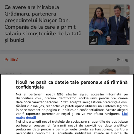
Ce avere are Mirabela
Grădinaru, partenera
președintelui Nicușor Dan.
Compania de la care a primit
salariu și moștenirile de la tată
și bunici
Politică
05 aug.
Călin Georgescu a lansat
scenarii și a acuzat „trădare”,
Nouă ne pasă ca datele tale personale să rămână
confidențiale
dacă România va trece la
moneda Euro
Noi și partenerii noștri
596
stocăm și/sau accesăm informații pe
dispozitivul dvs., precum identificatorii cookie unici pentru prelucrarea
datelor cu caracter personal. Puteți accepta sau gestiona preferințele dvs.
făcând clic mai jos, respectiv vă puteți opune utilizării unui interes legitim
în orice moment pe pagina cu politica de confidențialitate. Aceste alegeri
vor fi raportate partenerilor noștri și nu vă vor afecta navigarea.
Mai
multe detalii
Noi si partenerii nostri (retelele de socializare si agentiile de publicitate
PARTENERI
partenere, precum si furnizorii nostri de servicii de date analitice)
prelucram date pentru a permite website-ului sa functioneze, pentru a
personaliza continutul si anunturile publicitare afisate in functie de