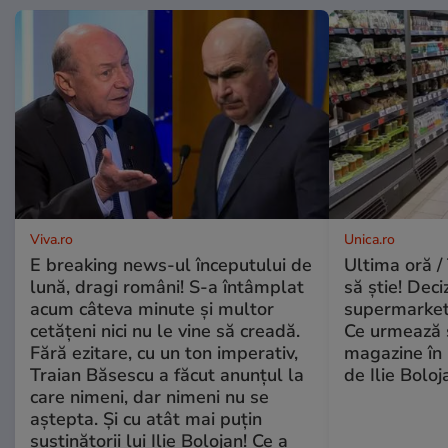
Viva.ro
Unica.ro
E breaking news-ul începutului de
Ultima oră / 
lună, dragi români! S-a întâmplat
să știe! Deci
acum câteva minute și multor
supermarketu
cetățeni nici nu le vine să creadă.
Ce urmează s
Fără ezitare, cu un ton imperativ,
magazine în 
Traian Băsescu a făcut anunțul la
de Ilie Boloj
care nimeni, dar nimeni nu se
aștepta. Și cu atât mai puțin
susținătorii lui Ilie Bolojan! Ce a