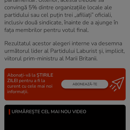
convingă 5% dintre organizațiile locale ale
partidului sau cel puțin trei „afiliați” oficiali,
inclusiv două sindicate, înainte de a ajunge în
fața membrilor pentru votul final.
Rezultatul acestor alegeri interne va desemna
următorul lider al Partidului Laburist și, implicit,
viitorul prim-ministru al Marii Britanii.
Abonați-vă la
ȘTIRILE
ZILEI
pentru a fi la
ABONEAZĂ-TE
curent cu cele mai noi
informații.
URMĂREȘTE CEL MAI NOU VIDEO