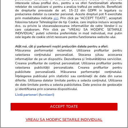
interesele si/sau profilul dvs., pentru a va oferi functionalitati aferente
retelelor de socializare si pentru a analiza traficul pe website. Beneficiati
de drepturile prevazute de art. 15-22 din GDPR in legatura cu
prelucrarea datelor cu caracter personal. Aceste drepturi pot fi exercitate
prin modalitatea indicata
aici
. Prin click pe “ACCEPT TOATE”, acceptati
folosirea tuturor Tehnologiilor de tip Cookie, care implica inclusiv acceptul
dvs. cu privire la stocarea/accesarea informatiilor de catre Vendor-ii cu
care colaboram. Prin click pe “VREAU SA MODIFIC SETARILE
INDIVIDUAL” puteti schimba preferintele in mod individual, mai putin
cele legate de cookie strict necesare pentru functionarea website-ului.
Atât noi, cât și partenerii noștri prelucrăm datele pentru a oferi:
Măsurarea performanței reclamelor. Utilizarea profilurilor pentru
selectarea conținutului personalizat. Stocarea și/sau accesarea
informațiilor de pe un dispozitiv. Dezvoltarea și îmbunătățirea serviciilor.
Crearea profilurilor de conținut personalizat. Utilizarea profilurilor pentru
ZiaruldeIasi.ro
Fanatik.ro
selectarea publicității personalizate. Crearea profilurilor pentru
publicitate personalizată. Măsurarea performanței conținutului.
Motivul interesant pentru care o
Meteorologi
Înțelegerea publicului prin statistici sau combinații de date din surse
elevă din rural cu o medie de top
avertisment 
diferite. Utilizarea datelor limitate pentru a selecta conținutul. Utilizarea
de date limitate pentru a selecta publicitatea. Date precise de geolocație
la Evaluarea Națională a ales un
Universități
și identificarea prin scanarea dispozitivului.
liceu tehnologic. „Este o
extremă la K
Listă parteneri (furnizori)
nebuloasă și pentru noi”
Vânt puterni
sunt doar 16
ACCEPT TOATE
VREAU SA MODIFIC SETARILE INDIVIDUAL