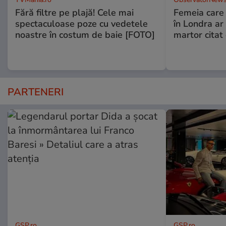
Fără filtre pe plajă! Cele mai
Femeia care 
spectaculoase poze cu vedetele
în Londra ar
noastre în costum de baie [FOTO]
martor citat
PARTENERI
GSP.ro
GSP.ro