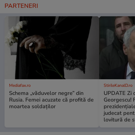
PARTENERI
Mediafax.ro
StirileKanalD.ro
Schema „văduvelor negre” din
UPDATE Zi d
Rusia. Femei acuzate că profită de
Georgescu! F
moartea soldaților
prezidențiale
judecat pent
lovitură de s