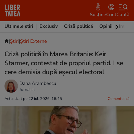
Susține
Cont
Caută
Ultimele știri
Exclusiv
Criză politică
Opinii
Intervi
|
Ştiri
|
Știri Externe
Criză politică în Marea Britanie: Keir
Starmer, contestat de propriul partid. I se
cere demisia după eșecul electoral
Dana Arambescu
Jurnalist
Actualizat pe 22 iul. 2026, 16:45
Comentează