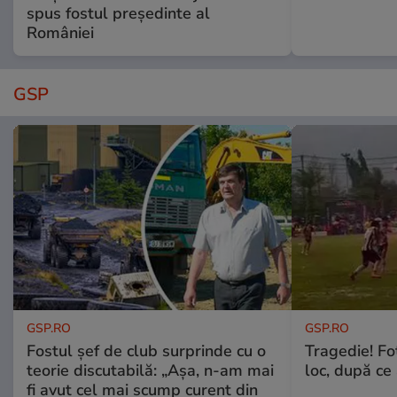
spus fostul președinte al
României
GSP
GSP.RO
GSP.RO
Fostul șef de club surprinde cu o
Tragedie! Fo
teorie discutabilă: „Așa, n-am mai
loc, după ce 
fi avut cel mai scump curent din