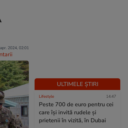
A
 apr. 2024, 02:01
tarii
ULTIMELE ȘTIRI
Lifestyle
14:47
Peste 700 de euro pentru cei
care își invită rudele și
prietenii în vizită, în Dubai