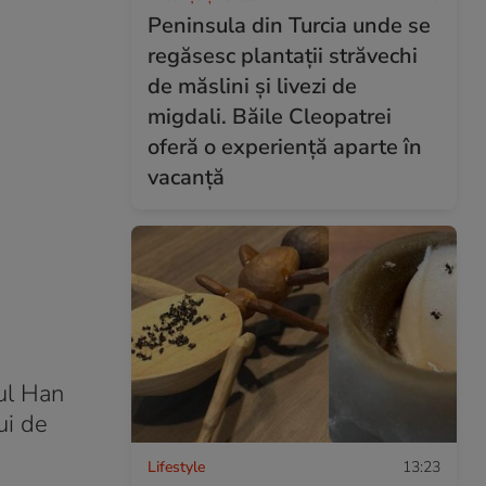
Peninsula din Turcia unde se
regăsesc plantații străvechi
de măslini și livezi de
migdali. Băile Cleopatrei
oferă o experiență aparte în
vacanță
rul Han
ui de
Lifestyle
13:23