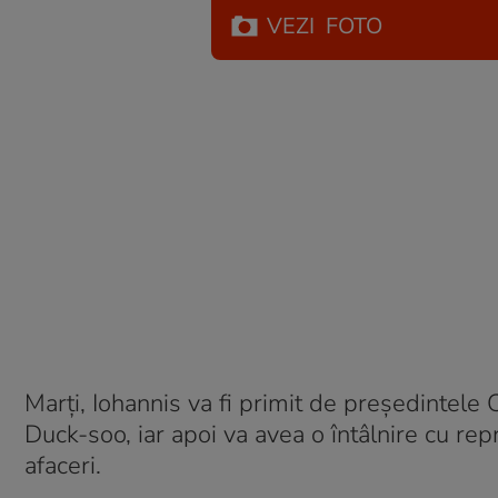
VEZI
FOTO
Marți, Iohannis va fi primit de președintel
Duck-soo, iar apoi va avea o întâlnire cu rep
afaceri.