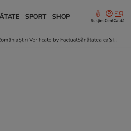
ĂTATE
SPORT
SHOP
Susține
Cont
Caută
Sănătate și Fitness
ce
 culinare
-România
Știri Verificate by Factual
Sănătatea ca stil de vi
 și legume
rea plantelor