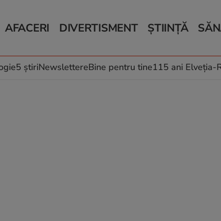
AFACERI
DIVERTISMENT
ȘTIINȚĂ
SĂN
Bani și Afaceri
Monden
Știri Știință
Știri 
Auto
Horoscop
Schimbări climati
Relații
Locuri de muncă
Muzică și Filme
Rețete
ogie
5 știri
Newslettere
Bine pentru tine
115 ani Elveția
Imobiliare.ro
Vacanțe și Cultură
Fructe
eJobs.ro
Îngriji