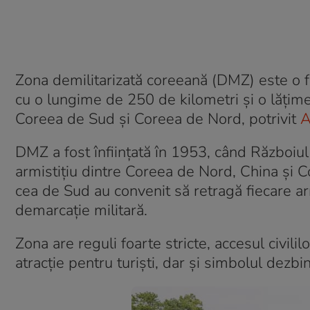
Zona demilitarizată coreeană (DMZ) este o 
cu o lungime de 250 de kilometri şi o lăţime
Coreea de Sud şi Coreea de Nord, potrivit
A
DMZ a fost înfiinţată în 1953, când Războiu
armistiţiu dintre Coreea de Nord, China şi 
cea de Sud au convenit să retragă fiecare ar
demarcaţie militară.
Zona are reguli foarte stricte, accesul civil
atracţie pentru turişti, dar şi simbolul dezbin