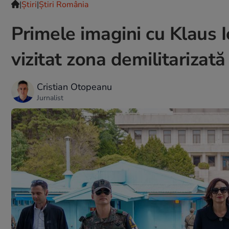
|
Ştiri
|
Știri România
Primele imagini cu Klaus 
vizitat zona demilitarizată
Cristian Otopeanu
Jurnalist