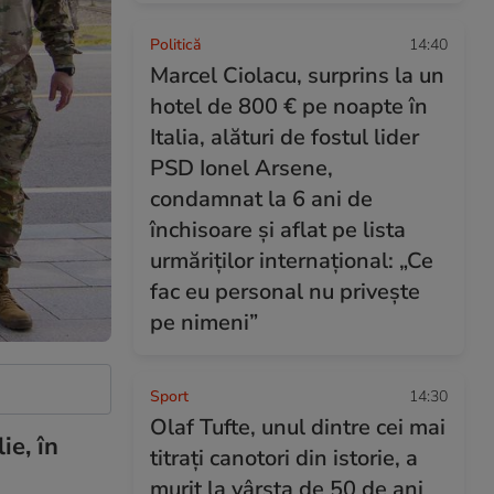
Politică
14:40
Marcel Ciolacu, surprins la un
hotel de 800 € pe noapte în
Italia, alături de fostul lider
PSD Ionel Arsene,
condamnat la 6 ani de
închisoare și aflat pe lista
urmăriților internațional: „Ce
fac eu personal nu privește
pe nimeni”
Sport
14:30
Olaf Tufte, unul dintre cei mai
ie, în
titrați canotori din istorie, a
murit la vârsta de 50 de ani