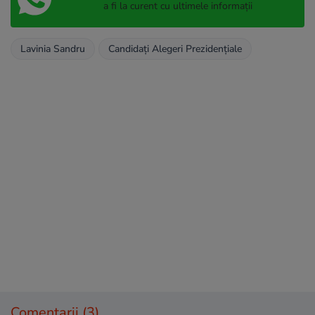
a fi la curent cu ultimele informații
Lavinia Sandru
Candidați Alegeri Prezidențiale
Comentarii
(3)