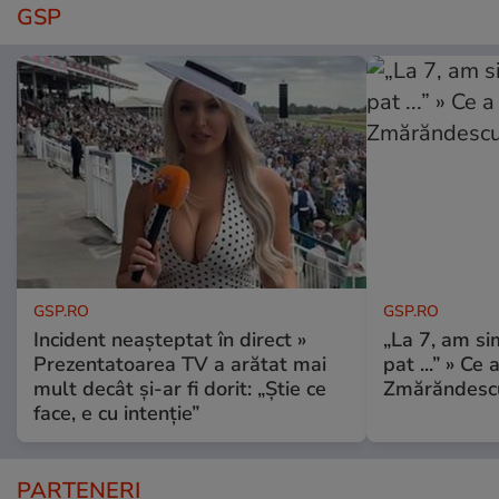
GSP
GSP.RO
GSP.RO
Incident neașteptat în direct »
„La 7, am si
Prezentatoarea TV a arătat mai
pat ...” » Ce 
mult decât și-ar fi dorit: „Știe ce
Zmărăndescu
face, e cu intenție”
PARTENERI