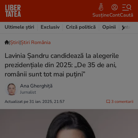
Susține
Cont
Caută
Ultimele știri
Exclusiv
Criză politică
Opinii
Intervi
|
Ştiri
|
Știri România
Lavinia Șandru candidează la alegerile
prezidențiale din 2025: „De 35 de ani,
românii sunt tot mai puţini”
Ana Gherghiță
Jurnalist
Actualizat pe 31 ian. 2025, 21:57
3 comentarii