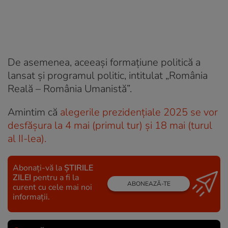
De asemenea, aceeași formațiune politică a
lansat și programul politic, intitulat „România
Reală – România Umanistă”.
Amintim că
alegerile prezidențiale 2025 se vor
desfășura la 4 mai (primul tur) și 18 mai (turul
al II-lea).
Abonați-vă la
ȘTIRILE
ZILEI
pentru a fi la
ABONEAZĂ-TE
curent cu cele mai noi
informații.