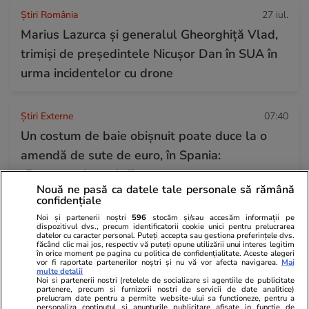
Știri România
27 iul.
Marius Lazurca și generalul Gheorghiță Vlad,
trimiși de președintele Nicușor Dan în SUA în
urma incidentelor cu drone
Știri Externe
07:40
Un costum de baie obișnuit poate duce la o
amendă de sute de euro, în Spania:
„Respectați regula!”
Nouă ne pasă ca datele tale personale să rămână
confidențiale
Horoscop
27 iul.
Noi și partenerii noștri
596
stocăm și/sau accesăm informații pe
dispozitivul dvs., precum identificatorii cookie unici pentru prelucrarea
Luna plină din 29 iulie deschide un nou capitol.
datelor cu caracter personal. Puteți accepta sau gestiona preferințele dvs.
făcând clic mai jos, respectiv vă puteți opune utilizării unui interes legitim
în orice moment pe pagina cu politica de confidențialitate. Aceste alegeri
Este momentul astral care îți poate schimba
vor fi raportate partenerilor noștri și nu vă vor afecta navigarea.
Mai
multe detalii
direcția vieții
Noi si partenerii nostri (retelele de socializare si agentiile de publicitate
partenere, precum si furnizorii nostri de servicii de date analitice)
prelucram date pentru a permite website-ului sa functioneze, pentru a
personaliza continutul si anunturile publicitare afisate in functie de