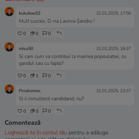
kukubau53
31.01.2025, 17:56
Mult succes, D-na Lavinia Șandru !
0
0
0
misu50
31.01.2025, 18:37
Si cam cum va contribui la marirea popoulatiei, cu
gandul sau cu fapta?
0
1
0
Prodromos
31.01.2025, 23:37
Si ii inmultesti candidand, nu?
0
0
0
Comentează
Loghează-te în contul tău
pentru a adăuga