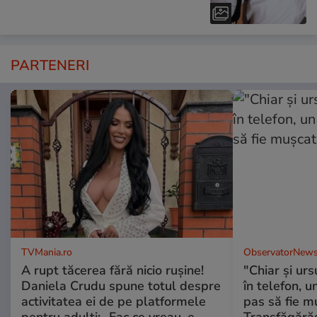
PARTENERI
TVMania.ro
ObservatorNews
A rupt tăcerea fără nicio rușine!
"Chiar și urs
Daniela Crudu spune totul despre
în telefon, u
activitatea ei de pe platformele
pas să fie m
pentru adulți: „Fac ce vreau, e
Transfăgără