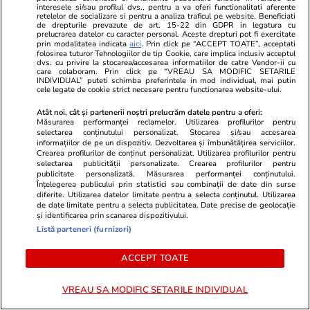
interesele si/sau profilul dvs., pentru a va oferi functionalitati aferente
retelelor de socializare si pentru a analiza traficul pe website. Beneficiati
de drepturile prevazute de art. 15-22 din GDPR in legatura cu
prelucrarea datelor cu caracter personal. Aceste drepturi pot fi exercitate
prin modalitatea indicata
aici
. Prin click pe “ACCEPT TOATE”, acceptati
folosirea tuturor Tehnologiilor de tip Cookie, care implica inclusiv acceptul
dvs. cu privire la stocarea/accesarea informatiilor de catre Vendor-ii cu
care colaboram. Prin click pe “VREAU SA MODIFIC SETARILE
INDIVIDUAL” puteti schimba preferintele in mod individual, mai putin
cele legate de cookie strict necesare pentru functionarea website-ului.
Atât noi, cât și partenerii noștri prelucrăm datele pentru a oferi:
Măsurarea performanței reclamelor. Utilizarea profilurilor pentru
selectarea conținutului personalizat. Stocarea și/sau accesarea
informațiilor de pe un dispozitiv. Dezvoltarea și îmbunătățirea serviciilor.
Crearea profilurilor de conținut personalizat. Utilizarea profilurilor pentru
selectarea publicității personalizate. Crearea profilurilor pentru
Vacanțe și Cultură
10:39
Vacanțe și Cultu
publicitate personalizată. Măsurarea performanței conținutului.
Destinația de vacanță unde
Cinci compan
Înțelegerea publicului prin statistici sau combinații de date din surse
diferite. Utilizarea datelor limitate pentru a selecta conținutul. Utilizarea
rechinii înoată atât de aproape de
Lufthansa nu
de date limitate pentru a selecta publicitatea. Date precise de geolocație
și identificarea prin scanarea dispozitivului.
mal, încât pot fi atinși de turiști:
pasagerii să
Listă parteneri (furnizori)
„Suntem privilegiați să îi vedem”
locul în avio
ACCEPT TOATE
dacă ne gân
VREAU SA MODIFIC SETARILE INDIVIDUAL