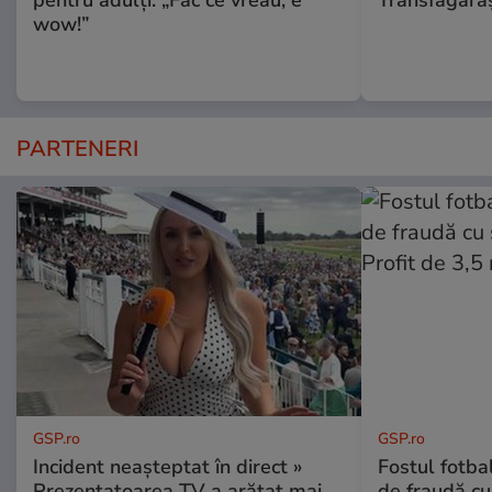
wow!”
PARTENERI
GSP.ro
GSP.ro
Incident neașteptat în direct »
Fostul fotba
Prezentatoarea TV a arătat mai
de fraudă cu 