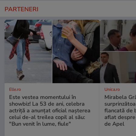
PARTENERI
Elle.ro
Unica.ro
Este vestea momentului în
Mirabela Gră
showbiz! La 53 de ani, celebra
surprinzătoar
actriță a anunțat oficial nașterea
flancată de 
celui de-al treilea copil al său:
aflat despre
"Bun venit în lume, fiule"
de Apel