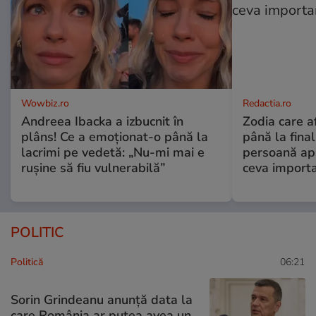
Wowbiz.ro
Redactia.ro
Andreea Ibacka a izbucnit în
Zodia care a
plâns! Ce a emoționat-o până la
până la fina
lacrimi pe vedetă: „Nu-mi mai e
persoană apr
rușine să fiu vulnerabilă”
ceva import
POLITIC
Politică
06:21
Sorin Grindeanu anunță data la
care România ar putea avea un