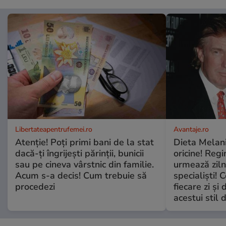
Libertateapentrufemei.ro
Avantaje.ro
Atenție! Poți primi bani de la stat
Dieta Melan
dacă-ți îngrijești părinții, bunicii
oricine! Regi
sau pe cineva vârstnic din familie.
urmează zilni
Acum s-a decis! Cum trebuie să
specialiști! 
procedezi
fiecare zi și 
acestui stil 