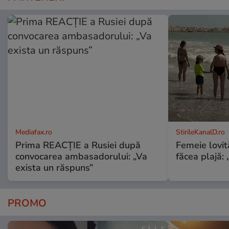
Mediafax.ro
StirileKanalD.ro
Prima REACȚIE a Rusiei după
Femeie lovit
convocarea ambasadorului: „Va
făcea plajă: „
exista un răspuns”
PROMO